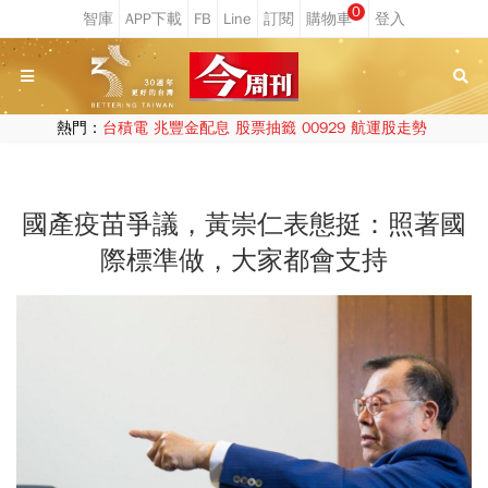
0
熱門：
台積電
兆豐金配息
股票抽籤
00929
航運股走勢
國產疫苗爭議，黃崇仁表態挺：照著國
際標準做，大家都會支持