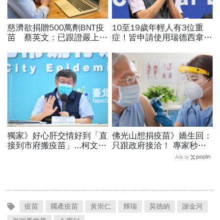
慈濟欲捐贈500萬劑BNT疫
10至19歲年輕人有3位重
苗 蔡英文：已跟證嚴上人
症！皆申請使用瑞德西韋
通電話 保證積極處理
羅一鈞：雙側肺中、下葉發
炎
獨家》好心肝交情好到「直
佛光山想捐疫苗》嬌生回：
接到市府搬疫苗」...柯文哲
只跟政府接洽！ 專家秒解
下令徹查 基層恐成代罪羔
「眉角在這裡」
Ads by
羊？
疫苗
國產疫苗
黃崇仁
輝瑞
莫德納
謝金河