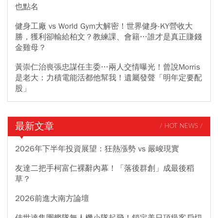
也點名
健身工廠 vs World Gym大解密！世界健身-KY營收大
勝，獲利卻輸給柏文？教練課、會籍…誰才是真正賺錢
金雞母？
黃崇仁治喪張忠謀任主委…兩人交情曝光！曾說Morris
是老大：力積電能活都他幫我！遺屬發聲「明年定要配
股」
最新文章
/ HOT NEWS /
2026年下半年投資展望：狂熱漲勢 vs 嚴峻現實
友達二把手柯富仁裸辭內幕！「落後群創」成最後稻
草？
2026前進大南方論壇
佳世達集團艦隊無人機小隊起飛！鎖定美日頂級客戶切