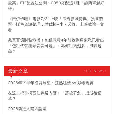
最高」ETF配置法公開：0050搭配這1種「越簡單越好
賺」
《吉伊卡哇》電影7/31上映！威秀影城特典、預售套
票…販售資訊整理，討伐棒+小卡必收、上映戲院一文
看
兆基百億財務危機！包租教母4年前收到房東私訊看出
「包租代管龍頭岌岌可危」：為何租約越多，風險越
高？
最新文章
/ HOT NEWS /
2026年下半年投資展望：狂熱漲勢 vs 嚴峻現實
友達二把手柯富仁裸辭內幕！「落後群創」成最後稻
草？
2026前進大南方論壇