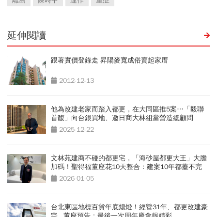
離島
陳時中
運作
重症
延伸閱讀
跟著實價登錄走 昇陽麥寬成俗賣起家厝
2012-12-13
他為改建老家而踏入都更，在大同區推5案…「毅聯
首馥」向台銀買地、邀日商大林組當營造總顧問
2025-12-22
文林苑建商不碰的都更宅，「海砂屋都更大王」大膽
加碼！聖得福董座花10天整合：建案10年都蓋不完
2026-01-05
台北東區地標百貨年底熄燈！經營31年、都更改建豪
宅...董座預告：最後一次周年慶會很精彩