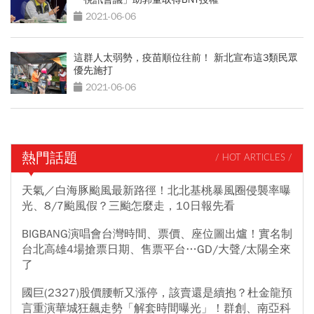
2021-06-06
這群人太弱勢，疫苗順位往前！ 新北宣布這3類民眾
優先施打
2021-06-06
熱門話題
/ HOT ARTICLES /
天氣／白海豚颱風最新路徑！北北基桃暴風圈侵襲率曝
光、8/7颱風假？三颱怎麼走，10日報先看
BIGBANG演唱會台灣時間、票價、座位圖出爐！實名制
台北高雄4場搶票日期、售票平台…GD/大聲/太陽全來
了
國巨(2327)股價腰斬又漲停，該賣還是續抱？杜金龍預
言重演華城狂飆走勢「解套時間曝光」！群創、南亞科