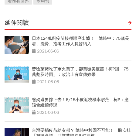
老謝看世界
今周刊
延伸閱讀
日本124萬劑疫苗接種順序出爐！ 陳時中：75歲長
者、洗腎、指考工作人員皆納入
2021-06-06
昔嗆萊豬吃了軍火買了，卻買嘸美疫苗！柯P談「75
萬劑及時雨」：政治上有宣傳效果
2021-06-06
爸媽還要撐下去！6/15小孩返校機率渺茫 柯P：應
該會繼續停課
2021-06-06
台灣要捐疫苗給友邦？ 陳時中秒回不可能！ 盼安排
「視訊會議」助郭董取得BNT授權