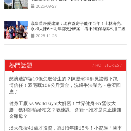
2025-09-27
漢皇董座愛建築：現在蓋房子能住百年！士林海光、
永和大陳6…明年都更推5案「看不到的結構不用二級
品」
2025-11-25
熱門話題
/ HOT STORIES /
慈濟遭詐騙10億怎麼發生的？陳昱瑄律師見證嚴下跪
博信任！豪宅藏158公斤黃金，洗錢手法曝光…慈濟回
應了
健身工廠 vs World Gym大解密！世界健身-KY營收大
勝，獲利卻輸給柏文？教練課、會籍…誰才是真正賺錢
金雞母？
淡大教授41歲才投資，靠1招年賺15％！小資族「勝率