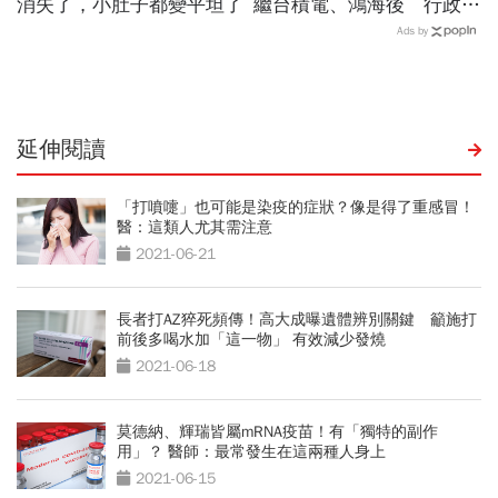
消失了，小肚子都變平坦了
繼台積電、鴻海後 行政院
為慈濟成立「疫苗捐台灣專
Ads by
案」
延伸閱讀
「打噴嚏」也可能是染疫的症狀？像是得了重感冒！
醫：這類人尤其需注意
2021-06-21
長者打AZ猝死頻傳！高大成曝遺體辨別關鍵 籲施打
前後多喝水加「這一物」 有效減少發燒
2021-06-18
莫德納、輝瑞皆屬mRNA疫苗！有「獨特的副作
用」？ 醫師：最常發生在這兩種人身上
2021-06-15