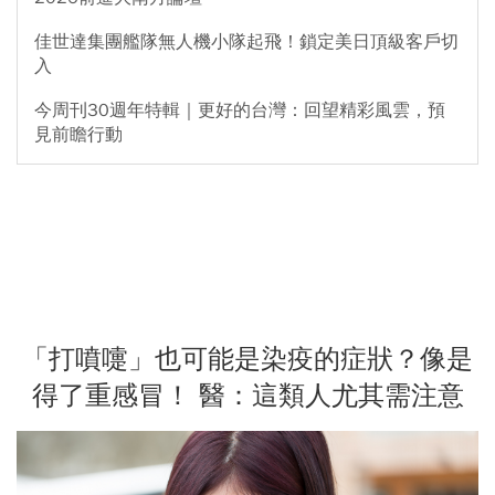
佳世達集團艦隊無人機小隊起飛！鎖定美日頂級客戶切
入
今周刊30週年特輯｜更好的台灣：回望精彩風雲，預
見前瞻行動
「打噴嚏」也可能是染疫的症狀？像是
得了重感冒！ 醫：這類人尤其需注意