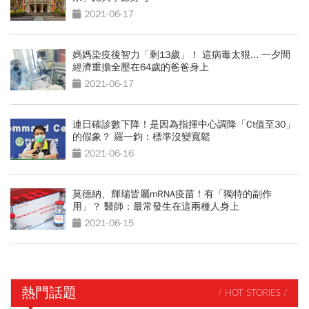
2021-06-17
媽媽染疫後智力「剩13歲」！ 這病毒太狠... 一夕間
經濟重擔全壓在64歲的爸爸身上
2021-06-17
連日確診數下降！是因為指揮中心調降「Ct值至30」
的假象？ 羅一鈞：標準沒變寬鬆
2021-06-16
莫德納、輝瑞皆屬mRNA疫苗！有「獨特的副作
用」？ 醫師：最常發生在這兩種人身上
2021-06-15
熱門話題
/ HOT STORIES /