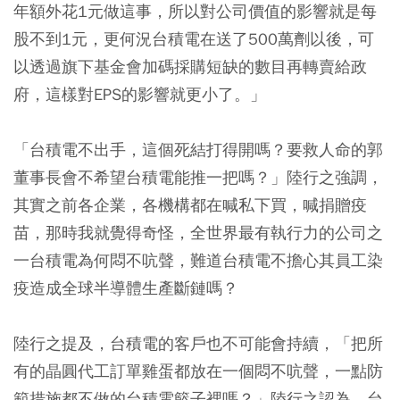
年額外花1元做這事，所以對公司價值的影響就是每
股不到1元，更何況台積電在送了500萬劑以後，可
以透過旗下基金會加碼採購短缺的數目再轉賣給政
府，這樣對EPS的影響就更小了。」
「台積電不出手，這個死結打得開嗎？要救人命的郭
董事長會不希望台積電能推一把嗎？」陸行之強調，
其實之前各企業，各機構都在喊私下買，喊捐贈疫
苗，那時我就覺得奇怪，全世界最有執行力的公司之
一台積電為何悶不吭聲，難道台積電不擔心其員工染
疫造成全球半導體生產斷鏈嗎？
陸行之提及，台積電的客戶也不可能會持續，「把所
有的晶圓代工訂單雞蛋都放在一個悶不吭聲，一點防
範措施都不做的台積電籃子裡嗎？」陸行之認為，台