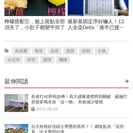
吳昌騰
報告
染疫
疫苗
症狀
士林
台北市
研究
護理
機構
延伸閱讀
長者打AZ猝死頻傳！高大成曝遺體辨別關鍵 籲施打
前後多喝水加「這一物」 有效減少發燒
2021-06-18
台大有很好洗碩士學歷的系所？！ 網友點名「這些
系」比大學部好考