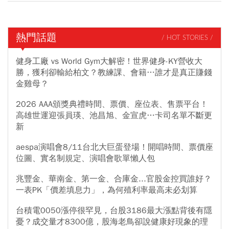
熱門話題
/ HOT STORIES /
健身工廠 vs World Gym大解密！世界健身-KY營收大
勝，獲利卻輸給柏文？教練課、會籍…誰才是真正賺錢
金雞母？
2026 AAA頒獎典禮時間、票價、座位表、售票平台！
高雄世運迎張員瑛、池昌旭、金宣虎…卡司名單不斷更
新
aespa演唱會8/11台北大巨蛋登場！開唱時間、票價座
位圖、實名制規定、演唱會歌單懶人包
兆豐金、華南金、第一金、合庫金...官股金控買誰好？
一表PK「價差填息力」，為何殖利率最高未必划算
台積電0050漲停很罕見，台股3186最大漲點背後有隱
憂？成交量才8300億，股海老鳥卻說健康好現象的理