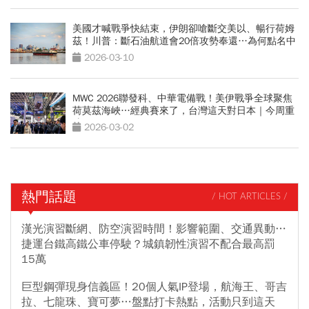
美國才喊戰爭快結束，伊朗卻嗆斷交美以、暢行荷姆
茲！川普：斷石油航道會20倍攻勢奉還…為何點名中
國
2026-03-10
MWC 2026聯發科、中華電備戰！美伊戰爭全球聚焦
荷莫茲海峽…經典賽來了，台灣這天對日本｜今周重
磅
2026-03-02
熱門話題
/ HOT ARTICLES /
漢光演習斷網、防空演習時間！影響範圍、交通異動…
捷運台鐵高鐵公車停駛？城鎮韌性演習不配合最高罰
15萬
巨型鋼彈現身信義區！20個人氣IP登場，航海王、哥吉
拉、七龍珠、寶可夢…盤點打卡熱點，活動只到這天