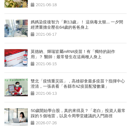
2021-06-18
媽媽染疫後智力「剩13歲」！ 這病毒太狠... 一夕間
經濟重擔全壓在64歲的爸爸身上
2021-06-17
莫德納、輝瑞皆屬mRNA疫苗！有「獨特的副作
用」？ 醫師：最常發生在這兩種人身上
2021-06-15
雙北「疫情重災區」，高雄卻拿最多疫苗？指揮中心
澄清，一張表看「各縣市AZ疫苗配發數量」
2021-06-13
50歲開始學台股，真的來得及？「老白」投資人最常
踩的５個地雷，以及今周學堂建議的入門路徑
2026-07-26