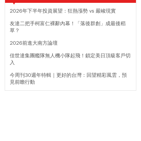
2026年下半年投資展望：狂熱漲勢 vs 嚴峻現實
友達二把手柯富仁裸辭內幕！「落後群創」成最後稻
草？
2026前進大南方論壇
佳世達集團艦隊無人機小隊起飛！鎖定美日頂級客戶切
入
今周刊30週年特輯｜更好的台灣：回望精彩風雲，預
見前瞻行動