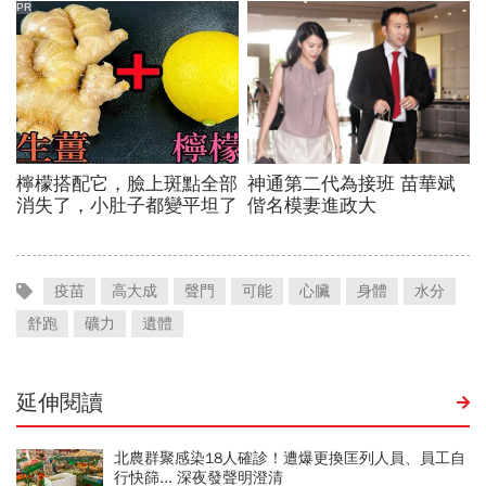
疫苗
高大成
聲門
可能
心臟
身體
水分
舒跑
礦力
遺體
延伸閱讀
北農群聚感染18人確診！遭爆更換匡列人員、員工自
行快篩... 深夜發聲明澄清