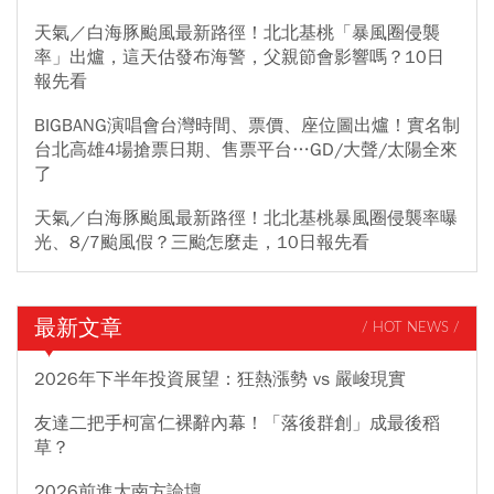
天氣／白海豚颱風最新路徑！北北基桃「暴風圈侵襲
率」出爐，這天估發布海警，父親節會影響嗎？10日
報先看
BIGBANG演唱會台灣時間、票價、座位圖出爐！實名制
台北高雄4場搶票日期、售票平台…GD/大聲/太陽全來
了
天氣／白海豚颱風最新路徑！北北基桃暴風圈侵襲率曝
光、8/7颱風假？三颱怎麼走，10日報先看
最新文章
/ HOT NEWS /
2026年下半年投資展望：狂熱漲勢 vs 嚴峻現實
友達二把手柯富仁裸辭內幕！「落後群創」成最後稻
草？
2026前進大南方論壇