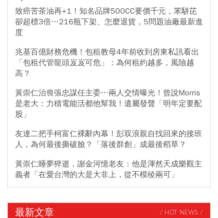
致癌苦茶油再+1！知名品牌500CC要價千元，苯駢芘
卻超標3倍…216瓶下架、怎麼退貨，5問題油廠最新進
度
兆基百億財務危機！包租教母4年前收到房東私訊看出
「包租代管龍頭岌岌可危」：為何租約越多，風險越
高？
黃崇仁治喪張忠謀任主委…兩人交情曝光！曾說Morris
是老大：力積電能活都他幫我！遺屬發聲「明年定要配
股」
友達二把手柯富仁裸辭內幕！彭双浪親自找回來的接班
人，為何最後撕破臉？「落後群創」成最後稻草？
黃崇仁睡夢猝逝，謝金河憶老友：他是渾然天成樂觀主
義者「在愛台灣的大是大非上，從不模稜兩可」
最新文章
/ HOT NEWS /