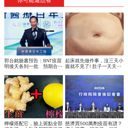
你可能還想看
PR
郭台銘臉書預告：BNT疫苗
起床就先做件事，沒三天小
明後天各到一批 預期合計
腹就不見了! 肚子一天天變
160～180萬劑！
小！
PR
檸檬搭配它，臉上斑點全部
慈濟買500萬劑疫苗有譜？