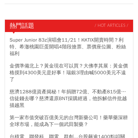
熱門話題
/ HOT ARTICLES /
Super Junior 83z演唱會11/21！KKTIX開賣時間？利
特、希澈桃園巨蛋開唱4階段搶票、票價座位圖、粉絲
福利
金價準備北上？黃金現在可以買？大佛李其展：黃金價
格摸到4300美元是好事！瑞銀3理由喊5000美元不遠
了
慈濟1288億資產揭秘！年捐贈72億、不動產815億…
信徒錢去哪？慈濟還原BNT採購經過，他拆解信件批越
描越黑
第一家市值突破百億美元的台灣新藥公司！藥華藥深耕
全球市場，能成為下一個武田製藥？
台積電、聯發科、聯電、群創...台股飆逾1400點叩關