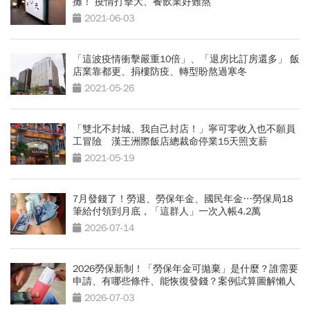
攤！ 疫情打擊大、餐飲業好難熬
2021-06-03
「這波疫情衝擊嚴重10倍」、「退房比訂房還多」 飯
店業靠都更、捐樓防疫、轉型盼熬過寒冬
2021-05-26
「雙北不封城、我自己封店！」寧可零收入也不願員
工冒險 漢王洲際飯店總裁命停業15天照支薪
2021-05-19
7月發錢了！勞退、勞保年金、國民年金…勞保局18
筆給付領到月底，「這群人」一次入帳4.2萬
2026-07-14
2026勞保新制！「勞保年金可拋棄」是什麼？誰需要
申請、有哪些條件、能恢復發錢？案例試算圖解懶人
包
2026-07-03