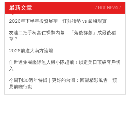
最新文章
/ HOT NEWS /
2026年下半年投資展望：狂熱漲勢 vs 嚴峻現實
友達二把手柯富仁裸辭內幕！「落後群創」成最後稻
草？
2026前進大南方論壇
佳世達集團艦隊無人機小隊起飛！鎖定美日頂級客戶切
入
今周刊30週年特輯｜更好的台灣：回望精彩風雲，預
見前瞻行動