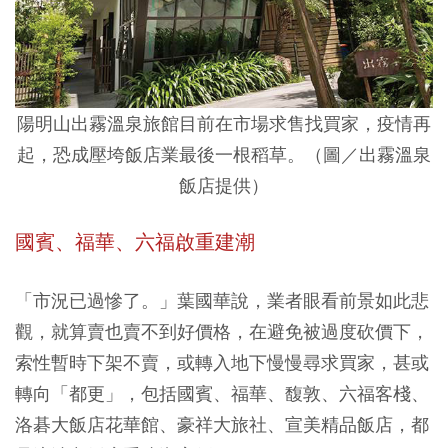
陽明山出霧溫泉旅館目前在市場求售找買家，疫情再
起，恐成壓垮飯店業最後一根稻草。（圖／
出霧溫泉
飯店提供
）
國賓、福華、六福啟重建潮
「市況已過慘了。」葉國華說，業者眼看前景如此悲
觀，就算賣也賣不到好價格，在避免被過度砍價下，
索性暫時下架不賣，或轉入地下慢慢尋求買家，甚或
轉向「都更」，包括國賓、福華、馥敦、六福客棧、
洛碁大飯店花華館、豪祥大旅社、宣美精品飯店，都