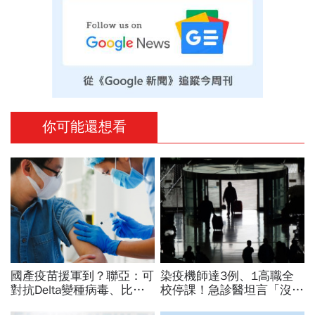
你可能還想看
國產疫苗援軍到？聯亞：可
染疫機師達3例、1高職全
對抗Delta變種病毒、比起
校停課！急診醫坦言「沒那
BNT有「這優勢」
麼擔心」 關鍵原因曝光