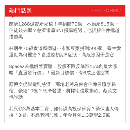
熱門話題
/ HOT STORIES /
慈濟1288億資產揭秘！年捐贈72億、不動產815億…
信徒錢去哪？慈濟還原BNT採購經過，他拆解信件批越
描越黑
林炳生70歲食道癌病逝…永和豆漿拼到500家、養生愛
運動為何罹癌？食道癌初期5症狀：高危險因子是它
SpaceX首批解禁賣壓，股價不跌反暴漲15%創最大漲
幅「直逼發行價」！最新目標價：有6成上漲空間
顏博文從聯電到慈濟，商場老將為何會信陳昱瑄李易
儒、豪給10億？慈濟發聲：將捍衛信眾捐款、蔡英文
也說話
我只領3萬基本工資，如何調高投保薪資？勞保達人傳
授「3招」不靠老闆加薪，年金月領1.3萬變2.5萬