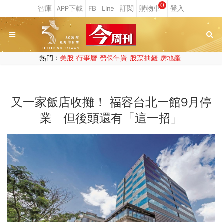
0
熱門：
美股
行事曆
勞保年資
股票抽籤
房地產
又一家飯店收攤！ 福容台北一館9月停
業 但後頭還有「這一招」