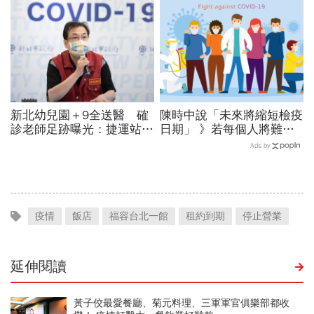
新北幼兒園＋9全送醫 確
陳時中說「未來將縮短檢疫
診老師足跡曝光：捷運站、
日期」 》若每個人將難逃
購物中心
確診的命運 為何還要高規
Ads by
格防疫？ 動態清零、與疫
共存大PK
疫情
飯店
福容台北一館
租約到期
停止營業
延伸閱讀
黃子佼最愛餐廳、菊元料理、三軍軍官俱樂部都收