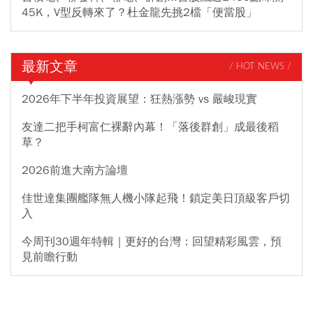
45K，V型反轉來了？杜金龍先挑2檔「便當股」
最新文章
/ HOT NEWS /
2026年下半年投資展望：狂熱漲勢 vs 嚴峻現實
友達二把手柯富仁裸辭內幕！「落後群創」成最後稻
草？
2026前進大南方論壇
佳世達集團艦隊無人機小隊起飛！鎖定美日頂級客戶切
入
今周刊30週年特輯｜更好的台灣：回望精彩風雲，預
見前瞻行動