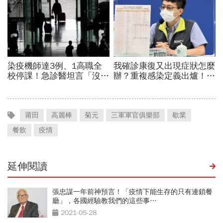
莆田
高麗棒
菊元
三軍軍官俱樂部
歇業
餐飲
疫情
延伸閱讀
張忠謀一年前神預言！「疫情下能生存的只有連鎖餐
廳」，各國經驗教我們的這些事…
2021-05-28