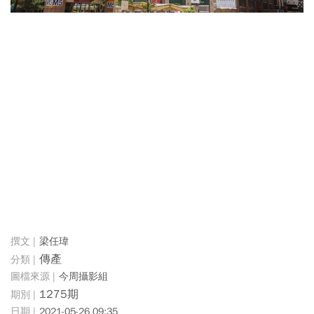
梁任瑋
傳產
今周攝影組
1275期
2021-05-26 09:35