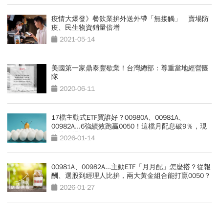
疫情大爆發》餐飲業拚外送外帶「無接觸」 賣場防
疫、民生物資銷量倍增
2021-05-14
美國第一家鼎泰豐歇業！台灣總部：尊重當地經營團
隊
2020-06-11
17檔主動式ETF買誰好？00980A、00981A、
00982A...6強績效跑贏0050！這檔月配息破9％，現
在能進場？
2026-01-14
00981A、00982A...主動ETF「月月配」怎麼搭？從報
酬、選股到經理人比拚，兩大黃金組合能打贏0050？
2026-01-27