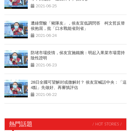
2021-06-25
遭綠營酸「豬隊友」，侯友宜低調閃答 柯文哲反替
侯抱屈，批「口水戰能省則省」
2021-06-24
防堵市場疫情，侯友宜施鐵腕：明起入果菜市場需持
陰性證明
2021-06-23
28日全國可望解封或微解封？ 侯友宜喊話中央：「這
4點」先做好、再審慎評估
2021-06-22
熱門話題
/ HOT STORIES /