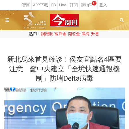
0
熱門：
鋼鐵股
富邦金
開發金
鴻海
升息
新北烏來首見確診！侯友宜點名4區要
注意 籲中央建立「全境快速通報機
制」防堵Delta病毒