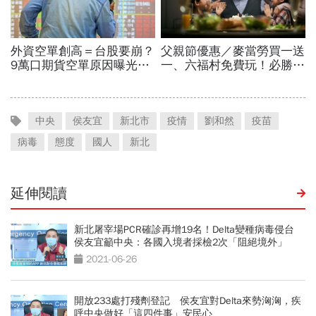
中央
侯友宜
新北市
疫情
劉和然
疫苗
病毒
態度
國人
新北
延伸閱讀
新北屠宰場PCR確診再增19名！Delta變種病毒侵台
侯友宜籲中央：各國入境者採檢2次「阻絕境外」
2021-06-26
開放233處打殘劑登記 侯友宜對Delta來勢洶洶，疾
呼中央做好「這四件事」安民心