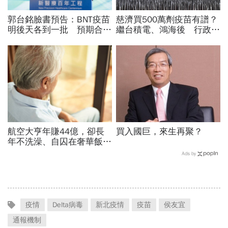
郭台銘臉書預告：BNT疫苗
慈濟買500萬劑疫苗有譜？
明後天各到一批 預期合計
繼台積電、鴻海後 行政院
160～180萬劑！
為慈濟成立「疫苗捐台灣專
案」
航空大亨年賺44億，卻長
買入國巨，來生再聚？
年不洗澡、自囚在奢華飯
店...當年地球上最有錢的
Ads by
人，為何晚年活成一場悲
劇？
疫情
Delta病毒
新北疫情
疫苗
侯友宜
通報機制