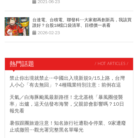
2021-06-23
台達電、台積電、聯發科…大家都再創新高，我該買
誰好？台股18檔口袋清單、目標價一表看
2026-02-23
熱門話題
/ HOT ARTICLES /
禁止你出境就禁止…中國出入境新規9/15上路，台灣
人小心「有去無回」？4種職業特別注意：前例在這
天氣／白海豚颱風最新路徑！北北基桃「暴風圈侵襲
率」出爐，這天估發布海警，父親節會影響嗎？10日
報先看
暑假跟團旅遊注意！知名旅行社遭勒令停業、9家遭廢
止或撤照…觀光署完整黑名單曝光