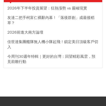
2026年下半年投資展望：狂熱漲勢 vs 嚴峻現實
友達二把手柯富仁裸辭內幕！「落後群創」成最後稻
草？
2026前進大南方論壇
佳世達集團艦隊無人機小隊起飛！鎖定美日頂級客戶切
入
今周刊30週年特輯｜更好的台灣：回望精彩風雲，預
見前瞻行動