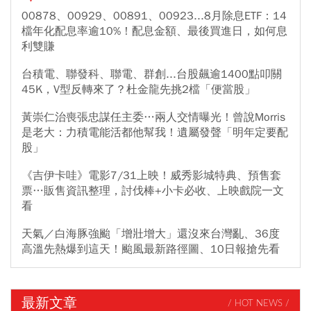
00878、00929、00891、00923...8月除息ETF：14
檔年化配息率逾10%！配息金額、最後買進日，如何息
利雙賺
台積電、聯發科、聯電、群創...台股飆逾1400點叩關
45K，V型反轉來了？杜金龍先挑2檔「便當股」
黃崇仁治喪張忠謀任主委…兩人交情曝光！曾說Morris
是老大：力積電能活都他幫我！遺屬發聲「明年定要配
股」
《吉伊卡哇》電影7/31上映！威秀影城特典、預售套
票…販售資訊整理，討伐棒+小卡必收、上映戲院一文
看
天氣／白海豚強颱「增壯增大」還沒來台灣亂、36度
高溫先熱爆到這天！颱風最新路徑圖、10日報搶先看
最新文章
/ HOT NEWS /