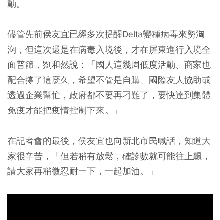
動。
儘管先前侯友宜已經多次提醒Delta變種病毒來勢洶
洶，但這次還是在病毒入境後，才在屏東進行入境全
面普篩，劉和然說：「國人這幾周低度活動、商家也
配合撐了這麼久，希望不管是自購、國際友人協助或
透過企業幫忙，政府都不要再刁難了，
要快達到集體
免疫才能把疫情控制下來
。」
在記者會的最後，侯友宜也向新北市民喊話，知道大
家很辛苦，「但
若稍有放鬆，確診數就可能往上飆
，
請大家再稍微忍耐一下，一起加油。」