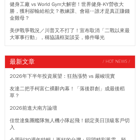
健身工廠 vs World Gym大解密！世界健身-KY營收大
勝，獲利卻輸給柏文？教練課、會籍…誰才是真正賺錢
金雞母？
美伊戰爭戰況／川普又不打了！宣布取消「二戰以來最
大軍事行動」，稱協議框架談妥，條件曝光
最新文章
/ HOT NEWS /
2026年下半年投資展望：狂熱漲勢 vs 嚴峻現實
友達二把手柯富仁裸辭內幕！「落後群創」成最後稻
草？
2026前進大南方論壇
佳世達集團艦隊無人機小隊起飛！鎖定美日頂級客戶切
入
今周刊30週年特輯｜更好的台灣：回望精彩風雲，預