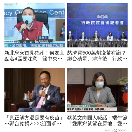
新北烏來首見確診！侯友宜
慈濟買500萬劑疫苗有譜？
點名4區要注意 籲中央建
繼台積電、鴻海後 行政院
立「全境快速通報機制」防
為慈濟成立「疫苗捐台灣專
堵Delta病毒
案」
「真正解方還是要有疫苗」
蔡英文向國人喊話：端午節
…郭台銘捐2000組面罩給
「愛家鄉就留在原地，愛家
醫護，重申對疫苗三立場
人就不要移動！」
Ads by