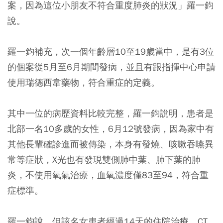
案，因為這位小朋友不符合重度肺炎的狀況」羅一鈞
說。
羅一鈞補充，次一個年齡層10至19歲當中，是有3位
的個案從5月至6月期間發病，並且有跟指揮中心申請
使用瑞德西韋藥物，符合重症的定義。
其中一位的病歷資料比較完整，羅一鈞說明，患者是
北部一名10多歲的女性，6月12號發病，因為家中有
其他長輩確診進而被傳染，本身有發燒、咳嗽吞嚥異
常等症狀，X光也有發現雙側肺中葉、肺下葉的肺
炎，不使用氧氣治療，血氧濃度僅83至94，符合重
症標準。
羅一鈞說，但該名女患者經過14天的住院治療，CT