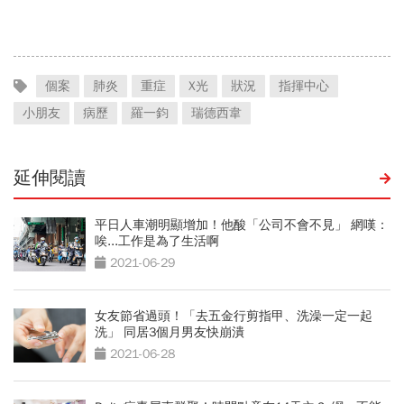
個案
肺炎
重症
X光
狀況
指揮中心
小朋友
病歷
羅一鈞
瑞德西韋
延伸閱讀
平日人車潮明顯增加！他酸「公司不會不見」 網嘆：
唉...工作是為了生活啊
2021-06-29
女友節省過頭！「去五金行剪指甲、洗澡一定一起
洗」 同居3個月男友快崩潰
2021-06-28