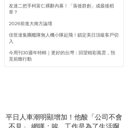
友達二把手柯富仁裸辭內幕！「落後群創」成最後稻
草？
2026前進大南方論壇
佳世達集團艦隊無人機小隊起飛！鎖定美日頂級客戶切
入
今周刊30週年特輯｜更好的台灣：回望精彩風雲，預
見前瞻行動
平日人車潮明顯增加！他酸「公司不會
不見」 網嘆：唉...工作是為了生活啊