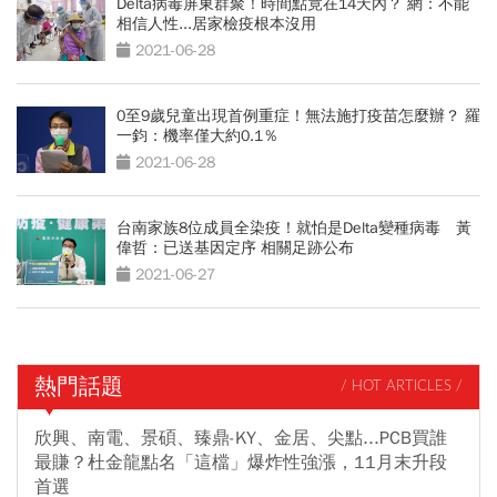
Delta病毒屏東群聚！時間點竟在14天內？ 網：不能
相信人性...居家檢疫根本沒用
2021-06-28
0至9歲兒童出現首例重症！無法施打疫苗怎麼辦？ 羅
一鈞：機率僅大約0.1％
2021-06-28
台南家族8位成員全染疫！就怕是Delta變種病毒 黃
偉哲：已送基因定序 相關足跡公布
2021-06-27
熱門話題
/ HOT ARTICLES /
欣興、南電、景碩、臻鼎-KY、金居、尖點...PCB買誰
最賺？杜金龍點名「這檔」爆炸性強漲，11月末升段
首選