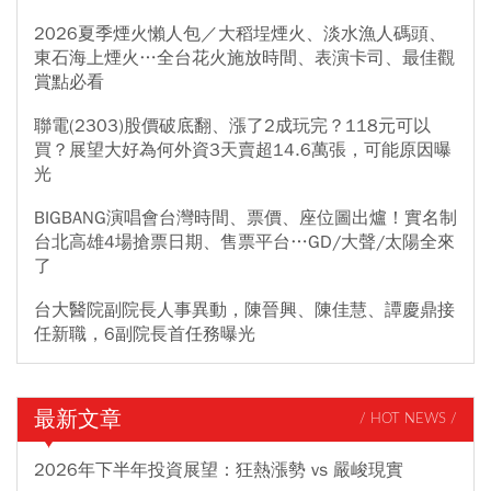
2026夏季煙火懶人包／大稻埕煙火、淡水漁人碼頭、
東石海上煙火…全台花火施放時間、表演卡司、最佳觀
賞點必看
聯電(2303)股價破底翻、漲了2成玩完？118元可以
買？展望大好為何外資3天賣超14.6萬張，可能原因曝
光
BIGBANG演唱會台灣時間、票價、座位圖出爐！實名制
台北高雄4場搶票日期、售票平台…GD/大聲/太陽全來
了
台大醫院副院長人事異動，陳晉興、陳佳慧、譚慶鼎接
任新職，6副院長首任務曝光
最新文章
/ HOT NEWS /
2026年下半年投資展望：狂熱漲勢 vs 嚴峻現實