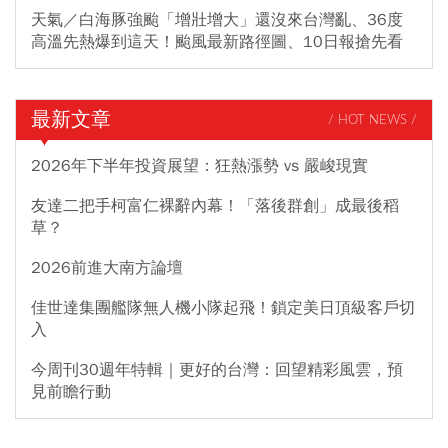
天氣／白海豚強颱「增壯增大」還沒來台灣亂、36度
高溫先熱爆到這天！颱風最新路徑圖、10日報搶先看
最新文章
/ HOT NEWS /
2026年下半年投資展望：狂熱漲勢 vs 嚴峻現實
友達二把手柯富仁裸辭內幕！「落後群創」成最後稻
草？
2026前進大南方論壇
佳世達集團艦隊無人機小隊起飛！鎖定美日頂級客戶切
入
今周刊30週年特輯｜更好的台灣：回望精彩風雲，預
見前瞻行動