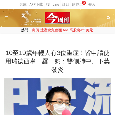
0
熱門：
房價
遺產稅免稅額
fed
高股息etf
美元
10至19歲年輕人有3位重症！皆申請使
用瑞德西韋 羅一鈞：雙側肺中、下葉
發炎