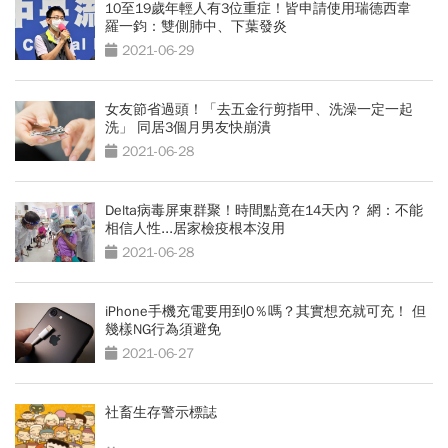
10至19歲年輕人有3位重症！皆申請使用瑞德西韋
羅一鈞：雙側肺中、下葉發炎
2021-06-29
女友節省過頭！「去五金行剪指甲、洗澡一定一起
洗」 同居3個月男友快崩潰
2021-06-28
Delta病毒屏東群聚！時間點竟在14天內？ 網：不能
相信人性...居家檢疫根本沒用
2021-06-28
iPhone手機充電要用到0％嗎？其實想充就可充！ 但
幾樣NG行為須避免
2021-06-27
社畜生存警示標誌