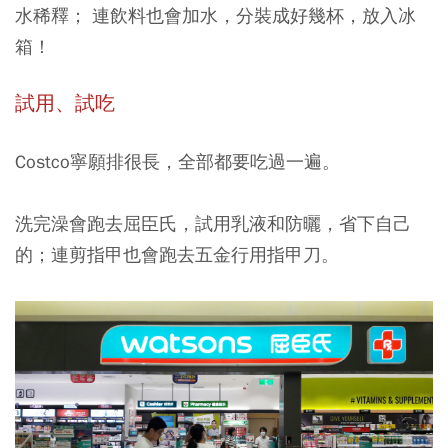
水稀釋； 連飲料也會加水，分裝成好幾杯，放入冰
箱！
試用、試吃
Costco寧願排很長，全部都要吃過一遍。
洗完澡會跑去屈臣氏，試用乳液和防曬，省下自己
的；連剪指甲也會跑去五金行用指甲刀。