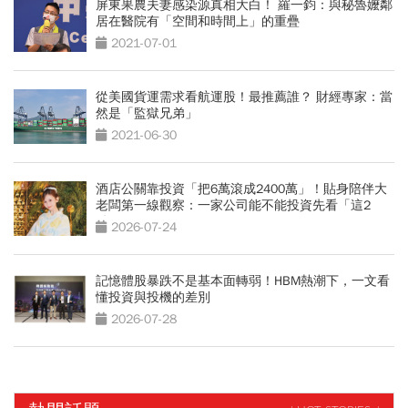
屏東果農夫妻感染源真相大白！ 羅一鈞：與秘魯嬤鄰
居在醫院有「空間和時間上」的重疊
2021-07-01
從美國貨運需求看航運股！最推薦誰？ 財經專家：當
然是「監獄兄弟」
2021-06-30
酒店公關靠投資「把6萬滾成2400萬」！貼身陪伴大
老闆第一線觀察：一家公司能不能投資先看「這2
點」
2026-07-24
記憶體股暴跌不是基本面轉弱！HBM熱潮下，一文看
懂投資與投機的差別
2026-07-28