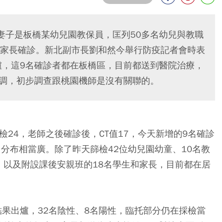
妻子是板橋某幼兒園教保員，匡列50多名幼兒與教職
1名家長確診。新北副市長劉和然今舉行防疫記者會時表
爐，這9名確診者都在板橋區，目前都送到醫院治療，
疫調，初步調查跟桃園機師是沒有關聯的。
檢24，老師之後確診後，CT值17，今天新增的9名確診
間，分布相當廣。除了昨天篩檢42位幼兒園幼童、10名教
，以及附設課後安親班的18名學生和家長，目前都在居
結果出爐，32名陰性、8名陽性，臨托部分仍在採檢當