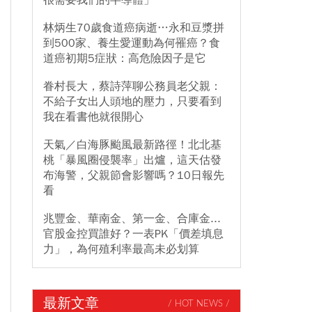
很需要我們的半導體」
林炳生70歲食道癌病逝…永和豆漿拼
到500家、養生愛運動為何罹癌？食
道癌初期5症狀：高危險因子是它
眷村長大，蔡詩萍聊公務員老父親：
不給子女出人頭地的壓力，只要看到
我在看書他就很開心
天氣／白海豚颱風最新路徑！北北基
桃「暴風圈侵襲率」出爐，這天估發
布海警，父親節會影響嗎？10日報先
看
兆豐金、華南金、第一金、合庫金...
官股金控買誰好？一表PK「價差填息
力」，為何殖利率最高未必划算
最新文章
/ HOT NEWS /