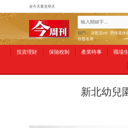
在今天看見明天
熱門：
月配息etf
勞保退休
存股名單
投資理財
保險稅制
產業時事
職場
新北幼兒