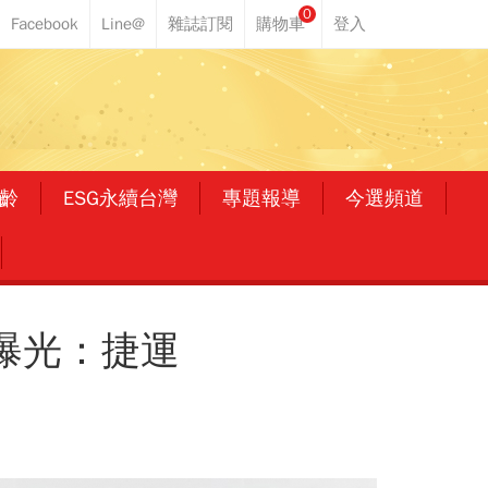
0
齡
ESG永續台灣
專題報導
今選頻道
曝光：捷運