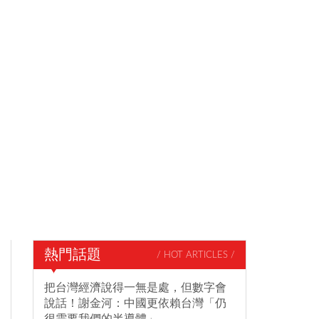
熱門話題
/ HOT ARTICLES /
把台灣經濟說得一無是處，但數字會
說話！謝金河：中國更依賴台灣「仍