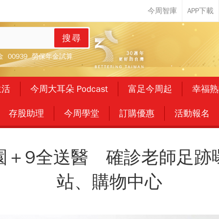
搜尋
金
00939
勞保年金試算
生活
今周大耳朵 Podcast
富足今周起
幸福熟
存股助理
今周學堂
訂購優惠
活動報名
園＋9全送醫 確診老師足跡
站、購物中心