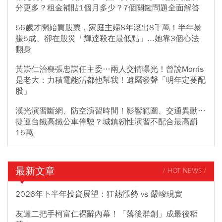
分更多？租金補貼1個月多少？7個關鍵問題全面解答
56歲才開始買股票，家庭主婦8年滾出8千萬！半年暴
賺5成、卻在股災「輝達殺在最低點」...她靠3個心法
翻身
黃崇仁治喪張忠謀任主委…兩人交情曝光！曾說Morris
是老大：力積電能活都他幫我！遺屬發聲「明年定要配
股」
漢光演習斷網、防空演習時間！影響範圍、交通異動…
捷運台鐵高鐵公車停駛？城鎮韌性演習不配合最高罰
15萬
最新文章
/ HOT NEWS /
2026年下半年投資展望：狂熱漲勢 vs 嚴峻現實
友達二把手柯富仁裸辭內幕！「落後群創」成最後稻