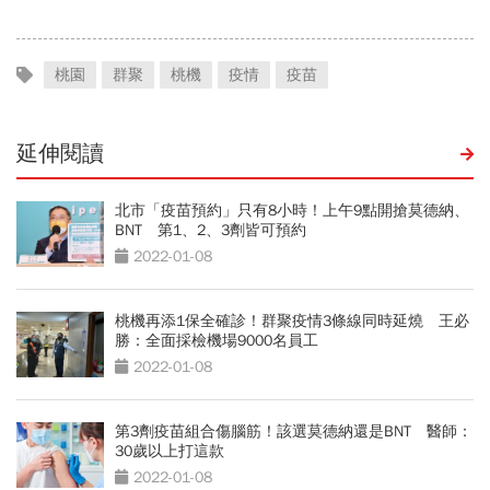
桃園
群聚
桃機
疫情
疫苗
延伸閱讀
北市「疫苗預約」只有8小時！上午9點開搶莫德納、
BNT 第1、2、3劑皆可預約
2022-01-08
桃機再添1保全確診！群聚疫情3條線同時延燒 王必
勝：全面採檢機場9000名員工
2022-01-08
第3劑疫苗組合傷腦筋！該選莫德納還是BNT 醫師：
30歲以上打這款
2022-01-08