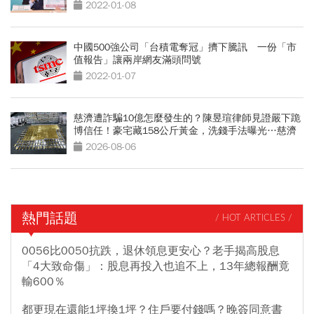
2022-01-08
中國500強公司「台積電奪冠」擠下騰訊 一份「市
值報告」讓兩岸網友滿頭問號
2022-01-07
慈濟遭詐騙10億怎麼發生的？陳昱瑄律師見證嚴下跪
博信任！豪宅藏158公斤黃金，洗錢手法曝光…慈濟
回應了
2026-08-06
熱門話題
/ HOT ARTICLES /
0056比0050抗跌，退休領息更安心？老手揭高股息
「4大致命傷」：股息再投入也追不上，13年總報酬竟
輸600％
都更現在還能1坪換1坪？住戶要付錢嗎？晚簽同意書