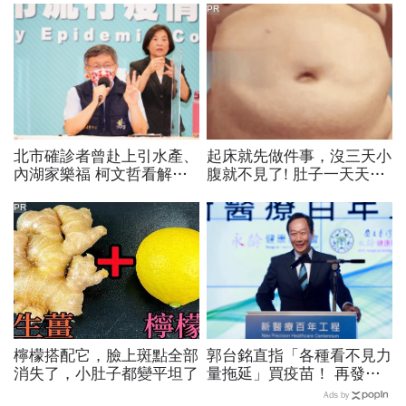
PR
北市確診者曾赴上引水產、
起床就先做件事，沒三天小
內湖家樂福 柯文哲看解
腹就不見了! 肚子一天天變
封：不贊成一下開放
小！
PR
檸檬搭配它，臉上斑點全部
郭台銘直指「各種看不見力
消失了，小肚子都變平坦了
量拖延」買疫苗！ 再發千
字文、求見蔡英文 總統府
Ads by