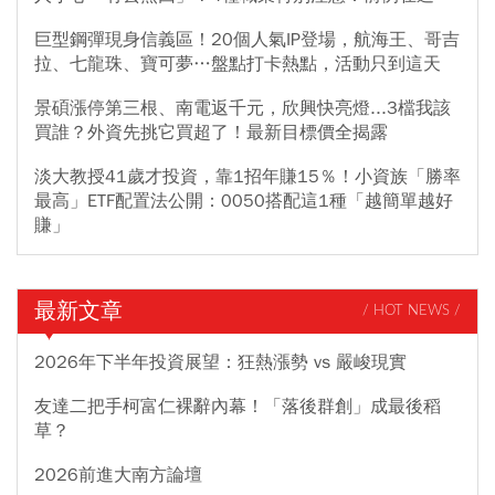
巨型鋼彈現身信義區！20個人氣IP登場，航海王、哥吉
拉、七龍珠、寶可夢…盤點打卡熱點，活動只到這天
景碩漲停第三根、南電返千元，欣興快亮燈...3檔我該
買誰？外資先挑它買超了！最新目標價全揭露
淡大教授41歲才投資，靠1招年賺15％！小資族「勝率
最高」ETF配置法公開：0050搭配這1種「越簡單越好
賺」
最新文章
/ HOT NEWS /
2026年下半年投資展望：狂熱漲勢 vs 嚴峻現實
友達二把手柯富仁裸辭內幕！「落後群創」成最後稻
草？
2026前進大南方論壇