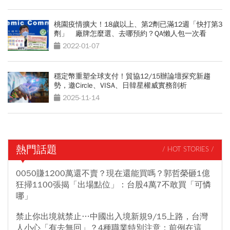
桃園疫情擴大！18歲以上、第2劑已滿12週「快打第3
劑」 廠牌怎麼選、去哪預約？QA懶人包一次看
2022-01-07
穩定幣重塑全球支付！貿協12/15辦論壇探究新趨
勢，邀Circle、VISA、日韓星權威實務剖析
2025-11-14
熱門話題
/ HOT STORIES /
0050賺1200萬還不賣？現在還能買嗎？郭哲榮砸1億
狂掃1100張揭「出場點位」：台股4萬7不敢買「可憐
哪」
禁止你出境就禁止…中國出入境新規9/15上路，台灣
人小心「有去無回」？4種職業特別注意：前例在這