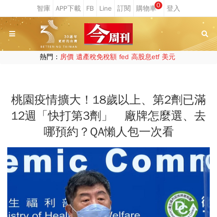
0
熱門：
房價
遺產稅免稅額
fed
高股息etf
美元
桃園疫情擴大！18歲以上、第2劑已滿
12週「快打第3劑」 廠牌怎麼選、去
哪預約？QA懶人包一次看