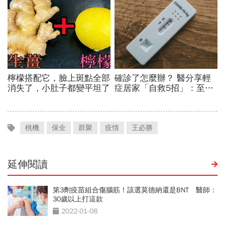
桃機
保全
群聚
疫情
王必勝
延伸閱讀
第3劑疫苗組合傷腦筋！該選莫德納還是BNT 醫師：
30歲以上打這款
2022-01-08