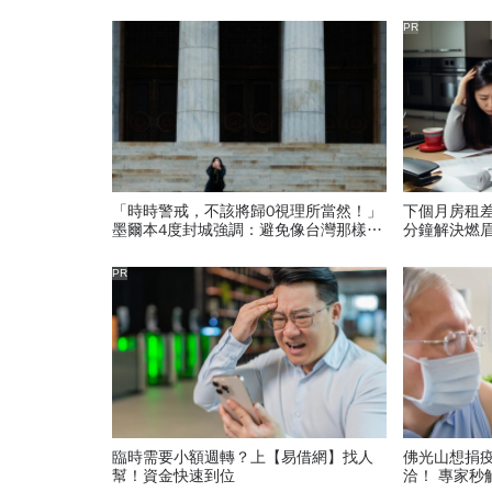
PR
「時時警戒，不該將歸0視理所當然！」
下個月房租
墨爾本4度封城強調：避免像台灣那樣確
分鐘解決燃
診暴增
PR
臨時需要小額週轉？上【易借網】找人
佛光山想捐
幫！資金快速到位
洽！ 專家秒