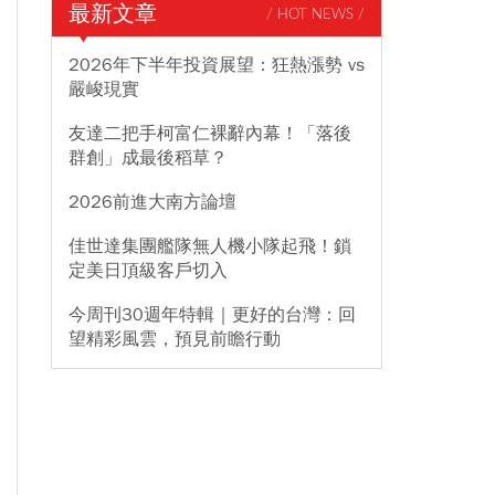
最新文章
/ HOT NEWS /
2026年下半年投資展望：狂熱漲勢 vs
嚴峻現實
友達二把手柯富仁裸辭內幕！「落後
群創」成最後稻草？
2026前進大南方論壇
佳世達集團艦隊無人機小隊起飛！鎖
定美日頂級客戶切入
今周刊30週年特輯｜更好的台灣：回
望精彩風雲，預見前瞻行動