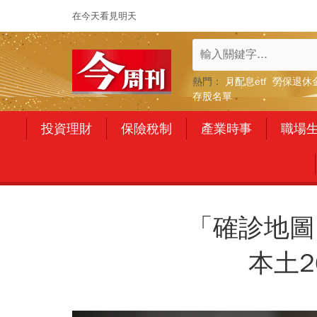
在今天看見明天
熱門：
月配息etf
勞保退休
存股名單
投資理財
保險稅制
產業時事
職場
「確診地圖
本土