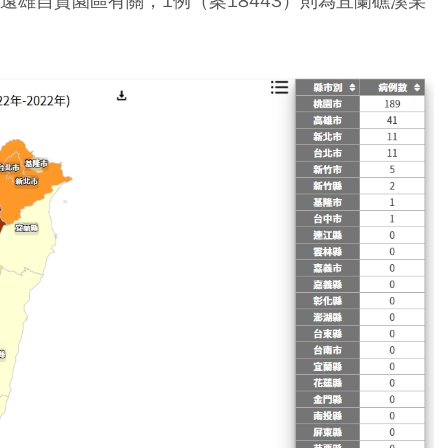
遠雄自貿園區有關，1例（案18443）則為宜蘭礁溪某