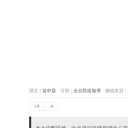
翁申霖
全台防疫報導
+A
-A