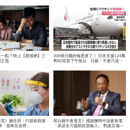
差一點？快上【易借網】三
200億日圓的報恩來了！ 日本支援124萬
眉之急
劑AZ疫苗下午抵台 日媒：不會只這一
次
疫苗》嬌生回：只跟政府接
郭台銘午夜發文》感謝陳時中深夜致電
解「眉角在這裡」
「承諾全力協助疫苗輸入」 對謠言滿天