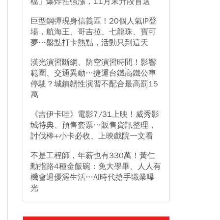
檔」爆炸性強漲，11月末升段首選
巨型鋼彈現身信義區！20個人氣IP登
場，航海王、哥吉拉、七龍珠、寶可
夢…盤點打卡熱點，活動只到這天
漢光演習斷網、防空演習時間！影響
範圍、交通異動…捷運台鐵高鐵公車
停駛？城鎮韌性演習不配合最高罰15
萬
《吉伊卡哇》電影7/31上映！威秀影
城特典、預售套票…販售資訊整理，
討伐棒+小卡必收、上映戲院一文看
不是工程師，年薪也有330萬！黃仁
勳指路4種金飯碗：免大學畢、人人有
機會過優渥生活…AI時代搶手職業曝
光