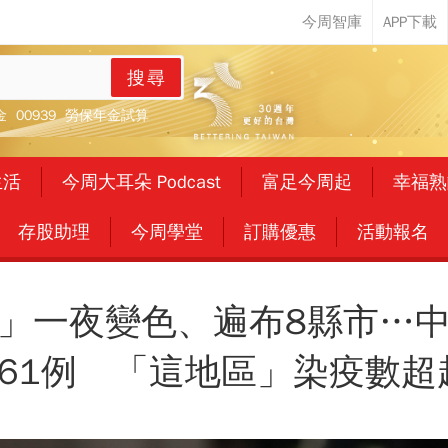
搜尋
金
00939
勞保年金試算
生活
今周大耳朵 Podcast
富足今周起
幸福熟
存股助理
今周學堂
訂購優惠
活動報名
」一夜變色、遍布8縣市…
261例 「這地區」染疫數超