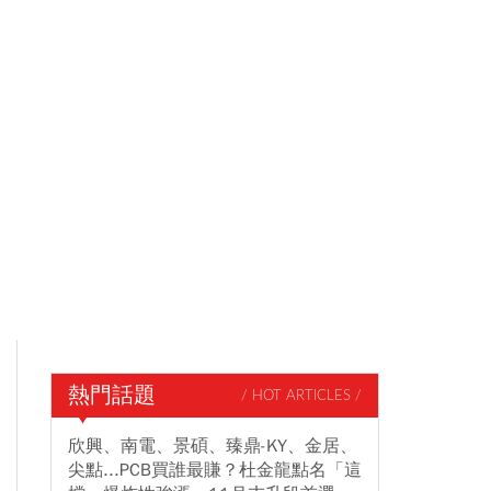
熱門話題
/ HOT ARTICLES /
欣興、南電、景碩、臻鼎-KY、金居、
尖點...PCB買誰最賺？杜金龍點名「這