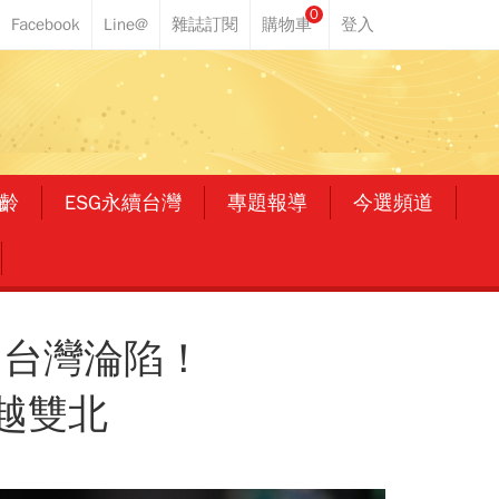
0
齡
ESG永續台灣
專題報導
今選頻道
中台灣淪陷！
越雙北