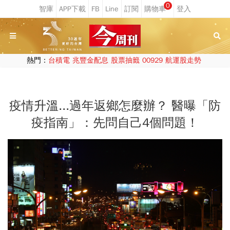
0
熱門：
台積電
兆豐金配息
股票抽籤
00929
航運股走勢
疫情升溫...過年返鄉怎麼辦？ 醫曝「防
疫指南」：先問自己4個問題！