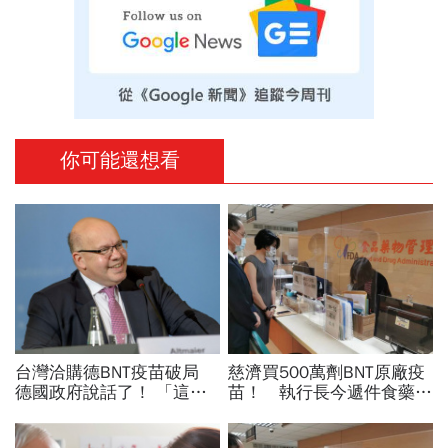
你可能還想看
台灣洽購德BNT疫苗破局
慈濟買500萬劑BNT原廠疫
德國政府說話了！ 「這部
苗！ 執行長今遞件食藥署
長」意外曝光 他親自過問
申請
台積電及疫苗