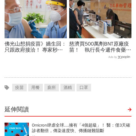
佛光山想捐疫苗》嬌生回：
慈濟買500萬劑BNT原廠疫
只跟政府接洽！ 專家秒解
苗！ 執行長今遞件食藥署
「眉角在這裡」
申請
Ads by
疫苗
用餐
廁所
酒精
口罩
延伸閱讀
Omicron肆虐全球....擁有「4個超級」！ 醫：僅3天確
診者翻倍，傳染速度快、傳播鏈難阻斷