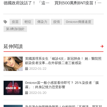
疫苗
輕症
傳染力
疫情
Omicron傳播速度
第3劑加強針
延伸閱讀
英國護理系女生「確診4次」新冠肺炎！ 她：醫院照
顧染疫者沒事...在外卻接二連三被感染
2022-01-22
Omicron當一般小感冒看待即可？ 25％染疫者「腦
霧」：終身記憶力恐受影響
2022-01-20
升息讓金融股變身飆股！分析師卻「不建議」買富邦