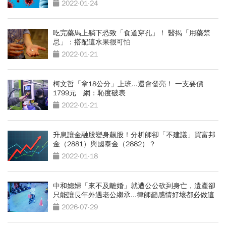
2022-01-24
吃完藥馬上躺下恐致「食道穿孔」！ 醫揭「用藥禁
忌」：搭配這水果很可怕
2022-01-21
柯文哲「拿18公分」上班...還會發亮！ 一支要價
1799元 網：恥度破表
2022-01-21
升息讓金融股變身飆股！分析師卻「不建議」買富邦
金（2881）與國泰金（2882）？
2022-01-18
中和媳婦「來不及離婚」就遭公公砍到身亡，遺產卻
只能讓長年外遇老公繼承...律師籲感情好壞都必做這
事
2026-07-29