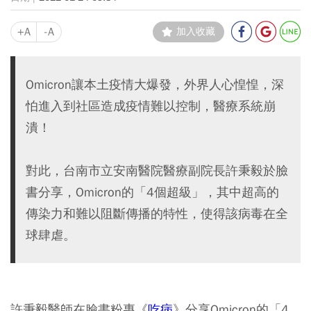
+A
-A
加入收藏
Omicron讓本土疫情大爆發，外界人心惶惶，深
怕進入到社區造成疫情難以控制，醫療系統崩
潰！
對此，台南市立安南醫院醫療副院長許秉毅於臉
書分享，Omicron的「4個超級」，其中超高的
傳染力和難以阻斷傳播的特性，使得該病毒在全
球肆虐。
許秉毅醫師在臉書粉專《
吃病
》分享Omicron的「4