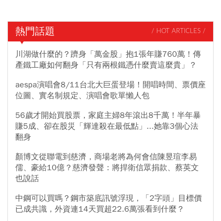
熱門話題
/ HOT ARTICLES /
川湖做什麼的？躋身「萬金股」抱1張年賺760萬！傳
產鐵工廠如何翻身「只有兩根鐵憑什麼賣這麼貴」？
aespa演唱會8/11台北大巨蛋登場！開唱時間、票價座
位圖、實名制規定、演唱會歌單懶人包
56歲才開始買股票，家庭主婦8年滾出8千萬！半年暴
賺5成、卻在股災「輝達殺在最低點」...她靠3個心法
翻身
顏博文從聯電到慈濟，商場老將為何會信陳昱瑄李易
儒、豪給10億？慈濟發聲：將捍衛信眾捐款、蔡英文
也說話
中鋼可以買嗎？鋼市築底訊號浮現，「2字頭」目標價
已成共識，外資連14天買超22.6萬張看到什麼？