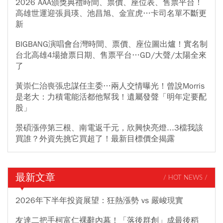
2026 AAA頒獎典禮時間、票價、座位表、售票平台！
高雄世運迎張員瑛、池昌旭、金宣虎…卡司名單不斷更
新
BIGBANG演唱會台灣時間、票價、座位圖出爐！實名制
台北高雄4場搶票日期、售票平台…GD/大聲/太陽全來
了
黃崇仁治喪張忠謀任主委…兩人交情曝光！曾說Morris
是老大：力積電能活都他幫我！遺屬發聲「明年定要配
股」
景碩漲停第三根、南電返千元，欣興快亮燈...3檔我該
買誰？外資先挑它買超了！最新目標價全揭露
最新文章
/ HOT NEWS /
2026年下半年投資展望：狂熱漲勢 vs 嚴峻現實
友達二把手柯富仁裸辭內幕！「落後群創」成最後稻