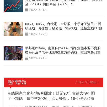
金（2881）與國泰金（2882）？
2022-01-18
0050、0056、台積電、金融股…小學老師滿手11檔
績優股，專家點出致命傷：2招換股，這檔主動ETF賺
暴漲240%噴發股
2026-06-23
華邦電(2344)、南亞科(2408)...端午變盤本週不賣股
後悔莫及？老手洩露9檔主力鎖碼股，拉回就是財富
重分配機會
2026-06-15
熱門話題
/ HOT STORIES /
空總國家文化基地8月開放！封閉90年古蹟大樓打開
了…加碼「晴空季2026」這天登場，16件作品必看