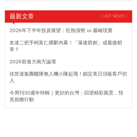
最新文章
/ HOT NEWS /
2026年下半年投資展望：狂熱漲勢 vs 嚴峻現實
友達二把手柯富仁裸辭內幕！「落後群創」成最後稻
草？
2026前進大南方論壇
佳世達集團艦隊無人機小隊起飛！鎖定美日頂級客戶切
入
今周刊30週年特輯｜更好的台灣：回望精彩風雲，預
見前瞻行動