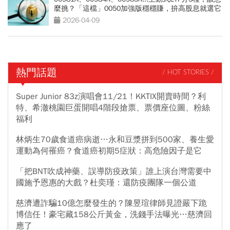
麼挑？「這檔」0050加強版穩穩賺，拚高股息就選它
2026-04-09
熱門話題
/ HOT STORIES /
Super Junior 83z演唱會11/21！KKTIX開賣時間？利
特、希澈桃園巨蛋開唱4階段搶票、票價座位圖、粉絲
福利
林炳生70歲食道癌病逝…永和豆漿拼到500家、養生愛
運動為何罹癌？食道癌初期5症狀：高危險因子是它
「把BNT吹成神藥、誤導防疫政策」誰上演台灣需要中
國施予恩惠的大戲？杜奕瑾：還防疫團隊一個公道
慈濟遭詐騙10億怎麼發生的？陳昱瑄律師見證嚴下跪
博信任！豪宅藏158公斤黃金，洗錢手法曝光…慈濟回
應了