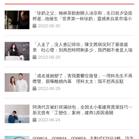
「珍奶之父」翰林茶館創辦人凃宗和，生日前夕染疫
猝逝...他催生「世界第一杯珍奶」靈感來自菜市場小
販
2022-06-30
「人走了，沒人會記得你」陳文茜病況到了最後篇
章 吐心聲：別再想時間剩多少，我們都不會是人瑞
2022-06-29
「成名後她變了，害我憂鬱症復發」…理科先生不再
噤聲、親曝離婚內幕 理科太太：我不想再反駁
2022-06-29
阿滴代言被釘得滿頭包，全因太小看建商賣屋技巧…
新北曾有「工變住」案例，建商1原因過關
2022-06-24
00981A、00984A、00985A...主動式ETF分3種，該怎