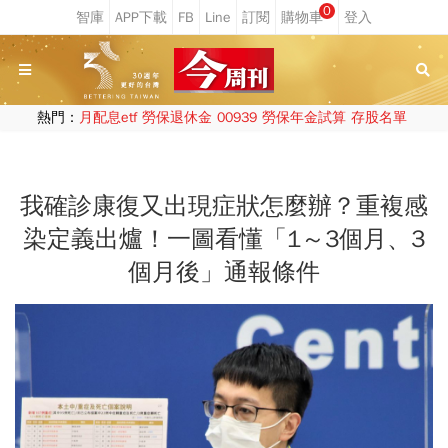
0
熱門：
月配息etf
勞保退休金
00939
勞保年金試算
存股名單
我確診康復又出現症狀怎麼辦？重複感
染定義出爐！一圖看懂「1～3個月、3
個月後」通報條件