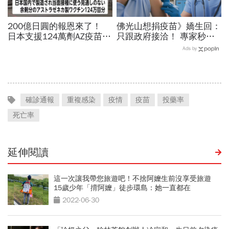
200億日圓的報恩來了！
佛光山想捐疫苗》嬌生回：
日本支援124萬劑AZ疫苗下
只跟政府接洽！ 專家秒解
午抵台 日媒：不會只這一
「眉角在這裡」
Ads by
次
確診通報
重複感染
疫情
疫苗
投藥率
死亡率
延伸閱讀
這一次讓我帶您旅遊吧！不捨阿嬤生前沒享受旅遊
15歲少年「揹阿嬤」徒步環島：她一直都在
2022-06-30