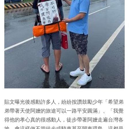
貼文曝光後感動許多人，紛紛按讚鼓勵少年「希望弟
弟帶著天使阿嬤的旅途可以一路平安圓滿」、「我覺
得他的孝心真的很感動人，徒步帶著阿嬤走遍台灣各
地。會這樣做不管徒步或騎車甚至開車環島，這都是