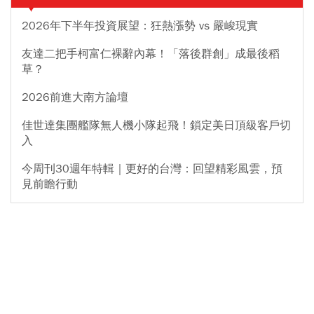
2026年下半年投資展望：狂熱漲勢 vs 嚴峻現實
友達二把手柯富仁裸辭內幕！「落後群創」成最後稻
草？
2026前進大南方論壇
佳世達集團艦隊無人機小隊起飛！鎖定美日頂級客戶切
入
今周刊30週年特輯｜更好的台灣：回望精彩風雲，預
見前瞻行動