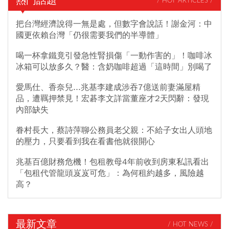
熱門話題
/ HOT ARTICLES /
把台灣經濟說得一無是處，但數字會說話！謝金河：中
國更依賴台灣「仍很需要我們的半導體」
喝一杯拿鐵竟引發急性腎損傷「一動作害的」！咖啡冰
冰箱可以放多久？醫：含奶咖啡超過「這時間」別喝了
愛馬仕、香奈兒...兆基李建成涉吞7億送前妻滿屋精
品，遭羈押禁見！宏碁李文詳當董座才2天閃辭：發現
內部缺失
眷村長大，蔡詩萍聊公務員老父親：不給子女出人頭地
的壓力，只要看到我在看書他就很開心
兆基百億財務危機！包租教母4年前收到房東私訊看出
「包租代管龍頭岌岌可危」：為何租約越多，風險越
高？
最新文章
/ HOT NEWS /