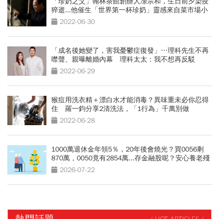
「珍奶之父」翰林茶館創辦人凃宗和，生日前夕染疫
猝逝...他催生「世界第一杯珍奶」靈感來自菜市場小
販
2022-06-30
「成名後她變了，害我憂鬱症復發」…理科先生不再
噤聲、親曝離婚內幕 理科太太：我不想再反駁
2022-06-29
猴痘用洗衣精＋漂白水才能消毒？異味重未必你忍得
住 羅一鈞分享2清洗法，「1行為」千萬別做
2022-06-28
1000萬退休金年領5％，20年後會燒光？買0056剩
870萬，0050竟有2854萬...存金融股呢？安心養老殘
酷真相
2026-07-22