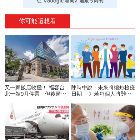
你可能還想看
又一家飯店收攤！ 福容台
陳時中說「未來將縮短檢疫
北一館9月停業 但後頭還
日期」 》若每個人將難逃
有「這一招」
確診的命運 為何還要高規
格防疫？ 動態清零、與疫
共存大PK