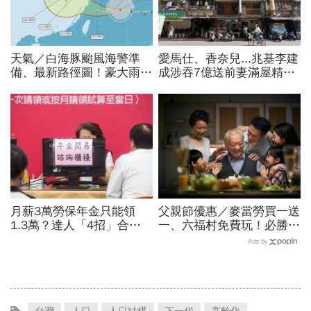
天氣／白海豚颱風海警準
愛馬仕、香奈兒...兆基李建
備、最新路徑圖！豪大雨紫
成涉吞7億送前妻滿屋精
爆區、影響時間曝光，8/8
品，遭羈押禁見！宏碁李文
颱風假機率多大，10日報
詳當董座才2天閃辭：發現
先看
內部缺失
月薪3萬勞保年金只能領
父親節優惠／麥當勞買一送
1.3萬？達人「4招」合法
一、六福村免費玩！必勝
調高勞保投保薪資：不求老
客、肯德基、遊樂園…29
Ads by
闆加薪、退休月領2.5萬年
家速食餐飲飯店好康必收
金