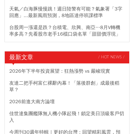
天氣／白海豚慢慢跳！週日陸警有可能？氣象署「3字
回應」...最新風雨預測，8地區達停班課標準
台股周一漲還是跌？台積電、欣興、南亞…8月V轉機
率多高？先看股市老手16檔口袋名單「甜甜價浮現」
最新文章
/ HOT NEWS /
2026年下半年投資展望：狂熱漲勢 vs 嚴峻現實
友達二把手柯富仁裸辭內幕！「落後群創」成最後稻
草？
2026前進大南方論壇
佳世達集團艦隊無人機小隊起飛！鎖定美日頂級客戶切
入
今周刊30週年特輯｜更好的台灣：回望精彩風雲，預