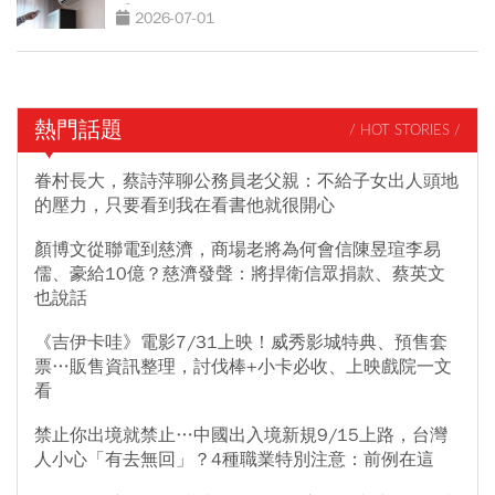
看
2026-07-01
熱門話題
/ HOT STORIES /
眷村長大，蔡詩萍聊公務員老父親：不給子女出人頭地
的壓力，只要看到我在看書他就很開心
顏博文從聯電到慈濟，商場老將為何會信陳昱瑄李易
儒、豪給10億？慈濟發聲：將捍衛信眾捐款、蔡英文
也說話
《吉伊卡哇》電影7/31上映！威秀影城特典、預售套
票…販售資訊整理，討伐棒+小卡必收、上映戲院一文
看
禁止你出境就禁止…中國出入境新規9/15上路，台灣
人小心「有去無回」？4種職業特別注意：前例在這