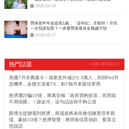
2025-10-15
勞保老年年金提高1歲，「這年紀」才能領！月領、
一次領誰划算？一表看勞保退休金幾歲可領
2026-05-17
熱門話題
/ HOT ARTICLES /
美國7月非農爆冷！就業意外減少2.3萬人，削弱Fed升
息機率...金價大漲逾7%，創7個月來最佳單周
慈濟遭詐騙10億，蔣萬安稱「政府買夠疫苗，民間就
不用採購」！謝金河：這句話說得不夠公道
顏博文從聯電到慈濟，商場老將為何會信陳昱瑄李易
儒、豪給10億？慈濟發聲：將捍衛信眾捐款、蔡英文
也說話