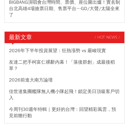
BIGBANG演唱會台灣時間、票價、座位圖出爐！實名制
台北高雄4場搶票日期、售票平台…GD/大聲/太陽全來
了
最新文章
/ HOT NEWS /
2026年下半年投資展望：狂熱漲勢 vs 嚴峻現實
友達二把手柯富仁裸辭內幕！「落後群創」成最後稻
草？
2026前進大南方論壇
佳世達集團艦隊無人機小隊起飛！鎖定美日頂級客戶切
入
今周刊30週年特輯｜更好的台灣：回望精彩風雲，預
見前瞻行動