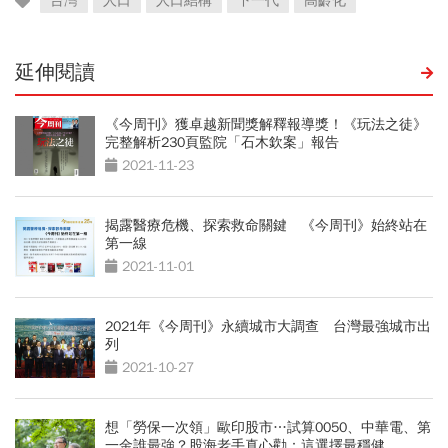
台灣
人口
人口結構
下一代
高齡化
延伸閱讀
《今周刊》獲卓越新聞獎解釋報導獎！《玩法之徒》
完整解析230頁監院「石木欽案」報告
2021-11-23
揭露醫療危機、探索救命關鍵 《今周刊》始終站在
第一線
2021-11-01
2021年《今周刊》永續城市大調查 台灣最強城市出
列
2021-10-27
想「勞保一次領」歐印股市…試算0050、中華電、第
一金誰最強？股海老手真心勸：這選擇最穩健