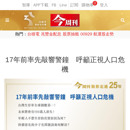
0
熱門：
台積電
兆豐金配息
股票抽籤
00929
航運股走勢
17年前率先敲響警鐘 呼籲正視人口危
機