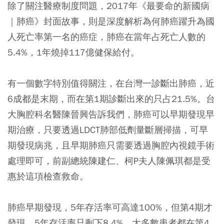
除了關注醫療制度問題，2017年《最要命的新國病
｜肺癌》封面故事，則是深度解析為何肺癌躍升為國
人死亡率第一名的癌症，肺癌在當年占死亡人數的
5.4%，1年燒掉117億健保給付。
有一個數字特別值得關注，在台灣一診斷出肺癌，近
6成都是末期，而在第1期診斷出來的只占21.5%。台
大胸腔科名醫陳晉興告訴我們，肺癌可以早期發現早
期治療，只要透過LDCT肺部低劑量斷層掃描，可早
期發現病兆，且早期肺癌只需要透過胸腔內視鏡手術
處理即可，前副總統陳建仁、柯P夫人陳佩琪都是受
惠於這項檢查救命。
肺癌早期發現，5年存活率可高達100%，但第4期才
發現，5年存活率只剩下8.4%。大多數患者都在第4