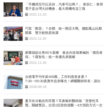
「手機用完可以丟掉，汽車可以嗎？」 黃崇仁：車用
電子是台灣大好機會，最大商機有這三塊
2021-11-23
巧當「鄰居」？全聯、統一開店大戰、擴點鳳山比鄰
開幕 雙方較勁意味濃
2021-11-20
家樂福欲出售60％股權 會走向徐旭東喊的「價高者
得」？羅智先：統一有優先承購權
2021-11-20
台積電平均年薪409萬，工作到底有多累？
7:30→00:30真實作息表曝光！網曬醫師班表：誰比
較操？
2026-06-16
夏天吹冷氣吹到耳聾？耳鼻喉科醫師揭「突發性耳
聾」關鍵警訊，出現1症狀快就醫…4大預防方式一次