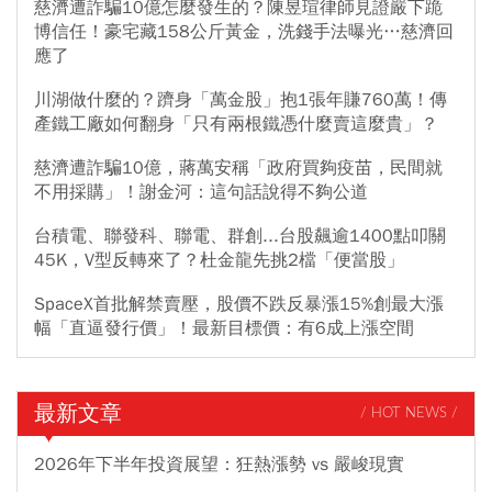
慈濟遭詐騙10億怎麼發生的？陳昱瑄律師見證嚴下跪
博信任！豪宅藏158公斤黃金，洗錢手法曝光…慈濟回
應了
川湖做什麼的？躋身「萬金股」抱1張年賺760萬！傳
產鐵工廠如何翻身「只有兩根鐵憑什麼賣這麼貴」？
慈濟遭詐騙10億，蔣萬安稱「政府買夠疫苗，民間就
不用採購」！謝金河：這句話說得不夠公道
台積電、聯發科、聯電、群創...台股飆逾1400點叩關
45K，V型反轉來了？杜金龍先挑2檔「便當股」
SpaceX首批解禁賣壓，股價不跌反暴漲15%創最大漲
幅「直逼發行價」！最新目標價：有6成上漲空間
最新文章
/ HOT NEWS /
2026年下半年投資展望：狂熱漲勢 vs 嚴峻現實