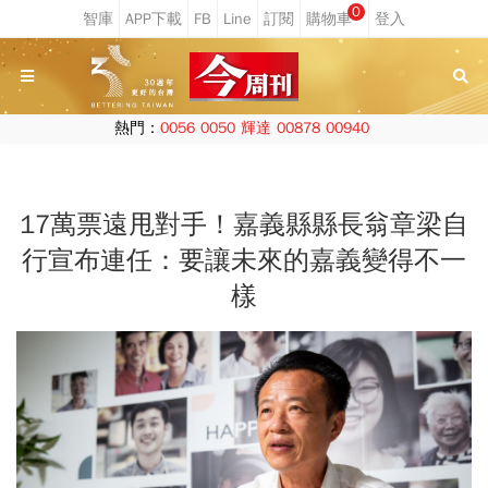
0
熱門：
0056
0050
輝達
00878
00940
17萬票遠甩對手！嘉義縣縣長翁章梁自
行宣布連任：要讓未來的嘉義變得不一
樣