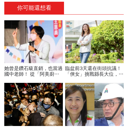
你可能還想看
她曾是鑽石級直銷，也當過
臨盆前3天還在街頭抗議！
國中老師！ 從「阿美廚
「俠女」挑戰縣長大位，陳
房」到臉書直播拍賣 為何
琬惠：要讓更多年輕人願意
她「賣彰化」能創造上億商
留在宜蘭
機？