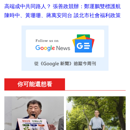
高端成中共同路人？ 張善政競辦：鄭運鵬雙標護航
陳時中、黃珊珊、蔣萬安同台 談北市社會福利政策