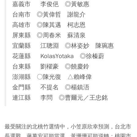
嘉義市 李俊俋 ◎黃敏惠
台南市 ◎黃偉哲 謝龍介
高雄市 ◎陳其邁 柯志恩
屏東縣 ◎周春米 蘇清泉
宜蘭縣 江聰淵 ◎林姿妙 陳琬惠
花蓮縣 KolasYotaka ◎徐榛蔚
台東縣 劉櫂豪 ◎饒慶鈴
澎湖縣 〇陳光復 △賴峰偉
金門縣 不提名 ◎楊鎮浯
連江縣 李問 ◎曹爾元／王忠銘
最受關注的北桃竹選情中，小笠原欣幸預測，台北市
長選戰，蔣萬安可能當選、黃珊珊可能逆轉；桃園市