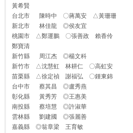
黃希賢
台北市 陳時中 〇蔣萬安 △黃珊珊
新北市 林佳龍 ◎侯友宜
桃園市 △鄭運鵬 〇張善政 賴香伶
鄭寶清
新竹縣 周江杰 ◎楊文科
新竹市 △沈慧虹 林耕仁 〇高虹安
苗栗縣 △徐定禎 謝福弘 〇鍾東錦
台中市 蔡其昌 ◎盧秀燕
彰化縣 黃秀芳 ◎王惠美
南投縣 蔡培慧 ◎許淑華
雲林縣 劉建國 ◎張麗善
嘉義縣 ◎翁章梁 王育敏