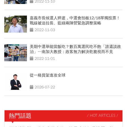
2022-11-10
嘉義市長候選人猝逝，中選會拍板12/18單獨投票！
戰線被迫拉長、藍綠兩陣營緊急調整策略
2022-11-03
美期中選舉能當飯吃？數百萬選民吃不飽「誰還談政
治」…南加大教授：政客無力解決乾脆視而不見
2022-11-01
從一格貨架進攻全球
2026-07-22
熱門話題
/ HOT ARTICLES /