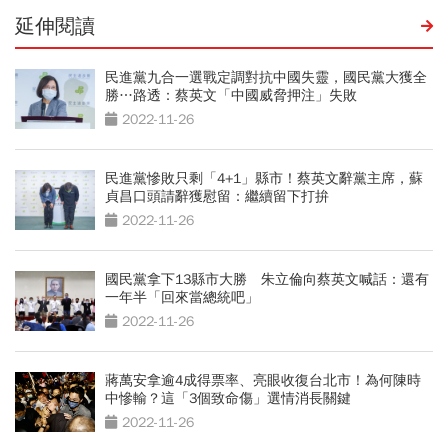
延伸閱讀
民進黨九合一選戰定調對抗中國失靈，國民黨大獲全
勝…路透：蔡英文「中國威脅押注」失敗
2022-11-26
民進黨慘敗只剩「4+1」縣市！蔡英文辭黨主席，蘇
貞昌口頭請辭獲慰留：繼續留下打拚
2022-11-26
國民黨拿下13縣市大勝 朱立倫向蔡英文喊話：還有
一年半「回來當總統吧」
2022-11-26
蔣萬安拿逾4成得票率、亮眼收復台北市！為何陳時
中慘輸？這「3個致命傷」選情消長關鍵
2022-11-26