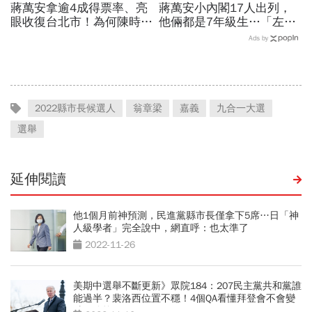
蔣萬安拿逾4成得票率、亮
蔣萬安小內閣17人出列，
眼收復台北市！為何陳時中
他倆都是7年級生…「左右
慘輸？這「3個致命傷」選
手」名單傳拍板！李四川、
Ads by
情消長關鍵
林奕華點頭
2022縣市長候選人
翁章梁
嘉義
九合一大選
選舉
延伸閱讀
他1個月前神預測，民進黨縣市長僅拿下5席…日「神
人級學者」完全說中，網直呼：也太準了
2022-11-26
美期中選舉不斷更新》眾院184：207民主黨共和黨誰
能過半？裴洛西位置不穩！4個QA看懂拜登會不會變
跛腳總統