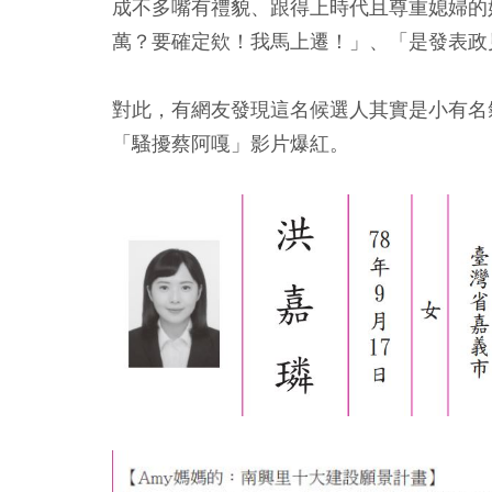
成不多嘴有禮貌、跟得上時代且尊重媳婦的
萬？要確定欸！我馬上遷！」、「是發表政
對此，有網友發現這名候選人其實是小有名
「騷擾蔡阿嘎」影片爆紅。