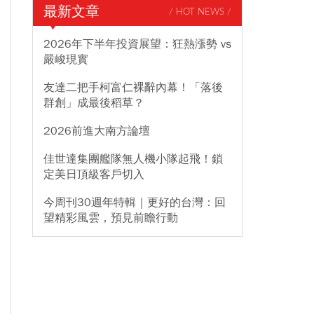
最新文章
/ HOT NEWS /
2026年下半年投資展望：狂熱漲勢 vs
嚴峻現實
友達二把手柯富仁裸辭內幕！「落後
群創」成最後稻草？
2026前進大南方論壇
佳世達集團艦隊無人機小隊起飛！鎖
定美日頂級客戶切入
今周刊30週年特輯｜更好的台灣：回
望精彩風雲，預見前瞻行動