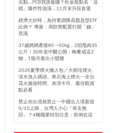
尖點...PCB買誰最賺？杜金龍點名「這
檔」爆炸性強漲，11月末升段首選
經濟大好時，為何要調降高股息型ETF
比例？ 專家：用防禦配置打開「錢」
意識
37歲媽媽產後85→50kg，2招甩肉35
公斤！30年老中醫公開：晚餐戒這2
物，1個月瘦出小蠻腰
2026夏季煙火懶人包／大稻埕煙火、
淡水漁人碼頭、東石海上煙火…全台
花火施放時間、表演卡司、最佳觀賞
點必看
禁止你出境就禁止…中國出入境新規
9/15上路，台灣人小心「有去無
回」？4種職業特別注意：前例在這