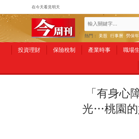
在今天看見明天
熱門：
美股
行事曆
勞保年
投資理財
保險稅制
產業時事
職場
「有身心
光…桃園的