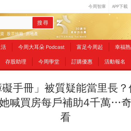
搜尋
資
股票抽籤
房地產
生活
今周大耳朵 Podcast
富足今周起
幸福熟
存股助理
今周學堂
訂購優惠
活動報名
障礙手冊」被質疑能當里長？
她喊買房每戶補助4千萬…
看