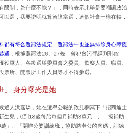
有限制，為什麼不能？」，同時表示此舉是要嘲諷政治
可以選，我要證明就算智障當選，這個社會一樣在轉，
料都有符合選罷法規定，選罷法中也並無排除身心障礙
參選
，根據選罷法26、27條，曾犯貪污罪經判刑確
現役軍人、各級選舉委員會之委員、監察人員、職員、
投票所、開票所工作人員等才不得參選。
班」 身分曝光是她
候選人洪嘉璘，她在選舉公報的政見欄寫下「招商迪士
新生兒，0到18歲每胎每個月補助3萬元」、「擬補助
00萬」、「開辦公婆訓練班，協助將老公的爸媽，訓練