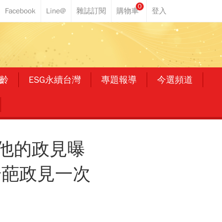
0
齡
ESG永續台灣
專題報導
今選頻道
他的政見曝
奇葩政見一次