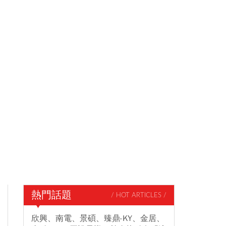
熱門話題
/ HOT ARTICLES /
欣興、南電、景碩、臻鼎-KY、金居、