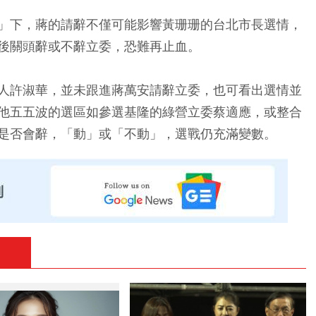
」下，蔣的請辭不僅可能影響黃珊珊的台北市長選情，
後關頭辭或不辭立委，恐難再止血。
人許淑華，並未跟進蔣萬安請辭立委，也可看出選情並
他五五波的選區如參選基隆的綠營立委蔡適應，或整合
是否會辭，「動」或「不動」，選戰仍充滿變數。