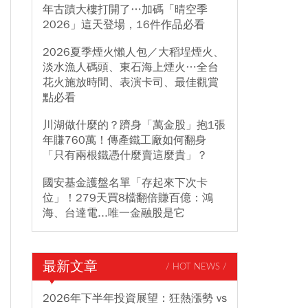
年古蹟大樓打開了…加碼「晴空季
2026」這天登場，16件作品必看
2026夏季煙火懶人包／大稻埕煙火、
淡水漁人碼頭、東石海上煙火…全台
花火施放時間、表演卡司、最佳觀賞
點必看
川湖做什麼的？躋身「萬金股」抱1張
年賺760萬！傳產鐵工廠如何翻身
「只有兩根鐵憑什麼賣這麼貴」？
國安基金護盤名單「存起來下次卡
位」！279天買8檔翻倍賺百億：鴻
海、台達電...唯一金融股是它
最新文章
/ HOT NEWS /
2026年下半年投資展望：狂熱漲勢 vs