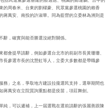
，包括民進黨參選基隆的蔡適應、桃園的鄭運鵬、台中的
東的周春米、台東的劉櫂豪、民眾黨參選桃園的賴香
的蔣萬安、南投的許淑華。同為藍營的立委林為洲則是
不辭，確實與能否勝選沒絕對關係。
來都會提早請辭，例如參選台北市的前副市長黃珊珊、
市長參選市長的沈慧虹等人，立委大多數都是帶職參
服務」之名，爭取地方建設拉攏選民支持，選舉期間也
如蔣萬安在立院質詢重點都是疫苗，項莊舞劍。
單純，可以遞補，上一屆選戰在選前請辭的張麗善跟陳