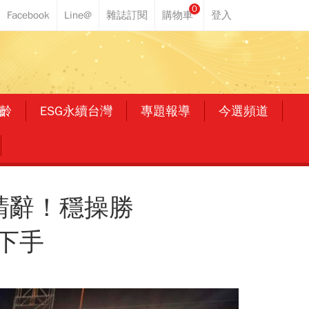
0
齡
ESG永續台灣
專題報導
今選頻道
請辭！穩操勝
下手