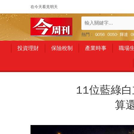
在今天看見明天
熱門：
0056
0050
輝達
0
投資理財
保險稅制
產業時事
職場
11位藍綠
算