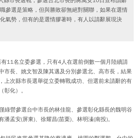
投入縣市長選戰，參選台北市長的蔣萬安10日宣布請辭
職參選是策略，但與勝敗卻無絕對關聯，如果在選情
化氣勢，但有的是選情膠著時，有人以請辭展現決
樣有11名立委參選，只有4人在選前倒數一個月陸續請
中市長、姚文智及陳其邁及分別參選北、高市長，結果
，上次縣市長選舉從立委轉戰成功、但選前未請辭的有
（彰化）。
，僅綠營參選台中市長的林佳龍、參選彰化縣長的魏明谷
孟安(屏東)、徐耀昌(苗栗)、林明溱(南投)。