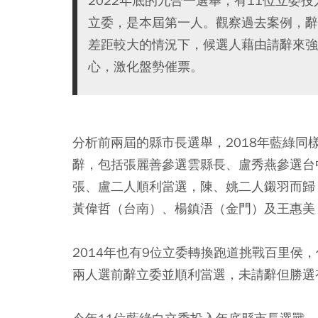
2022年底的九合一選舉，有11位立委
立委，是本屆第一人。觀察過去案例，辭
差距較大的情況下，候選人藉由請辭來強
心，激化盤勢催票。
分析前兩屆的縣市長選舉，2018年藍綠同
辭，包括張麗善參選雲縣長、盧秀燕參選台
張、盧二人順利當選，陳、姚二人鎩羽而歸
黃偉哲（台南）、楊鎮浯（金門）及王惠美
2014年也有9位立委轉換跑道挑戰百里侯
兩人選前辭立委並順利當選，未請辭但勝選有潘