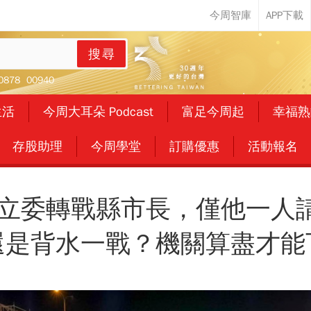
搜尋
0878
00940
生活
今周大耳朵 Podcast
富足今周起
幸福熟
存股助理
今周學堂
訂購優惠
活動報名
白立委轉戰縣市長，僅他一人
還是背水一戰？機關算盡才能