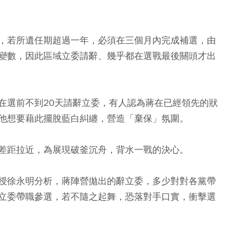
，若所遺任期超過一年，必須在三個月內完成補選，由
變數，因此區域立委請辭、幾乎都在選戰最後關頭才出
在選前不到20天請辭立委，有人認為蔣在已經領先的狀
他想要藉此擺脫藍白糾纏，營造「棄保」氛圍。
差距拉近，為展現破釜沉舟，背水一戰的決心。
授徐永明分析，蔣陣營拋出的辭立委，多少對對各黨帶
立委帶職參選，若不隨之起舞，恐落對手口實，衝擊選