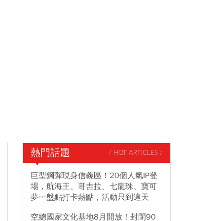
熱門話題
/ HOT ARTICLES /
巨型鋼彈現身信義區！20個人氣IP登
場，航海王、哥吉拉、七龍珠、寶可
夢…盤點打卡熱點，活動只到這天
空總國家文化基地8月開放！封閉90