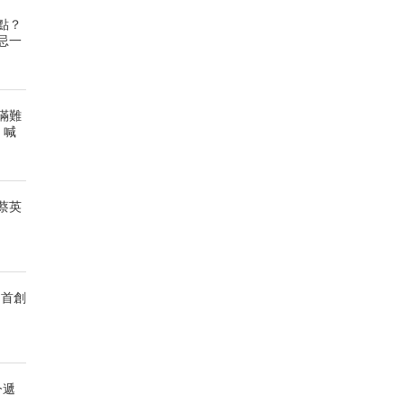
點？
忌一
滿難
，喊
蔡英
 首創
今遞