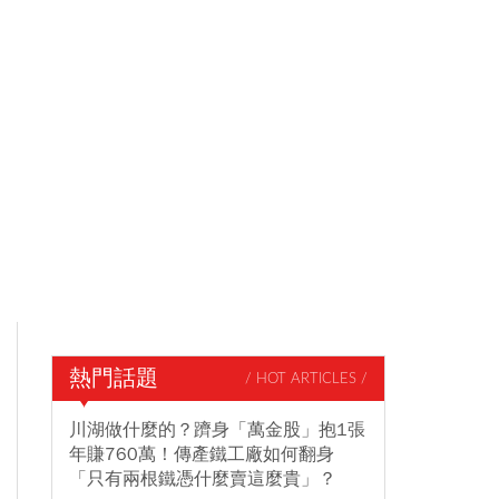
熱門話題
/ HOT ARTICLES /
川湖做什麼的？躋身「萬金股」抱1張
年賺760萬！傳產鐵工廠如何翻身
「只有兩根鐵憑什麼賣這麼貴」？