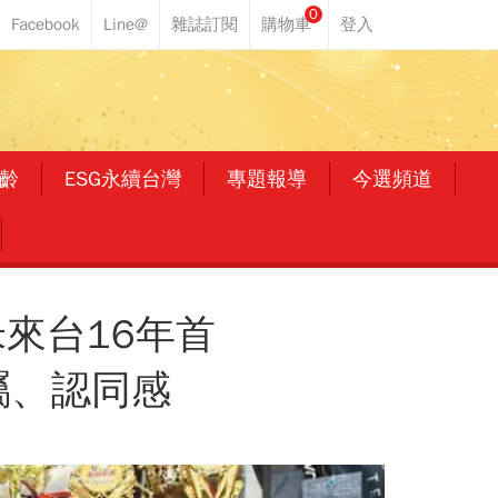
0
齡
ESG永續台灣
專題報導
今選頻道
來台16年首
屬、認同感