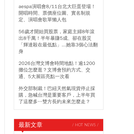
aespa演唱會8/11台北大巨蛋登場！
開唱時間、票價座位圖、實名制規
定、演唱會歌單懶人包
56歲才開始買股票，家庭主婦8年滾
出8千萬！半年暴賺5成、卻在股災
「輝達殺在最低點」...她靠3個心法翻
身
2026台灣文博會時間地點！逾1200
攤位怎麼逛？文博會預約方式、交
通、5大展區亮點一次看
外交部制裁！巴紐天然氣現貨停止採
購，急喊台灣是重要客戶，上半年買
了這麼多…雙方長約未來怎麼走？
最新文章
/ HOT NEWS /