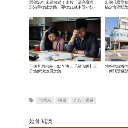
選舉20年未嘗敗績！南投「漂亮寶貝」
出國花費難
許淑華從政之路，要從21歲中國小姐選
搞定食宿玩
美說起
PR
下個月房租差一點？快上【易借網】三
恁爸把你養
分鐘解決燃眉之急
一席話讓蘇
外科權威為
吉雷米
投票
九合一選舉
延伸閱讀