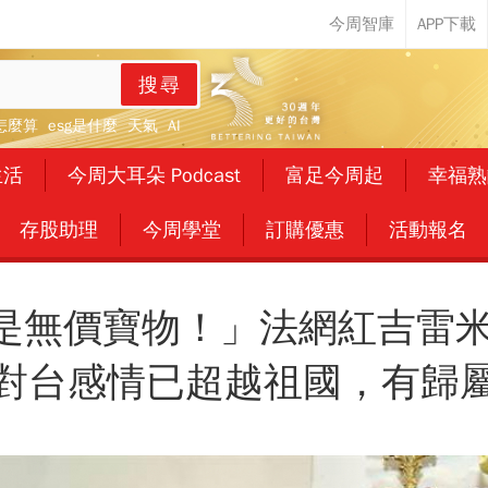
搜尋
怎麼算
esg是什麼
天氣
AI
生活
今周大耳朵 Podcast
富足今周起
幸福熟
存股助理
今周學堂
訂購優惠
活動報名
是無價寶物！」法網紅吉雷米
對台感情已超越祖國，有歸