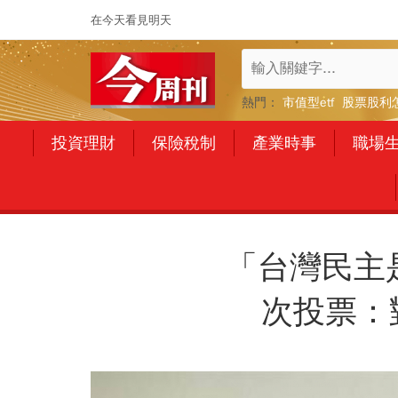
在今天看見明天
熱門：
市值型etf
股票股利
投資理財
保險稅制
產業時事
職場
「台灣民主
次投票：