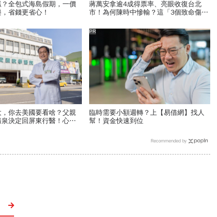
抓？全包式海島假期，一價
蔣萬安拿逾4成得票率、亮眼收復台北
樂，省錢更省心！
市！為何陳時中慘輸？這「3個致命傷」
選情消長關鍵
PR
大，你去美國要看啥？父親
臨時需要小額週轉？上【易借網】找人
清泉決定回屏東行醫！心臟
幫！資金快速到位
何脫下白袍選縣長？
Recommended by