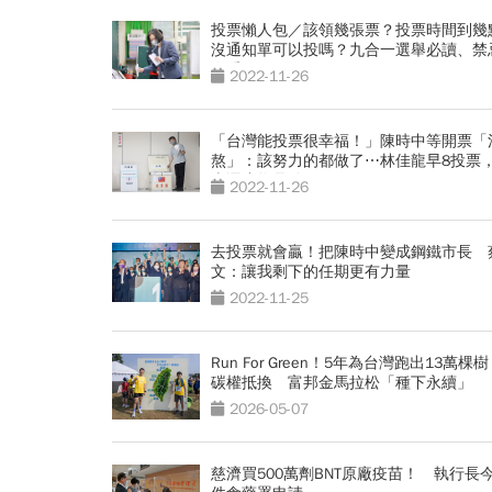
投票懶人包／該領幾張票？投票時間到幾
沒通知單可以投嗎？九合一選舉必讀、禁
次看
2022-11-26
「台灣能投票很幸福！」陳時中等開票「
熬」：該努力的都做了⋯林佳龍早8投票
幸運小物是她
2022-11-26
去投票就會贏！把陳時中變成鋼鐵市長 
文：讓我剩下的任期更有力量
2022-11-25
Run For Green！5年為台灣跑出13萬棵樹
碳權抵換 富邦金馬拉松「種下永續」
2026-05-07
慈濟買500萬劑BNT原廠疫苗！ 執行長