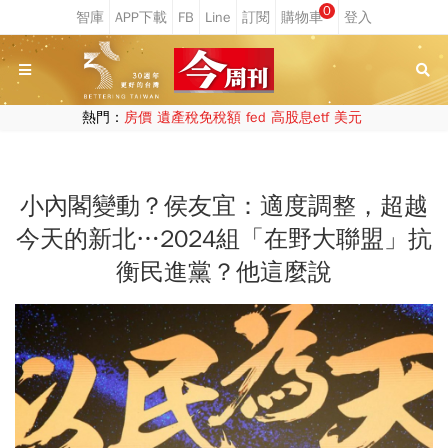
0
熱門：
房價
遺產稅免稅額
fed
高股息etf
美元
小內閣變動？侯友宜：適度調整，超越
今天的新北…2024組「在野大聯盟」抗
衡民進黨？他這麼說