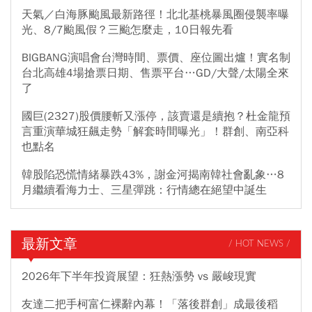
天氣／白海豚颱風最新路徑！北北基桃暴風圈侵襲率曝
光、8/7颱風假？三颱怎麼走，10日報先看
BIGBANG演唱會台灣時間、票價、座位圖出爐！實名制
台北高雄4場搶票日期、售票平台…GD/大聲/太陽全來
了
國巨(2327)股價腰斬又漲停，該賣還是續抱？杜金龍預
言重演華城狂飆走勢「解套時間曝光」！群創、南亞科
也點名
韓股陷恐慌情緒暴跌43%，謝金河揭南韓社會亂象…8
月繼續看海力士、三星彈跳：行情總在絕望中誕生
最新文章
/ HOT NEWS /
2026年下半年投資展望：狂熱漲勢 vs 嚴峻現實
友達二把手柯富仁裸辭內幕！「落後群創」成最後稻