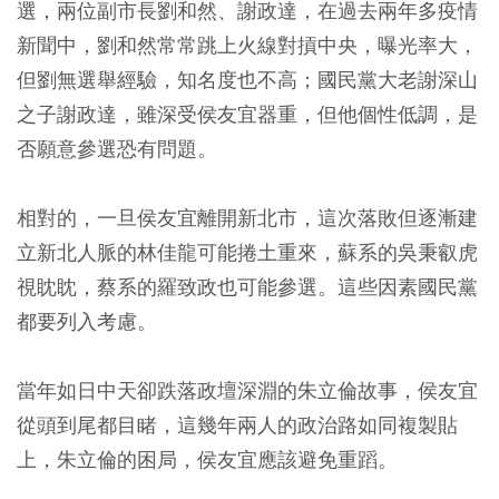
選，兩位副市長劉和然、謝政達，在過去兩年多疫情
新聞中，劉和然常常跳上火線對摃中央，曝光率大，
但劉無選舉經驗，知名度也不高；國民黨大老謝深山
之子謝政達，雖深受侯友宜器重，但他個性低調，是
否願意參選恐有問題。
相對的，一旦侯友宜離開新北市，這次落敗但逐漸建
立新北人脈的林佳龍可能捲土重來，蘇系的吳秉叡虎
視眈眈，蔡系的羅致政也可能參選。這些因素國民黨
都要列入考慮。
當年如日中天卻跌落政壇深淵的朱立倫故事，侯友宜
從頭到尾都目睹，這幾年兩人的政治路如同複製貼
上，朱立倫的困局，侯友宜應該避免重蹈。