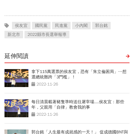
被攻擊
侯友宜
國民黨
民進黨
小內閣
郭台銘
新北市
2022縣市長選舉報導
延伸閱讀
拿下115萬選票的侯友宜，恐有「朱立倫困局」…想
選總統難跨「3門檻」！
2022-11-26
每日清晨載著豬隻準時送往屠宰場....侯友宜：那些
年，父親用「自律」教會我的事
2022-11-26
郭台銘「人生最有成就感的一天！」 促成德國BNT與