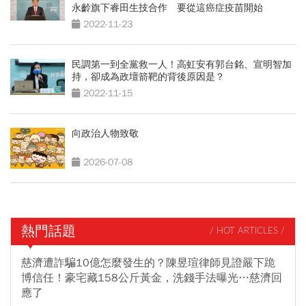
永齡旗下睿田生技合作 要從這癌症疫苗開始
2022-11-23
民調第一到全黨救一人！高虹安有郭台銘、宣明智加
持，卻成為政壇箭靶的背後原因是？
2022-11-15
向政治人物致敬
2026-07-08
熱門話題
/ HOT ARTICLES /
慈濟遭詐騙10億怎麼發生的？陳昱瑄律師見證嚴下跪
博信任！豪宅藏158公斤黃金，洗錢手法曝光…慈濟回
應了