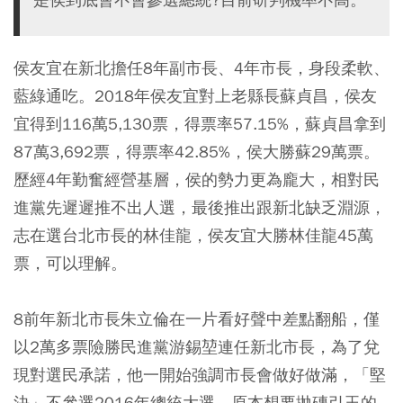
侯友宜在新北擔任8年副市長、4年市長，身段柔軟、
藍綠通吃。2018年侯友宜對上老縣長蘇貞昌，侯友
宜得到116萬5,130票，得票率57.15%，蘇貞昌拿到
87萬3,692票，得票率42.85%，侯大勝蘇29萬票。
歷經4年勤奮經營基層，侯的勢力更為龐大，相對民
進黨先遲遲推不出人選，最後推出跟新北缺乏淵源，
志在選台北市長的林佳龍，侯友宜大勝林佳龍45萬
票，可以理解。
8前年新北市長朱立倫在一片看好聲中差點翻船，僅
以2萬多票險勝民進黨游錫堃連任新北市長，為了兌
現對選民承諾，他一開始強調市長會做好做滿，「堅
決」不參選2016年總統大選，原本想要拋磚引玉的