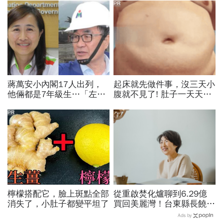
PR
蔣萬安小內閣17人出列，
起床就先做件事，沒三天小
他倆都是7年級生…「左右
腹就不見了! 肚子一天天變
手」名單傳拍板！李四川、
小！
林奕華點頭
PR
檸檬搭配它，臉上斑點全部
從重啟焚化爐聊到6.29億
消失了，小肚子都變平坦了
買回美麗灣！台東縣長饒慶
鈴：只要無愧於心，就不怕
Ads by