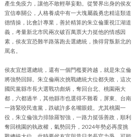
產生免疫力，讓他不敢輕舉妄動。從警界出身的侯友
宜信奉關公，人格養成中有一大塊屬義勇忠精這類道
德情操，比會計專業，善於精算的朱立倫重視江湖道
義，考量新北市民兩次破百萬票大力挺他的情感因
素，侯友宜恐難半路落跑去選總統，換得背叛新北的
罵名。
侯友宜想選總統，還有一個門檻要跨越，就是朱立倫
將強勢回歸。朱立倫兩次挑戰總統大位都失敗，這次
國民黨縣市長大選戰功彪炳，奪回台北、桃園兩大
都，六都過半，其他縣市也選得不難看，屏東、台南
一路緊咬民進黨，跌破許多名嘴眼鏡。尤其桃園一
役，朱立倫強力排除羅智強，一路力挺張善政，順利
奪回桃園的執政權，氣勢回升，2024年勢必再度挑
戰總統大位，此時要侯友宜與昔日老長官力爭，可能