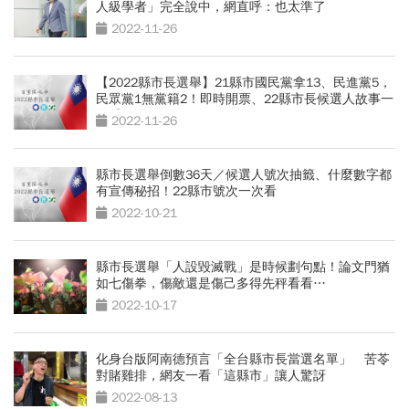
人級學者」完全說中，網直呼：也太準了
2022-11-26
【2022縣市長選舉】21縣市國民黨拿13、民進黨5，
民眾黨1無黨籍2！即時開票、22縣市長候選人故事一
次看
2022-11-26
縣市長選舉倒數36天／候選人號次抽籤、什麼數字都
有宣傳秘招！22縣市號次一次看
2022-10-21
縣市長選舉「人設毀滅戰」是時候劃句點！論文門猶
如七傷拳，傷敵還是傷己多得先秤看看…
2022-10-17
化身台版阿南德預言「全台縣市長當選名單」 苦苓
對賭雞排，網友一看「這縣市」讓人驚訝
2022-08-13