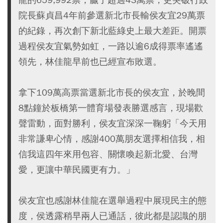
院長蘇貞昌4年前參選新北市長輸侯友宜29萬票
的紀錄，再次創下新北藍綠史上最大差距。開票
過程侯友宜氣勢如虹，一路以逾6成得票率遙遙
領先，林佳龍早前也已經宣布敗選。
拿下109萬高票當選新北市長的侯友宜，於晚間
8點鐘於板橋第一體育場發表勝選感言，現場歡
聲雷動，面對勝利，侯友宜深深一鞠躬「今天用
非常謙卑心情，感謝400萬朋友選擇相信我，相
信我這四年來用包容、關懷喚起新北愛、台灣
愛，更讓中華民國更有力。」
侯友宜也感謝林佳龍在選舉過程中展現民主的態
度，侯透露稍早兩人已通話，彼此都是認識的朋