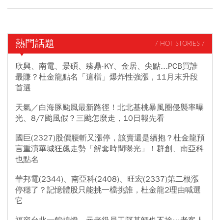
熱門話題
/ HOT STORIES /
欣興、南電、景碩、臻鼎-KY、金居、尖點...PCB買誰
最賺？杜金龍點名「這檔」爆炸性強漲，11月末升段
首選
天氣／白海豚颱風最新路徑！北北基桃暴風圈侵襲率曝
光、8/7颱風假？三颱怎麼走，10日報先看
國巨(2327)股價腰斬又漲停，該賣還是續抱？杜金龍預
言重演華城狂飆走勢「解套時間曝光」！群創、南亞科
也點名
華邦電(2344)、南亞科(2408)、旺宏(2337)第二根漲
停穩了？記憶體股只能挑一檔挑誰，杜金龍2理由喊選
它