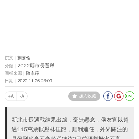
劉麥倫
2022縣市長選舉
陳永錚
2022-11-26 23:09
+A
-A
加入收藏
新北市長選戰結果出爐，毫無懸念，侯友宜以超
過115萬票輾壓林佳龍，順利連任，外界關注的
是侯到底會不會參選總統?目前研判機率不高。