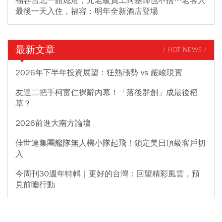
福容台北一館熄燈，元老級員工阿基師也不捨…老客人
最後一天入住，福容：明年全新酒店登場
最新文章
/ HOT NEWS /
2026年下半年投資展望：狂熱漲勢 vs 嚴峻現實
友達二把手柯富仁裸辭內幕！「落後群創」成最後稻
草？
2026前進大南方論壇
佳世達集團艦隊無人機小隊起飛！鎖定美日頂級客戶切
入
今周刊30週年特輯｜更好的台灣：回望精彩風雲，預
見前瞻行動