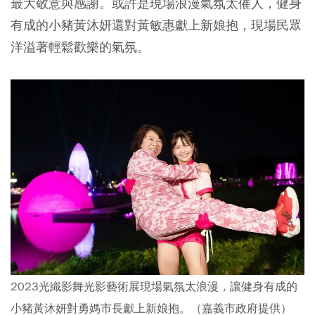
最大敬意與感謝。或許是現場浪漫氣氛太催人，健身
有成的小豬黃沐妍還對黃敏惠獻上新娘抱，現場民眾
洋溢著輕鬆歡樂的氣氛。
2023光織影舞光影藝術展現場氣氛太浪漫，讓健身有成的
小豬黃沐妍對勇媽市長獻上新娘抱。（嘉義市政府提供）