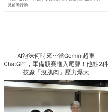
見前瞻行動
AI泡沫何時來…當Gemini超車
ChatGPT，軍備競賽進入尾聲！他點2科
技廠「沒肌肉」壓力爆大