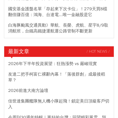
國安基金護盤名單「存起來下次卡位」！279天買8檔
翻倍賺百億：鴻海、台達電...唯一金融股是它
白海豚颱風交通異動》華航、長榮、虎航、星宇8/9取
消航班，台鐵高鐵捷運航運公路管制不斷更新
最新文章
/ HOT NEWS /
2026年下半年投資展望：狂熱漲勢 vs 嚴峻現實
友達二把手柯富仁裸辭內幕！「落後群創」成最後稻
草？
2026前進大南方論壇
佳世達集團艦隊無人機小隊起飛！鎖定美日頂級客戶切
入
今周刊30週年特輯｜更好的台灣：回望精彩風雲，預