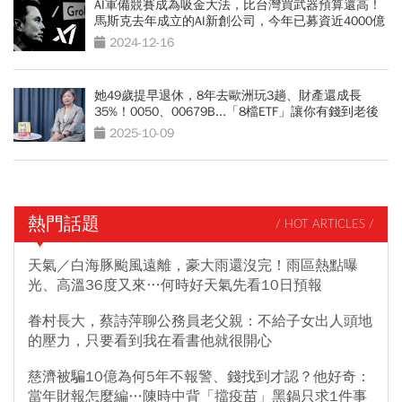
AI軍備競賽成為吸金大法，比台灣買武器預算還高！
馬斯克去年成立的AI新創公司，今年已募資近4000億
台幣
2024-12-16
她49歲提早退休，8年去歐洲玩3趟、財產還成長
35%！0050、00679B...「8檔ETF」讓你有錢到老後
2025-10-09
熱門話題
/ HOT ARTICLES /
天氣／白海豚颱風遠離，豪大雨還沒完！雨區熱點曝
光、高溫36度又來…何時好天氣先看10日預報
眷村長大，蔡詩萍聊公務員老父親：不給子女出人頭地
的壓力，只要看到我在看書他就很開心
慈濟被騙10億為何5年不報警、錢找到才認？他好奇：
當年財報怎麼編…陳時中背「擋疫苗」黑鍋只求1件事