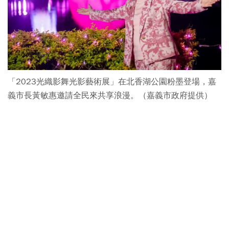
「2023光織影舞光影藝術展」在北香湖公園粉墨登場，嘉
義市長黃敏惠邀請全民來共享浪漫。（嘉義市政府提供）