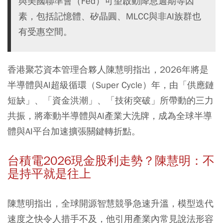
與美國聯準會（Fed）可望啟動降息週期等因
素，包括記憶體、矽晶圓、MLCC與非AI族群也
有受惠空間。
香港聚芯資本管理合夥人陳慧明指出，2026年將是
半導體與AI超級循環（Super Cycle）年，由「供應鏈
短缺」、「資金洪潮」、「技術突破」所帶動的三力
共振，將牽動半導體與AI產業大洗牌，成為全球半導
體與AI平台加速擴張關鍵轉折點。
台積電2026現金股利走勢？陳慧明：不
是持平就是往上
陳慧明指出，全球開源智慧競爭急速升溫，模型迭代
速度之快令人措手不及，他引用產業內常見說法形容