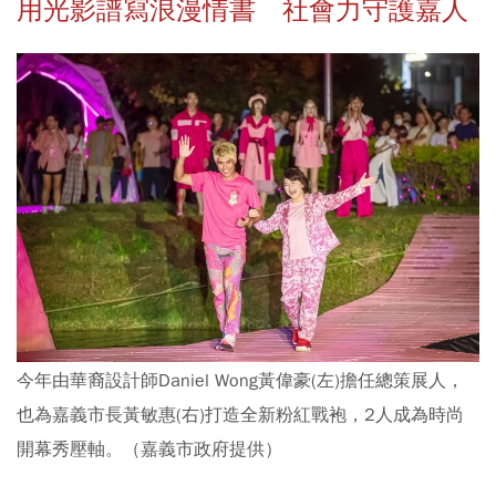
用光影譜寫浪漫情書 社會力守護嘉人
今年由華裔設計師Daniel Wong黃偉豪(左)擔任總策展人，
也為嘉義市長黃敏惠(右)打造全新粉紅戰袍，2人成為時尚
開幕秀壓軸。（嘉義市政府提供）