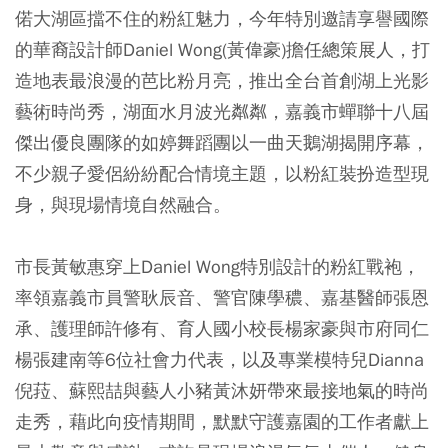
偌大湖區擋不住的粉紅魅力，今年特別邀請享譽國際
的華裔設計師Daniel Wong(黃偉豪)擔任總策展人，打
造地表最浪漫的芭比粉月亮，推出全台首創湖上光影
藝術時尚秀，湖面水月波光粼粼，嘉義市蟬聯十八屆
傑出優良團隊的如婷舞蹈團以一曲天鵝湖揭開序幕，
不少親子愛侶紛紛配合情境主題，以粉紅裝扮造型現
身，與現場情境自然融合。
市長黃敏惠穿上Daniel Wong特別設計的粉紅戰袍，
率領嘉義市員警耿辰音、警官陳學穠、嘉基醫師張恩
承、護理師許修有、育人國小校長楊家豪與市府同仁
楊張建南等6位社會力代表，以及專業模特兒Dianna
倪菈、蘇熙喆與藝人小豬黃沐妍帶來最接地氣的時尚
走秀，藉此向疫情期間，默默守護嘉園的工作者獻上