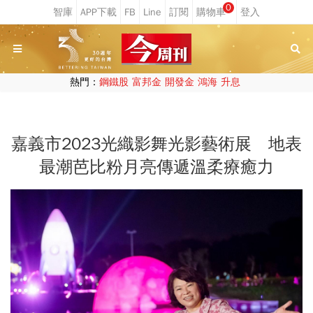
0
熱門：
鋼鐵股
富邦金
開發金
鴻海
升息
嘉義市2023光織影舞光影藝術展 地表
最潮芭比粉月亮傳遞溫柔療癒力