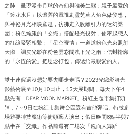
之肺，呈現漫步月球的奇幻與唯美生態；親子最愛的
「鏡花水月」以懷舊的電視劇靈芝草人角色做發想，
與神祕月光相映童趣，彷彿走入脫離引力的迷幻樂
園；粉色編繩的「交織」搭配燈光投射，使牽起戀人
的紅線緊緊相繫；「星空寄情」一道道粉色光束照射
天際，調皮光影在粉色雲彩間洩下光之雨；信封輪廓
的「永恆的愛」把思念打包，傳遞給最親愛的人。
雙十連假還沒想好要去哪走走嗎？2023光織影舞光
影藝術展至10月10日止，12天展期間，每天下午4
點先有「DEAR MOON MARKET」粉紅主題市集打頭
陣，7～9日在粉紅市集舞台區還有吉他彈唱、特技劇
場雜耍特技魔術等街頭藝人演出；假日晚間6點半與7
點半在「交織」作品前還有二場次「鏡面人舞蹈