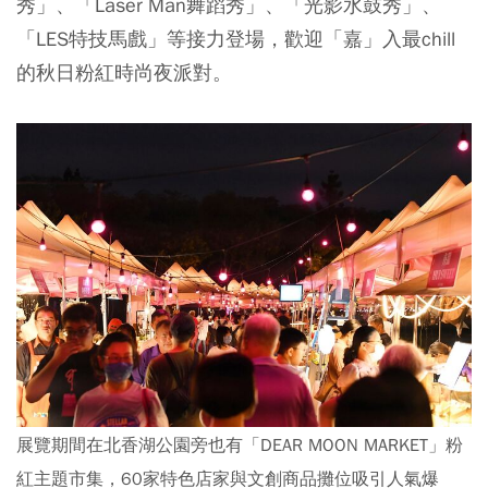
秀」、「Laser Man舞蹈秀」、「光影水鼓秀」、
「LES特技馬戲」等接力登場，歡迎「嘉」入最chill
的秋日粉紅時尚夜派對。
展覽期間在北香湖公園旁也有「DEAR MOON MARKET」粉
紅主題市集，60家特色店家與文創商品攤位吸引人氣爆