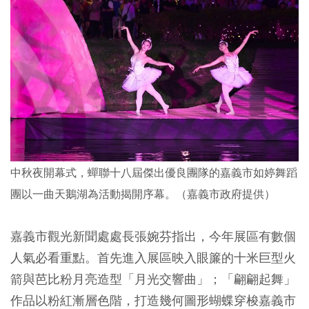
中秋夜開幕式，蟬聯十八屆傑出優良團隊的嘉義市如婷舞蹈
團以一曲天鵝湖為活動揭開序幕。（嘉義市政府提供）
嘉義市觀光新聞處處長張婉芬指出，今年展區有數個
人氣必看重點。首先進入展區映入眼簾的十米巨型火
箭與芭比粉月亮造型「月光交響曲」；「翩翩起舞」
作品以粉紅漸層色階，打造幾何圖形蝴蝶穿梭嘉義市