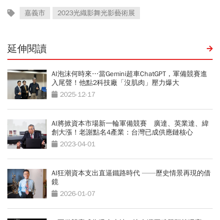
嘉義市
2023光織影舞光影藝術展
延伸閱讀
AI泡沫何時來…當Gemini超車ChatGPT，軍備競賽進
入尾聲！他點2科技廠「沒肌肉」壓力爆大
2025-12-17
AI將掀資本市場新一輪軍備競賽 廣達、英業達、緯
創大漲！老謝點名4產業：台灣已成供應鏈核心
2023-04-01
AI狂潮資本支出直逼鐵路時代 ——歷史情景再現的借
鏡
2026-01-07