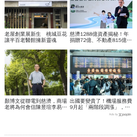
老屋創業展新生 桃城豆花
慈濟1288億資產揭秘！年
讓半百老醫館擁新靈魂
捐贈72億、不動產815億…
信徒錢去哪？慈濟還原BNT
採購經過，他拆解信件批越
描越黑
顏博文從聯電到慈濟，商場
出國要變貴了！機場服務費
老將為何會信陳昱瑄李易
9月起「兩階段調漲」，轉
儒、豪給10億？慈濟發
機旅客同步調整…漲多少？
Ads by
聲：將捍衛信眾捐款、蔡英
上路時間曝光
文也說話