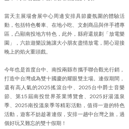
當天主展場會展中心周邊安排具節慶氛圍的體驗活
動，包括特色餐車、在地小吃、文創商品與伴手禮專
區，凸顯南投地方特色，此外，縣府還規劃「放電樂
園」，六款遊樂設施讓大小朋友盡情放電，開心迎接
晚上的焰火重頭戲。
今年也是首度台中、南投兩縣市攜手聯合觀光行銷，
打造中台灣成為雙十國慶的耀眼雙主場。連假期間，
還有高人氣的2025搖滾台中、2025台中爵士音樂
節、第15屆南投世界茶業博覽會、2025好湯溫泉
季、2025南投溫泉季等精彩活動，值得一遊的特色
活動，遊客不妨趁著連假，安排一趟中台灣之旅，過
個好玩又難忘的雙十假期！