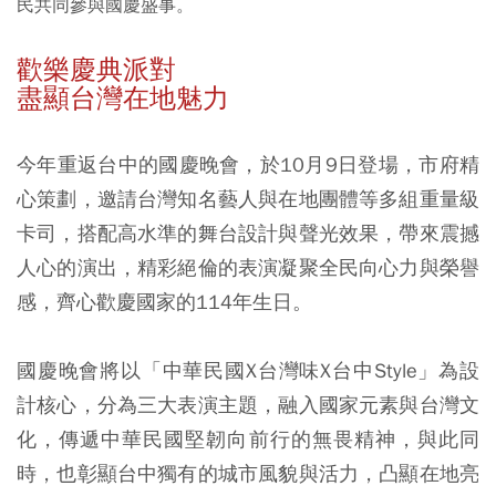
民共同參與國慶盛事。
歡樂慶典派對
盡顯台灣在地魅力
今年重返台中的國慶晚會，於10月9日登場，市府精
心策劃，邀請台灣知名藝人與在地團體等多組重量級
卡司，搭配高水準的舞台設計與聲光效果，帶來震撼
人心的演出，精彩絕倫的表演凝聚全民向心力與榮譽
感，齊心歡慶國家的114年生日。
國慶晚會將以「中華民國X台灣味X台中Style」為設
計核心，分為三大表演主題，融入國家元素與台灣文
化，傳遞中華民國堅韌向前行的無畏精神，與此同
時，也彰顯台中獨有的城市風貌與活力，凸顯在地亮