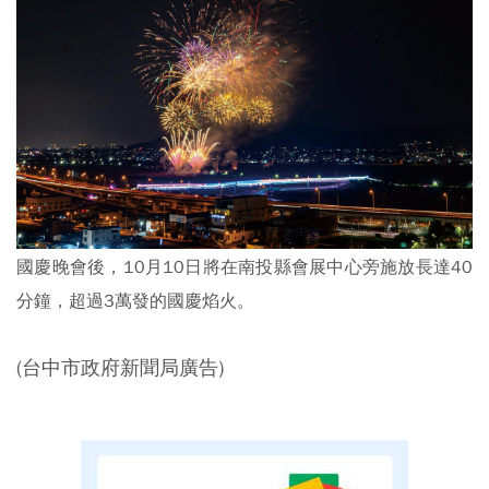
國慶晚會後，10月10日將在南投縣會展中心旁施放長達40
分鐘，超過3萬發的國慶焰火。
(台中市政府新聞局廣告)