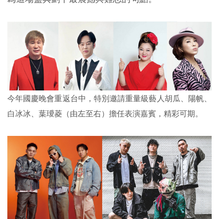
今年國慶晚會重返台中，特別邀請重量級藝人胡瓜、陽帆、
白冰冰、葉璦菱（由左至右）擔任表演嘉賓，精彩可期。