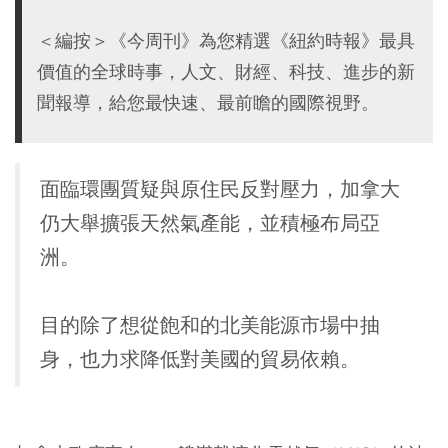
＜編按＞《今周刊》為您精選《紐約時報》最具
價值的全球時事，人文、財經、科技、進步的新
聞報導，給您最快速、最前瞻的國際視野。
面臨環團質疑與原住民反對壓力，加拿大
仍大舉擴張天然氣產能，並積極布局亞
洲。
目的除了想從飽和的北美能源市場中抽
身，也力求降低對美國的貿易依賴。