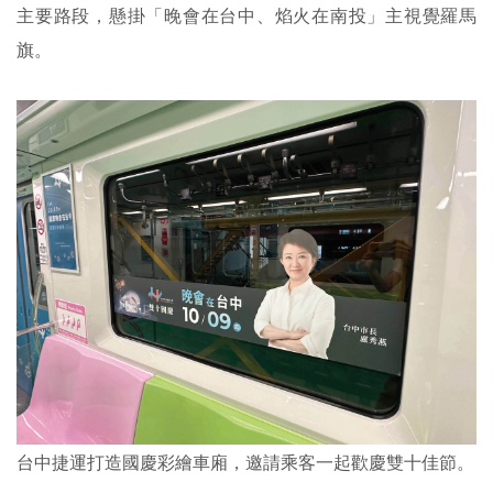
主要路段，懸掛「晚會在台中、焰火在南投」主視覺羅馬
旗。
台中捷運打造國慶彩繪車廂，邀請乘客一起歡慶雙十佳節。