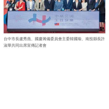
台中市長盧秀燕、國慶籌備委員會主委韓國瑜、南投縣長許
淑華共同出席宣傳記者會