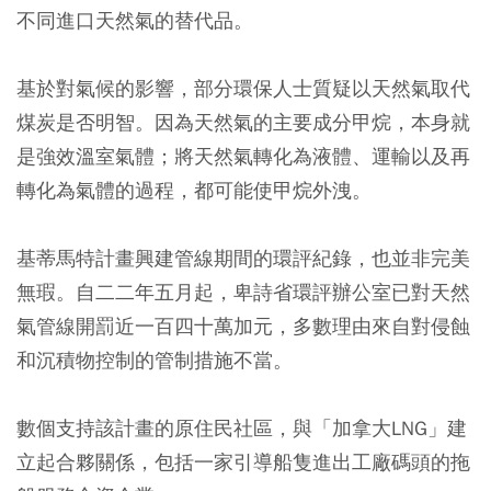
不同進口天然氣的替代品。
基於對氣候的影響，部分環保人士質疑以天然氣取代
煤炭是否明智。因為天然氣的主要成分甲烷，本身就
是強效溫室氣體；將天然氣轉化為液體、運輸以及再
轉化為氣體的過程，都可能使甲烷外洩。
基蒂馬特計畫興建管線期間的環評紀錄，也並非完美
無瑕。自二二年五月起，卑詩省環評辦公室已對天然
氣管線開罰近一百四十萬加元，多數理由來自對侵蝕
和沉積物控制的管制措施不當。
數個支持該計畫的原住民社區，與「加拿大LNG」建
立起合夥關係，包括一家引導船隻進出工廠碼頭的拖