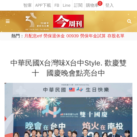
0
熱門：
月配息etf
勞保退休金
00939
勞保年金試算
存股名單
中華民國X台灣味X台中Style. 歡慶雙
十 國慶晚會點亮台中