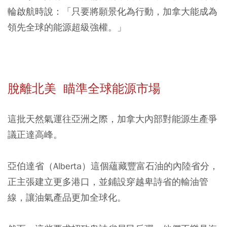
輪啟航時說：「只要將願景化為行動，加拿大能成為
領先全球的能源超級強權。」
脫離北美 瞄準全球能源市場
這批天然氣運往亞洲之際，加拿大內部對能源生產爭
議正達高峰。
亞伯達省（Alberta）這個蘊藏豐富石油的內陸省分，
正主張建立更多港口，並鋪設穿越卑詩省的輸油管
線，讓油氣產品更加全球化。