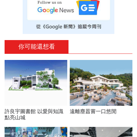
你可能還想看
許良宇圖書館 以愛與知識
遠離塵囂嘗一口悠閒
點亮山城