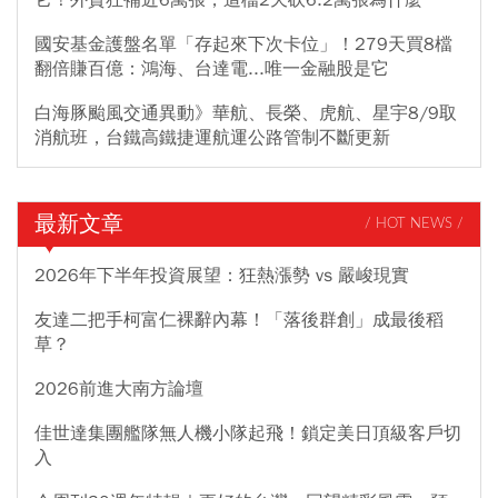
國安基金護盤名單「存起來下次卡位」！279天買8檔
翻倍賺百億：鴻海、台達電...唯一金融股是它
白海豚颱風交通異動》華航、長榮、虎航、星宇8/9取
消航班，台鐵高鐵捷運航運公路管制不斷更新
最新文章
/ HOT NEWS /
2026年下半年投資展望：狂熱漲勢 vs 嚴峻現實
友達二把手柯富仁裸辭內幕！「落後群創」成最後稻
草？
2026前進大南方論壇
佳世達集團艦隊無人機小隊起飛！鎖定美日頂級客戶切
入