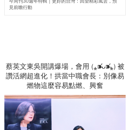
今周刊30週年特輯｜更好的台灣：回望精彩風雲，預
見前瞻行動
蔡英文東吳開講爆場，會用 (⁎⁍̴̛ᴗ⁍̴̛⁎) 被
讚活網超進化！拱當中職會長：別像易
燃物這麼容易點燃、興奮