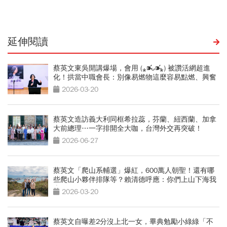
延伸閱讀
蔡英文東吳開講爆場，會用 (⁎⁍̴̛ᴗ⁍̴̛⁎) 被讚活網超進
化！拱當中職會長：別像易燃物這麼容易點燃、興奮
2026-03-20
蔡英文造訪義大利同框希拉蕊，芬蘭、紐西蘭、加拿
大前總理…一字排開全大咖，台灣外交再突破！
2026-06-27
蔡英文「爬山系輔選」爆紅，600萬人朝聖！還有哪
些爬山小夥伴排隊等？賴清德呼應：你們上山下海我
來
2026-03-20
蔡英文自曝差2分沒上北一女，畢典勉勵小綠綠「不