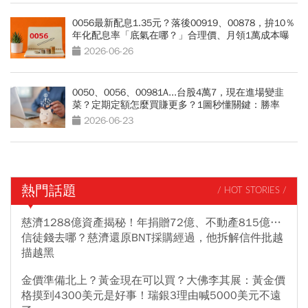
0056最新配息1.35元？落後00919、00878，拚10％
年化配息率「底氣在哪？」合理價、月領1萬成本曝
光
2026-06-26
0050、0056、00981A...台股4萬7，現在進場變韭
菜？定期定額怎麼買賺更多？1圖秒懂關鍵：勝率
90％
2026-06-23
熱門話題
/ HOT STORIES /
慈濟1288億資產揭秘！年捐贈72億、不動產815億…
信徒錢去哪？慈濟還原BNT採購經過，他拆解信件批越
描越黑
金價準備北上？黃金現在可以買？大佛李其展：黃金價
格摸到4300美元是好事！瑞銀3理由喊5000美元不遠