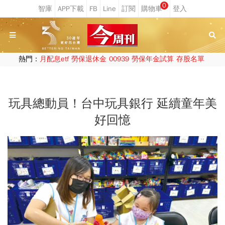
0
熱門：
月配息etf
勞保退休金
00939
勞保年金試算
存股名單
玩具總動員！台中玩具銀行 延續童年美
好回憶