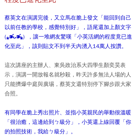
蔡英文在演講完後，又立馬在脆上發文「能回到自己
以前任教的學校，感覺特別好」，語尾還加上顏文字
(⁎⁍̴̛ᴗ⁍̴̛⁎) ，讓一堆網友驚嘆「小英活網的程度竟已進
化至此」，該則貼文不到半天內湧入14萬人按讚。
這次講座的主辦人、東吳政治系大四學生顏奕昊表
示，演講一開放報名就秒殺，昨天許多無法人場的人
只能擠爆中庭與廣埸，蔡英文還特別停下腳步跟大家
合照。
有同學在脆上秀出照片、並指小英親民的舉動很溫暖
「很治癒，這邊給到ㄅ級分」，小英還上線回覆「你
的拍照技術，我給ㄅ級分」。