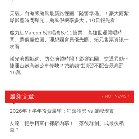
了
天氣／白海豚颱風最新路徑圖「陸警準備」！豪大雨紫
爆影響時間曝光，颱風假機率多大，10日報先看
魔力紅Maroon 5演唱會8/11搶票！高雄世運開唱時
間、票價座位圖、理想國會員優先購、拓元售票資訊一
次看
漢光演習斷網、防空演習時間！影響範圍、交通異動…
捷運台鐵高鐵公車停駛？城鎮韌性演習不配合最高罰
15萬
最新文章
/ HOT NEWS /
2026年下半年投資展望：狂熱漲勢 vs 嚴峻現實
友達二把手柯富仁裸辭內幕！「落後群創」成最後稻
草？