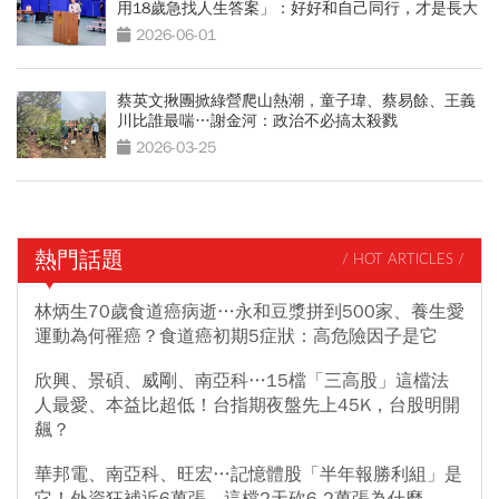
用18歲急找人生答案」：好好和自己同行，才是長大
的開始
2026-06-01
蔡英文揪團掀綠營爬山熱潮，童子瑋、蔡易餘、王義
川比誰最喘…謝金河：政治不必搞太殺戮
2026-03-25
熱門話題
/ HOT ARTICLES /
林炳生70歲食道癌病逝…永和豆漿拼到500家、養生愛
運動為何罹癌？食道癌初期5症狀：高危險因子是它
欣興、景碩、威剛、南亞科…15檔「三高股」這檔法
人最愛、本益比超低！台指期夜盤先上45K，台股明開
飆？
華邦電、南亞科、旺宏…記憶體股「半年報勝利組」是
它！外資狂補近6萬張，這檔2天砍6.2萬張為什麼