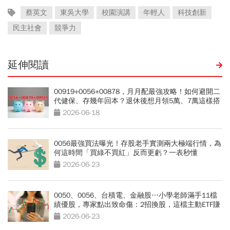
蔡英文
東吳大學
校園演講
年輕人
科技創新
民主社會
競爭力
延伸閱讀
00919+0056+00878，月月配最強攻略！如何避開二
代健保、存幾年回本？退休後想月領5萬、7萬這樣搭
2026-06-18
0056最強買法曝光！存股老手實測兩大極端行情，為
何這時間「買綠不買紅」反而更虧？一表秒懂
2026-06-23
0050、0056、台積電、金融股…小學老師滿手11檔
績優股，專家點出致命傷：2招換股，這檔主動ETF賺
暴漲240%噴發股
2026-06-23