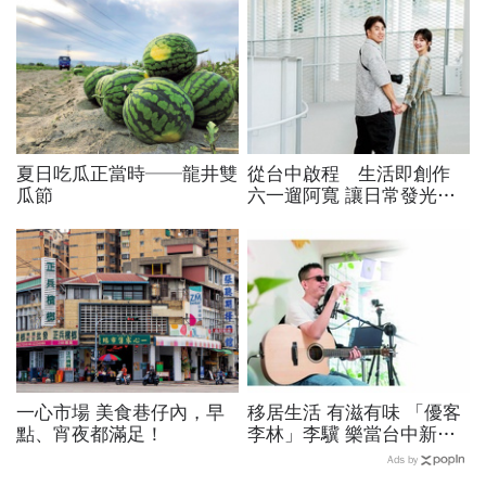
夏日吃瓜正當時──龍井雙
從台中啟程 生活即創作
瓜節
六一遛阿寬 讓日常發光的
美食之眼
一心市場 美食巷仔內，早
移居生活 有滋有味 「優客
點、宵夜都滿足！
李林」李驥 樂當台中新住
民
Ads by