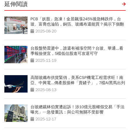
延伸閱讀
PCB「妖股」急凍！金居飆漲245%後急轉跌停，台
玻、富喬也淪陷，銅箔、玻纖布還能買？揭示下個翻
倍時機
2025-08-20
台股盤勢震盪中，誰還有補漲空間？台玻、華通...看
季報撿便宜，5檔低估股進可攻退可守
2025-11-19
高階玻纖布供貨緊俏，美系CSP機電工程需求旺！南
亞、中興電...傳產股接棒「賣鏟子」，7檔AI黑馬出列
2025-08-13
台玻總裁林伯實遭起訴！涉10億元股權假交易「手法
曝光」…急發重訊：與公司無關不受影響
2025-12-17