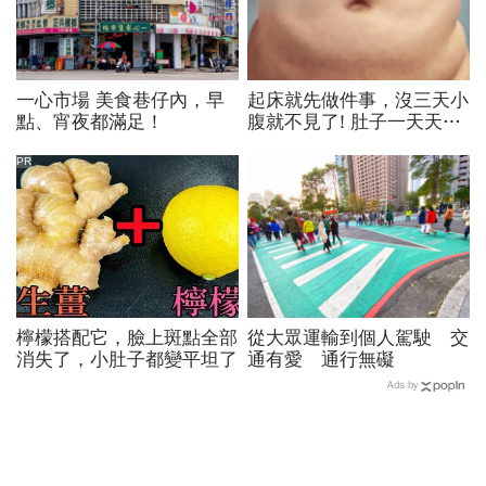
一心市場 美食巷仔內，早
起床就先做件事，沒三天小
點、宵夜都滿足！
腹就不見了! 肚子一天天變
小！
PR
檸檬搭配它，臉上斑點全部
從大眾運輸到個人駕駛 交
消失了，小肚子都變平坦了
通有愛 通行無礙
Ads by