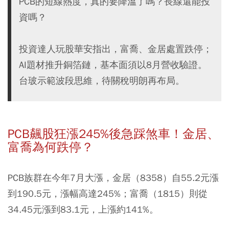
PCB的短線熱度，真的要降溫了嗎？長線還能投
資嗎？
投資達人玩股華安指出，富喬、金居處置跌停；
AI題材推升銅箔鏈，基本面須以8月營收驗證。
台玻示範波段思維，待關稅明朗再布局。
PCB飆股狂漲245%後急踩煞車！金居、
富喬為何跌停？
PCB族群在今年7月大漲，金居（8358）自55.2元漲
到190.5元，漲幅高達245%；富喬（1815）則從
34.45元漲到83.1元，上漲約141%。