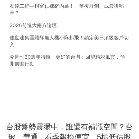
友達二把手柯富仁裸辭內幕！「落後群創」成最後稻
草？
2026前進大南方論壇
佳世達集團艦隊無人機小隊起飛！鎖定美日頂級客戶切
入
今周刊30週年特輯｜更好的台灣：回望精彩風雲，預
見前瞻行動
台股盤勢震盪中，誰還有補漲空間？台
玻、華通...看季報撿便宜，5檔低估股