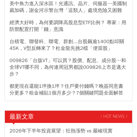
美中角力進入深水區！光通訊、晶片、伺服器…美國制
裁加碼，謝金河示警台灣「這類人」處境危險又困難
經濟大好時，為何要調降高股息型ETF比例？ 專家：用
防禦配置打開「錢」意識
台積電、聯發科、聯電、群創...台股飆逾1400點叩關
45K，V型反轉來了？杜金龍先挑2檔「便當股」
009826「台版VT」可以買？股價、配息、成分股…和
全球VT哪不同，為何連周冠男都說009826上市是邁大
步？
都更現在還能1坪換1坪？住戶要付錢嗎？晚簽同意書
分更多？租金補貼1個月多少？7個關鍵問題全面解答
最新文章
/ HOT NEWS /
2026年下半年投資展望：狂熱漲勢 vs 嚴峻現實