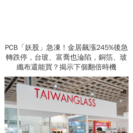
PCB「妖股」急凍！金居飆漲245%後急
轉跌停，台玻、富喬也淪陷，銅箔、玻
纖布還能買？揭示下個翻倍時機