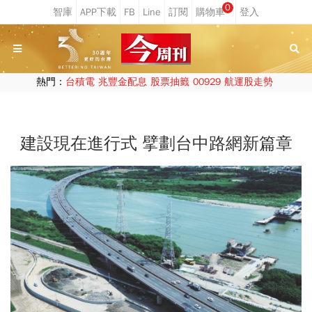
0
熱門：
台積電
兆豐金配息
股票抽籤
00929
航運股走勢
建設現在進行式 擘劃台中路網新篇章