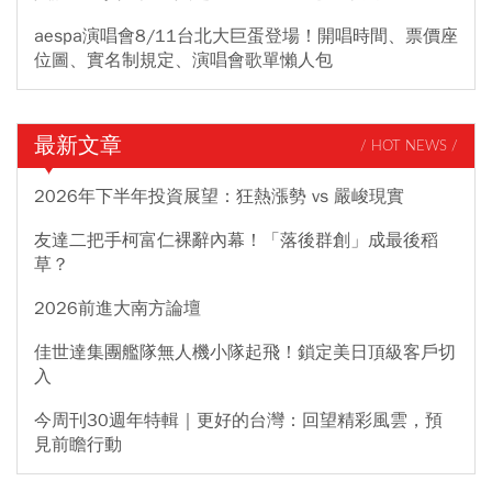
aespa演唱會8/11台北大巨蛋登場！開唱時間、票價座
位圖、實名制規定、演唱會歌單懶人包
最新文章
/ HOT NEWS /
2026年下半年投資展望：狂熱漲勢 vs 嚴峻現實
友達二把手柯富仁裸辭內幕！「落後群創」成最後稻
草？
2026前進大南方論壇
佳世達集團艦隊無人機小隊起飛！鎖定美日頂級客戶切
入
今周刊30週年特輯｜更好的台灣：回望精彩風雲，預
見前瞻行動