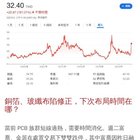
銅箔、玻纖布陷修正，下次布局時間在
哪？
當前 PCB 族群短線過熱，需要時間消化。週二富
喬、金居在處置交易下雙雙跌停，其中富喬因昨日融