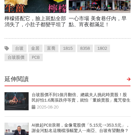
台玻
金居
富喬
1815
8358
1802
台玻股價
PCB
延伸閱讀
台玻股價不到1個月翻倍、總裁夫人挑此時賣股！股
民好怕1.6萬張跌停等賣，就怕「董娘賣股」魔咒發生
2025-08-20
AI掀起PCB浪潮，金像電股價「5.15元→353.5元」，
謝金河點名這幾檔漲幅驚人…南亞、台玻有望翻身？