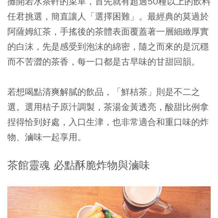
攤開若水茶軒的菜單，首先就有超過50種以上的飲料
任君挑選，簡直讓人「選擇困難」。最經典的莫過於
阿薩姆紅茶，手搖後的茶體表面覆蓋著一層細緻厚實
的白沫，先是感受到泡沫的綿密，隨之而來的是沉穩
而不苦澀的茶香，每一口都是古早味的甘甜回韻。
若想喝點清爽解膩的飲品，「鮮桔茶」則是不二之
選。選用桔子原汁調製，茶湯金黃透亮，酸甜比例拿
捏得恰到好處，入口生津，也非常適合和重口味的炸
物、滷味一起享用。
茶館靈魂 必點酥脆炸物與滷味