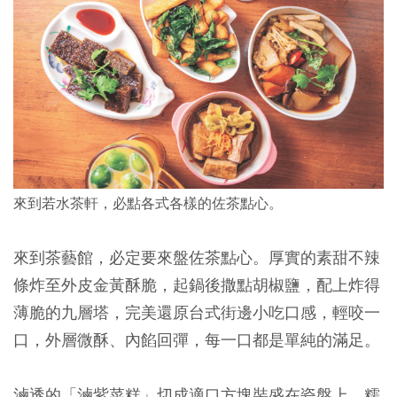
來到若水茶軒，必點各式各樣的佐茶點心。
來到茶藝館，必定要來盤佐茶點心。厚實的素甜不辣
條炸至外皮金黃酥脆，起鍋後撒點胡椒鹽，配上炸得
薄脆的九層塔，完美還原台式街邊小吃口感，輕咬一
口，外層微酥、內餡回彈，每一口都是單純的滿足。
滷透的「滷紫菜糕」切成適口方塊裝盛在瓷盤上，糯