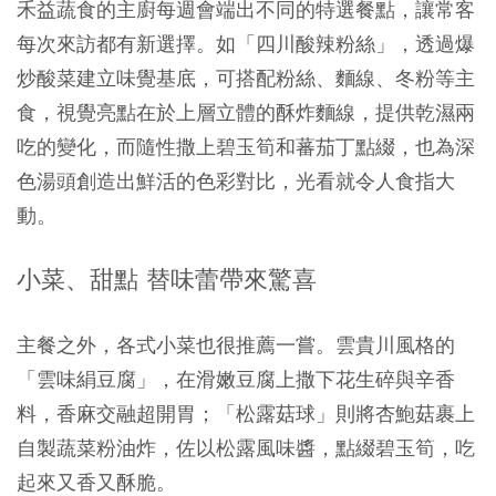
禾益蔬食的主廚每週會端出不同的特選餐點，讓常客
每次來訪都有新選擇。如「四川酸辣粉絲」，透過爆
炒酸菜建立味覺基底，可搭配粉絲、麵線、冬粉等主
食，視覺亮點在於上層立體的酥炸麵線，提供乾濕兩
吃的變化，而隨性撒上碧玉筍和蕃茄丁點綴，也為深
色湯頭創造出鮮活的色彩對比，光看就令人食指大
動。
小菜、甜點 替味蕾帶來驚喜
主餐之外，各式小菜也很推薦一嘗。雲貴川風格的
「雲味絹豆腐」，在滑嫩豆腐上撒下花生碎與辛香
料，香麻交融超開胃；「松露菇球」則將杏鮑菇裹上
自製蔬菜粉油炸，佐以松露風味醬，點綴碧玉筍，吃
起來又香又酥脆。