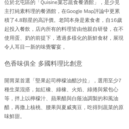
位於北屯區的「Quisine菓芯蔬食餐酒館」，是少見
主打純素料理的餐酒館，在Google Map評論中更累
積了4.8顆星的高評價。老闆本身是素食者，自16歲
起投入餐飲，店內所有的料理皆由他親自研發，在不
使用蛋、奶的前提下，透過多樣化的新鮮食材，展現
令人耳目一新的味覺饗宴 。
色香味俱全 多國料理比創意
開胃菜首選「堅果起司檸檬油醋沙拉」，選用至少7
種生菜混搭，如紅橡、綠橡、火焰、綠捲與紫包心
等，拌上以檸檬汁、蘋果醋與白蔭油調製的和風油
醋，再撒上核桃、腰果與夏威夷豆，吃得到蔬菜的原
味鮮甜。