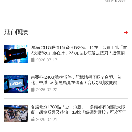
Ads by
延伸閱讀
鴻海(2317)股價1個多月跌30%，現在可以買？他「買
3次賠3次」捶心肝，23x元是抄底還是接刀？股價翻
身2關鍵
2026-07-17
南亞科(2408)強拉漲停，記憶體穩了嗎？台塑、台
化、中纖...AI新黑馬竟在傳產？台股Q3續攻關鍵
2026-07-22
台股暴漲1783點「史一漲點」，多頭卻有3個最大障
礙！想搶反彈又很怕：19檔「績優防禦股」可攻可守
2026-07-21