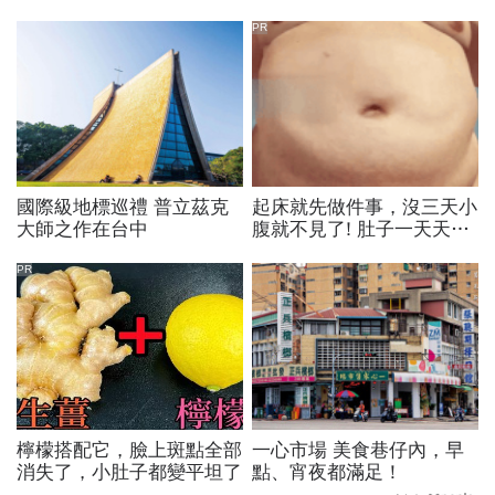
PR
國際級地標巡禮 普立茲克
起床就先做件事，沒三天小
大師之作在台中
腹就不見了! 肚子一天天變
小！
PR
檸檬搭配它，臉上斑點全部
一心市場 美食巷仔內，早
消失了，小肚子都變平坦了
點、宵夜都滿足！