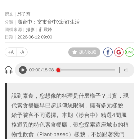
邱子齊
漾台中：富市台中X新好生活
攝影｜莊震烽
2026-06-12 09:00
+A
-A
加入收藏
00:00
/15:28
x1
說到素食，您想像的料理是什麼樣子？其實，現
代素食餐廳早已超越傳統限制，擁有多元樣貌，
給予饕客不同選擇。本期《漾台中》精選4間風
格迥異的特色素食餐廳，帶您探索這座城市的植
物性飲食（Plant-based）樣貌，不妨跟著我們