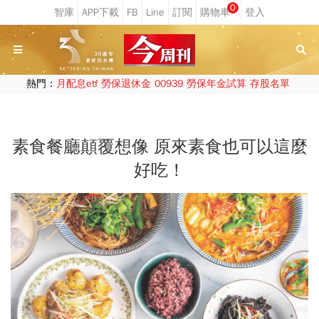
0
熱門：
月配息etf
勞保退休金
00939
勞保年金試算
存股名單
素食餐廳顛覆想像 原來素食也可以這麼
好吃！