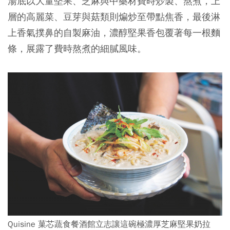
湯底以大量堅果、芝麻與中藥材費時炒製、熬煮，上
層的高麗菜、豆芽與菇類則煸炒至帶點焦香，最後淋
上香氣撲鼻的自製麻油，濃醇堅果香包覆著每一根麵
條，展露了費時熬煮的細膩風味。
Quisine 菓芯蔬食餐酒館立志讓這碗極濃厚芝麻堅果奶拉