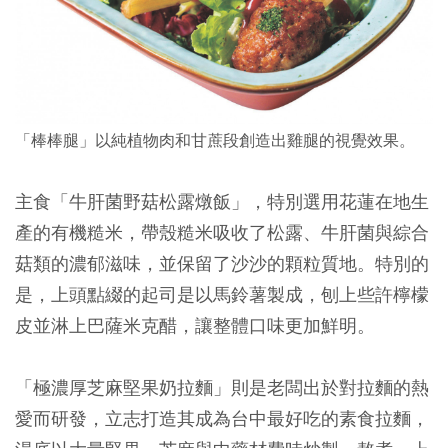
「棒棒腿」以純植物肉和甘蔗段創造出雞腿的視覺效果。
主食「牛肝菌野菇松露燉飯」，特別選用花蓮在地生
產的有機糙米，帶殼糙米吸收了松露、牛肝菌與綜合
菇類的濃郁滋味，並保留了沙沙的顆粒質地。特別的
是，上頭點綴的起司是以馬鈴薯製成，刨上些許檸檬
皮並淋上巴薩米克醋，讓整體口味更加鮮明。
「極濃厚芝麻堅果奶拉麵」則是老闆出於對拉麵的熱
愛而研發，立志打造其成為台中最好吃的素食拉麵，