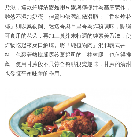
乃滋，這款招牌沾醬是用豆漿與檸檬汁為基底製作，
雖然不添加奶蛋，但質地依舊細緻滑順；「香料炸花
椰」則以奧勒岡、迷迭香與百里香為炸粉調味，點綴
可食用的花朵，再加上黃芥末特調的純素美乃滋，使
炸物吃起來爽口解膩。將「純植物肉」混和義式香
料，包裹著熱騰騰馬鈴薯起司的「棒棒腿」也值得推
薦，使用甘蔗段不只符合餐點視覺趣味，甘蔗的清甜
也發揮平衡味蕾的作用。