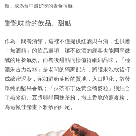
麵，成為台中最好吃的素食拉麵。
驚艷味蕾的飲品、甜點
作為一間餐酒館，這裡不僅提供紅酒與白酒，也供應
「無酒精」的飲品選項，讓不飲酒的顧客也能同享微
醺的用餐氣氛。而餐後甜點同樣值得細細品味，「極
濃朱古力蛋糕」是老闆的獨家配方，將腰果泡軟後打
成綿密泥狀，宛如鮮奶油般的質地，入口即化，散發
單純的堅果香氣；「抹茶布丁佐黃金蕎麥粒」則結合
了燕麥奶、豆漿與靜岡抹茶粉，撒上香脆的蕎麥粒，
為這頓佳餚畫下雅致的結尾。