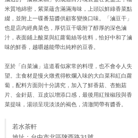
米質地綿密，紫菜蘊含滿滿海味，上頭以鮮綠香菜點
綴，並附上一碟番茄醬供顧客變換口味。「滷豆干」
也是店內經典菜色，厚切豆干吸附了醇厚的深色滷
汁，表面鋪上酸菜與紅蘿蔔絲等佐料，恰好中和了滷
味的鮮香，越嚼越能帶出純粹的豆香。
至於「白菜滷」這道看似家常的料理，也不會令人失
望。主食材是慢火燉煮得軟爛入味的大白菜和紅白蘿
蔔，配料方面則十分講究，加入了鮮香菇、杏鮑菇
片、金針菇、豆皮以增添口感，最後用紅辣椒段與香
菜提味，湯頭呈現淡淡的褐色，清澈間帶有醬香。
若水茶軒
地址：台中市北區陝西路31號