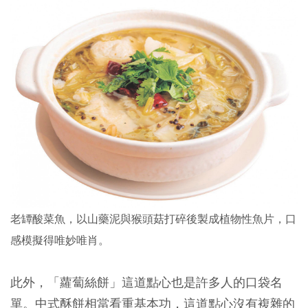
老罈酸菜魚，以山藥泥與猴頭菇打碎後製成植物性魚片，口
感模擬得唯妙唯肖。
此外，「蘿蔔絲餅」這道點心也是許多人的口袋名
單。中式酥餅相當看重基本功，這道點心沒有複雜的