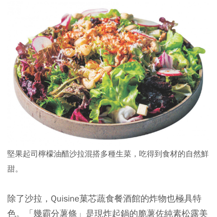
堅果起司檸檬油醋沙拉混搭多種生菜，吃得到食材的自然鮮
甜。
除了沙拉，Quisine菓芯蔬食餐酒館的炸物也極具特
色。「幾霸分薯條」是現炸起鍋的脆薯佐純素松露美