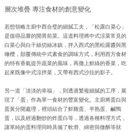
層次堆疊 專注食材的創意變化
若想領略主廚中西合璧的細膩工夫，「松露白菜心」
是值得品嘗的開胃前菜。這道料理將中式涼菜常見的
白菜心與白干絲切絲冰鎮，拌入西式的黑松露醬與黑
橄欖，顛覆傳統中式素食的調味方式，利用西方食材
的特有香氣提升蔬菜的風味，再撒上鮮綠的香菜，吃
起來既像中式涼拌菜，又帶有西式沙拉的影子。
另一道「淡淡的幸福」，則透過繁複細膩的工序，展
現了「蛋」作為單一食材的豐富變化。主廚將蛋白與
蛋黃分開處理，裡頭結合了鮮雞蛋、半熟蛋、鹹鴨
蛋，以及經過翻炒的炸蛋白等，透過各種料理方式，
讓單純的蛋料理同時具備了軟滑、綿密與微酥等狀