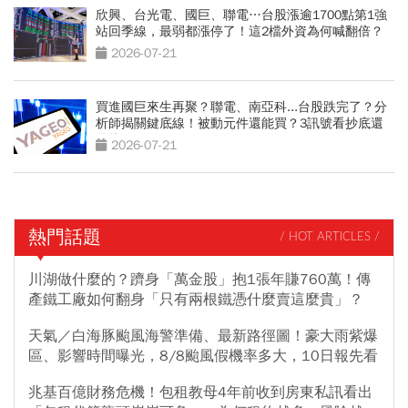
欣興、台光電、國巨、聯電…台股漲逾1700點第1強
站回季線，最弱都漲停了！這2檔外資為何喊翻倍？
2026-07-21
買進國巨來生再聚？聯電、南亞科...台股跌完了？分
析師揭關鍵底線！被動元件還能買？3訊號看抄底還
是接刀
2026-07-21
熱門話題
/ HOT ARTICLES /
川湖做什麼的？躋身「萬金股」抱1張年賺760萬！傳
產鐵工廠如何翻身「只有兩根鐵憑什麼賣這麼貴」？
天氣／白海豚颱風海警準備、最新路徑圖！豪大雨紫爆
區、影響時間曝光，8/8颱風假機率多大，10日報先看
兆基百億財務危機！包租教母4年前收到房東私訊看出