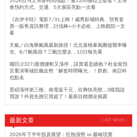
2026台灣文博會時間地點！逾1200攤位怎麼逛？文博
會預約方式、交通、5大展區亮點一次看
《吉伊卡哇》電影7/31上映！威秀影城特典、預售套
票…販售資訊整理，討伐棒+小卡必收、上映戲院一文
看
天氣／白海豚颱風最新路徑！北北基桃暴風圈侵襲率曝
光、8/7颱風假？三颱怎麼走，10日報先看
國巨(2327)股價腰斬又漲停，該賣還是續抱？杜金龍預
言重演華城狂飆走勢「解套時間曝光」！群創、南亞科
也點名
景碩漲停第三根、南電返千元，欣興快亮燈...3檔我該
買誰？外資先挑它買超了！最新目標價全揭露
最新文章
/ HOT NEWS /
2026年下半年投資展望：狂熱漲勢 vs 嚴峻現實