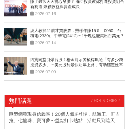
賺了錢卻天天提心吊膽？ 瀚亞投資教你打造投資組合
新賽道 兼顧收益與資產成長
2026-07-16
淡大教授41歲才買股票，照樣年賺15％！0050、台
積電(2330)、中華電(2412)…1千塊也能滾出百萬元？
懶人投資4組合
2026-07-14
四貸同堂引爆台股？楊金龍示警槓桿風險「有多少錢
投資多少」…美元股利最快明年上路，有助穩定匯率
2026-07-09
熱門話題
/ HOT STORIES /
巨型鋼彈現身信義區！20個人氣IP登場，航海王、哥吉
拉、七龍珠、寶可夢…盤點打卡熱點，活動只到這天