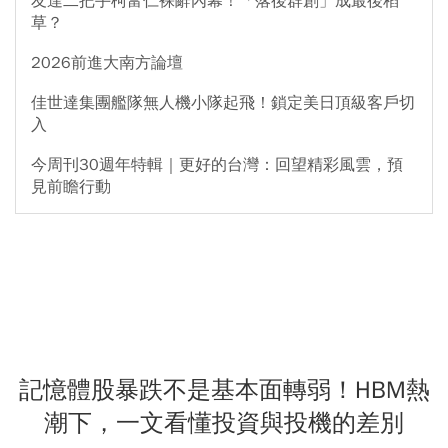
友達二把手柯富仁裸辭內幕！「落後群創」成最後稻
草？
2026前進大南方論壇
佳世達集團艦隊無人機小隊起飛！鎖定美日頂級客戶切
入
今周刊30週年特輯｜更好的台灣：回望精彩風雲，預
見前瞻行動
記憶體股暴跌不是基本面轉弱！HBM熱
潮下，一文看懂投資與投機的差別