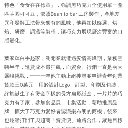
特色「食食在在標章」，強調黑巧克力全使用單一產
區莊園可可豆，依照Bean to bar 工序製作，產地差
異和發酵工法帶來獨有的風味，他再加以篩選、烘
焙、研磨、調溫等製程，讓巧克力展現層次豐富的口
感變化。
葉家輝白手起家，剛開業就遭遇疫情高峰期，業務空
轉半年，進貨成本還狂飆，而資金、行銷一直是兩大
嚴峻挑戰，一一一年他主動上網搜尋並申辦青年創業
貸款三O萬元，用於設計Logo、訂製、印刷及包裝，
終於誕生了有燙金字樣的長方扁形紙盒，一片片的巧
克力有了家，參加食品展、市集活動，藉助推廣品
牌，擴大了巧克力愛好者認識樂布朗的商機，後來，
也逐漸打開了與超商「賣貨便」通路合作，聚焦目標