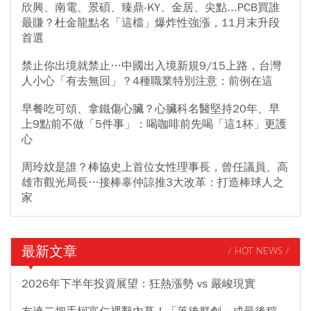
欣興、南電、景碩、臻鼎-KY、金居、尖點...PCB買誰
最賺？杜金龍點名「這檔」爆炸性強漲，11月末升段
首選
禁止你出境就禁止…中國出入境新規9/15上路，台灣
人小心「有去無回」？4種職業特別注意：前例在這
早餐吃可頌、拿鐵傷心臟？心臟科名醫堅持20年、早
上9點前不做「5件事」：喝咖啡前先喝「這1杯」更護
心
周玲妏是誰？棒協史上首位女性理事長，曾任議員、高
雄市觀光局長…接棒辜仲諒推3大改革：打造棒球人之
家
最新文章
/ HOT NEWS /
2026年下半年投資展望：狂熱漲勢 vs 嚴峻現實