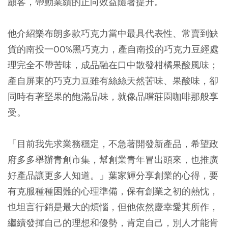
顧客，帶動業績的正向效益隨著提升。
他介紹樂布朗多款巧克力當中最具代表性、常賣到缺
貨的南投一OO%黑巧克力，產自南投的巧克力豆經處
理完全不帶苦味，成品融在口中散發柑橘果酸風味；
產自屏東的巧克力豆雖有絲絲天然苦味、果酸味，卻
同時有著堅果的飽滿品味，就像品嚐莊園咖啡那般享
受。
「目前我先求業務穩定，不急著開發新產品，希望政
府多多舉辦青創市集，幫創業青年冒出頭來，也推廣
好產品讓更多人知道。」葉家輝分享創業的心得，要
有克服種種困難的心理準備，保有創業之初的熱忱，
也坦言行銷是最大的煩惱，但他依然慶幸愛其所作，
繼續發揮自己的理想和優勢，肯定自己，別人才能肯