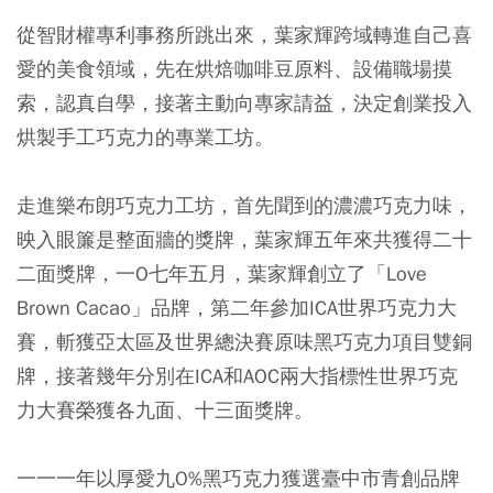
從智財權專利事務所跳出來，葉家輝跨域轉進自己喜
愛的美食領域，先在烘焙咖啡豆原料、設備職場摸
索，認真自學，接著主動向專家請益，決定創業投入
烘製手工巧克力的專業工坊。
走進樂布朗巧克力工坊，首先聞到的濃濃巧克力味，
映入眼簾是整面牆的獎牌，葉家輝五年來共獲得二十
二面獎牌，一O七年五月，葉家輝創立了「Love
Brown Cacao」品牌，第二年參加ICA世界巧克力大
賽，斬獲亞太區及世界總決賽原味黑巧克力項目雙銅
牌，接著幾年分別在ICA和AOC兩大指標性世界巧克
力大賽榮獲各九面、十三面獎牌。
一一一年以厚愛九O%黑巧克力獲選臺中市青創品牌