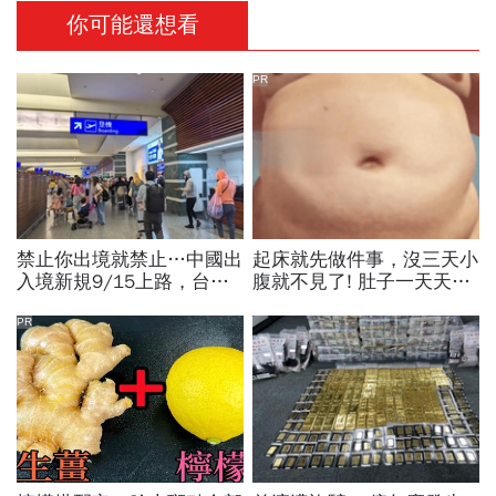
你可能還想看
PR
禁止你出境就禁止…中國出
起床就先做件事，沒三天小
入境新規9/15上路，台灣
腹就不見了! 肚子一天天變
人小心「有去無回」？4種
小！
職業特別注意：前例在這
PR