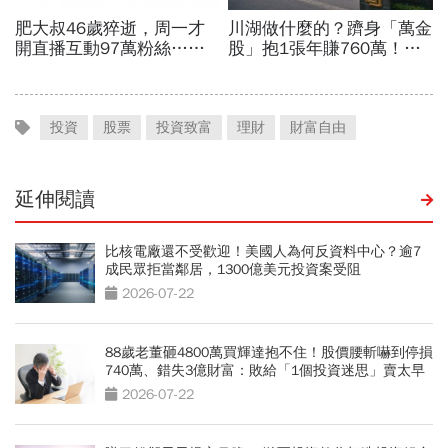
投資
股票
投資致富
理財
財富自由
延伸閱讀
比核電廠還不受歡迎！美國人為何反資料中心？逾7
成民眾拒當鄰居，1300億美元投資案受阻
2026-07-22
88歲老董砸4800萬買輝達抱不住！股價腰斬嚇到停損
740萬、錯失3億財富：敗給「1個投資迷思」賣太早
2026-07-22