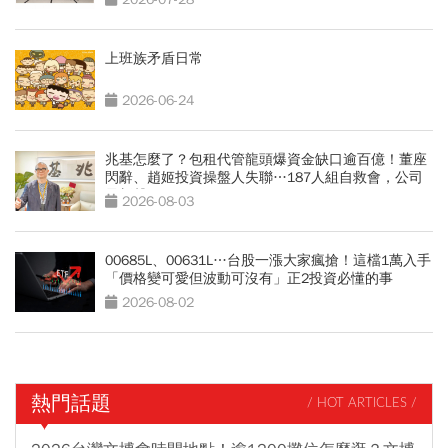
上班族矛盾日常
2026-06-24
兆基怎麼了？包租代管龍頭爆資金缺口逾百億！董座
閃辭、趙姬投資操盤人失聯…187人組自救會，公司
最新聲明
2026-08-03
00685L、00631L…台股一漲大家瘋搶！這檔1萬入手
「價格變可愛但波動可沒有」正2投資必懂的事
2026-08-02
熱門話題
/ HOT ARTICLES /