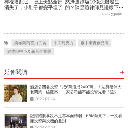
檸檬搭配它，臉上斑點全部
慈濟遭詐騙10億怎麼發生
消失了，小肚子都變平坦了
的？陳昱瑄律師見證嚴下跪
博信任！豪宅藏158公斤黃
Ads by
金，洗錢手法曝光…慈濟回
應了
樂布朗巧克力工坊
手工巧克力
臺中市青創品牌
經濟部中小及新創企業署
延伸閱讀
酒店公關靠投資「把6萬滾成2400萬」！貼身陪伴大
老闆第一線觀察：一家公司能不能投資先看「這2
點」
2026-07-24
記憶體股暴跌不是基本面轉弱！HBM熱潮下，一文看
懂投資與投機的差別
2026-07-28