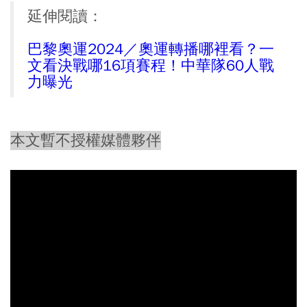
延伸閱讀：
巴黎奧運2024／奧運轉播哪裡看？一
文看決戰哪16項賽程！中華隊60人戰
力曝光
本文暫不授權媒體夥伴