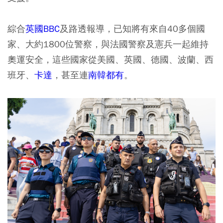
綜合
英國BBC
及路透報導，已知將有來自40多個國
家、大約1800位警察，與法國警察及憲兵一起維持
奧運安全，這些國家從美國、英國、德國、波蘭、西
班牙、
卡達
，甚至連
南韓都有
。