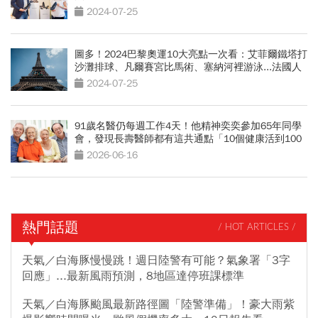
轉型大計
2024-07-25
圖多！2024巴黎奧運10大亮點一次看：艾菲爾鐵塔打
沙灘排球、凡爾賽宮比馬術、塞納河裡游泳...法國人
太狂了
2024-07-25
91歲名醫仍每週工作4天！他精神奕奕參加65年同學
會，發現長壽醫師都有這共通點「10個健康活到100
歲秘訣」
2026-06-16
熱門話題
/ HOT ARTICLES /
天氣／白海豚慢慢跳！週日陸警有可能？氣象署「3字
回應」...最新風雨預測，8地區達停班課標準
天氣／白海豚颱風最新路徑圖「陸警準備」！豪大雨紫