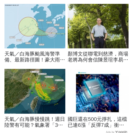
天氣／白海豚颱風海警準
顏博文從聯電到慈濟，商場
備、最新路徑圖！豪大雨紫
老將為何會信陳昱瑄李易
爆區、影響時間曝光，8/8
儒、豪給10億？慈濟發
颱風假機率多大，10日報
聲：將捍衛信眾捐款、蔡英
先看
文也說話
天氣／白海豚慢慢跳！週日
國巨還在500元掙扎，這檔
陸警有可能？氣象署「3字
已連6漲「反彈7成」衝千
回應」...最新風雨預測，6
金股，法人喊到1430元，
Ads by