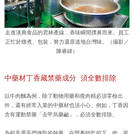
走進漢典食品的雲林產線，香味瞬間撲鼻而來。員工
正忙於燉煮、包裝，努力還原道地台灣味。（攝影／
陳睿緯）
中藥材丁香藏禁藥成分 須全數排除
以牛肉麵為例，除了動物用藥和瘦肉精必須零檢出
外，還有經常入菜的中藥材也須小心。例如，丁香因
含有運動禁藥「去甲烏藥鹼」，必須全數排除。
為顧及選手們攝取的熱量，在營養師監控下，肉、菜