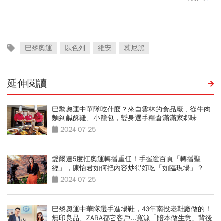
縣市達停班課標準
還有5成空間
巴黎奧運
以色列
維安
慕尼黑
延伸閱讀
巴黎奧運中華隊吃什麼？來自雲林的食品廠，從牛肉
麵到鹹酥雞、小籠包，變身選手糧倉滿滿家鄉味
2024-07-25
愛爾達5度扛奧運轉播重任！手握逾百頁「轉播聖
經」，陳怡君如何把內容炒得好吃「如臨現場」？
2024-07-25
巴黎奧運中華隊選手進場鞋，43年南投老鞋廠做的！
無印良品、ZARA都它客戶...寬源「賠本做生意」背後