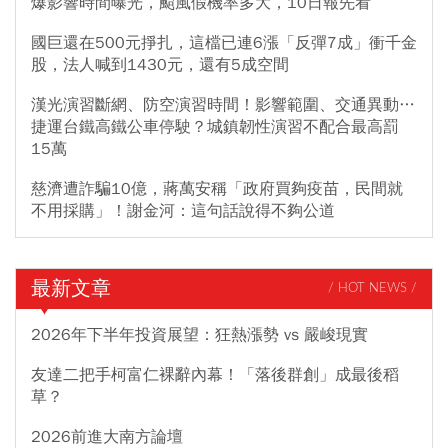
爆影響時間曝光，颱風假機率多大，10日報先看
國巨還在500元掙扎，這檔已連6漲「反彈7成」衝千金
股，法人喊到1430元，還有5成空間
漢光演習斷網、防空演習時間！影響範圍、交通異動…
捷運台鐵高鐵公車停駛？城鎮韌性演習不配合最高罰
15萬
慈濟遭詐騙10億，蔣萬安稱「政府買夠疫苗，民間就
不用採購」！謝金河：這句話說得不夠公道
最新文章
/ HOT NEWS /
2026年下半年投資展望：狂熱漲勢 vs 嚴峻現實
友達二把手柯富仁裸辭內幕！「落後群創」成最後稻
草？
2026前進大南方論壇