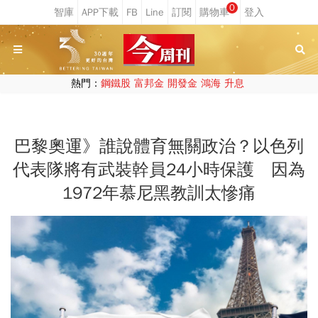
0
熱門：
鋼鐵股
富邦金
開發金
鴻海
升息
巴黎奧運》誰說體育無關政治？以色列
代表隊將有武裝幹員24小時保護 因為
1972年慕尼黑教訓太慘痛