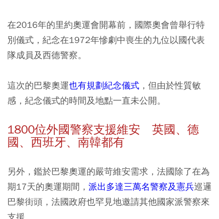
在2016年的里約奧運會開幕前，國際奧會曾舉行特
別儀式，紀念在1972年慘劇中喪生的九位以國代表
隊成員及西德警察。
這次的巴黎奧運
也有規劃紀念儀式
，但由於性質敏
感，紀念儀式的時間及地點一直未公開。
1800位外國警察支援維安 英國、德
國、西班牙、南韓都有
另外，鑑於巴黎奧運的嚴苛維安需求，法國除了在為
期17天的奧運期間，
派出多達三萬名警察及憲兵
巡邏
巴黎街頭，法國政府也罕見地邀請其他國家派警察來
支援。