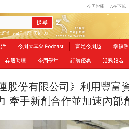
搜尋
怎麼算
esg是什麼
天氣
AI
生活
今周大耳朵 Podcast
富足今周起
幸福熟
存股助理
今周學堂
訂購優惠
活動報名
運股份有限公司》利用豐富
力 牽手新創合作並加速內部