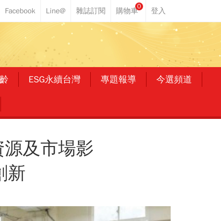
0
齡
ESG永續台灣
專題報導
今選頻道
資源及市場影
創新