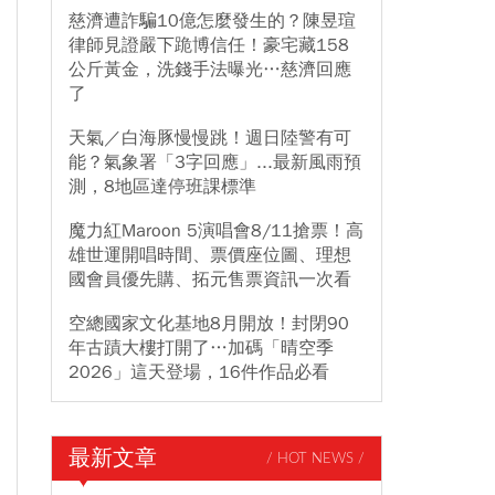
慈濟遭詐騙10億怎麼發生的？陳昱瑄
律師見證嚴下跪博信任！豪宅藏158
公斤黃金，洗錢手法曝光…慈濟回應
了
天氣／白海豚慢慢跳！週日陸警有可
能？氣象署「3字回應」...最新風雨預
測，8地區達停班課標準
魔力紅Maroon 5演唱會8/11搶票！高
雄世運開唱時間、票價座位圖、理想
國會員優先購、拓元售票資訊一次看
空總國家文化基地8月開放！封閉90
年古蹟大樓打開了…加碼「晴空季
2026」這天登場，16件作品必看
最新文章
/ HOT NEWS /