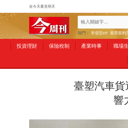
在今天看見明天
熱門：
市值型etf
股票股利
投資理財
保險稅制
產業時事
職場
臺塑汽車貨
響