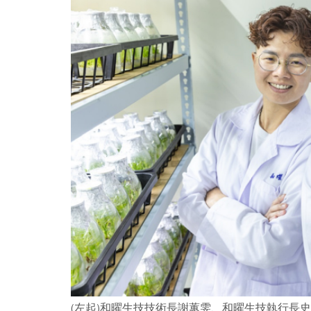
(左起)和曜生技技術長謝蕙雯、和曜生技執行長