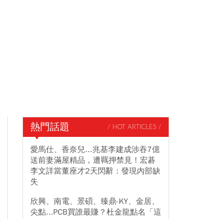
熱門話題
/ HOT ARTICLES /
愛馬仕、香奈兒...兆基李建成涉吞7億
送前妻滿屋精品，遭羈押禁見！宏碁
李文詳當董座才2天閃辭：發現內部缺
失
欣興、南電、景碩、臻鼎-KY、金居、
尖點...PCB買誰最賺？杜金龍點名「這