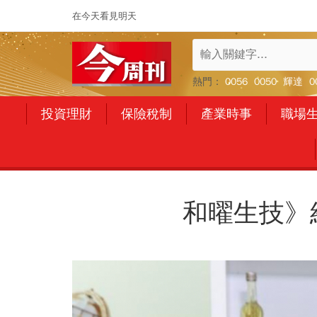
在今天看見明天
熱門：
0056
0050
輝達
0
投資理財
保險稅制
產業時事
職場
和曜生技》