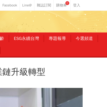
0
齡
ESG永續台灣
專題報導
今選頻道
業鏈升級轉型