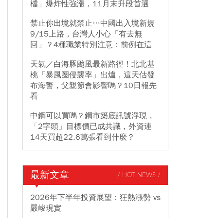
檔」爆炸性強漲，11月末升段首選
禁止你出境就禁止…中國出入境新規
9/15上路，台灣人小心「有去無
回」？4種職業特別注意：前例在這
天氣／白海豚颱風最新路徑！北北基
桃「暴風圈侵襲率」出爐，這天估發
布海警，父親節會影響嗎？10日報先
看
中鋼可以買嗎？鋼市築底訊號浮現，
「2字頭」目標價已成共識，外資連
14天買超22.6萬張看到什麼？
最新文章
/ HOT NEWS /
2026年下半年投資展望：狂熱漲勢 vs
嚴峻現實