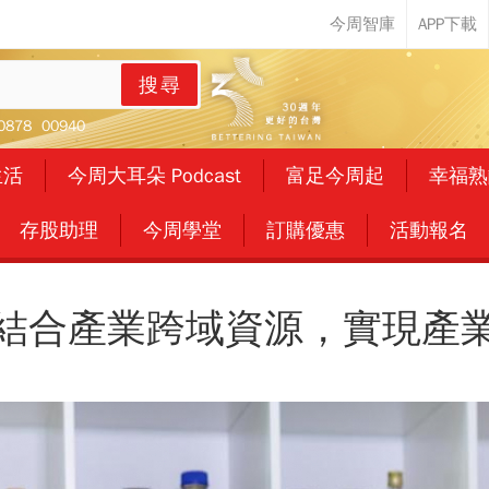
搜尋
0878
00940
生活
今周大耳朵 Podcast
富足今周起
幸福熟
存股助理
今周學堂
訂購優惠
活動報名
結合產業跨域資源，實現產