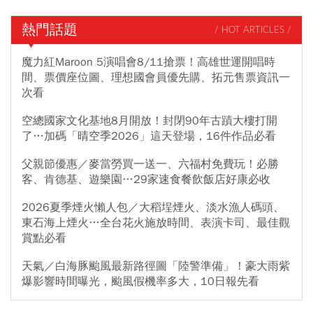
熱門話題
/ HOT ARTICLES /
魔力紅Maroon 5演唱會8/11搶票！高雄世運開唱時
間、票價座位圖、理想國會員優先購、拓元售票資訊一
次看
空總國家文化基地8月開放！封閉90年古蹟大樓打開
了…加碼「晴空季2026」這天登場，16件作品必看
父親節優惠／麥當勞買一送一、六福村免費玩！必勝
客、肯德基、遊樂園…29家速食餐飲飯店好康必收
2026夏季煙火懶人包／大稻埕煙火、淡水漁人碼頭、
東石海上煙火…全台花火施放時間、表演卡司、最佳觀
賞點必看
天氣／白海豚颱風最新路徑圖「陸警準備」！豪大雨紫
爆影響時間曝光，颱風假機率多大，10日報先看