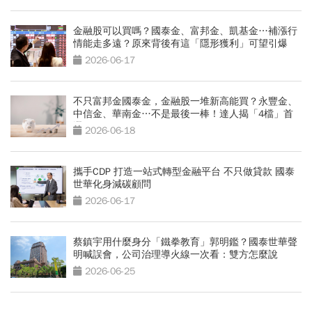
金融股可以買嗎？國泰金、富邦金、凱基金…補漲行
情能走多遠？原來背後有這「隱形獲利」可望引爆
2026-06-17
不只富邦金國泰金，金融股一堆新高能買？永豐金、
中信金、華南金…不是最後一棒！達人揭「4檔」首
選
2026-06-18
攜手CDP 打造一站式轉型金融平台 不只做貸款 國泰
世華化身減碳顧問
2026-06-17
蔡鎮宇用什麼身分「鐵拳教育」郭明鑑？國泰世華聲
明喊誤會，公司治理導火線一次看：雙方怎麼說
2026-06-25