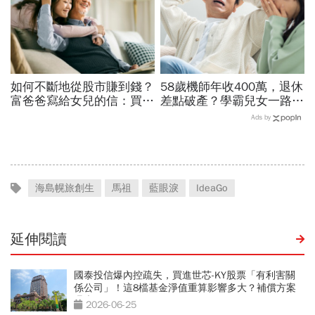
如何不斷地從股市賺到錢？
58歲機師年收400萬，退休
富爸爸寫給女兒的信：買股
差點破產？學霸兒女一路私
票，一生不能踩的3條紅線
校、每月5萬學費掏空存
Ads by
款：賺再多都可能被三座大
山壓垮
海島幌旅創生
馬祖
藍眼淚
IdeaGo
延伸閱讀
國泰投信爆內控疏失，買進世芯-KY股票「有利害關
係公司」！這8檔基金淨值重算影響多大？補償方案
曝光
2026-06-25