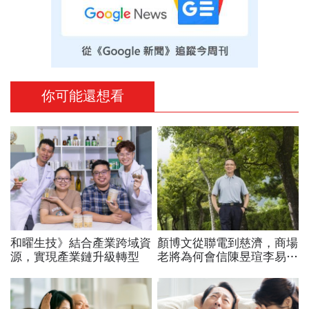
你可能還想看
和曜生技》結合產業跨域資
顏博文從聯電到慈濟，商場
源，實現產業鏈升級轉型
老將為何會信陳昱瑄李易
儒、豪給10億？慈濟發
聲：將捍衛信眾捐款、蔡英
文也說話