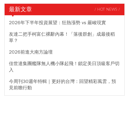
最新文章
/ HOT NEWS /
2026年下半年投資展望：狂熱漲勢 vs 嚴峻現實
友達二把手柯富仁裸辭內幕！「落後群創」成最後稻
草？
2026前進大南方論壇
佳世達集團艦隊無人機小隊起飛！鎖定美日頂級客戶切
入
今周刊30週年特輯｜更好的台灣：回望精彩風雲，預
見前瞻行動