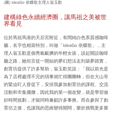
(圖) IdeaGo 依蝶歌主理人翁玉歡
建構綠色永續經濟圈，讓馬祖之美被世
界看見
位於馬祖馬港的天后宮附近，有間純白色系質感咖啡
廳，名字也相當特別，叫做「IdeaGo 依蝶歌」，主
理人翁玉歡是個秀氣靦腆的年輕女孩，談起開設咖啡
廳之路，她坦言從一開始的夢幻想法走到築夢踏實，
創育坊提供了許多幫助，翁玉歡笑說：「我以前光是
為了店裡處理不完的瑣事就忙得團團轉，但在大山哥
的緊迫盯人督促下，安排我參加創育坊的課程、交流
活動和市集擺攤，因此我的第一個改變，就是學習做
好時間規劃，才能同時兼顧許多事務。而在參與了創
育坊之後，也讓我的思維變得開闊，樂於挑戰更多嘗