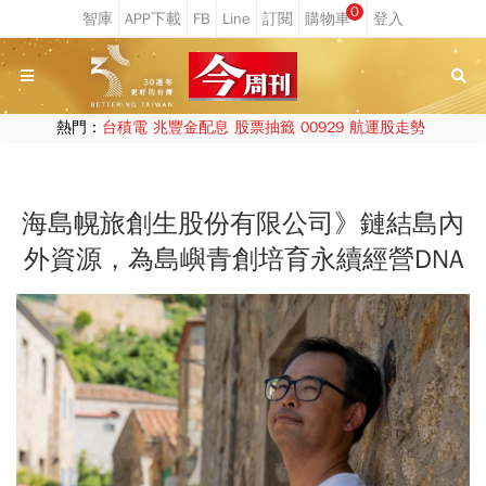
0
熱門：
台積電
兆豐金配息
股票抽籤
00929
航運股走勢
海島幌旅創生股份有限公司》鏈結島內
外資源，為島嶼青創培育永續經營DNA