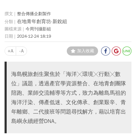
整合傳播企劃製作
在地青年創育坊-新銳組
今周刊攝影組
2024-12-24 18:19
+A
-A
加入收藏
海島幌旅創生聚焦於「海洋╳環境╳行動╳數
位」議題，透過產官學資源整合、在地青創團隊
陪跑、業師交流輔導等方式，致力為離島馬祖的
海洋汙染、傳產低迷、文化傳承、創業艱辛、青
年離鄉、二代接班等問題尋找解方，藉以培育出
島嶼永續經營DNA。