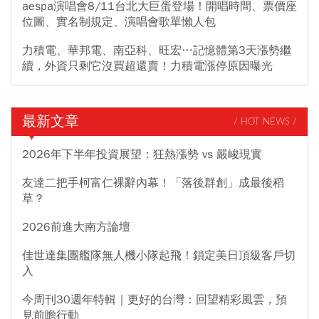
aespa演唱會8/11台北大巨蛋登場！開唱時間、票價座
位圖、實名制規定、演唱會歌單懶人包
力積電、華邦電、南亞科、旺宏…記憶體第3天漲勢繼
續，外資只剩它沒買超還賣！力積電漲停原因曝光
最新文章
/ HOT NEWS /
2026年下半年投資展望：狂熱漲勢 vs 嚴峻現實
友達二把手柯富仁裸辭內幕！「落後群創」成最後稻
草？
2026前進大南方論壇
佳世達集團艦隊無人機小隊起飛！鎖定美日頂級客戶切
入
今周刊30週年特輯｜更好的台灣：回望精彩風雲，預
見前瞻行動