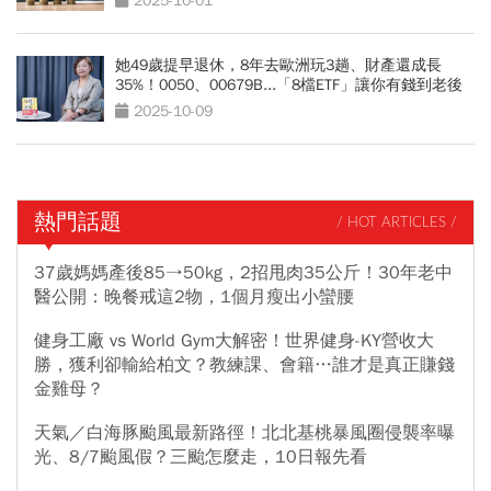
2025-10-01
她49歲提早退休，8年去歐洲玩3趟、財產還成長
35%！0050、00679B...「8檔ETF」讓你有錢到老後
2025-10-09
熱門話題
/ HOT ARTICLES /
37歲媽媽產後85→50kg，2招甩肉35公斤！30年老中
醫公開：晚餐戒這2物，1個月瘦出小蠻腰
健身工廠 vs World Gym大解密！世界健身-KY營收大
勝，獲利卻輸給柏文？教練課、會籍…誰才是真正賺錢
金雞母？
天氣／白海豚颱風最新路徑！北北基桃暴風圈侵襲率曝
光、8/7颱風假？三颱怎麼走，10日報先看