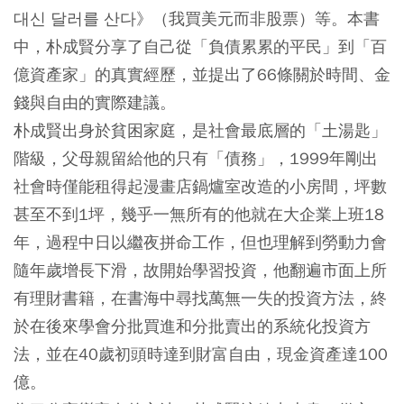
대신 달러를 산다》（我買美元而非股票）等。本書
中，朴成賢分享了自己從「負債累累的平民」到「百
億資產家」的真實經歷，並提出了66條關於時間、金
錢與自由的實際建議。
朴成賢出身於貧困家庭，是社會最底層的「土湯匙」
階級，父母親留給他的只有「債務」，1999年剛出
社會時僅能租得起漫畫店鍋爐室改造的小房間，坪數
甚至不到1坪，幾乎一無所有的他就在大企業上班18
年，過程中日以繼夜拼命工作，但也理解到勞動力會
隨年歲增長下滑，故開始學習投資，他翻遍市面上所
有理財書籍，在書海中尋找萬無一失的投資方法，終
於在後來學會分批買進和分批賣出的系統化投資方
法，並在40歲初頭時達到財富自由，現金資產達100
億。