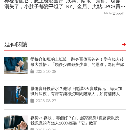
檸檬搭配它，臉上斑點全部
欣興、南電、景碩、臻鼎-
消失了，小肚子都變平坦了
KY、金居、尖點...PCB買誰
最賺？杜金龍點名「這檔」
Ads by
11月末升段首選，V轉反彈
最快
延伸閱讀
從拚命加班的上班族，翻身百億富爸爸！變有錢人後
最大體悟：「領多少錢做多少事」的思維，為何害你
變窮？
2025-10-08
厭倦賣肝換薪水？他線上開課3天賣破億元！每天加
班到深夜，有房有錢卻沒時間陪家人，如何翻轉人
生？
2025-08-27
存房vs.存股，哪個好？白手起家翻身1億富豪親授：
我認識的有錢人100%都靠「它」致富