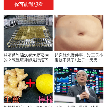
你可能還想看
PR
慈濟遭詐騙10億怎麼發生
起床就先做件事，沒三天小
的？陳昱瑄律師見證嚴下跪
腹就不見了! 肚子一天天變
博信任！豪宅藏158公斤黃
小！
金，洗錢手法曝光…慈濟回
PR
應了