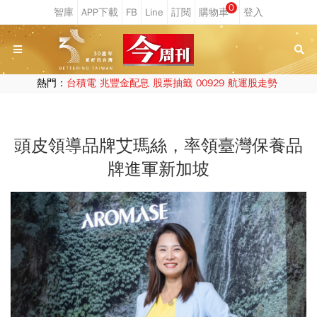
0
熱門：
台積電
兆豐金配息
股票抽籤
00929
航運股走勢
頭皮領導品牌艾瑪絲，率領臺灣保養品
牌進軍新加坡