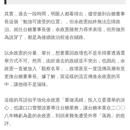
其實，過去一段時間，明眼人都看得出，儘管搶到台糖董事
長這個「勉強可接受的位置」，但余政憲始終無法忘情政
治。就任台糖董事長後，余政憲雖努力尋求表現，但所做所
為說穿了，都是為後續政治前途在鋪路。
以余政憲的分量、輩分，想要重回政壇也不是非得要透過選
舉方式不可。然而，由於過去的政績並不突出，也因此，余
政憲一直被放入「觀察名單」，政壇甚至一度流傳高層有意
更換台糖董事長。據了解，當這樣的流言傳進余政憲的耳
中，讓他很不是滋味。
這樣的耳語似乎強化余政憲「重做馮婦」投入立委選舉的決
心，也讓口口聲聲說要專注台糖業務，讓台糖本業在二○○
八年轉虧為盈的余政憲，到頭來難免遭受外界「落跑」的批
評。