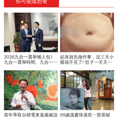
你可能還想看
PR
2026九合一選舉懶人包》
起床就先做件事，沒三天小
九合一選舉時間、九合一選
腹就不見了! 肚子一天天變
舉選什麼？縣市長熱門人
小！
選、藍綠白布局選戰搶先看
當年爭取台積電來嘉義被說
69歲溫慶珠過世…曾當秘