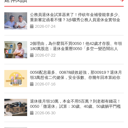
公務員退休金試算器來了！停砍年金補發能拿多少、
重新審定函看不懂？3步驟秀公務人員退休金實領金
額
2026-07-24
2個理由，為什麼我不買0050！他42歲才存股、年領
180萬股息：退休金重壓0050「多空一變恐鬧出人
命」
2026-07-22
0056配息最多、00878績效超強，那00919？退休月
領3萬想省二代健保，安全張數、存幾年回本算給你
看
2026-07-16
退休後月領10萬，本金不用5百萬？到老都有錢花！
0050「微退休」試算：30歲、40歲、50歲躺平門檻
公開
2026-06-30