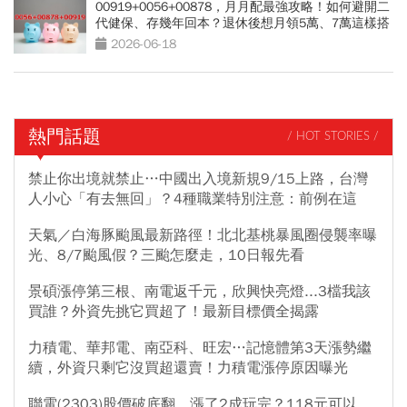
00919+0056+00878，月月配最強攻略！如何避開二
代健保、存幾年回本？退休後想月領5萬、7萬這樣搭
2026-06-18
熱門話題
/ HOT STORIES /
禁止你出境就禁止…中國出入境新規9/15上路，台灣
人小心「有去無回」？4種職業特別注意：前例在這
天氣／白海豚颱風最新路徑！北北基桃暴風圈侵襲率曝
光、8/7颱風假？三颱怎麼走，10日報先看
景碩漲停第三根、南電返千元，欣興快亮燈...3檔我該
買誰？外資先挑它買超了！最新目標價全揭露
力積電、華邦電、南亞科、旺宏…記憶體第3天漲勢繼
續，外資只剩它沒買超還賣！力積電漲停原因曝光
聯電(2303)股價破底翻、漲了2成玩完？118元可以