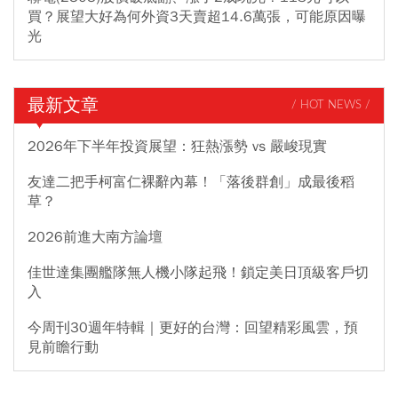
買？展望大好為何外資3天賣超14.6萬張，可能原因曝
光
最新文章
/ HOT NEWS /
2026年下半年投資展望：狂熱漲勢 vs 嚴峻現實
友達二把手柯富仁裸辭內幕！「落後群創」成最後稻
草？
2026前進大南方論壇
佳世達集團艦隊無人機小隊起飛！鎖定美日頂級客戶切
入
今周刊30週年特輯｜更好的台灣：回望精彩風雲，預
見前瞻行動