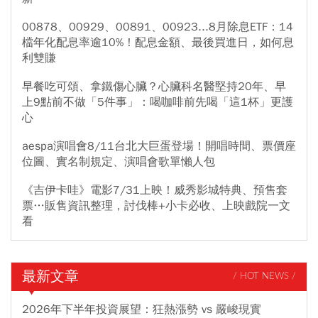
00878、00929、00891、00923...8月除息ETF：14
檔年化配息率逾10%！配息金額、最後買進日，如何息
利雙賺
早餐吃可頌、拿鐵傷心臟？心臟科名醫堅持20年、早
上9點前不做「5件事」：喝咖啡前先喝「這1杯」更護
心
aespa演唱會8/11台北大巨蛋登場！開唱時間、票價座
位圖、實名制規定、演唱會歌單懶人包
《吉伊卡哇》電影7/31上映！威秀影城特典、預售套
票…販售資訊整理，討伐棒+小卡必收、上映戲院一文
看
最新文章
/ HOT NEWS /
2026年下半年投資展望：狂熱漲勢 vs 嚴峻現實