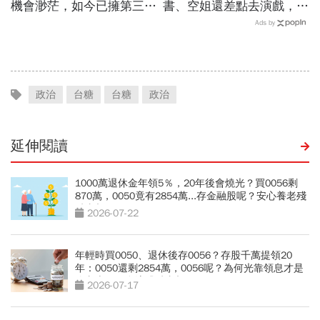
機會渺茫，如今已擁第三
書、空姐還差點去演戲，擁
廠！翁章梁細數8年改變：
過婚姻「只信一見鍾情」！
Ads by
蚊子館也變無人機聚落
好友悼：她活成一件作品
政治
台糖
台糖
政治
延伸閱讀
1000萬退休金年領5％，20年後會燒光？買0056剩
870萬，0050竟有2854萬...存金融股呢？安心養老殘
酷真相
2026-07-22
年輕時買0050、退休後存0056？存股千萬提領20
年：0050還剩2854萬，0056呢？為何光靠領息才是
吃老本…現金流殘酷真相
2026-07-17