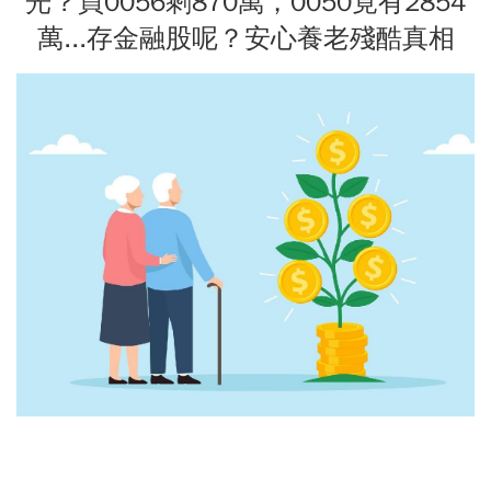
光？買0056剩870萬，0050竟有2854
萬...存金融股呢？安心養老殘酷真相