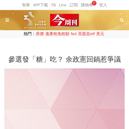
0
熱門：
房價
遺產稅免稅額
fed
高股息etf
美元
參選發「糖」吃？ 余政憲回鍋惹爭議