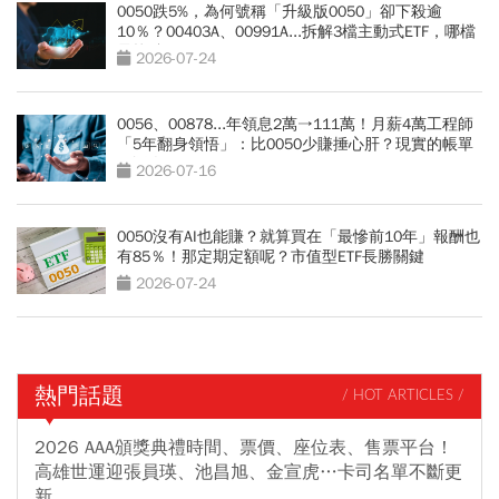
0050跌5%，為何號稱「升級版0050」卻下殺逾
10％？00403A、00991A...拆解3檔主動式ETF，哪檔
最抗跌？
2026-07-24
0056、00878...年領息2萬→111萬！月薪4萬工程師
「5年翻身領悟」：比0050少賺捶心肝？現實的帳單
更逼人
2026-07-16
0050沒有AI也能賺？就算買在「最慘前10年」報酬也
有85％！那定期定額呢？市值型ETF長勝關鍵
2026-07-24
熱門話題
/ HOT ARTICLES /
2026 AAA頒獎典禮時間、票價、座位表、售票平台！
高雄世運迎張員瑛、池昌旭、金宣虎…卡司名單不斷更
新