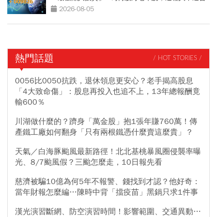
買？
2026-08-05
熱門話題
/ HOT STORIES /
0056比0050抗跌，退休領息更安心？老手揭高股息
「4大致命傷」：股息再投入也追不上，13年總報酬竟
輸600％
川湖做什麼的？躋身「萬金股」抱1張年賺760萬！傳
產鐵工廠如何翻身「只有兩根鐵憑什麼賣這麼貴」？
天氣／白海豚颱風最新路徑！北北基桃暴風圈侵襲率曝
光、8/7颱風假？三颱怎麼走，10日報先看
慈濟被騙10億為何5年不報警、錢找到才認？他好奇：
當年財報怎麼編…陳時中背「擋疫苗」黑鍋只求1件事
漢光演習斷網、防空演習時間！影響範圍、交通異動…