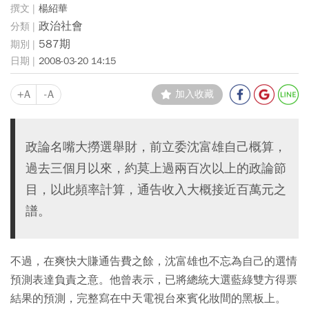
楊紹華
政治社會
587期
2008-03-20 14:15
+A
-A
加入收藏
政論名嘴大撈選舉財，前立委沈富雄自己概算，
過去三個月以來，約莫上過兩百次以上的政論節
目，以此頻率計算，通告收入大概接近百萬元之
譜。
不過，在爽快大賺通告費之餘，沈富雄也不忘為自己的選情
預測表達負責之意。他曾表示，已將總統大選藍綠雙方得票
結果的預測，完整寫在中天電視台來賓化妝間的黑板上。