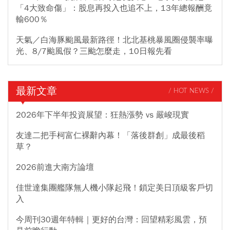
「4大致命傷」：股息再投入也追不上，13年總報酬竟
輸600％
天氣／白海豚颱風最新路徑！北北基桃暴風圈侵襲率曝
光、8/7颱風假？三颱怎麼走，10日報先看
最新文章
/ HOT NEWS /
2026年下半年投資展望：狂熱漲勢 vs 嚴峻現實
友達二把手柯富仁裸辭內幕！「落後群創」成最後稻
草？
2026前進大南方論壇
佳世達集團艦隊無人機小隊起飛！鎖定美日頂級客戶切
入
今周刊30週年特輯｜更好的台灣：回望精彩風雲，預