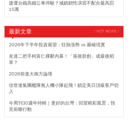
捷運台鐵高鐵公車停駛？城鎮韌性演習不配合最高罰
15萬
最新文章
/ HOT NEWS /
2026年下半年投資展望：狂熱漲勢 vs 嚴峻現實
友達二把手柯富仁裸辭內幕！「落後群創」成最後稻
草？
2026前進大南方論壇
佳世達集團艦隊無人機小隊起飛！鎖定美日頂級客戶切
入
今周刊30週年特輯｜更好的台灣：回望精彩風雲，預
見前瞻行動