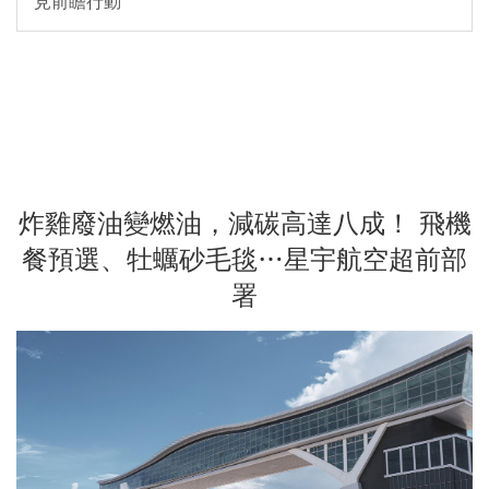
見前瞻行動
炸雞廢油變燃油，減碳高達八成！ 飛機
餐預選、牡蠣砂毛毯…星宇航空超前部
署