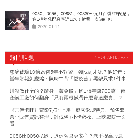
0050、0056、00881、00830…元月百檔ETF配息，
這3檔年化配息率近16%！搶看一表賺紅包
2026-01-11
熱門話題
/ HOT ARTICLES /
慈濟被騙10億為何5年不報警、錢找到才認？他好奇：
當年財報怎麼編…陳時中背「擋疫苗」黑鍋只求1件事
川湖做什麼的？躋身「萬金股」抱1張年賺760萬！傳
產鐵工廠如何翻身「只有兩根鐵憑什麼賣這麼貴」？
《吉伊卡哇》電影7/31上映！威秀影城特典、預售套
票…販售資訊整理，討伐棒+小卡必收、上映戲院一文
看
0056比0050抗跌，退休領息更安心？老手揭高股息