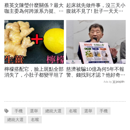
蔡英文陳瑩什麼關係？最大
起床就先做件事，沒三天小
咖主委為何跨派系力挺、連
腹就不見了! 肚子一天天變
饒慶鈴都曬合照...同場背後
小！
藏政壇合作內幕？
PR
檸檬搭配它，臉上斑點全部
慈濟被騙10億為何5年不報
消失了，小肚子都變平坦了
警、錢找到才認？他好奇：
當年財報怎麼編…陳時中背
Ads by
「擋疫苗」黑鍋只求1件事
手機
選舉
總統大選
名嘴
選舉
手機
總統大選
名嘴