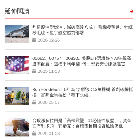
延伸閱讀
炸雞廢油變燃油，減碳高達八成！ 飛機餐預選、牡蠣
砂毛毯…星宇航空超前部署
2026-02-26
00662、00757、00830...美股ETF選誰好？AI狂飆高
勝率配置：這檔平均年翻1倍，想要安心賺就選它
2025-11-13
Run For Green！5年為台灣跑出13萬棵樹 首創碳權抵
換 富邦金馬拉松「種下永續」
2026-05-07
台股漲多拉回是「高檔震盪、非恐慌性殺盤」，資金
面有利多頭，郭恭克：台積電長期投資風險仍低
2026-01-08