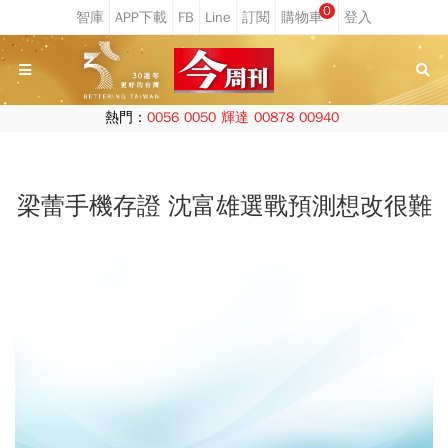
0
熱門：
0056
0050
輝達
00878
00940
梁蕾手機存證 沈富雄選戰預測想改很難