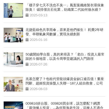
「襪子穿七天不洗也不臭…」鳳梨葉纖維製衣環保兼
除臭！ 碳排僅次石化業，紡織業二代如何做永續？
2025-03-13
北捷藍綠色共享雨傘，原來是他們催生！ 耗費2年研
發、串聯氣象局數據，實現永續創新
2025-01-16
50歲開始學台股，真的來得及？「老白」投資人最常
踩的５個地雷，以及今周學堂建議的入門路徑
2026-07-26
兆基怎麼了？包租代管龍頭爆資金缺口逾百億！董座
閃辭、趙姬投資操盤人失聯…187人組自救會，公司
最新聲明
2026-08-03
009816拚台股、009826買全球，該怎麼配？網讚
「最強懶人投資」...為何股海老牛說，這種人不適合