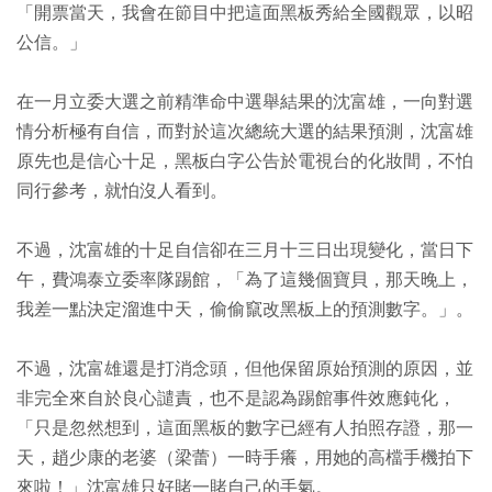
「開票當天，我會在節目中把這面黑板秀給全國觀眾，以昭
公信。」
在一月立委大選之前精準命中選舉結果的沈富雄，一向對選
情分析極有自信，而對於這次總統大選的結果預測，沈富雄
原先也是信心十足，黑板白字公告於電視台的化妝間，不怕
同行參考，就怕沒人看到。
不過，沈富雄的十足自信卻在三月十三日出現變化，當日下
午，費鴻泰立委率隊踢館，「為了這幾個寶貝，那天晚上，
我差一點決定溜進中天，偷偷竄改黑板上的預測數字。」。
不過，沈富雄還是打消念頭，但他保留原始預測的原因，並
非完全來自於良心譴責，也不是認為踢館事件效應鈍化，
「只是忽然想到，這面黑板的數字已經有人拍照存證，那一
天，趙少康的老婆（梁蕾）一時手癢，用她的高檔手機拍下
來啦！」沈富雄只好賭一賭自己的手氣。