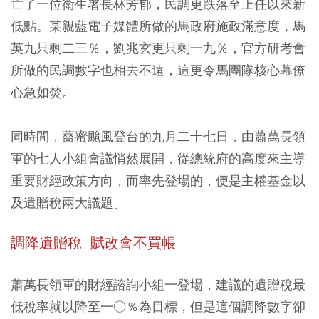
亡了一位衛生署長林芳郁，民調更跌落至上任以來新
低點。某親藍電子媒體所做的馬政府施政滿意度，馬
英九只剩二三％，劉兆玄更只剩一九％，官方研考會
所做的民調數字也相去不遠，這更令馬團隊核心幕僚
心急如焚。
同時間，薔蜜颱風登台的九月二十七日，由蕭萬長領
軍的七人小組會議悄然展開，從總統府的高度來主導
重要財經政策方向，而率先登場的，便是主權基金以
及遺贈稅兩大議題。
調降遺贈稅 賦改會不買帳
蕭萬長領軍的財經諮詢小組一登場，建議的遺贈稅最
低稅率就以降至一○％為目標，但是這個調降數字卻