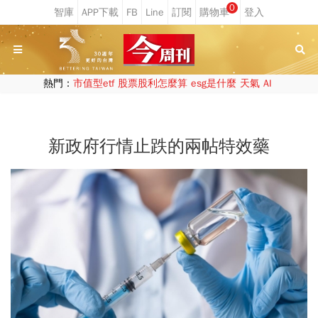
0
熱門：
市值型etf
股票股利怎麼算
esg是什麼
天氣
AI
新政府行情止跌的兩帖特效藥