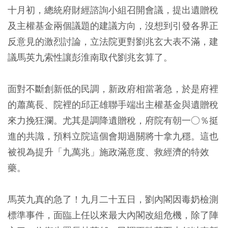
十月初，總統府財經諮詢小組召開會議，提出遺贈稅
及主權基金兩個議題的建議方向，沒想到引發各界正
反意見的激烈討論，立法院更對劉兆玄大表不滿，建
議馬英九索性讓彭淮南取代劉兆玄算了。
面對不斷創新低的民調，新政府相當著急，於是府裡
的蕭萬長、院裡的邱正雄聯手端出主權基金與遺贈稅
來力挽狂瀾。尤其是調降遺贈稅，府院有朝一○％挺
進的共識，預料立院這個會期過關將十拿九穩。這也
被視為提升「九萬兆」施政滿意度、救經濟的特效
藥。
馬英九真的急了！九月二十五日，劉內閣因毒奶檢測
標準事件，面臨上任以來最大內閣改組危機，除了陣