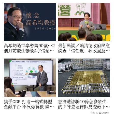
高希均過世享耆壽90歲…2
最新民調／賴清德政府民意
個月前慶生暢談4字信念，
調查「信任度、執政滿意
回憶錄給讀者忠告：自求多
度」雙升，不滿意比率下
福、一切靠自己爭氣
降…中央表現牽動縣市長選
戰！
攜手CDP 打造一站式轉型
慈濟遭詐騙10億怎麼發生
金融平台 不只做貸款 國泰
的？陳昱瑄律師見證嚴下跪
世華化身減碳顧問
博信任！豪宅藏158公斤黃
Ads by