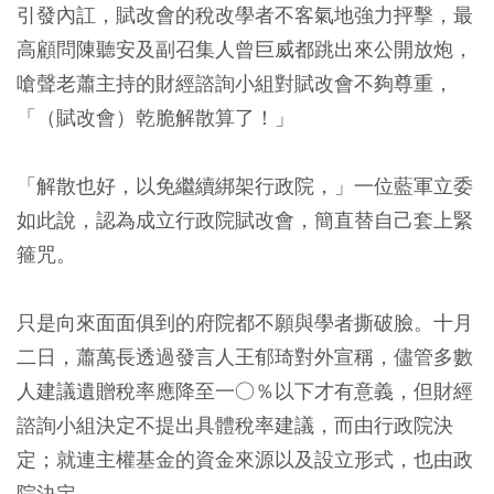
引發內訌，賦改會的稅改學者不客氣地強力抨擊，最
高顧問陳聽安及副召集人曾巨威都跳出來公開放炮，
嗆聲老蕭主持的財經諮詢小組對賦改會不夠尊重，
「（賦改會）乾脆解散算了！」
「解散也好，以免繼續綁架行政院，」一位藍軍立委
如此說，認為成立行政院賦改會，簡直替自己套上緊
箍咒。
只是向來面面俱到的府院都不願與學者撕破臉。十月
二日，蕭萬長透過發言人王郁琦對外宣稱，儘管多數
人建議遺贈稅率應降至一○％以下才有意義，但財經
諮詢小組決定不提出具體稅率建議，而由行政院決
定；就連主權基金的資金來源以及設立形式，也由政
院決定。