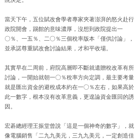
當天下午，五位賦改會學者專家夾著澎湃的怒火赴行
政院開會，踢館的意味濃厚，沒想到政院提出一
○％、一五％、二○％三個稅率版本「僅供討論」，
並承諾尊重賦改會討論結果，才和平收場。
其實早在二周前，府院高層即不斷就遺贈稅改革有所
討論，一開始就朝一○％稅率方向定調，最主要考量
就是匯出資金的避稅成本約在一○％左右，如果高於
此一數字，根本沒有改革意義，更遑論資金匯回的誘
因。
宏碁總經理王振堂曾說「這是一個神奇的數字」，就
像電腦銷售「二九九美元，三九九美元，一定創造佳