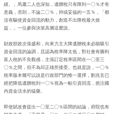
績。」馬蕭二人也深知，遺贈稅只有降到一○％才有
意義，否則，不論二○％，抑或妥協的一五％，「都
沒有驅使資金回流的動力，創造不出降稅最大效
益，」一位參與決策高層這麼說。
財政部政次張盛和，向來力主大降遺贈稅未必能吸引
資金回流的論調，且認為稅率降太低，對社會有圖利
富人稅的不良觀感，主張訂定稅率區間在一○至三
○％之間，但不為邱正雄所接受。也就是說，一○％
稅率版本幾可以說是行政部門的惟一選擇，劉兆玄已
經把降低遺贈稅到一○％視為一帖引資回流，挹注國
內資金活水的猛藥。
即使賦改會提出一○至二○％區間的結論，府院也有