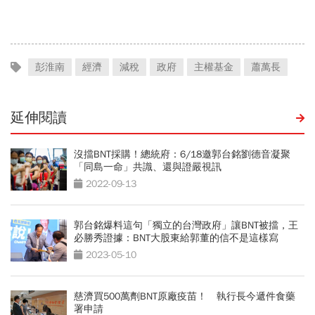
金，洗錢手法曝光…慈濟回
應了
彭淮南
經濟
減稅
政府
主權基金
蕭萬長
延伸閱讀
沒擋BNT採購！總統府：6/18邀郭台銘劉德音凝聚
「同島一命」共識、還與證嚴視訊
2022-09-13
郭台銘爆料這句「獨立的台灣政府」讓BNT被擋，王
必勝秀證據：BNT大股東給郭董的信不是這樣寫
2023-05-10
慈濟買500萬劑BNT原廠疫苗！ 執行長今遞件食藥
署申請