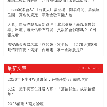
產鐵工廠如何翻身「只有兩根鐵憑什麼賣這麼貴」？
aespa演唱會8/11台北大巨蛋登場！開唱時間、票價座
位圖、實名制規定、演唱會歌單懶人包
天氣／白海豚颱風最新路徑！北北基桃「暴風圈侵襲
率」出爐，這天估發布海警，父親節會影響嗎？10日
報先看
國安基金護盤名單「存起來下次卡位」！279天買8檔
翻倍賺百億：鴻海、台達電...唯一金融股是它
最新文章
/ HOT NEWS /
2026年下半年投資展望：狂熱漲勢 vs 嚴峻現實
友達二把手柯富仁裸辭內幕！「落後群創」成最後稻
草？
2026前進大南方論壇