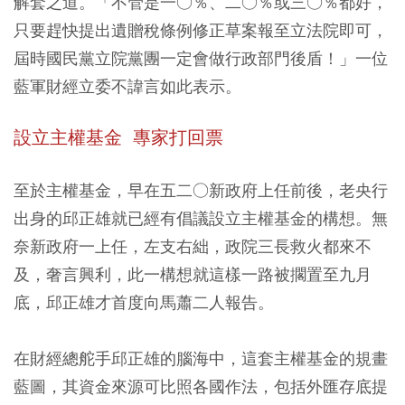
解套之道。「不管是一○％、二○％或三○％都好，
只要趕快提出遺贈稅條例修正草案報至立法院即可，
屆時國民黨立院黨團一定會做行政部門後盾！」一位
藍軍財經立委不諱言如此表示。
設立主權基金 專家打回票
至於主權基金，早在五二○新政府上任前後，老央行
出身的邱正雄就已經有倡議設立主權基金的構想。無
奈新政府一上任，左支右絀，政院三長救火都來不
及，奢言興利，此一構想就這樣一路被擱置至九月
底，邱正雄才首度向馬蕭二人報告。
在財經總舵手邱正雄的腦海中，這套主權基金的規畫
藍圖，其資金來源可比照各國作法，包括外匯存底提