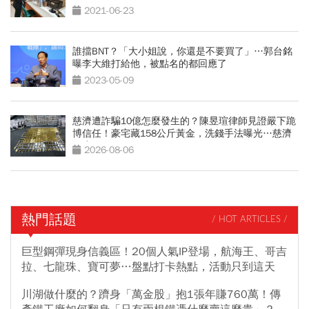
2021-06-23
誰擋BNT？「大小姐說，你還是不要買了」…郭台銘
曝李大維打給他，被點名的都回應了
2023-05-09
慈濟遭詐騙10億怎麼發生的？陳昱瑄律師見證嚴下跪
博信任！豪宅藏158公斤黃金，洗錢手法曝光…慈濟
回應了
2026-08-06
熱門話題
/ HOT ARTICLES /
巨型鋼彈現身信義區！20個人氣IP登場，航海王、哥吉
拉、七龍珠、寶可夢…盤點打卡熱點，活動只到這天
川湖做什麼的？躋身「萬金股」抱1張年賺760萬！傳