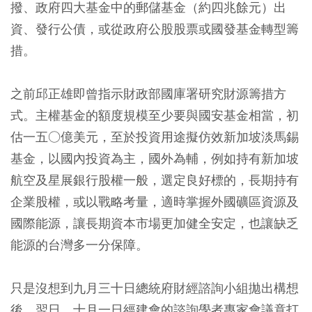
撥、政府四大基金中的郵儲基金（約四兆餘元）出
資、發行公債，或從政府公股股票或國發基金轉型籌
措。
之前邱正雄即曾指示財政部國庫署研究財源籌措方
式。主權基金的額度規模至少要與國安基金相當，初
估一五○億美元，至於投資用途擬仿效新加坡淡馬錫
基金，以國內投資為主，國外為輔，例如持有新加坡
航空及星展銀行股權一般，選定良好標的，長期持有
企業股權，或以戰略考量，適時掌握外國礦區資源及
國際能源，讓長期資本市場更加健全安定，也讓缺乏
能源的台灣多一分保障。
只是沒想到九月三十日總統府財經諮詢小組拋出構想
後，翌日，十月一日經建會的諮詢學者專家會議竟打