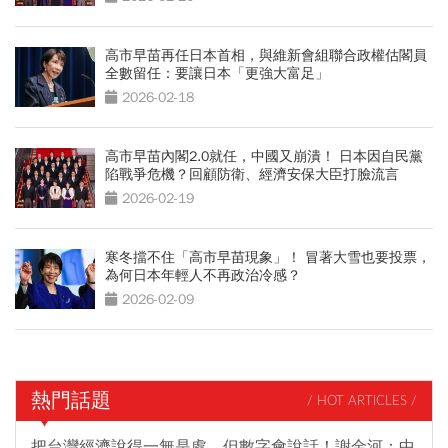
高市早苗再任日本首相，與維新會組聯合政權估閣員
全數留任：要讓日本「更強大富足」
2026-02-18
高市早苗內閣2.0就任，中國又崩潰！ 日本因自民黨
陷戰爭危機？回顧防衛、經濟安保大臣打臉流言
2026-02-19
寒冬擋不住「高市早苗現象」！ 冒著大雪也要投票，
為何日本年輕人不再政治冷感？
2026-02-09
熱門話題
/ HOT ARTICLES /
把台灣經濟說得一無是處，但數字會說話！謝金河：中