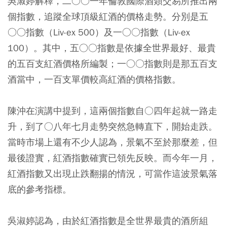
吳淑婷解釋，二○○一年倫敦國際酒類交易所推出兩
個指數，追蹤全球頂級紅酒的價格走勢。分別是五
○○指數（Liv-ex 500）及一○○指數（Liv-ex
100）。其中，五○○指數是依據全世界最好、最貴
的五百支紅酒價格所編製；一○○指數則是那五百支
酒當中，一百支單價較高紅酒的價格指數。
陳沖在演講中提到，這兩個指數自○四年起就一路走
升，到了○八年七月走勢突然急轉直下，開始走跌。
當時市場上還有不少人認為，景氣不至於那麼差，但
最後證實，紅酒指數確實已領先反映。而今年一月，
紅酒指數又出現止跌翻揚的情況，可當作這波景氣落
底的參考指標。
吳淑婷認為，由於紅酒指數是全世界最貴的酒所組