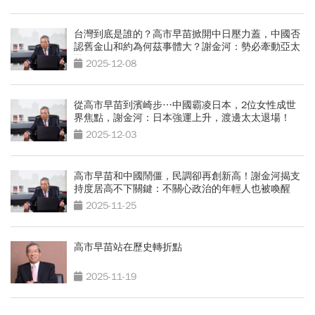
台灣到底是誰的？高市早苗掀開中日壓力蓋，中國否
認舊金山和約為何茲事體大？謝金河：勢必牽動亞太
戰略
2025-12-08
從高市早苗到濱崎步…中國霸凌日本，2位女性成世
界焦點，謝金河：日本強運上升，渡邊太太退場！
2025-12-03
高市早苗和中國鬧僵，民調卻再創新高！謝金河揭支
持度居高不下關鍵：不關心政治的年輕人也被喚醒
2025-11-25
高市早苗站在歷史轉折點
2025-11-19