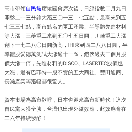
高市帶領
自民黨
席捲國會席次後，日經指數二月九日
開盤二十三分鐘大漲三○一三．七五點，最高來到五
七三三七點，高市點名的軍工產業、半導體先進材料
等大漲，三菱重工來到五○七五日圓，川崎重工大漲
創下一七二八○日圓新高，IHI來到四二八八日圓，半
導體股愛德萬測試大漲逾十一％，鎧俠過去三個月股
價大漲十倍，先進材料的DISCO、LASERTEC股價也
大漲，還有巴菲特一股不賣的五大商社、豐田通商、
長瀨產業等漲幅都很驚人。
資本市場為高市歡呼，日本也迎來高市新時代！這次
自民黨大獲全勝，台灣也出現外溢效應，此效應會在
二六年持續發酵！