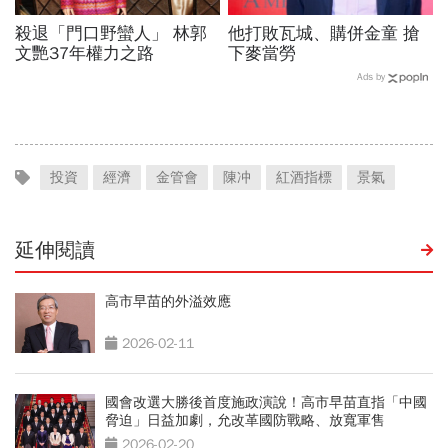
殺退「門口野蠻人」 林郭
他打敗瓦城、購併金童 搶
文艷37年權力之路
下麥當勞
Ads by
投資
經濟
金管會
陳冲
紅酒指標
景氣
延伸閱讀
高市早苗的外溢效應
2026-02-11
國會改選大勝後首度施政演說！高市早苗直指「中國
脅迫」日益加劇，允改革國防戰略、放寬軍售
2026-02-20