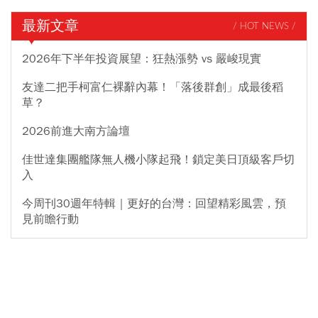
最新文章
/ HOT NEWS /
2026年下半年投資展望：狂熱漲勢 vs 嚴峻現實
友達二把手柯富仁裸辭內幕！「落後群創」成最後稻
草？
2026前進大南方論壇
佳世達集團艦隊無人機小隊起飛！鎖定美日頂級客戶切
入
今周刊30週年特輯｜更好的台灣：回望精彩風雲，預
見前瞻行動