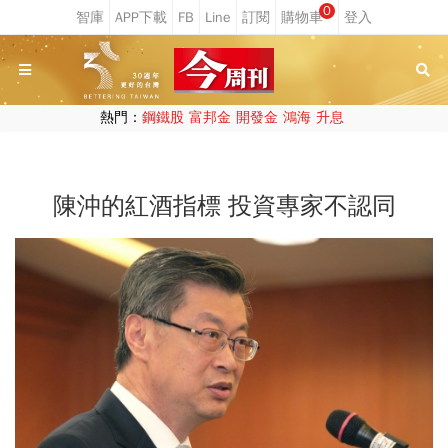
0
熱門：
鋼鐵股
富邦金
開發金
鴻海
升息
陳沖的紅酒指標 投資專家不認同