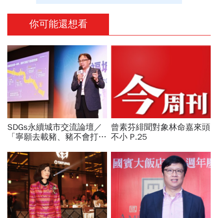
你可能還想看
SDGs永續城市交流論壇／
曾素芬緋聞對象林命嘉來頭
「寧願去載豬、豬不會打
不小 P.25
1999」翻轉客運司機荒！
桃園市4大倡議，重構公共
運輸DNA