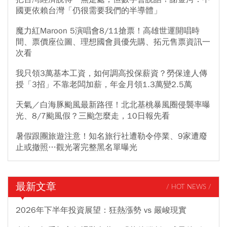
國更依賴台灣「仍很需要我們的半導體」
魔力紅Maroon 5演唱會8/11搶票！高雄世運開唱時
間、票價座位圖、理想國會員優先購、拓元售票資訊一
次看
我只領3萬基本工資，如何調高投保薪資？勞保達人傳
授「3招」不靠老闆加薪，年金月領1.3萬變2.5萬
天氣／白海豚颱風最新路徑！北北基桃暴風圈侵襲率曝
光、8/7颱風假？三颱怎麼走，10日報先看
暑假跟團旅遊注意！知名旅行社遭勒令停業、9家遭廢
止或撤照…觀光署完整黑名單曝光
最新文章
/ HOT NEWS /
2026年下半年投資展望：狂熱漲勢 vs 嚴峻現實