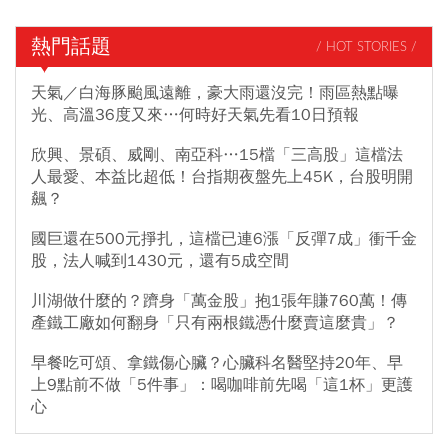
熱門話題
/ HOT STORIES /
天氣／白海豚颱風遠離，豪大雨還沒完！雨區熱點曝
光、高溫36度又來…何時好天氣先看10日預報
欣興、景碩、威剛、南亞科…15檔「三高股」這檔法
人最愛、本益比超低！台指期夜盤先上45K，台股明開
飆？
國巨還在500元掙扎，這檔已連6漲「反彈7成」衝千金
股，法人喊到1430元，還有5成空間
川湖做什麼的？躋身「萬金股」抱1張年賺760萬！傳
產鐵工廠如何翻身「只有兩根鐵憑什麼賣這麼貴」？
早餐吃可頌、拿鐵傷心臟？心臟科名醫堅持20年、早
上9點前不做「5件事」：喝咖啡前先喝「這1杯」更護
心