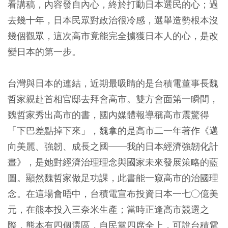
看講稿，內容發自內心，終於打動日本選民的心；過
去幾十年，日本民眾對政治很冷感，選舉造勢根本沒
幾個觀眾，這次高市竟能完全擄獲日本人的心，是改
變日本的第一步。
台灣與日本的連結，近期最吸睛的是台積電董事長魏
哲家親赴首相官邸去拜會高市。雙方會面第一瞬間，
魏哲家秀出高市的書，國內媒體報導稱高市震驚得
「下巴差點掉下來」，魏拿的是高市二一年著作《邁
向美麗、強韌、成長之國──我的日本經濟強韌化計
畫》，是她對經濟治理理念與國家未來發展策略的藍
圖。顯然魏哲家做足功課，此書能一窺高市的治國理
念。在這場會晤中，台積電宣布投資日本一七○億美
元，在熊本投入三奈米生產；當時正逢高市競選之
際，熊本有四個選區，自民黨四席全上，可說台積電