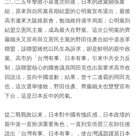
二○二五年擊敗小泉進次郎後，日本的政黨關係重
組，原來與自民黨長期結盟的公明黨宣布退出，最後
高市邀來大阪維新會，勉強維持過半局面；公明黨則
結盟立憲民主黨，成為最大在野黨。這次公明黨的齊
藤鐵夫又宣布與立憲民主黨的野田佳彥合組中道改革
聯盟，該聯盟雖然以民生為訴求，卻是鮮明的親中政
黨。高市的「台灣有事、日本有事」引來中共全力反
制，該聯盟核心的國會議員岡田克也出面要求高市收
回說法，並向中國道歉；結果，曾十二連霸的岡田克
也，這次選舉慘敗，野田佳彥、齊藤鐵夫也雙雙宣布
下台，這是日本反中的民氣。
從二戰戰敗以來，日本對中國有愧疚感，日本政壇的
親中派一直扮演重要角色，一直到安倍晉三在卸任後
說出「台灣有事、日本有事」，使台灣議題躍居日本