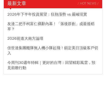
最新文章
/ HOT NEWS /
2026年下半年投資展望：狂熱漲勢 vs 嚴峻現實
友達二把手柯富仁裸辭內幕！「落後群創」成最後稻
草？
2026前進大南方論壇
佳世達集團艦隊無人機小隊起飛！鎖定美日頂級客戶切
入
今周刊30週年特輯｜更好的台灣：回望精彩風雲，預
見前瞻行動