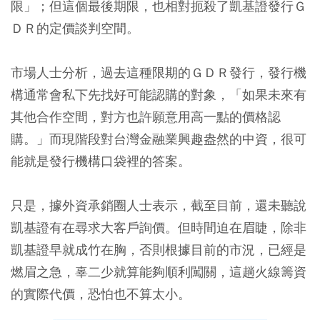
限」；但這個最後期限，也相對扼殺了凱基證發行Ｇ
ＤＲ的定價談判空間。
市場人士分析，過去這種限期的ＧＤＲ發行，發行機
構通常會私下先找好可能認購的對象，「如果未來有
其他合作空間，對方也許願意用高一點的價格認
購。」而現階段對台灣金融業興趣盎然的中資，很可
能就是發行機構口袋裡的答案。
只是，據外資承銷圈人士表示，截至目前，還未聽說
凱基證有在尋求大客戶詢價。但時間迫在眉睫，除非
凱基證早就成竹在胸，否則根據目前的市況，已經是
燃眉之急，辜二少就算能夠順利闖關，這趟火線籌資
的實際代價，恐怕也不算太小。