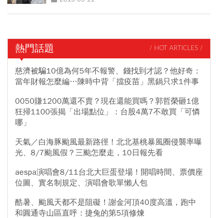
熱門話題
/ HOT ARTICLES /
慈濟被騙10億為何5年不報警、錢找到才認？他好奇：
當年財報怎麼編…陳時中背「擋疫苗」黑鍋只求1件事
0050賺1200萬還不賣？現在還能買嗎？郭哲榮砸1億
狂掃1100張揭「出場點位」：台股4萬7不敢買「可憐
哪」
天氣／白海豚颱風最新路徑！北北基桃暴風圈侵襲率曝
光、8/7颱風假？三颱怎麼走，10日報先看
aespa演唱會8/11台北大巨蛋登場！開唱時間、票價座
位圖、實名制規定、演唱會歌單懶人包
酷暑、颱風天都不是阻礙！謝金河頂40度高溫，跑中
和圓通寺山區直呼：捷兔的第5項修煉