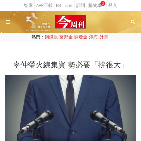
0
熱門：
鋼鐵股
富邦金
開發金
鴻海
升息
辜仲瑩火線集資 勢必要「拚很大」