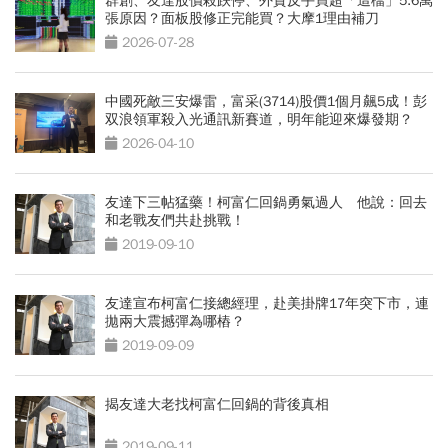
群創、友達股價殺跌停、外資反手買超「這檔」5.6萬
張原因？面板股修正完能買？大摩1理由補刀
2026-07-28
中國死敵三安爆雷，富采(3714)股價1個月飆5成！彭
双浪領軍殺入光通訊新賽道，明年能迎來爆發期？
2026-04-10
友達下三帖猛藥！柯富仁回鍋勇氣過人 他說：回去
和老戰友們共赴挑戰！
2019-09-10
友達宣布柯富仁接總經理，赴美掛牌17年突下市，連
拋兩大震撼彈為哪樁？
2019-09-09
揭友達大老找柯富仁回鍋的背後真相
2019-09-11