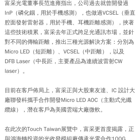
富采光電董事長范進雍指出，公司過去就曾開發過
InP（磷化銦，用於手機感測），也做過VCSEL（垂直
腔面發射雷射器，用於手機、耳機距離感測），挾著
這些技術積累，富采去年正式跨足光通訊市場，並針
對不同的傳輸距離，推出三種光源解決方案：分別為
Micro LED（短距離）、VCSEL（中距離），以及
DFB Laser（中長距，主要產品為連續波雷射CW
laser）。
目前在客戶佈局上，富采正與大股東友達、IC 設計大
廠聯發科攜手合作開發Micro LED AOC（主動式光纖
纜線），潛在客戶為美國雲端大廠微軟。
在此次的Touch Taiwan展覽中，富采更首度揭露，正
與鴻海轉投資的光收發模組廠傳承光電合作100G