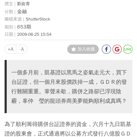
劉俞青
金融
ShutterStock
653期
2009-06-25 15:54
+A
-A
加入收藏
一個多月前，凱基證以黑馬之姿氣走元大，買下
台証證，但一個月來股價跌掉一成，ＧＤＲ的發
行難關重重。掌聲未歇，購併之路卻已浮現陰
霾，辜仲 瑩的龍頭券商美夢能夠順利成真嗎？
為了順利籌得購併台証證券的資金，六月十九日凱基
證的股東會，正式通過將以公募方式發行八億股ＧＤ