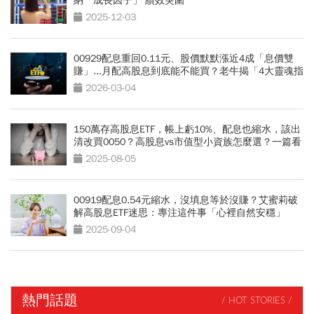
納「成長因子」 績效突圍
2025-12-03
00929配息重回0.11元、股價默默漲近4成「息價雙
賺」...月配高股息到底能不能買？老牛揭「4大靈魂指
標」
2026-03-04
150萬存高股息ETF，帳上虧10%、配息也縮水，該出
清改買0050？高股息vs市值型小資族怎麼選？一篇看
懂差異
2025-08-05
00919配息0.54元縮水，沒填息等於沒賺？艾蜜莉破
解高股息ETF迷思：專注這件事「心裡自然安穩」
2025-09-04
熱門話題
/ HOT STORIES /