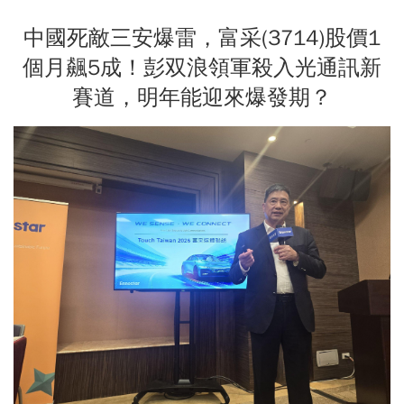
中國死敵三安爆雷，富采(3714)股價1
個月飆5成！彭双浪領軍殺入光通訊新
賽道，明年能迎來爆發期？