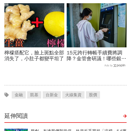
何用金融影響力改變產業
小！
PR
檸檬搭配它，臉上斑點全部
15元跨行轉帳手續費將調
消失了，小肚子都變平坦了
降？金管會研議！哪些銀行
已免手續費？數位帳戶、薪
Ads by
轉戶、電支帳戶一次看
金融
凱基
台新金
火線集資
股價
延伸閱讀