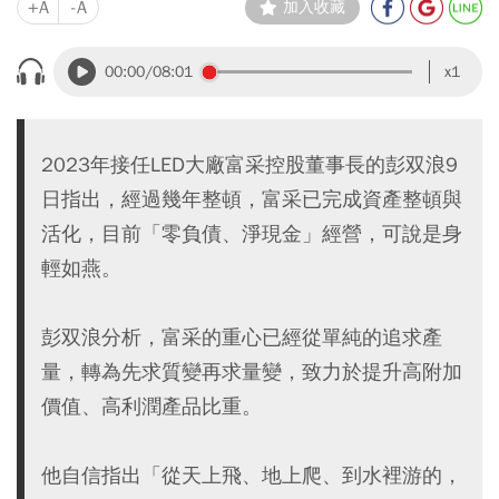
+A
-A
加入收藏
00:00
/08:01
x1
2023年接任LED大廠富采控股董事長的彭双浪9
日指出，經過幾年整頓，富采已完成資產整頓與
活化，目前「零負債、淨現金」經營，可說是身
輕如燕。
彭双浪分析，富采的重心已經從單純的追求產
量，轉為先求質變再求量變，致力於提升高附加
價值、高利潤產品比重。
他自信指出「從天上飛、地上爬、到水裡游的，