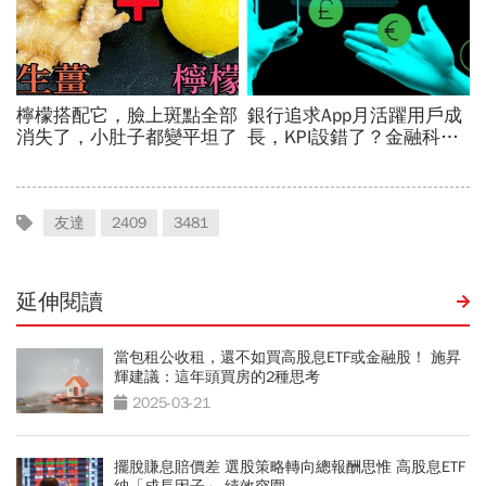
友達
2409
3481
延伸閱讀
當包租公收租，還不如買高股息ETF或金融股！ 施昇
輝建議：這年頭買房的2種思考
2025-03-21
擺脫賺息賠價差 選股策略轉向總報酬思惟 高股息ETF