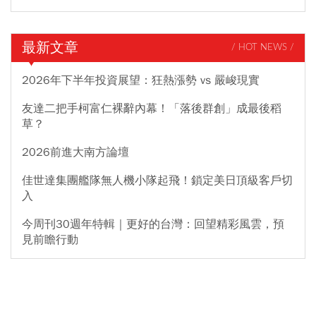
最新文章
/ HOT NEWS /
2026年下半年投資展望：狂熱漲勢 vs 嚴峻現實
友達二把手柯富仁裸辭內幕！「落後群創」成最後稻
草？
2026前進大南方論壇
佳世達集團艦隊無人機小隊起飛！鎖定美日頂級客戶切
入
今周刊30週年特輯｜更好的台灣：回望精彩風雲，預
見前瞻行動