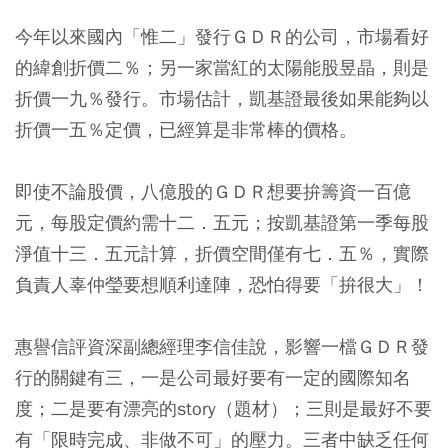
今年以來國內「惟二」發行ＧＤＲ的公司，市場看好
的緯創折價二％；另一家當紅的太陽能股昱晶，則是
折價一九％發行。市場估計，凱基證最後如果能夠以
折價一五％定價，已經算是非常棒的價格。
即使不論股價，八億股的ＧＤＲ想要拚籌資一百億
元，每股定價約需十二．五元；按凱基證第一季每股
淨值十三．五元計算，折價空間僅有七．五％，實際
負責人辜仲瑩要想順利達陣，恐怕得要「拚很大」！
惠譽信評資深副總經理李信佳說，影響一檔ＧＤＲ發
行的關鍵有三，一是公司最好要有一定的國際知名
度；二是要有漂亮的story（題材）；三則是最好不要
有「限時完成、非做不可」的壓力。三者中缺乏任何