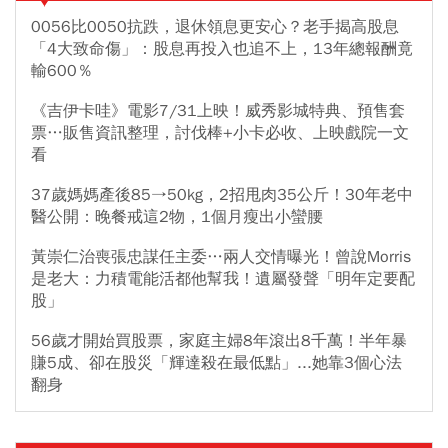
0056比0050抗跌，退休領息更安心？老手揭高股息
「4大致命傷」：股息再投入也追不上，13年總報酬竟
輸600％
《吉伊卡哇》電影7/31上映！威秀影城特典、預售套
票…販售資訊整理，討伐棒+小卡必收、上映戲院一文
看
37歲媽媽產後85→50kg，2招甩肉35公斤！30年老中
醫公開：晚餐戒這2物，1個月瘦出小蠻腰
黃崇仁治喪張忠謀任主委…兩人交情曝光！曾說Morris
是老大：力積電能活都他幫我！遺屬發聲「明年定要配
股」
56歲才開始買股票，家庭主婦8年滾出8千萬！半年暴
賺5成、卻在股災「輝達殺在最低點」...她靠3個心法
翻身