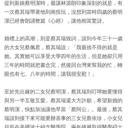
提到新娘蔡明潔時，最讓林源朗印象深刻的就是，有
一次蔡其瑞帶著他到南投玩，沒想到當時四歲的蔡明
潔已經會朗誦整篇《心經》，讓他相當驚訝。
婚禮上的高潮，則是蔡其瑞致詞，談到今年三十一歲
的大女兒蔡佩君，蔡其瑞說：「我最捨不得的就是
她。其實她可以享受大學四年的生活，但是她卻只用
三年的時間就把書念完，然後回台灣來幫我的忙，轉
眼也有七、八年的時間，讓我很安慰！」
至於先出嫁的二女兒蔡明潔，蔡其瑞則叮嚀她要懂得
與另一半互敬互愛。蔡其瑞還大方許願，希望新婚的
蔡明潔，快點加油讓他早當「蔡阿公」。最後，蔡其
瑞談到接下來可能要辦喜事的三女兒蔡依珍，小女兒
目前在美國波士頓念醫學院，兩年後將取得醫學碩士