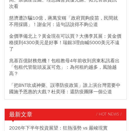
次看
慈濟遭詐騙10億，蔣萬安稱「政府買夠疫苗，民間就
不用採購」！謝金河：這句話說得不夠公道
金價準備北上？黃金現在可以買？大佛李其展：黃金價
格摸到4300美元是好事！瑞銀3理由喊5000美元不遠
了
兆基百億財務危機！包租教母4年前收到房東私訊看出
「包租代管龍頭岌岌可危」：為何租約越多，風險越
高？
「把BNT吹成神藥、誤導防疫政策」誰上演台灣需要中
國施予恩惠的大戲？杜奕瑾：還防疫團隊一個公道
最新文章
/ HOT NEWS /
2026年下半年投資展望：狂熱漲勢 vs 嚴峻現實