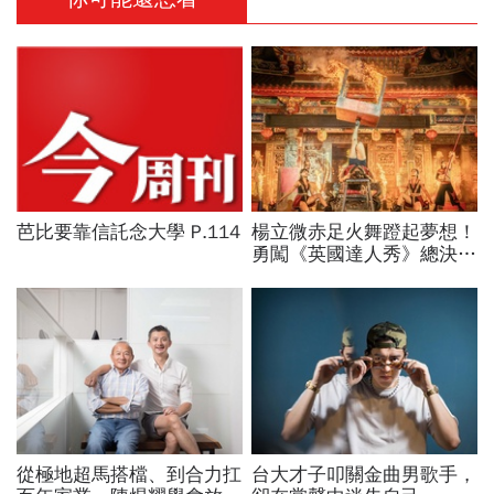
芭比要靠信託念大學 P.114
楊立微赤足火舞蹬起夢想！
勇闖《英國達人秀》總決
賽，喜悅背後苦藏23年汗
與淚：我想一路舞到99歲
從極地超馬搭檔、到合力扛
台大才子叩關金曲男歌手，