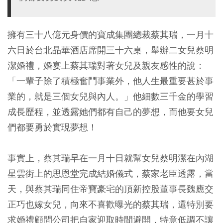
擁有三十八億元身價的寶成集團總裁蔡其瑞，一月十
六日於台北晶華酒店席開三十六桌，舉辦二女兒蔡明
潔婚禮，婚宴上蔡其瑞對著女兒及親友感性的說：
「一輩子除了積極奮鬥事業外，他人生最重要甚於事
業的，就是三個女兒與內人。」他細數三千金的學習
成長歷程，並透露她們都有自己的夢想，而他要女兒
們都要勇於實現夢想！
事實上，蔡其瑞早在一月十日就幫女兒蔡明潔在內湖
星雲街上的思恩堂完成結婚儀式，蔡家老臣透露，當
天，與蔡其瑞同住帝寶豪宅的頂新控股董事長魏應交
正巧也嫁女兒，向來不喜歡曝光的蔡其瑞，還特別要
求婚禮顧問公司把自家迎取時間避開，特意低調不讓