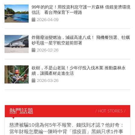
99年的約定！用投資利息守護一片森林 借鏡斐濟環境
信託 看台灣保育下一哩路
2026-04-09
炸雞廢油變燃油，減碳高達八成！ 飛機餐預選、牡蠣
砂毛毯…星宇航空超前部署
2026-02-26
砍樹，不是山老鼠！少年仔投入伐木業 推動森林永
續，讓國產材走進生活
2026-03-26
熱門話題
/ HOT STORIES /
慈濟被騙10億為何5年不報警、錢找到才認？他好奇：
當年財報怎麼編…陳時中背「擋疫苗」黑鍋只求1件事