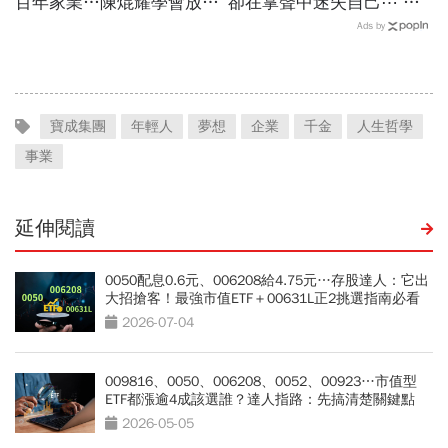
百年家業…陳焜耀學會放
卻在掌聲中迷失自己⋯ 把
手、陳彥誠拼出第二成長曲
脆弱化為力量 Gummy B與
Ads by
線！一窺合隆毛廠接班學
自我和解
寶成集團
年輕人
夢想
企業
千金
人生哲學
事業
延伸閱讀
0050配息0.6元、006208給4.75元…存股達人：它出
大招搶客！最強市值ETF＋00631L正2挑選指南必看
2026-07-04
009816、0050、006208、0052、00923…市值型
ETF都漲逾4成該選誰？達人指路：先搞清楚關鍵點
2026-05-05