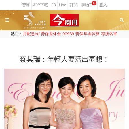
0
熱門：
月配息etf
勞保退休金
00939
勞保年金試算
存股名單
蔡其瑞：年輕人要活出夢想！