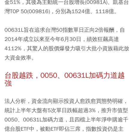
金51%，其後為主動統一台股增長(00981A)、凱基台
灣TOP 50(009816)，分別為1524億、1118億。
00631L旨在追求台灣50指數單日正向2倍報酬，自
2014年成立以來至今年6月30日，績效狂飆高達
4112%，其驚人的股價爆發力吸引大批小資族藉此放
大資金效率。
台股越跌，0050、00631L加碼力道越
強
法人分析，資金流向顯示投資人愈跌愈買態勢明確，
統計上半年大盤有5次單日跌幅超過3%，推升市值型
0050、00631L加碼力道，且四檔上半年淨申購逾千
億台股ETF中，被動ETF即佔三席，指數投資仍是主