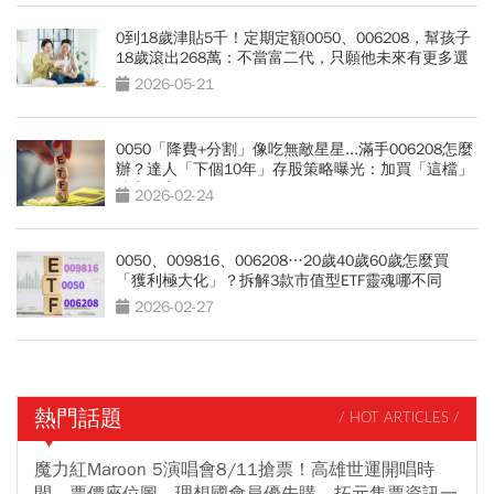
0到18歲津貼5千！定期定額0050、006208，幫孩子
18歲滾出268萬：不當富二代，只願他未來有更多選
擇
2026-05-21
0050「降費+分割」像吃無敵星星...滿手006208怎麼
辦？達人「下個10年」存股策略曝光：加買「這檔」
勝率更高
2026-02-24
0050、009816、006208…20歲40歲60歲怎麼買
「獲利極大化」？拆解3款市值型ETF靈魂哪不同
2026-02-27
熱門話題
/ HOT ARTICLES /
魔力紅Maroon 5演唱會8/11搶票！高雄世運開唱時
間、票價座位圖、理想國會員優先購、拓元售票資訊一