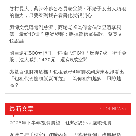
眷村長大，蔡詩萍聊公務員老父親：不給子女出人頭地
的壓力，只要看到我在看書他就很開心
顏博文從聯電到慈濟，商場老將為何會信陳昱瑄李易
儒、豪給10億？慈濟發聲：將捍衛信眾捐款、蔡英文
也說話
國巨還在500元掙扎，這檔已連6漲「反彈7成」衝千金
股，法人喊到1430元，還有5成空間
兆基百億財務危機！包租教母4年前收到房東私訊看出
「包租代管龍頭岌岌可危」：為何租約越多，風險越
高？
最新文章
/ HOT NEWS /
2026年下半年投資展望：狂熱漲勢 vs 嚴峻現實
友達二把手柯富仁裸辭內幕！「落後群創」成最後稻