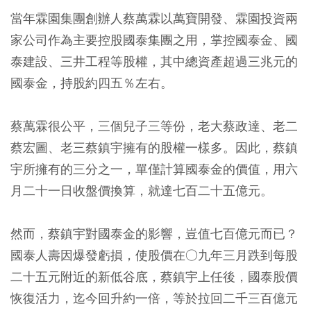
當年霖園集團創辦人蔡萬霖以萬寶開發、霖園投資兩
家公司作為主要控股國泰集團之用，掌控國泰金、國
泰建設、三井工程等股權，其中總資產超過三兆元的
國泰金，持股約四五％左右。
蔡萬霖很公平，三個兒子三等份，老大蔡政達、老二
蔡宏圖、老三蔡鎮宇擁有的股權一樣多。因此，蔡鎮
宇所擁有的三分之一，單僅計算國泰金的價值，用六
月二十一日收盤價換算，就達七百二十五億元。
然而，蔡鎮宇對國泰金的影響，豈值七百億元而已？
國泰人壽因爆發虧損，使股價在○九年三月跌到每股
二十五元附近的新低谷底，蔡鎮宇上任後，國泰股價
恢復活力，迄今回升約一倍，等於拉回二千三百億元