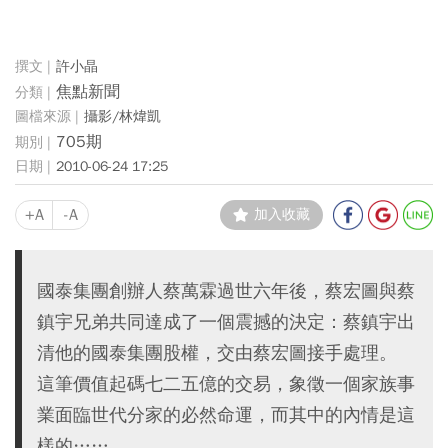
許小晶
焦點新聞
攝影/林煒凱
705期
2010-06-24 17:25
+A
-A
加入收藏
國泰集團創辦人蔡萬霖過世六年後，蔡宏圖與蔡
鎮宇兄弟共同達成了一個震撼的決定：蔡鎮宇出
清他的國泰集團股權，交由蔡宏圖接手處理。
這筆價值起碼七二五億的交易，象徵一個家族事
業面臨世代分家的必然命運，而其中的內情是這
樣的……