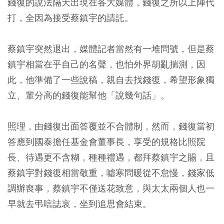
錢復的說法隔天出現在各大媒體，錢復之所以上陣代
打，全因為接受蔡鎮宇的請託。
蔡鎮宇突然退出，媒體記者當然有一堆問號，但是蔡
鎮宇相當在乎自己的名聲，也怕外界胡亂揣測，因
此，他準備了一些說稿，親自去找錢復，希望形象獨
立、輩分高的錢復能幫他「說幾句話」。
照理，由錢復出面答覆並不合體制，然而，錢復當初
答應到國泰擔任基金會董事長，享受的規格比照院
長、待遇更不含糊，種種禮遇，都拜蔡鎮宇之賜，且
蔡鎮宇對錢復相當敬重，噓寒問暖從不怠慢，錢家低
調辦喪事，蔡鎮宇不僅送花致意，與太太兩個人也一
早就去弔唁誌哀，坐到追思會結束。