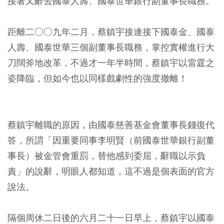
接著又辭去國泰人壽、國泰世華銀行副董事長職務。
距離二○○九年二月，蔡鎮宇接連接下國泰金、國泰
人壽、國泰世華三個副董事長職務，掌控實權進行大
刀闊斧地改革，不過才一年半時間，蔡鎮宇以雷霆之
姿降臨，但如今也以同樣戲劇性的強度撤離！
蔡鎮宇離職的原因，由國泰慈善基金會董事長錢復代
答，所謂「因重要同事李明賢（前國泰世華銀行副董
事長）被金管會重罰，替他感到委屈，辭職以示負
責」的說辭，明眼人都知道，這不過是個表面的官方
說法。
隔個周休二日後的六月二十一日早上，蔡鎮宇以國泰