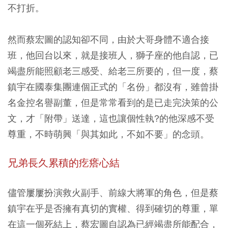
不打折。
然而蔡宏圖的認知卻不同，由於大哥身體不適合接
班，他回台以來，就是接班人，獅子座的他自認，已
竭盡所能照顧老三感受、給老三所要的，但一度，蔡
鎮宇在國泰集團連個正式的「名份」都沒有，雖曾掛
名金控名譽副董，但是常常看到的是已走完決策的公
文，才「附帶」送達，這也讓個性執?的他深感不受
尊重，不時萌興「與其如此，不如不要」的念頭。
兄弟長久累積的疙瘩心結
儘管屢屢扮演救火副手、前線大將軍的角色，但是蔡
鎮宇在乎是否擁有真切的實權、得到確切的尊重，單
在這一個死結上，蔡宏圖自認為已經竭盡所能配合，