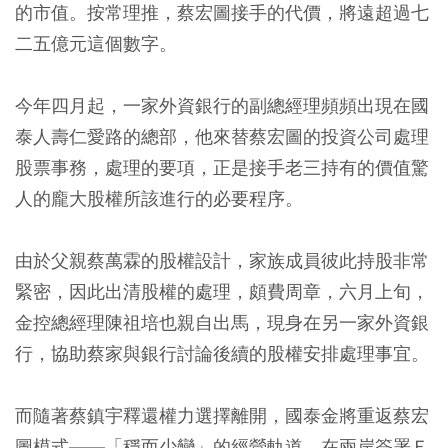
的市值。按常理推，蔡宏圖接手的代價，將遠超過七
二五億元這個數字。
今年四月起，一家外資銀行的副總經理頻頻出現在國
泰人壽仁愛路的總部，他來替蔡宏圖的投資公司處理
股票事務，處理的要項，正是接手老三持有的價值驚
人的龐大股權所該進行的必要程序。
由於父親蔡萬霖的股權設計，家族成員彼此持股非常
緊密，因此出清股權的處理，頗費周章，六月上旬，
金控總經理陳祖培也親自出馬，現身在另一家外資銀
行，協助蔡家與銀行討論後續的股權安排處理事宜。
而隨著蔡鎮宇釋還權力選擇離開，國泰金將重返蔡宏
圖模式——「穩而少變」的經營軌道。在兩岸簽署Ｅ