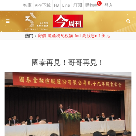
0
熱門：
房價
遺產稅免稅額
fed
高股息etf
美元
國泰再見！哥哥再見！