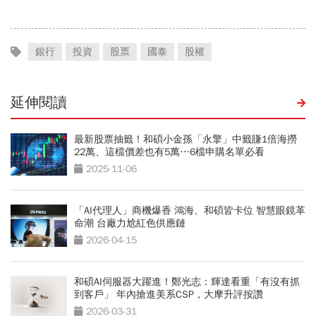
銀行
投資
股票
國泰
股權
延伸閱讀
最新股票抽籤！和碩小金孫「永擎」中籤賺1倍海撈
22萬、這檔價差也有5萬…6檔申購名單必看
2025-11-06
「AI代理人」商機爆香 鴻海、和碩皆卡位 智慧眼鏡革
命潮 台廠力尬紅色供應鏈
2026-04-15
和碩AI伺服器大躍進！鄭光志：輝達看重「有沒有抓
到客戶」 年內搶進美系CSP，大摩升評按讚
2026-03-31