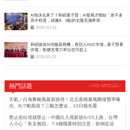
AI泡沫化來了？和碩童子賢：AI發展才開始「差不多
高中程度，就像8、9點的太陽充滿希望」
2025-10-23
和碩搶攻AI伺服器商機，再切入ASIC市場...童子賢看
供電：盼擴充電力單位也可趕上
2026-01-23
熱門話題
/ HOT ARTICLES /
天氣／白海豚颱風最新路徑！北北基桃暴風圈侵襲率曝
光、8/7颱風假？三颱怎麼走，10日報先看
禁止你出境就禁止…中國出入境新規9/15上路，台灣
人小心「有去無回」？4種職業特別注意：前例在這