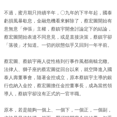
不過，蜜月期只持續半年，○九年的下半年起，國泰
虧損風暴歇息，金融危機看來解除了，蔡宏圖開始有
意無意「伸張」主權，蔡鎮宇開會討論定下的結論，
蔡宏圖開始表達不同意見，或是直接決策，蔡鎮宇卻
「落後」才知道。一切的狀態似乎又回到一年半前。
蔡宏圖、蔡鎮宇兩人從性格到行事作風都南轅北轍。
法律人、獅子座的蔡宏圖從回台以來，就空降進入國
泰人壽董事會，隨著金控成立，原本蔡鎮宇主導的銀
行也納入金控，蔡宏圖擔任金控董事長，成為當然領
導人，蔡鎮宇卻沒有正式的一官半職。
原本，若是能夠一個上、一個下，一個正，一個副，