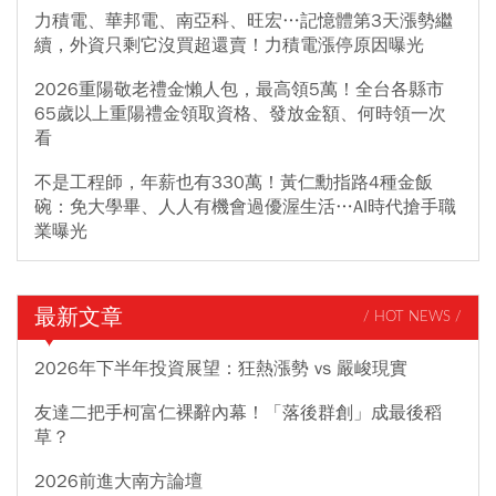
力積電、華邦電、南亞科、旺宏…記憶體第3天漲勢繼
續，外資只剩它沒買超還賣！力積電漲停原因曝光
2026重陽敬老禮金懶人包，最高領5萬！全台各縣市
65歲以上重陽禮金領取資格、發放金額、何時領一次
看
不是工程師，年薪也有330萬！黃仁勳指路4種金飯
碗：免大學畢、人人有機會過優渥生活…AI時代搶手職
業曝光
最新文章
/ HOT NEWS /
2026年下半年投資展望：狂熱漲勢 vs 嚴峻現實
友達二把手柯富仁裸辭內幕！「落後群創」成最後稻
草？
2026前進大南方論壇