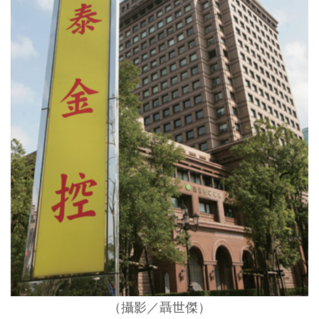
（攝影／聶世傑）