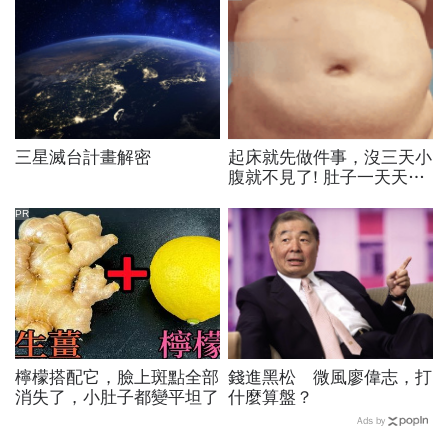
三星滅台計畫解密
起床就先做件事，沒三天小
腹就不見了! 肚子一天天變
小！
PR
檸檬搭配它，臉上斑點全部
錢進黑松 微風廖偉志，打
消失了，小肚子都變平坦了
什麼算盤？
Ads by