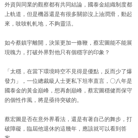
外資與同業的觀察都有共同結論，國泰金組織制度都
上軌道，但是機器還是有很多關節沒上油潤滑，動起
來，吱吱軋軋地，不夠靈活。
如今蔡鎮宇離開，決策更加一條鞭，蔡宏圖能不能展
現魄力，打破外界對他只有個穩字的印象？
「太穩，在當下環境時空不見得是優點，反而少了爆
發力」，一位總裁級人士更私下坦率直言，○八年是
國泰金的黃金巔峰，想再創巔峰，蔡宏圖穩健而保守
的個性作風，將是亟待突破的。
蔡宏圖是否在意外界看法，還是有著自己的舞步，打
破障礙，臨屆他退休的這幾年，應該就可以看到答