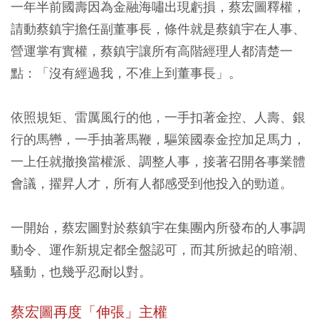
一年半前國壽因為金融海嘯出現虧損，蔡宏圖釋權，
請動蔡鎮宇擔任副董事長，條件就是蔡鎮宇在人事、
營運掌有實權，蔡鎮宇讓所有高階經理人都清楚一
點：「沒有經過我，不准上到董事長」。
依照規矩、雷厲風行的他，一手扣著金控、人壽、銀
行的馬轡，一手抽著馬鞭，驅策國泰金控加足馬力，
一上任就撤換當權派、調整人事，接著召開各事業體
會議，擢昇人才，所有人都感受到他投入的勁道。
一開始，蔡宏圖對於蔡鎮宇在集團內所發布的人事調
動令、運作新規定都全盤認可，而其所掀起的暗潮、
騷動，也幾乎忍耐以對。
蔡宏圖再度「伸張」主權