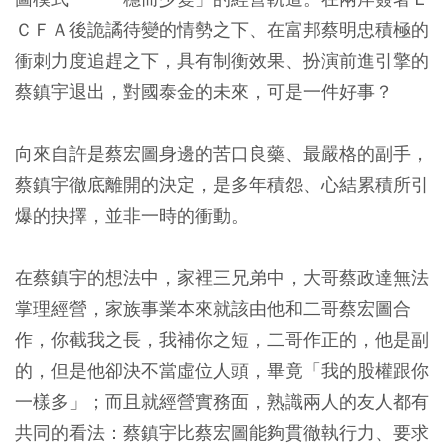
ＣＦＡ後詭譎待變的情勢之下、在富邦蔡明忠積極的
衝刺力度追趕之下，具有制衡效果、扮演前進引擎的
蔡鎮宇退出，對國泰金的未來，可是一件好事？
向來自許是蔡宏圖身邊的苦口良藥、最嚴格的副手，
蔡鎮宇徹底離開的決定，是多年積怨、心結累積所引
爆的抉擇，並非一時的衝動。
在蔡鎮宇的想法中，家裡三兄弟中，大哥蔡政達無法
掌理經營，家族事業本來就該由他和二哥蔡宏圖合
作，你截我之長，我補你之短，二哥作正的，他是副
的，但是他卻決不當虛位人頭，畢竟「我的股權跟你
一樣多」；而且就經營實務面，熟識兩人的友人都有
共同的看法：蔡鎮宇比蔡宏圖能夠貫徹執行力、要求