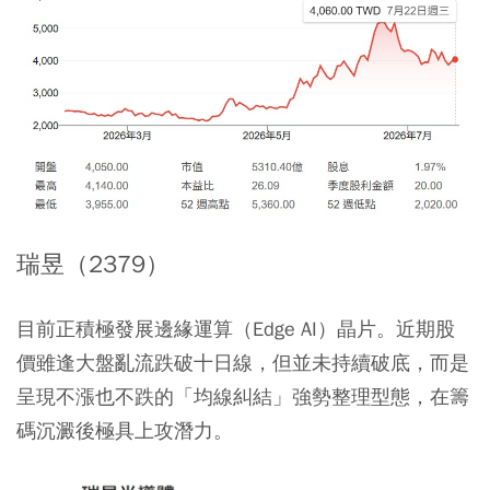
瑞昱（2379）
目前正積極發展邊緣運算（Edge AI）晶片。近期股
價雖逢大盤亂流跌破十日線，但並未持續破底，而是
呈現不漲也不跌的「均線糾結」強勢整理型態，在籌
碼沉澱後極具上攻潛力。