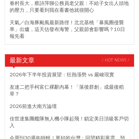
眷村長大，蔡詩萍聊公務員老父親：不給子女出人頭地
的壓力，只要看到我在看書他就很開心
天氣／白海豚颱風最新路徑！北北基桃「暴風圈侵襲
率」出爐，這天估發布海警，父親節會影響嗎？10日
報先看
最新文章
/ HOT NEWS /
2026年下半年投資展望：狂熱漲勢 vs 嚴峻現實
友達二把手柯富仁裸辭內幕！「落後群創」成最後稻
草？
2026前進大南方論壇
佳世達集團艦隊無人機小隊起飛！鎖定美日頂級客戶切
入
今周刊30週年特輯｜更好的台灣：回望精彩風雲，預