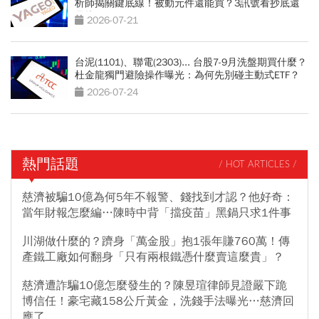
析師揭關鍵底線！被動元件還能買？3訊號看抄底還
是接刀
2026-07-21
台泥(1101)、聯電(2303)... 台股7-9月洗盤期買什麼？
杜金龍獨門避險操作曝光：為何先別碰主動式ETF？
2026-07-24
熱門話題
/ HOT ARTICLES /
慈濟被騙10億為何5年不報警、錢找到才認？他好奇：
當年財報怎麼編…陳時中背「擋疫苗」黑鍋只求1件事
川湖做什麼的？躋身「萬金股」抱1張年賺760萬！傳
產鐵工廠如何翻身「只有兩根鐵憑什麼賣這麼貴」？
慈濟遭詐騙10億怎麼發生的？陳昱瑄律師見證嚴下跪
博信任！豪宅藏158公斤黃金，洗錢手法曝光…慈濟回
應了