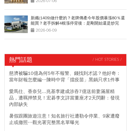
2026-07-06
新纖(1409)做什麼的？老牌傳產今年股價暴漲80％還
能買？老手拆解4根漲停背後：是剛開始還是炒完
了？
2026-06-09
熱門話題
/ HOT STORIES /
慈濟被騙10億為何5年不報警、錢找到才認？他好奇：
當年財報怎麼編…陳時中背「擋疫苗」黑鍋只求1件事
愛馬仕、香奈兒...兆基李建成涉吞7億送前妻滿屋精
品，遭羈押禁見！宏碁李文詳當董座才2天閃辭：發現
內部缺失
暑假跟團旅遊注意！知名旅行社遭勒令停業、9家遭廢
止或撤照…觀光署完整黑名單曝光