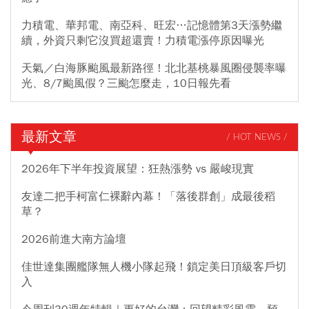
力積電、華邦電、南亞科、旺宏…記憶體第3天漲勢繼
續，外資只剩它沒買超還賣！力積電漲停原因曝光
天氣／白海豚颱風最新路徑！北北基桃暴風圈侵襲率曝
光、8/7颱風假？三颱怎麼走，10日報先看
最新文章
/ HOT NEWS /
2026年下半年投資展望：狂熱漲勢 vs 嚴峻現實
友達二把手柯富仁裸辭內幕！「落後群創」成最後稻
草？
2026前進大南方論壇
佳世達集團艦隊無人機小隊起飛！鎖定美日頂級客戶切
入