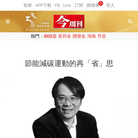
0
熱門：
鋼鐵股
富邦金
開發金
鴻海
升息
節能減碳運動的再「省」思