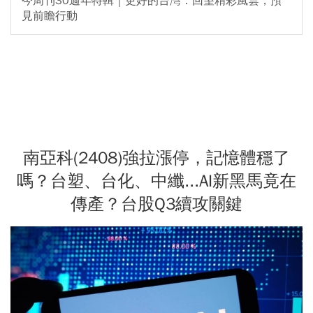
今周刊30週年特輯｜更好的台灣：回望精彩風雲，預
見前瞻行動
南亞科(2408)強拉漲停，記憶體穩了
嗎？台塑、台化、中纖...AI新黑馬竟在
傳產？台股Q3續攻關鍵