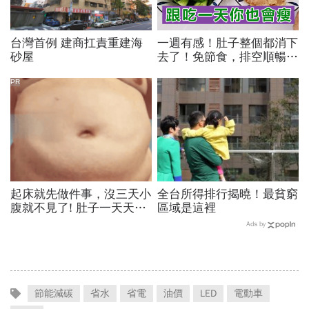
台灣首例 建商扛責重建海
一週有感！肚子整個都消下
砂屋
去了！免節食，排空順暢就
夠
PR
起床就先做件事，沒三天小
全台所得排行揭曉！最貧窮
腹就不見了! 肚子一天天變
區域是這裡
小！
Ads by
節能減碳
省水
省電
油價
LED
電動車