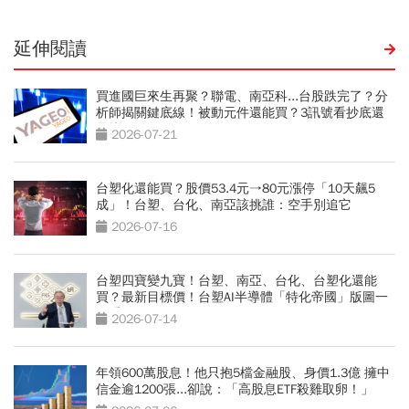
延伸閱讀
買進國巨來生再聚？聯電、南亞科...台股跌完了？分
析師揭關鍵底線！被動元件還能買？3訊號看抄底還
是接刀
2026-07-21
台塑化還能買？股價53.4元→80元漲停「10天飆5
成」！台塑、台化、南亞該挑誰：空手別追它
2026-07-16
台塑四寶變九寶！台塑、南亞、台化、台塑化還能
買？最新目標價！台塑AI半導體「特化帝國」版圖一
次看
2026-07-14
年領600萬股息！他只抱5檔金融股、身價1.3億 擁中
信金逾1200張...卻說：「高股息ETF殺雞取卵！」