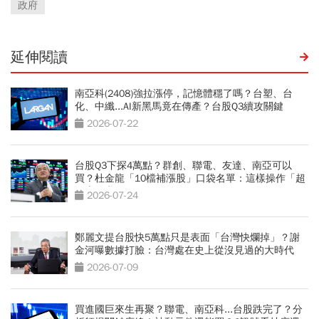
政府
延伸閱讀
南亞科(2408)強拉漲停，記憶體穩了嗎？台塑、台
化、中纖...AI新黑馬竟在傳產？台股Q3續攻關鍵
2026-07-22
台股Q3下探4萬點？群創、聯電、友達、南亞可以
買？杜金龍「10檔補漲股」口袋名單：這樣操作「超
好賺的啦」
2026-07-24
鄭麗文提台股快5萬點只是表面「台灣快爛掉」？謝
金河曝數據打臉：台灣處在史上從沒見過的大時代
2026-07-09
買進國巨來生再聚？聯電、南亞科...台股跌完了？分