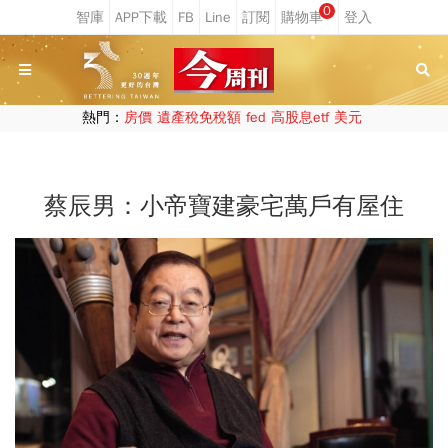
0
熱門：
房價
遺產稅免稅額
fed
高股息etf
美元
蔡辰男：小帝寶建豪宅萬戶有屋住