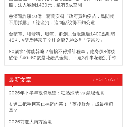
股，法人喊到1430元，還有5成空間
慈濟遭詐騙10億，蔣萬安稱「政府買夠疫苗，民間就
不用採購」！謝金河：這句話說得不夠公道
台積電、聯發科、聯電、群創...台股飆逾1400點叩關
45K，V型反轉來了？杜金龍先挑2檔「便當股」
80歲拿1億能幹嘛？曾捨不得搭計程車，他身價8億後
醒悟「40~60歲是花錢黃金期」：這3件事花錢別手軟
最新文章
/ HOT NEWS /
2026年下半年投資展望：狂熱漲勢 vs 嚴峻現實
友達二把手柯富仁裸辭內幕！「落後群創」成最後稻
草？
2026前進大南方論壇