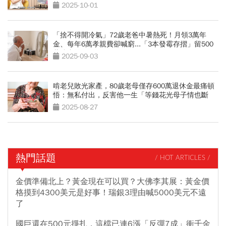
務自由？
2025-10-01
「捨不得開冷氣」72歲老爸中暑熱死！月領3萬年
金、每年6萬孝親費卻喊窮...「3本發霉存摺」留500
萬遺產啟示
2025-09-03
啃老兒敗光家產，80歲老母僅存600萬退休金最痛頓
悟：無私付出，反害他一生「等錢花光母子情也斷
了」
2025-08-27
熱門話題
/ HOT ARTICLES /
金價準備北上？黃金現在可以買？大佛李其展：黃金價
格摸到4300美元是好事！瑞銀3理由喊5000美元不遠
了
國巨還在500元掙扎，這檔已連6漲「反彈7成」衝千金