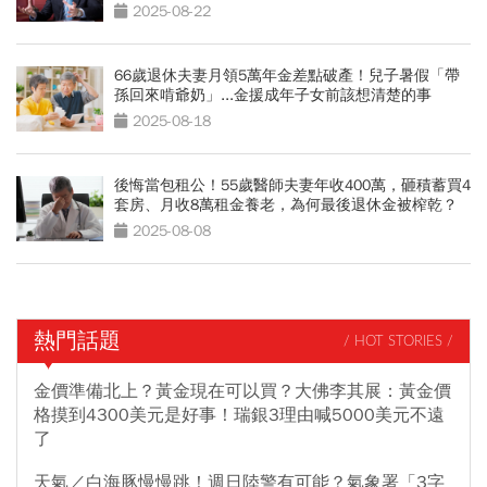
2025-08-22
66歲退休夫妻月領5萬年金差點破產！兒子暑假「帶
孫回來啃爺奶」...金援成年子女前該想清楚的事
2025-08-18
後悔當包租公！55歲醫師夫妻年收400萬，砸積蓄買4
套房、月收8萬租金養老，為何最後退休金被榨乾？
2025-08-08
熱門話題
/ HOT STORIES /
金價準備北上？黃金現在可以買？大佛李其展：黃金價
格摸到4300美元是好事！瑞銀3理由喊5000美元不遠
了
天氣／白海豚慢慢跳！週日陸警有可能？氣象署「3字