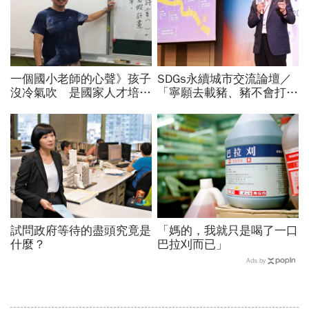
一個國小老師的心聲》孩子
SDGs永續城市交流論壇／
沒冷氣吹 是國家人才培育
「寧願去載豬、豬不會打
問題
1999」翻轉客運司機荒！
桃園市4大倡議，重構公共
運輸DNA
試問政府等待的盡頭究竟是
「媽的，我就只是喝了一口
什麼？
巴拉刈而已」
Ads by