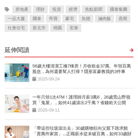
房地產
理財
投資
經濟
焦點新聞
國泰集團
一品大廈
國泰
帝寶
豪宅
魚翅
滷肉飯
燕窩
社會住宅
新北市
桃園
宏泰
延伸閱讀
56歲大樓清潔工擁7棟房！月收租金37萬、年領百萬
股息，為何還要幫人打掃？隱形富豪教我的3件事
2025-09-24
一年只領1次ATM！護理師月薪3萬6，26歲荒山野嶺
買「鬼屋」，如何41歲滾出2千萬？省錢術大公開
2025-09-11
「帶這些垃圾滾出去」30歲購物狂向父親下跪求饒
「賣萬件家當」...正職薪水從未破百萬，如何33歲財