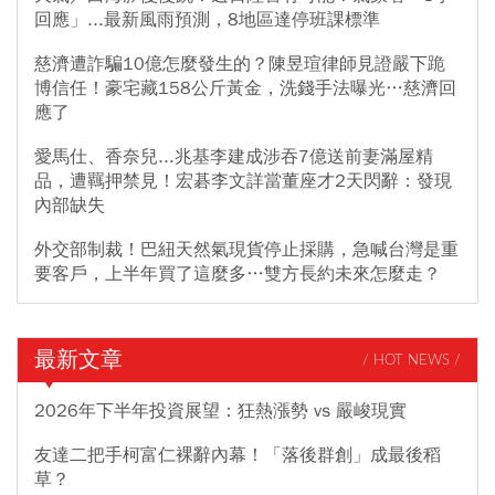
回應」...最新風雨預測，8地區達停班課標準
慈濟遭詐騙10億怎麼發生的？陳昱瑄律師見證嚴下跪
博信任！豪宅藏158公斤黃金，洗錢手法曝光…慈濟回
應了
愛馬仕、香奈兒...兆基李建成涉吞7億送前妻滿屋精
品，遭羈押禁見！宏碁李文詳當董座才2天閃辭：發現
內部缺失
外交部制裁！巴紐天然氣現貨停止採購，急喊台灣是重
要客戶，上半年買了這麼多…雙方長約未來怎麼走？
最新文章
/ HOT NEWS /
2026年下半年投資展望：狂熱漲勢 vs 嚴峻現實
友達二把手柯富仁裸辭內幕！「落後群創」成最後稻
草？