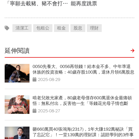
清潔工
包租公
租金
股息
理財
延伸閱讀
0050先養大、0056再領錢！給本金不多、中年準退
休族的投資攻略：40歲存股100萬，退休月領6萬股息
2025-08-29
啃老兒敗光家產，80歲老母僅存600萬退休金最痛頓
悟：無私付出，反害他一生「等錢花光母子情也斷
了」
2025-08-27
砸660萬買40張鴻海(2317)，1年大賺192萬秘訣「買
了忘記它」！一堂139萬的理財課：認賠學到的3件事