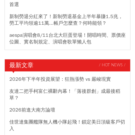
首選
新制勞退分紅來了！新制勞退基金上半年暴賺1.5兆，
勞工平均領逾11萬...帳戶怎麼查？何時能領？
aespa演唱會8/11台北大巨蛋登場！開唱時間、票價座
位圖、實名制規定、演唱會歌單懶人包
最新文章
/ HOT NEWS /
2026年下半年投資展望：狂熱漲勢 vs 嚴峻現實
友達二把手柯富仁裸辭內幕！「落後群創」成最後稻
草？
2026前進大南方論壇
佳世達集團艦隊無人機小隊起飛！鎖定美日頂級客戶切
入