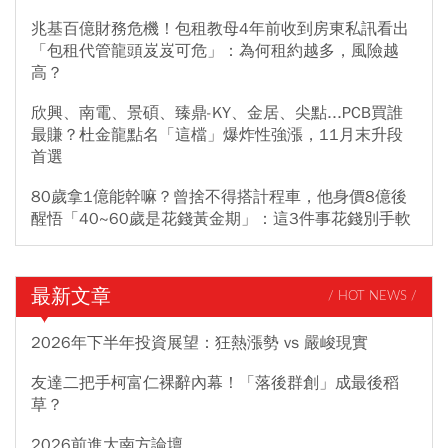
兆基百億財務危機！包租教母4年前收到房東私訊看出
「包租代管龍頭岌岌可危」：為何租約越多，風險越
高？
欣興、南電、景碩、臻鼎-KY、金居、尖點...PCB買誰
最賺？杜金龍點名「這檔」爆炸性強漲，11月末升段
首選
80歲拿1億能幹嘛？曾捨不得搭計程車，他身價8億後
醒悟「40~60歲是花錢黃金期」：這3件事花錢別手軟
最新文章
/ HOT NEWS /
2026年下半年投資展望：狂熱漲勢 vs 嚴峻現實
友達二把手柯富仁裸辭內幕！「落後群創」成最後稻
草？
2026前進大南方論壇