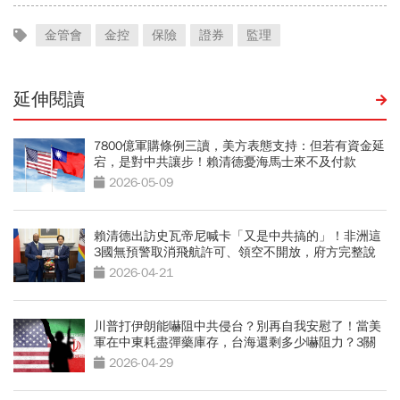
金管會
金控
保險
證券
監理
延伸閱讀
7800億軍購條例三讀，美方表態支持：但若有資金延
宕，是對中共讓步！賴清德憂海馬士來不及付款
2026-05-09
賴清德出訪史瓦帝尼喊卡「又是中共搞的」！非洲這
3國無預警取消飛航許可、領空不開放，府方完整說
明
2026-04-21
川普打伊朗能嚇阻中共侵台？別再自我安慰了！當美
軍在中東耗盡彈藥庫存，台海還剩多少嚇阻力？3關
鍵解析
2026-04-29