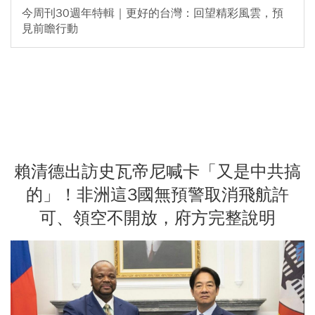
今周刊30週年特輯｜更好的台灣：回望精彩風雲，預
見前瞻行動
賴清德出訪史瓦帝尼喊卡「又是中共搞
的」！非洲這3國無預警取消飛航許
可、領空不開放，府方完整說明