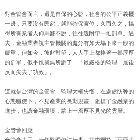
對金管會而言，還是自保的心態，社會的公平正義擺
一邊，只要沒有民怨，就能確保官位，久而久之，搞
得所有業者人仰馬翻不說，往往還附帶一堆罰單。過
去，金融業者視主管機關的處分有如天塌下來一般的
嚴重，但如今，彼此對望，人人手上都捧著一疊厚厚
的罰單，似乎也就無所謂了，「最嚴格的監理，最後
反而失去了功效」。
這就是台灣的金管會。監理大權失衡，在處處防弊的
心態驅使下，不見產業的長期規畫，阻擋了金融業的
進步，也讓金融環境，蒙上一層厚不見光的雲層。
金管會回應
金管會表示，一切監理依法行事。其中關於「正面表