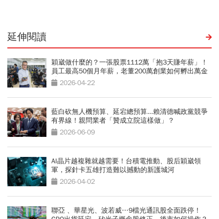
延伸閱讀
穎崴做什麼的？一張股票1112萬「抱3天賺年薪」！
員工最高50個月年薪，老董200萬創業如何孵出萬金
股
2026-04-22
藍白砍無人機預算、延宕總預算...賴清德喊政黨競爭
有界線！親問業者「贊成立院這樣做」？
2026-06-09
AI晶片越複雜就越需要！台積電推動、股后穎崴領
軍，探針卡五雄打造難以撼動的新護城河
2026-04-02
聯亞 、華星光、波若威…9檔光通訊股全面跌停！