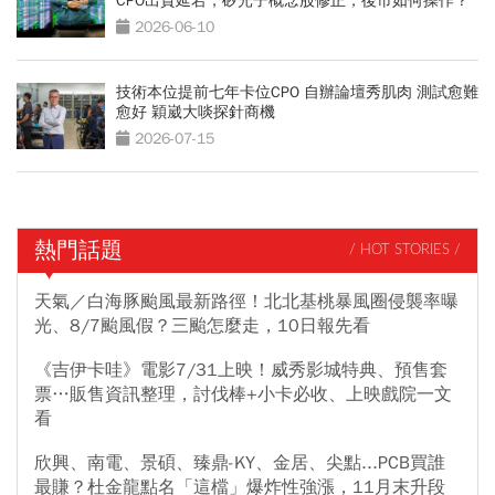
CPO出貨延宕，矽光子概念股修正，後市如何操作？
2026-06-10
技術本位提前七年卡位CPO 自辦論壇秀肌肉 測試愈難
愈好 穎崴大啖探針商機
2026-07-15
熱門話題
/ HOT STORIES /
天氣／白海豚颱風最新路徑！北北基桃暴風圈侵襲率曝
光、8/7颱風假？三颱怎麼走，10日報先看
《吉伊卡哇》電影7/31上映！威秀影城特典、預售套
票…販售資訊整理，討伐棒+小卡必收、上映戲院一文
看
欣興、南電、景碩、臻鼎-KY、金居、尖點...PCB買誰
最賺？杜金龍點名「這檔」爆炸性強漲，11月末升段