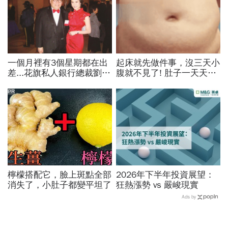
一個月裡有3個星期都在出
起床就先做件事，沒三天小
差...花旗私人銀行總裁劉宏
腹就不見了! 肚子一天天變
敏談眼裡的父親：他的白手
小！
成家，不是憑空而起
PR
檸檬搭配它，臉上斑點全部
2026年下半年投資展望：
消失了，小肚子都變平坦了
狂熱漲勢 vs 嚴峻現實
Ads by