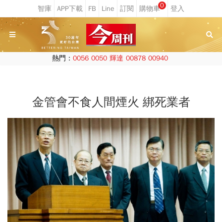
0
熱門：
0056
0050
輝達
00878
00940
金管會不食人間煙火 綁死業者