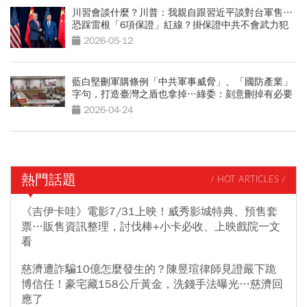
川習會談什麼？川普：我親自跟習近平談對台軍售…
恐踩雷根「6項保證」紅線？掛保證中共不會武力犯
台
2026-05-12
藍白堅刪軍購條例「中共軍事威脅」、「國防產業」
字句，打造臺灣之盾也拿掉…綠委：刻意刪掉有必要
嗎
2026-04-24
熱門話題
/ HOT ARTICLES /
《吉伊卡哇》電影7/31上映！威秀影城特典、預售套
票…販售資訊整理，討伐棒+小卡必收、上映戲院一文
看
慈濟遭詐騙10億怎麼發生的？陳昱瑄律師見證嚴下跪
博信任！豪宅藏158公斤黃金，洗錢手法曝光…慈濟回
應了