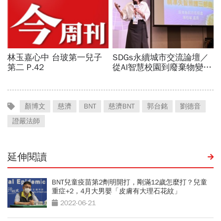
顏博文
慈濟
BNT
慈濟BNT
郭台銘
劉德音
證嚴法師
延伸閱讀
BNT兒童疫苗第2劑明開打，剛滿12歲怎麼打？兒童
重症+2，4月大男嬰「皮膚有大理石花紋」
2022-06-21