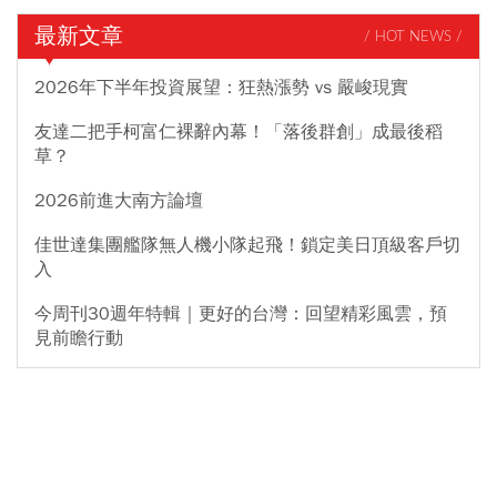
最新文章
/ HOT NEWS /
2026年下半年投資展望：狂熱漲勢 vs 嚴峻現實
友達二把手柯富仁裸辭內幕！「落後群創」成最後稻
草？
2026前進大南方論壇
佳世達集團艦隊無人機小隊起飛！鎖定美日頂級客戶切
入
今周刊30週年特輯｜更好的台灣：回望精彩風雲，預
見前瞻行動