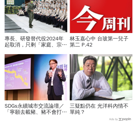
專長、研發替代役2024年
林玉嘉心中 台玻第一兒子
起取消，只剩「家庭、宗
第二 P.42
教」未來也要打靶…申請資
格、役期薪資一次看
SDGs永續城市交流論壇／
三疑點仍在 光洋科內情不
「寧願去載豬、豬不會打
單純？
1999」翻轉客運司機荒！
Ads by
桃園市4大倡議，重構公共
運輸DNA