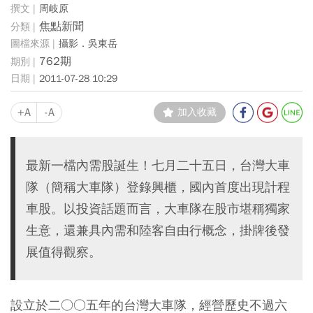
周岐原
焦點新聞
攝影．吳東岳
762期
2011-07-28 10:29
+A
-A
加入收藏
最新一檔內需股誕生！七月二十五日，台灣大車
隊（簡稱大車隊）登錄興櫃，國內首度出現計程
車股。以投資話題而言，大車隊在股市堪稱獨家
生意，還兼具內需和陸客自由行概念，掛牌後發
展值得觀察。
設立於二○○五年的台灣大車隊，經營歷史不過六