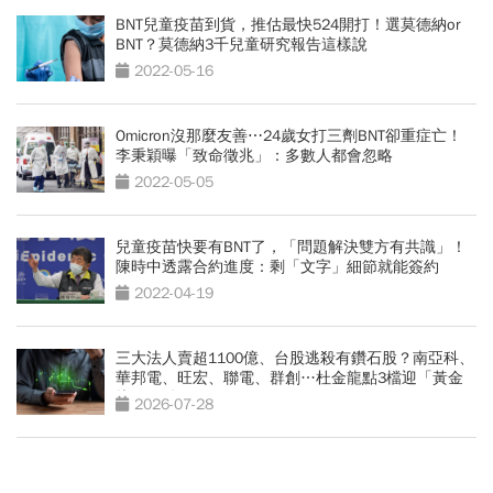
BNT兒童疫苗到貨，推估最快524開打！選莫德納or
BNT？莫德納3千兒童研究報告這樣說
2022-05-16
Omicron沒那麼友善⋯24歲女打三劑BNT卻重症亡！
李秉穎曝「致命徵兆」：多數人都會忽略
2022-05-05
兒童疫苗快要有BNT了，「問題解決雙方有共識」！
陳時中透露合約進度：剩「文字」細節就能簽約
2022-04-19
三大法人賣超1100億、台股逃殺有鑽石股？南亞科、
華邦電、旺宏、聯電、群創…杜金龍點3檔迎「黃金
坑」買點
2026-07-28