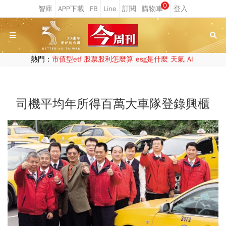
0
熱門：
市值型etf
股票股利怎麼算
esg是什麼
天氣
AI
司機平均年所得百萬大車隊登錄興櫃