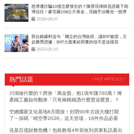
慈濟遭詐騙10億怎麼發生的？陳昱瑄律師見證嚴下跪
博信任！豪宅藏158公斤黃金，洗錢手法曝光…慈濟
回應了
2026-08-07
郭台銘爆料這句「獨立的台灣政府」讓BNT被擋，王
必勝秀證據：BNT大股東給郭董的信不是這樣寫
2023-05-10
熱門話題
/ HOT ARTICLES /
川湖做什麼的？躋身「萬金股」抱1張年賺760萬！傳
產鐵工廠如何翻身「只有兩根鐵憑什麼賣這麼貴」？
空總國家文化基地8月開放！封閉90年古蹟大樓打開
了…加碼「晴空季2026」這天登場，16件作品必看
兆基百億財務危機！包租教母4年前收到房東私訊看出