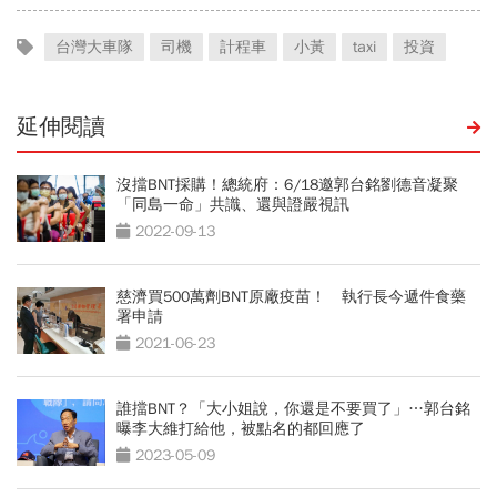
台灣大車隊
司機
計程車
小黃
taxi
投資
延伸閱讀
沒擋BNT採購！總統府：6/18邀郭台銘劉德音凝聚
「同島一命」共識、還與證嚴視訊
2022-09-13
慈濟買500萬劑BNT原廠疫苗！ 執行長今遞件食藥
署申請
2021-06-23
誰擋BNT？「大小姐說，你還是不要買了」…郭台銘
曝李大維打給他，被點名的都回應了
2023-05-09