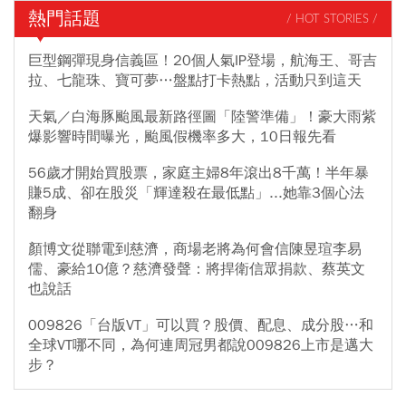
熱門話題
/ HOT STORIES /
巨型鋼彈現身信義區！20個人氣IP登場，航海王、哥吉
拉、七龍珠、寶可夢…盤點打卡熱點，活動只到這天
天氣／白海豚颱風最新路徑圖「陸警準備」！豪大雨紫
爆影響時間曝光，颱風假機率多大，10日報先看
56歲才開始買股票，家庭主婦8年滾出8千萬！半年暴
賺5成、卻在股災「輝達殺在最低點」...她靠3個心法
翻身
顏博文從聯電到慈濟，商場老將為何會信陳昱瑄李易
儒、豪給10億？慈濟發聲：將捍衛信眾捐款、蔡英文
也說話
009826「台版VT」可以買？股價、配息、成分股…和
全球VT哪不同，為何連周冠男都說009826上市是邁大
步？