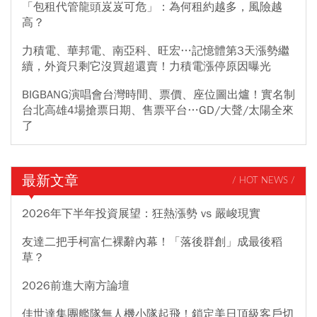
「包租代管龍頭岌岌可危」：為何租約越多，風險越
高？
力積電、華邦電、南亞科、旺宏…記憶體第3天漲勢繼
續，外資只剩它沒買超還賣！力積電漲停原因曝光
BIGBANG演唱會台灣時間、票價、座位圖出爐！實名制
台北高雄4場搶票日期、售票平台…GD/大聲/太陽全來
了
最新文章
/ HOT NEWS /
2026年下半年投資展望：狂熱漲勢 vs 嚴峻現實
友達二把手柯富仁裸辭內幕！「落後群創」成最後稻
草？
2026前進大南方論壇
佳世達集團艦隊無人機小隊起飛！鎖定美日頂級客戶切