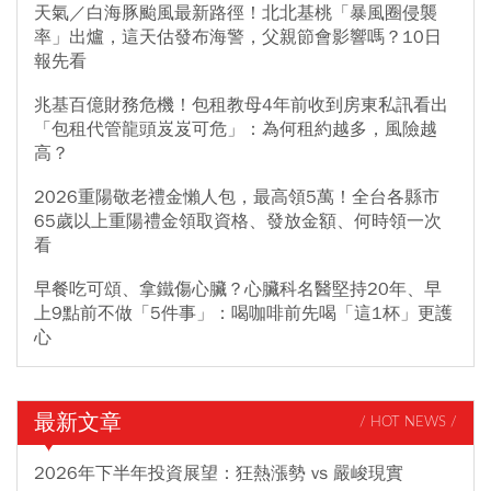
天氣／白海豚颱風最新路徑！北北基桃「暴風圈侵襲
率」出爐，這天估發布海警，父親節會影響嗎？10日
報先看
兆基百億財務危機！包租教母4年前收到房東私訊看出
「包租代管龍頭岌岌可危」：為何租約越多，風險越
高？
2026重陽敬老禮金懶人包，最高領5萬！全台各縣市
65歲以上重陽禮金領取資格、發放金額、何時領一次
看
早餐吃可頌、拿鐵傷心臟？心臟科名醫堅持20年、早
上9點前不做「5件事」：喝咖啡前先喝「這1杯」更護
心
最新文章
/ HOT NEWS /
2026年下半年投資展望：狂熱漲勢 vs 嚴峻現實