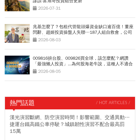
謬誤-富旭哥投資組合更新
2026-07-31
兆基怎麼了？包租代管龍頭爆資金缺口逾百億！董座
閃辭、趙姬投資操盤人失聯…187人組自救會，公司
最新聲明
2026-08-03
009816拚台股、009826買全球，該怎麼配？網讚
「最強懶人投資」...為何股海老牛說，這種人不適合
買？
2026-08-05
熱門話題
/ HOT ARTICLES /
漢光演習斷網、防空演習時間！影響範圍、交通異動…
捷運台鐵高鐵公車停駛？城鎮韌性演習不配合最高罰
15萬