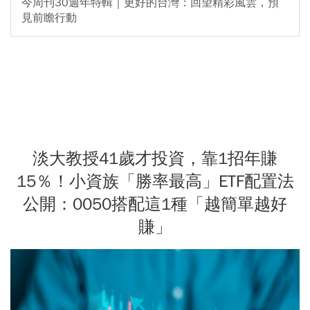
今周刊30週年特輯｜更好的台灣：回望精彩風雲，預
見前瞻行動
淡大教授41歲才投資，靠1招年賺
15％！小資族「勝率最高」ETF配置法
公開：0050搭配這1種「越簡單越好
賺」