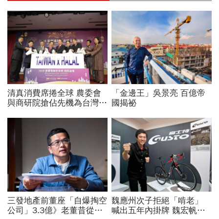
清真消費席捲全球 農委會
「金邊王」吳景亮 百億帝
與商研院搶佔先機為台灣農
國揭祕
水產加工品插旗穆斯林世界
三發地產前董座「自爆掏空
魏應州次子拒絕「啃老」
公司」3.3億》老董昔從精
喊出五年內掛牌 魏宏帆繳