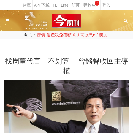
0
熱門：
房價
遺產稅免稅額
fed
高股息etf
美元
找周董代言「不划算」 曾鏘聲收回主導
權