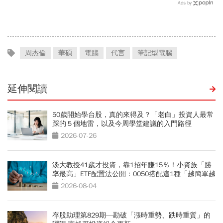
神病院脫逃、董娘阻擋查
出品牌路上首張成績單
Ads by
帳 這家獲利創6年新高的
公司怎麼了？
周杰倫
華碩
電腦
代言
筆記型電腦
延伸閱讀
50歲開始學台股，真的來得及？「老白」投資人最常
踩的５個地雷，以及今周學堂建議的入門路徑
2026-07-26
淡大教授41歲才投資，靠1招年賺15％！小資族「勝
率最高」ETF配置法公開：0050搭配這1種「越簡單越
好賺」
2026-08-04
存股助理第829期—勘破「漲時重勢、跌時重質」的