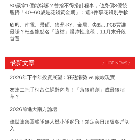
80歲拿1億能幹嘛？曾捨不得搭計程車，他身價8億後
醒悟「40~60歲是花錢黃金期」：這3件事花錢別手軟
欣興、南電、景碩、臻鼎-KY、金居、尖點...PCB買誰
最賺？杜金龍點名「這檔」爆炸性強漲，11月末升段
首選
最新文章
/ HOT NEWS /
2026年下半年投資展望：狂熱漲勢 vs 嚴峻現實
友達二把手柯富仁裸辭內幕！「落後群創」成最後稻
草？
2026前進大南方論壇
佳世達集團艦隊無人機小隊起飛！鎖定美日頂級客戶切
入