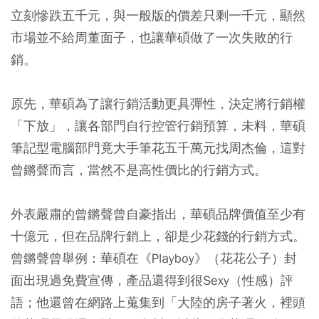
立刻慘跌五千元，與一般版的價差只剩一千元，顯然
市場並不給周董面子，也讓華碩做了一次失敗的行
銷。
原先，華碩為了讓行銷活動更具彈性，決定將行銷權
「下放」，讓各部門自行控管行銷預算，未料，華碩
筆記型電腦部門竟大手筆花五千萬元找周杰倫，這對
曾鏘聲而言，當然不是高性價比的行銷方式。
外表嚴肅的曾鏘聲曾自豪指出，華碩品牌價值至少有
十億元，但在品牌行銷上，卻是少花錢的行銷方式。
曾鏘聲曾舉例：華碩在《Playboy》（花花公子）封
面出現過免費宣傳，產品還得到很Sexy（性感）評
語；他還曾在網路上蒐集到「大陸的房子著火，裡頭