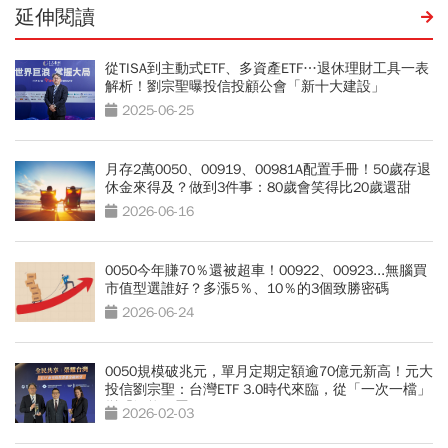
延伸閱讀
從TISA到主動式ETF、多資產ETF…退休理財工具一表
解析！劉宗聖曝投信投顧公會「新十大建設」
2025-06-25
月存2萬0050、00919、00981A配置手冊！50歲存退
休金來得及？做到3件事：80歲會笑得比20歲還甜
2026-06-16
0050今年賺70％還被超車！00922、00923...無腦買
市值型選誰好？多漲5％、10％的3個致勝密碼
2026-06-24
0050規模破兆元，單月定期定額逾70億元新高！元大
投信劉宗聖：台灣ETF 3.0時代來臨，從「一次一檔」
變「智能配置」
2026-02-03