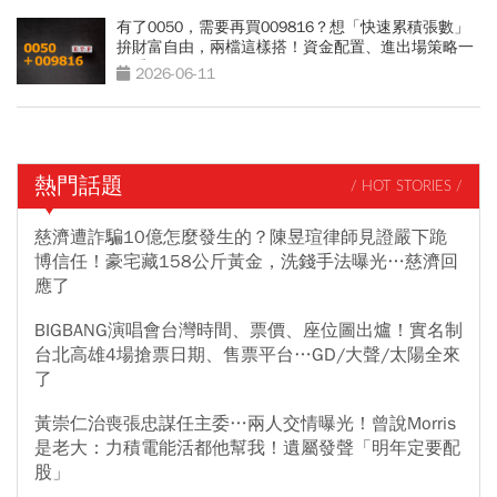
有了0050，需要再買009816？想「快速累積張數」
拚財富自由，兩檔這樣搭！資金配置、進出場策略一
次看
2026-06-11
熱門話題
/ HOT STORIES /
慈濟遭詐騙10億怎麼發生的？陳昱瑄律師見證嚴下跪
博信任！豪宅藏158公斤黃金，洗錢手法曝光…慈濟回
應了
BIGBANG演唱會台灣時間、票價、座位圖出爐！實名制
台北高雄4場搶票日期、售票平台…GD/大聲/太陽全來
了
黃崇仁治喪張忠謀任主委…兩人交情曝光！曾說Morris
是老大：力積電能活都他幫我！遺屬發聲「明年定要配
股」