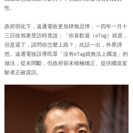
性。
政府弱化下，遠通電收更加肆無忌憚，一四年一月十
三日徐旭東受訪時竟說：「你喜歡退（eTag）就退，
但是退了，請問你怎麼上路？」此話一出，外界譁
然。遠通電收誤導民眾「沒有eTag就無法上國道」的
做法，從未間斷，但政府卻未積極矯正、提供國道駕
駛者正確資訊。