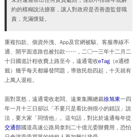
約的模糊說法搪塞，讓人對政府是否善盡監督職
責，充滿懷疑。
重複扣款、個資外洩、App及官網被駭、客服專線不
通、開平面道路也被扣款……，二○一三年十二月二
十日國道計程收費上路至今，遠通電收
eTag
（e通標
籤）幾乎每天都爆發問題，導致民怨四起，十天就有
上萬人退租。
面對眾怒，遠通電收老闆、遠東集團總裁
徐旭東
一四
年一月十三日卻以「不要只是看比例很小的錯誤」說
法，要大家「同情他」。這句話，對比於遠通每年從
交通部
國道高速公路局拿到二十億元委辦費用，恐怕
只會讓乖乖買單的納稅人更加難以接受。