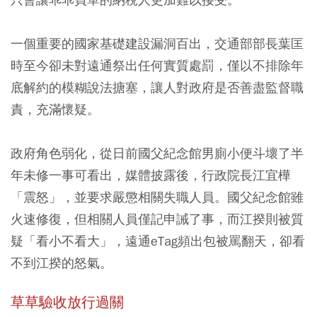
一個重要的國家基礎建設漏洞百出，交通部部長葉匡
時至今卻未對遠通祭出任何實質處罰，僅以不排除年
底解約的模糊說法搪塞，讓人對政府是否善盡監督職
責，充滿懷疑。
政府角色弱化，從日前國父紀念館男廁小便斗壞了半
年未修一事可看出，媒體披露後，行政院長江宜樺
「震怒」，並要求嚴懲相關失職人員。國父紀念館雖
火速修復，但相關人員僅記申誡了事，而江揆則被質
疑「看小不看大」，遠通eTag頻出包被罵翻天，卻看
不到江揆的怒氣。
草草驗收放行過關