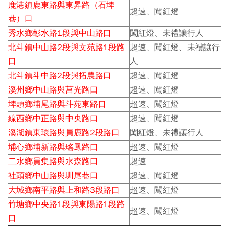
鹿港鎮鹿東路與東昇路（石埤
超速、闖紅燈
巷）口
秀水鄉彰水路1段與中山路口
闖紅燈、未禮讓行人
北斗鎮中山路2段與文苑路1段路
超速、闖紅燈、未禮讓行
口
人
北斗鎮斗中路2段與拓農路口
超速、闖紅燈
溪州鄉中山路與莒光路口
超速、闖紅燈
埤頭鄉埔尾路與斗苑東路口
超速、闖紅燈
線西鄉中正路與中央路口
超速、闖紅燈
溪湖鎮東環路與員鹿路2段路口
闖紅燈、未禮讓行人
埔心鄉埔新路與瑤鳳路口
超速、闖紅燈
二水鄉員集路與水森路口
超速
社頭鄉中山路與圳尾巷口
超速、闖紅燈
大城鄉南平路與上和路3段路口
超速、闖紅燈
竹塘鄉中央路1段與東陽路1段路
超速、闖紅燈
口