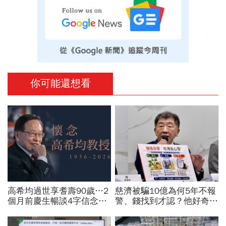
你可能還想看
高希均過世享耆壽90歲…2
慈濟被騙10億為何5年不報
個月前慶生暢談4字信念，
警、錢找到才認？他好奇：
回憶錄給讀者忠告：自求多
當年財報怎麼編…陳時中背
福、一切靠自己爭氣
「擋疫苗」黑鍋只求1件事