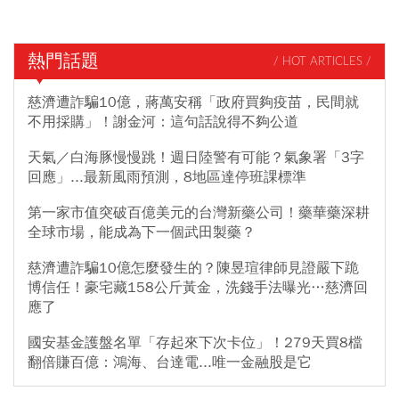
熱門話題
/ HOT ARTICLES /
慈濟遭詐騙10億，蔣萬安稱「政府買夠疫苗，民間就
不用採購」！謝金河：這句話說得不夠公道
天氣／白海豚慢慢跳！週日陸警有可能？氣象署「3字
回應」...最新風雨預測，8地區達停班課標準
第一家市值突破百億美元的台灣新藥公司！藥華藥深耕
全球市場，能成為下一個武田製藥？
慈濟遭詐騙10億怎麼發生的？陳昱瑄律師見證嚴下跪
博信任！豪宅藏158公斤黃金，洗錢手法曝光…慈濟回
應了
國安基金護盤名單「存起來下次卡位」！279天買8檔
翻倍賺百億：鴻海、台達電...唯一金融股是它