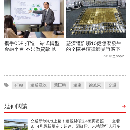
攜手CDP 打造一站式轉型
慈濟遭詐騙10億怎麼發生
金融平台 不只做貸款 國泰
的？陳昱瑄律師見證嚴下跪
世華化身減碳顧問
博信任！豪宅藏158公斤黃
Ads by
金，洗錢手法曝光…慈濟回
應了
eTag
遠通電收
葉匡時
遠東
徐旭東
交通
延伸閱讀
交通新制4/1上路！違規秒噴2.4萬再吊照…一文看
3、4月最新規定：超速、闖紅燈、未禮讓行人罰多