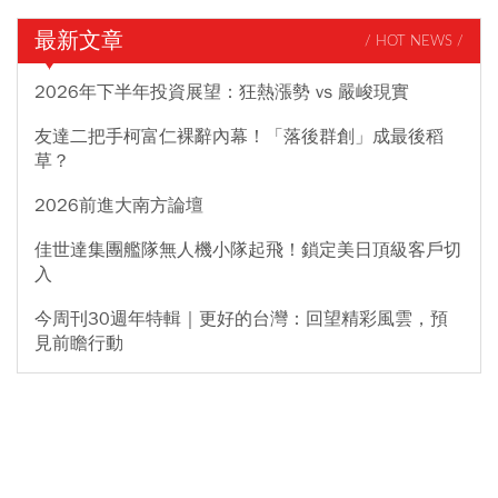
最新文章
/ HOT NEWS /
2026年下半年投資展望：狂熱漲勢 vs 嚴峻現實
友達二把手柯富仁裸辭內幕！「落後群創」成最後稻
草？
2026前進大南方論壇
佳世達集團艦隊無人機小隊起飛！鎖定美日頂級客戶切
入
今周刊30週年特輯｜更好的台灣：回望精彩風雲，預
見前瞻行動