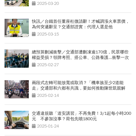
少？
2025-03-20
快訊／台鐵首任董座杜微請辭！才喊調漲火車票價，
為何突遞辭呈？交通部證實：代理人選是他
2025-03-15
總預算刪減衝擊／交通部遭刪凍逾170億，民眾哪些
權益受損？領牌考照、搭公車、公路養護...衝擊一次
看
2025-02-27
兩段式左轉可能放寬或取消？「機車族至少2道能
走」交通部和六都有共識，要如何推動陳世凱親解
2025-02-14
交通違規聽「道安講習」不再免費！3/1起每小時200
元 不參加沒事？荷包先噴1800元
2025-01-24