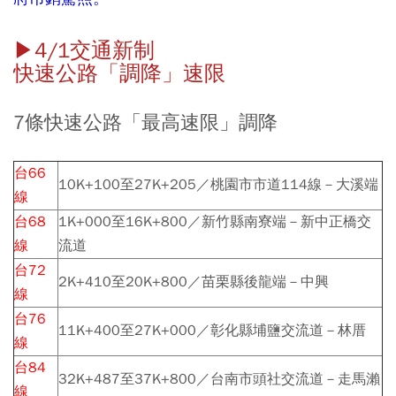
▶︎4/1交通新制
快速公路「調降」速限
7條快速公路「最高速限」調降
台66
10K+100至27K+205／桃園市市道114線－大溪端
線
台68
1K+000至16K+800／新竹縣南寮端－新中正橋交
線
流道
台72
2K+410至20K+800／苗栗縣後龍端－中興
線
台76
11K+400至27K+000／彰化縣埔鹽交流道－林厝
線
台84
32K+487至37K+800／台南市頭社交流道－走馬瀨
線