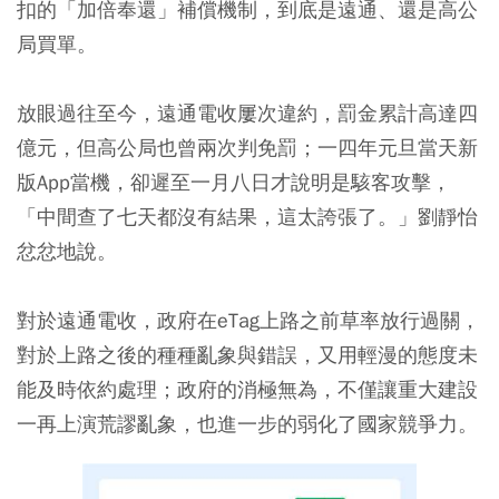
扣的「加倍奉還」補償機制，到底是遠通、還是高公
局買單。
放眼過往至今，遠通電收屢次違約，罰金累計高達四
億元，但高公局也曾兩次判免罰；一四年元旦當天新
版App當機，卻遲至一月八日才說明是駭客攻擊，
「中間查了七天都沒有結果，這太誇張了。」劉靜怡
忿忿地說。
對於遠通電收，政府在eTag上路之前草率放行過關，
對於上路之後的種種亂象與錯誤，又用輕漫的態度未
能及時依約處理；政府的消極無為，不僅讓重大建設
一再上演荒謬亂象，也進一步的弱化了國家競爭力。