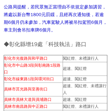
公路局提醒，若民眾無正當理由不依規定參加講習，
將處以新台幣1800元罰鍰，且經再次通知後，若逾
期6個月仍未參加，汽車駕駛人將被吊扣駕照6個月，
車主則會吊扣車牌6個月。
◆彰化縣增19處「科技執法」路口
彰化市光復路與和平路口
闖紅燈、未禮讓行人
彰化市中山路3段與彰南路1段路
超速、闖紅燈
口
彰化市線東路1段與環河街口
超速、闖紅燈
超速、闖紅燈、未禮讓行
員林市莒光路與至善街口
人
員林市員林大道與員埔路口
超速、闖紅燈
員林市南昌路與中正路口
闖紅燈、未禮讓行人