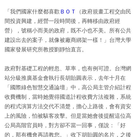
「我們國家什麼都喜歡
ＢＯＴ
（政府規畫工程交由民
間投資興建，經營一段時間後，再轉移由政府經
營），號稱小而美的政府，既不小也不美。所有公共
建設出去的案子，就像被廠商綁架一樣！」台灣大學
國家發展研究所教授劉靜怡直言。
政府對基礎工程的輕忽、草率，也有例可證。台灣網
站分級推廣基金會執行長胡貽圓表示，去年十月在
「國際綠色智慧交通論壇」中，高公局主管介紹計程
收費機制，當時她覺得國道計程收費方法複雜，系統
的程式演算方法交代不清楚，擔心上路後，會有資安
上的風險，怕被駭客攻擊。但是當她會後提醒這位高
公局高階官員時，對方卻不當一回事，僅說：「好
的，那有機會再請教您。」收下胡貽圓的名片，之後