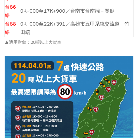
台86
0K+000至17K+900／台南市台南端－關廟
線
台88
0K+000至22K+391／高雄市五甲系統交流道－竹
線
田端
▲適用對象：20噸以上大貨車