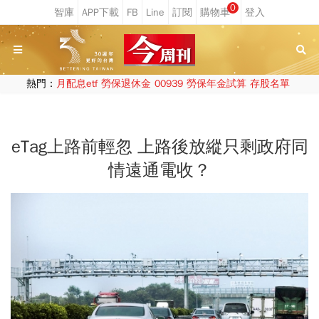
0
熱門：
月配息etf
勞保退休金
00939
勞保年金試算
存股名單
eTag上路前輕忽 上路後放縱只剩政府同
情遠通電收？