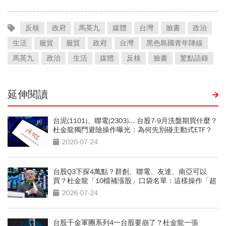
反核
政府
馬英九
媒體
台灣
臉書
政治
生活
服貿
服貿
政府
台灣
黑色島國青年陣線
馬英九
政治
生活
媒體
反核
臉書
驚點語錄
延伸閱讀
台泥(1101)、聯電(2303)... 台股7-9月洗盤期買什麼？
杜金龍獨門避險操作曝光：為何先別碰主動式ETF？
2026-07-24
台股Q3下探4萬點？群創、聯電、友達、南亞可以
買？杜金龍「10檔補漲股」口袋名單：這樣操作「超
好賺的啦」
2026-07-24
台股千金軍團系列4一台股要崩了？杜金龍一張