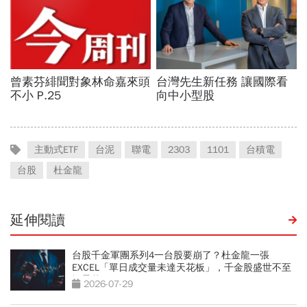
主動式ETF
台泥
聯電
2303
1101
台積電
台股
杜金龍
延伸閱讀
台股千金軍團系列4一台股要崩了？杜金龍一張
EXCEL「單日成交量未達天花板」，千金股盛世不至
於曇花一現
2026-07-29