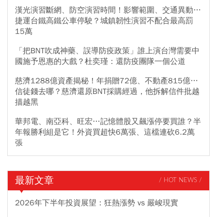
漢光演習斷網、防空演習時間！影響範圍、交通異動…
捷運台鐵高鐵公車停駛？城鎮韌性演習不配合最高罰
15萬
「把BNT吹成神藥、誤導防疫政策」誰上演台灣需要中
國施予恩惠的大戲？杜奕瑾：還防疫團隊一個公道
慈濟1288億資產揭秘！年捐贈72億、不動產815億…
信徒錢去哪？慈濟還原BNT採購經過，他拆解信件批越
描越黑
華邦電、南亞科、旺宏…記憶體股又飆漲停要買誰？半
年報勝利組是它！外資買超快6萬張、這檔連砍6.2萬
張
最新文章
/ HOT NEWS /
2026年下半年投資展望：狂熱漲勢 vs 嚴峻現實