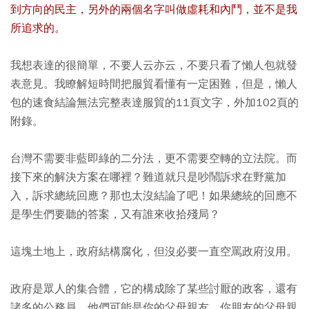
到方向的民主，另外的兩個名字叫做虛耗和內鬥，並不是我
所追求的。
我想表達的很簡單，
不要人云亦云，不要只看了懶人包就發
表意見。
我瞭解短時間把服貿看懂有一定困難，但是，懶人
包的速食結論無法完整表達服貿的11頁文字，外加102頁的
附錄。
台灣不需要非藍即綠的二分法，更不需要空轉的立法院。而
接下來的解決方案在哪裡？難道就只是吵鬧訴求在野黨加
入，訴求總統回應？那也太沒結論了吧！如果總統的回應不
是學生們要聽的答案，又有誰來收拾殘局？
這塊土地上，政府結構腐化，但沒必要一直空罵政府沒用。
政府是眾人的集合體，它的構成除了某些討厭的政客，還有
諸多的公務員。他們可能是你的父母親友，你朋友的父母親