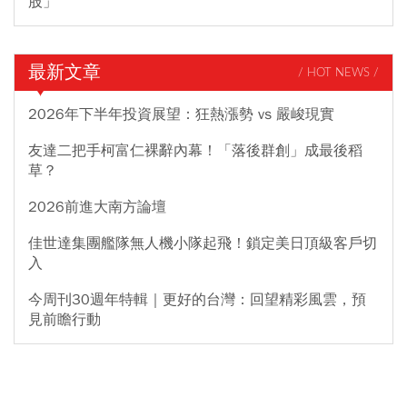
股」
最新文章
/ HOT NEWS /
2026年下半年投資展望：狂熱漲勢 vs 嚴峻現實
友達二把手柯富仁裸辭內幕！「落後群創」成最後稻
草？
2026前進大南方論壇
佳世達集團艦隊無人機小隊起飛！鎖定美日頂級客戶切
入
今周刊30週年特輯｜更好的台灣：回望精彩風雲，預
見前瞻行動