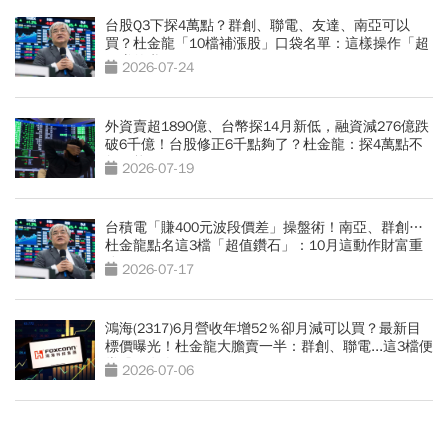
台股Q3下探4萬點？群創、聯電、友達、南亞可以
買？杜金龍「10檔補漲股」口袋名單：這樣操作「超
好賺的啦」
2026-07-24
外資賣超1890億、台幣探14月新低，融資減276億跌
破6千億！台股修正6千點夠了？杜金龍：探4萬點不
無可能
2026-07-19
台積電「賺400元波段價差」操盤術！南亞、群創…
杜金龍點名這3檔「超值鑽石」：10月這動作財富重
分配
2026-07-17
鴻海(2317)6月營收年增52％卻月減可以買？最新目
標價曝光！杜金龍大膽賣一半：群創、聯電...這3檔便
當股更有肉
2026-07-06