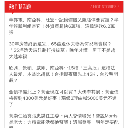
熱門話題
/ HOT STORIES /
華邦電、南亞科、旺宏…記憶體股又飆漲停要買誰？半
年報勝利組是它！外資買超快6萬張、這檔連砍6.2萬
張
30年房貸終於還完，65歲退休夫妻為何忍痛賣房？
「55坪透天厝只剩打掃拔草」晚年才懂：房子不是越
大越幸福
欣興、景碩、威剛、南亞科…15檔「三高股」這檔法
人最愛、本益比超低！台指期夜盤先上45K，台股明開
飆？
金價準備北上？黃金現在可以買？大佛李其展：黃金價
格摸到4300美元是好事！瑞銀3理由喊5000美元不遠
了
黃崇仁治喪張忠謀任主委…兩人交情曝光！曾說Morris
是老大：力積電能活都他幫我！遺屬發聲「明年定要配