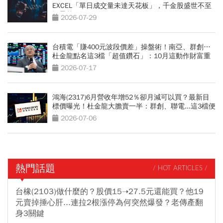
EXCEL「單日成交量未達天花板」，千金股盛世不至
於曇花一現
2026-07-29
台積電「賺400元波段價差」操盤術！南亞、群創…
杜金龍點名這3檔「超值鑽石」：10月這動作財富重
分配
2026-07-17
鴻海(2317)6月營收年增52％卻月減可以買？最新目
標價曝光！杜金龍大膽賣一半：群創、聯電...這3檔便
當股更有肉
2026-07-06
熱門話題
/ HOT ARTICLES /
台橡(2103)做什麼的？股價15➝27.5元還能買？他19
元賣掉捶心肝...連拉2根漲停為何突然爆發？老傳產翻
身3關鍵