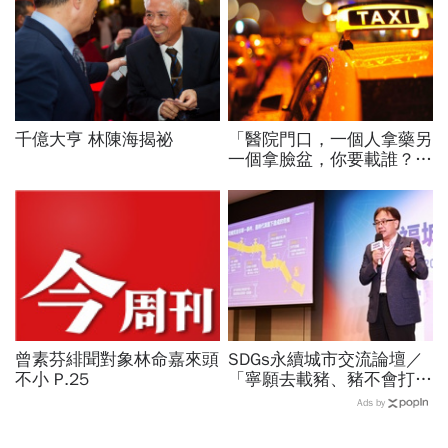
千億大亨 林陳海揭祕
「醫院門口，一個人拿藥另
一個拿臉盆，你要載誰？」
一個計程車司機給我們上了
13年的MBA課
曾素芬緋聞對象林命嘉來頭
SDGs永續城市交流論壇／
不小 P.25
「寧願去載豬、豬不會打
1999」翻轉客運司機荒！
Ads by
桃園市4大倡議，重構公共
運輸DNA