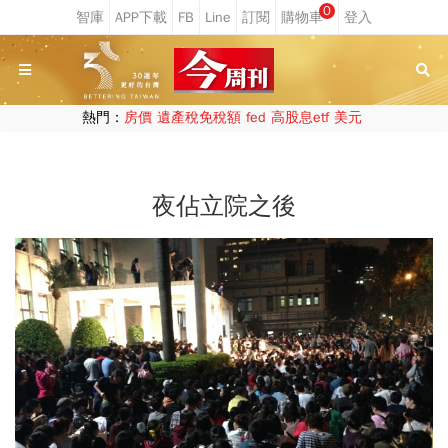
0
熱門：
房價
遺產稅免稅額
fed
高股息etf
美元
夜佔立院之後