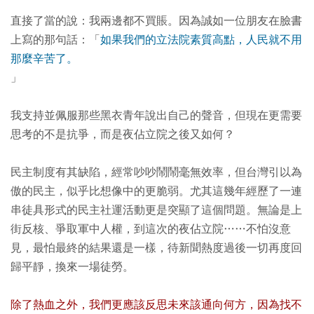
直接了當的說：我兩邊都不買賬。因為誠如一位朋友在臉書
上寫的那句話：「
如果我們的立法院素質高點，人民就不用
那麼辛苦了。
」
我支持並佩服那些黑衣青年說出自己的聲音，但現在更需要
思考的不是抗爭，而是夜佔立院之後又如何？
民主制度有其缺陷，經常吵吵鬧鬧毫無效率，但台灣引以為
傲的民主，似乎比想像中的更脆弱。尤其這幾年經歷了一連
串徒具形式的民主社運活動更是突顯了這個問題。無論是上
街反核、爭取軍中人權，到這次的夜佔立院……不怕沒意
見，最怕最終的結果還是一樣，待新聞熱度過後一切再度回
歸平靜，換來一場徒勞。
除了熱血之外，我們更應該反思未來該通向何方，因為找不