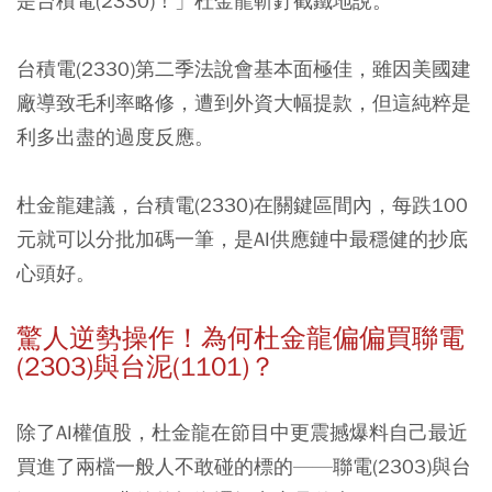
是台積電(2330)！」杜金龍斬釘截鐵地說。
台積電(2330)第二季法說會基本面極佳，雖因美國建
廠導致毛利率略修，遭到外資大幅提款，但這純粹是
利多出盡的過度反應。
杜金龍建議，台積電(2330)在關鍵區間內，每跌100
元就可以分批加碼一筆，是AI供應鏈中最穩健的抄底
心頭好。
驚人逆勢操作！為何杜金龍偏偏買聯電
(2303)與台泥(1101)？
除了AI權值股，杜金龍在節目中更震撼爆料自己最近
買進了兩檔一般人不敢碰的標的——聯電(2303)與台