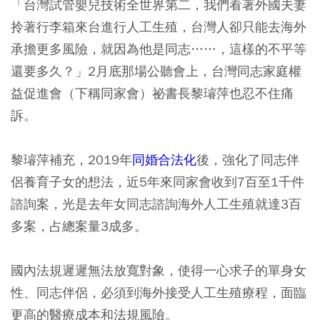
「台灣試管嬰兒技術全世界第二，我們看著外國夫妻
拎著行李箱來台進行人工生殖，台灣人卻只能去海外
承擔更多風險，就因為他是同志……，這樣的不平等
還要多久？」2月底那場公聽會上，台灣同志家庭權
益促進會（下稱同家會）祕書長黎璿萍也忍不住痛
訴。
黎璿萍補充，2019年
同婚合法化
後，強化了同志伴
侶養育子女的想法，近5年來同家會收到7百至1千件
諮詢案，光是去年女同志諮詢海外人工生殖就達3百
多案，占總案量3成多。
國內法規遲遲無法放寬對象，使得一心求子的單身女
性、同志伴侶，必須到海外接受人工生殖療程，面臨
更高的醫療成本和法規風險。