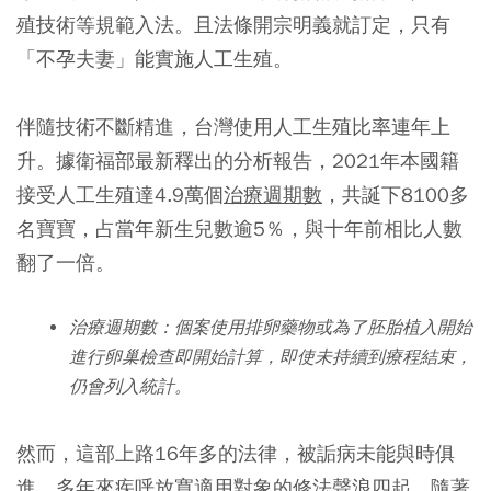
殖技術等規範入法。且法條開宗明義就訂定，只有
「不孕夫妻」能實施人工生殖。
伴隨技術不斷精進，台灣使用人工生殖比率連年上
升。據衛福部最新釋出的分析報告，2021年本國籍
接受人工生殖達4.9萬個
治療週期數
，共誕下8100多
名寶寶，占當年新生兒數逾5％，與十年前相比人數
翻了一倍。
治療週期數：個案使用排卵藥物或為了胚胎植入開始
進行卵巢檢查即開始計算，即使未持續到療程結束，
仍會列入統計。
然而，這部上路16年多的法律，被詬病未能與時俱
進，多年來疾呼放寬適用對象的修法聲浪四起，隨著