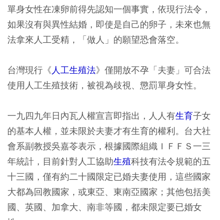
單身女性在凍卵前得先認知一個事實，依現行法令，
如果沒有與異性結婚，即使是自己的卵子，未來也無
法拿來人工受精，「做人」的願望恐會落空。
台灣現行《
人工生殖法
》僅開放不孕「夫妻」可合法
使用人工生殖技術，被視為歧視、懲罰單身女性。
一九四九年日內瓦人權宣言即指出，人人有
生育
子女
的基本人權，並未限於夫妻才有生育的權利。台大社
會系副教授吳嘉苓表示，根據國際組織ＩＦＦＳ一三
年統計，目前針對人工協助
生殖
科技有法令規範的五
十三國，僅有約二十國限定已婚夫妻使用，這些國家
大都為回教國家，或東亞、東南亞國家；其他包括美
國、英國、加拿大、南非等國，都未限定要已婚女