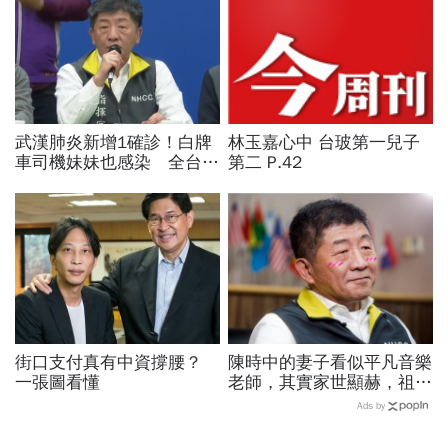
武漢肺炎新增1確診！白牌
林玉嘉心中 台玻第一兒子
車司機妹妹也感染 全台累
第二 P.42
積23例
街口支付真有中資撐腰？
陳時中的妻子看似平凡音樂
一張圖看懂
老師，其實家世顯赫，祖父
創辦高醫！大學同學揭底
Ads by
「陳時中戀愛史」