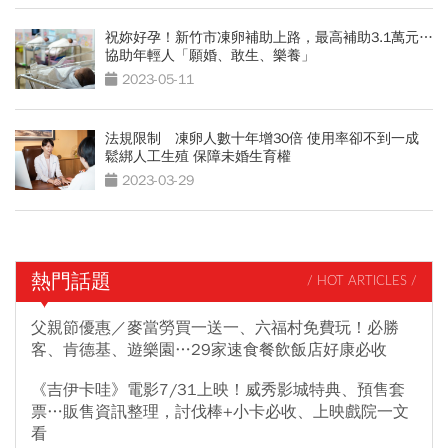
祝妳好孕！新竹市凍卵補助上路，最高補助3.1萬元…
協助年輕人「願婚、敢生、樂養」
2023-05-11
法規限制 凍卵人數十年增30倍 使用率卻不到一成
鬆綁人工生殖 保障未婚生育權
2023-03-29
熱門話題
/ HOT ARTICLES /
父親節優惠／麥當勞買一送一、六福村免費玩！必勝
客、肯德基、遊樂園…29家速食餐飲飯店好康必收
《吉伊卡哇》電影7/31上映！威秀影城特典、預售套
票…販售資訊整理，討伐棒+小卡必收、上映戲院一文
看