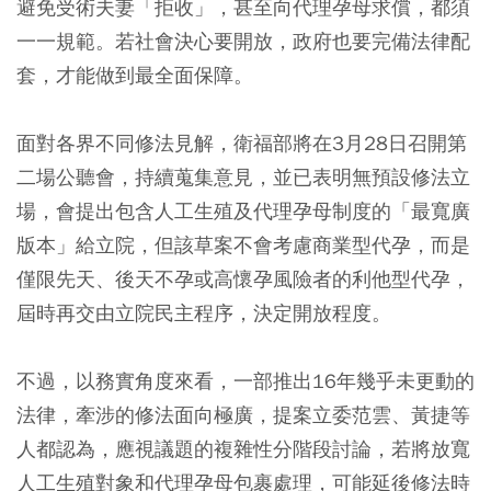
避免受術夫妻「拒收」，甚至向代理孕母求償，都須
一一規範。若社會決心要開放，政府也要完備法律配
套，才能做到最全面保障。
面對各界不同修法見解，衛福部將在3月28日召開第
二場公聽會，持續蒐集意見，並已表明無預設修法立
場，會提出包含人工生殖及代理孕母制度的「最寬廣
版本」給立院，但該草案不會考慮商業型代孕，而是
僅限先天、後天不孕或高懷孕風險者的利他型代孕，
屆時再交由立院民主程序，決定開放程度。
不過，以務實角度來看，一部推出16年幾乎未更動的
法律，牽涉的修法面向極廣，提案立委范雲、黃捷等
人都認為，應視議題的複雜性分階段討論，若將放寬
人工生殖對象和代理孕母包裹處理，可能延後修法時