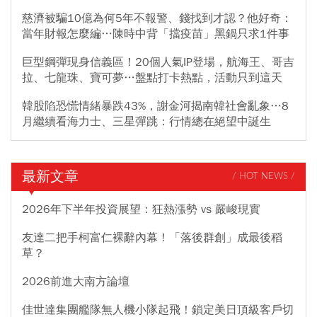
慈濟被騙10億為何5年不報警、錢找到才認？他好奇：
當年財報怎麼編…陳時中背「擋疫苗」黑鍋只求1件事
巨型鋼彈現身信義區！20個人氣IP登場，航海王、哥吉
拉、七龍珠、寶可夢…盤點打卡熱點，活動只到這天
韓股陷恐慌情緒暴跌43%，謝金河揭南韓社會亂象…8
月繼續看海力士、三星彈跳：行情總在絕望中誕生
最新文章
/ HOT NEWS /
2026年下半年投資展望：狂熱漲勢 vs 嚴峻現實
友達二把手柯富仁裸辭內幕！「落後群創」成最後稻
草？
2026前進大南方論壇
佳世達集團艦隊無人機小隊起飛！鎖定美日頂級客戶切