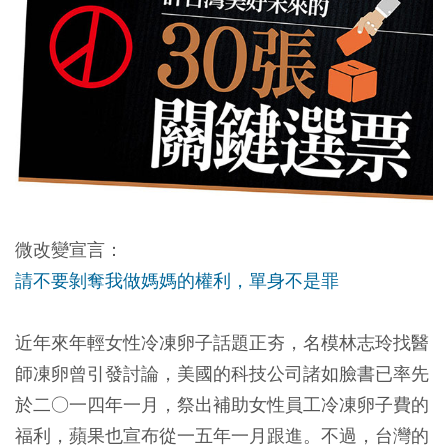
微改變宣言：
請不要剝奪我做媽媽的權利，單身不是罪
近年來年輕女性冷凍卵子話題正夯，名模林志玲找醫
師凍卵曾引發討論，美國的科技公司諸如臉書已率先
於二○一四年一月，祭出補助女性員工冷凍卵子費的
福利，蘋果也宣布從一五年一月跟進。不過，台灣的