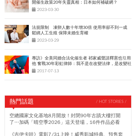
開催生政策20年失靈真相：日本如何補破網？
2023-03-30
法規限制 凍卵人數十年增30倍 使用率卻不到一成
鬆綁人工生殖 保障未婚生育權
2023-03-29
專訪》全美同婚合法化催生者 祁家威聲請釋憲也引用
他 奮戰30年彩虹律師：我不是在改變法律，是改變社
會
2017-07-13
熱門話題
/ HOT STORIES /
空總國家文化基地8月開放！封閉90年古蹟大樓打開
了…加碼「晴空季2026」這天登場，16件作品必看
《吉伊卡哇》電影7/31上映！威秀影城特典、預售套