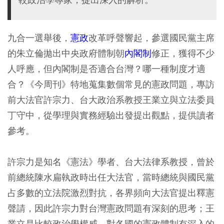
九合一選舉後，
憲政
改革呼聲響起，參選國民黨主席
的朱立倫拋出中央政府體制朝
內閣制
修正，獲得不少
人呼應，但內閣制是否適合台灣？哪一種制度才適
合？《今周刊》特地蒐集數個常見的憲政問題，專訪
前大法官許宗力、台大政治系教授王業立與立法委員
丁守中，從學理與實務經驗出發提出觀點，提供讀者
參考。
許宗力是知名《憲法》學者、台大法律系教授，曾於
前總統陳水扁執政時出任大法官，當時總統與國民黨
占多數的立法院激烈對抗，各界頻向大法官提出釋憲
聲請，因此許宗力對台灣憲政問題有深刻的思考；王
業立是比較政治學權威，對各國的憲政體制有深入的