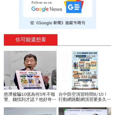
你可能還想看
慈濟被騙10億為何5年不報
台中防空演習時間8/10！
警、錢找到才認？他好奇：
行動網路斷網演習要多久、
當年財報怎麼編…陳時中背
還能用行動支付？城鎮韌性
「擋疫苗」黑鍋只求1件事
演習懶人包：拒配合最高罰
15萬