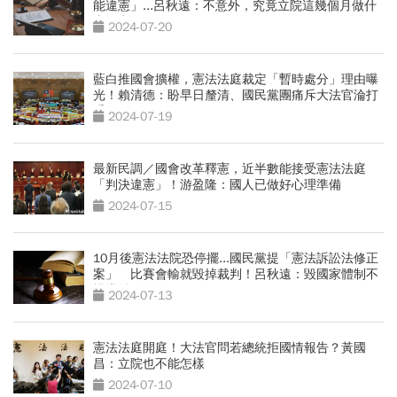
能違憲」...呂秋遠：不意外，究竟立院這幾個月做什
麼好事？
2024-07-20
藍白推國會擴權，憲法法庭裁定「暫時處分」理由曝
光！賴清德：盼早日釐清、國民黨團痛斥大法官淪打
手
2024-07-19
最新民調／國會改革釋憲，近半數能接受憲法法庭
「判決違憲」！游盈隆：國人已做好心理準備
2024-07-15
10月後憲法法院恐停擺...國民黨提「憲法訴訟法修正
案」 比賽會輸就毀掉裁判！呂秋遠：毀國家體制不
惜犧牲人民
2024-07-13
憲法法庭開庭！大法官問若總統拒國情報告？黃國
昌：立院也不能怎樣
2024-07-10