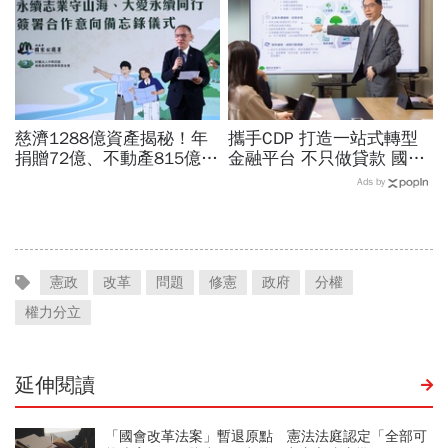
慈濟1288億資產揭秘！年
攜手CDP 打造一站式轉型
捐贈72億、不動產815億…
金融平台 不只做貸款 國泰
信徒錢去哪？慈濟還原BNT
世華化身減碳顧問
Ads by
採購經過，他拆解信件批越
描越黑
憲政
改革
問題
修憲
政府
分權
權力分立
延伸閱讀
「國會改革法案」暫退原點 憲法法庭認定「全部可