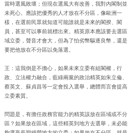
當時選風敗壞；但現在選風大有改善，我對內閣制並
未死心。應該把優秀的人才放在不分區，像歐洲一
樣，在選前民眾就知道可能誰就是未來的閣揆、閣
員，甚至可以事前就標出來。精英原本應該要去選區
域立委，聲音才會大，但為了怕劣幣驅逐良幣，還是
要把他放在不分區以免落選。
王：這我倒是不擔心，如果未來立委有組閣權，行
政、立法權力融合，藍綠兩黨的政治精英如朱立倫、
蔡英文、蘇貞昌等一定會投入選舉，總體而言會提高
立委素質。
問題是，有擔任政務官能力的精英該放在區域或不分
區？如果放在區域，這些精英到地方去選舉，未必能
夠選贏長期經營地方的立委；如果放在不分區，就是