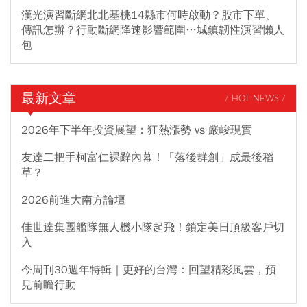
漢光演習斷網北北基桃14縣市何時啟動？股市下單、
傳訊怎辦？行動斷網降速影響範圍…城鎮韌性演習懶人
包
最新文章
/ HOT NEWS /
2026年下半年投資展望：狂熱漲勢 vs 嚴峻現實
友達二把手柯富仁裸辭內幕！「落後群創」成最後稻
草？
2026前進大南方論壇
佳世達集團艦隊無人機小隊起飛！鎖定美日頂級客戶切
入
今周刊30週年特輯｜更好的台灣：回望精彩風雲，預
見前瞻行動