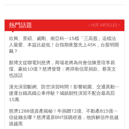
熱門話題
/ HOT ARTICLES /
欣興、景碩、威剛、南亞科…15檔「三高股」這檔法
人最愛、本益比超低！台指期夜盤先上45K，台股明開
飆？
顏博文從聯電到慈濟，商場老將為何會信陳昱瑄李易
儒、豪給10億？慈濟發聲：將捍衛信眾捐款、蔡英文
也說話
漢光演習斷網、防空演習時間！影響範圍、交通異動…
捷運台鐵高鐵公車停駛？城鎮韌性演習不配合最高罰
15萬
慈濟1288億資產揭秘！年捐贈72億、不動產815億…
信徒錢去哪？慈濟還原BNT採購經過，他拆解信件批越
描越黑