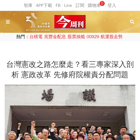
0
熱門：
台積電
兆豐金配息
股票抽籤
00929
航運股走勢
台灣憲改之路怎麼走？看三專家深入剖
析 憲政改革 先修府院權責分配問題