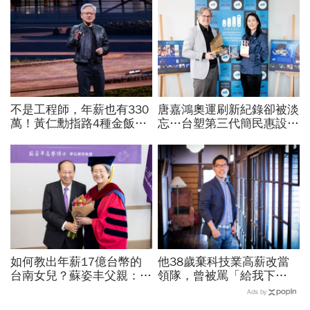
不是工程師，年薪也有330
唐嘉鴻奧運刷新紀錄卻被淡
萬！黃仁勳指路4種金飯
忘…台塑第三代簡民惠設台
碗：免大學畢、人人有機會
灣首座「創紀錄獎」：不是
過優渥生活…AI時代搶手職
只有金牌才值得掌聲
業曝光
如何教出年薪17億台幣的
他38歲棄科技業高薪改當
台南女兒？蘇姿丰父親：她
領隊，曾被罵「給我下
5歲我就開始教猶太人的觀
跪」：在台灣很多人怕失
Ads by
念 「正面看待失敗、勇於
敗，但人要餓死真的不容易