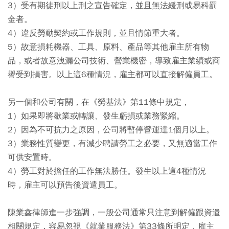
3）受有期徒刑以上刑之宣告確定，並且無法緩刑或易科罰
金者。
4）違反勞動契約或工作規則，並且情節重大者。
5）故意損耗機器、工具、原料、產品等其他雇主所有物
品，或者故意洩漏公司技術、營業機密，導致雇主業績或商
譽受到損害。以上這6種情況，雇主都可以直接解僱員工。
另一個和公司有關，在《勞基法》第11條中規定，
1）如果即將歇業或轉讓、發生虧損或業務緊縮。
2）因為不可抗力之原因，公司將暫停營運達1個月以上。
3）業務性質變更，有減少聘請勞工之必要，又無適當工作
可供安置時。
4）勞工對於擔任的工作無法勝任。發生以上這4種情況
時，雇主可以預告後資遣員工。
陳業鑫律師進一步強調，一般公司通常只注意到解僱跟資遣
相關規定，容易忽視《就業服務法》第33條所明定，雇主