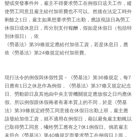
變或突發事件外，雇主不得要求勞工在例假日這天工作，縱
使勞工同意且雇主給付加班費也不可以。然後在法定工時外
剩餘之1日，雇主如果想要求勞工出勤，應該視該日為勞工
休假日或休息日，而分別支付報酬，假如是休假日（包括特
別休假日），依
《勞基法》第39條規定應給付加倍工資，若是休息日，應
依《勞基法》第24條規定給付加班費。
現行法令的例假與休假性質
－《勞基法》第36條規定，每7
日應有1日之休息作為例假，《勞基法》第37條又規定紀念
日、勞動節日及其他由中央主管機關規定應放假之日均應休
假。所以例假跟休假兩者有著本質上的不同，於是《勞基
法》第39條規定經勞工同意後在休假日出勤上班，雇主應
該發給加倍工資，就不適用在例假日，藉以避免雇主動輒以
已取得勞工同意，犧牲勞工應有之7休1例假日。倘若雇主
未符合《勞基法》第40條規定而要求勞工在例假日上班，