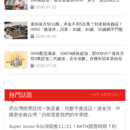
180萬股息：退休金重壓0050「多空一變恐鬧出人
命」
2026-07-22
退休後月領10萬，本金不用5百萬？到老都有錢花！
0050「微退休」試算：30歲、40歲、50歲躺平門檻
公開
2026-06-30
0056配息最多、00878績效超強，那00919？退休月
領3萬想省二代健保，安全張數、存幾年回本算給你
看
2026-07-16
熱門話題
/ HOT ARTICLES /
把台灣經濟說得一無是處，但數字會說話！謝金河：中
國更依賴台灣「仍很需要我們的半導體」
Super Junior 83z演唱會11/21！KKTIX開賣時間？利