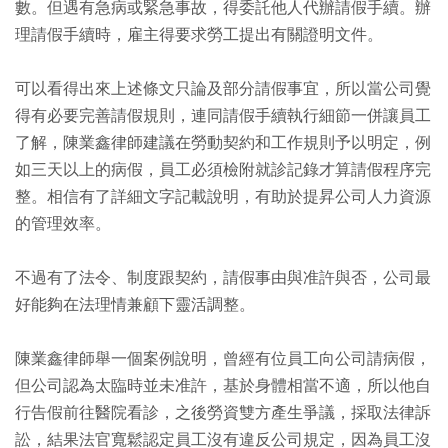
數。但遇有急病或緊急事故，得委託他人代辦請假手續。辦
理請假手續時，雇主得要求勞工提出有關證明文件。
可以看得出來上述條文只論及部分請假事宜，所以當公司覺
得有必要完善請假規則，連同請假手續執行細節一併讓員工
了解，陳業鑫律師建議在勞動契約和工作規則予以明定，例
如三天以上的病假，員工必須檢附就診記錄才算請假程序完
整。相信有了詳細文字記載說明，有助於提昇公司人力資源
的管理效率。
不過有了法令、制度跟契約，請假事由與准許與否，公司最
好能夠在法理情兼顧下靈活調整。
陳業鑫律師舉一個案例說明，曾經有位員工向公司請病假，
但公司認為太臨時並未准許，基於身體相當不適，所以他自
行告假前往醫院看診，之後勞資雙方產生爭議，採取法律訴
訟，結果法官寬鬆認定員工沒有違反公司規定，因為員工沒