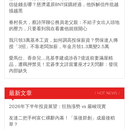
信徒錢去哪？慈濟還原BNT採購經過，他拆解信件批越
描越黑
眷村長大，蔡詩萍聊公務員老父親：不給子女出人頭地
的壓力，只要看到我在看書他就很開心
我只領3萬基本工資，如何調高投保薪資？勞保達人傳
授「3招」不靠老闆加薪，年金月領1.3萬變2.5萬
愛馬仕、香奈兒...兆基李建成涉吞7億送前妻滿屋精
品，遭羈押禁見！宏碁李文詳當董座才2天閃辭：發現
內部缺失
最新文章
/ HOT NEWS /
2026年下半年投資展望：狂熱漲勢 vs 嚴峻現實
友達二把手柯富仁裸辭內幕！「落後群創」成最後稻
草？