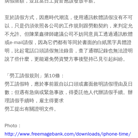
病假限額，並且當日工資皆應該發放半薪。
至於請假方式，因應時代潮流，使用通訊軟體請假沒有不可
以，只是仍須依照各公司的工作規則跟勞動契約，來判定允
不允許。但陳業鑫律師建議公司不妨同意員工透過通訊軟體
或e-mail請假，因為它們都有等同於書面的白紙黑字具體證
明，比起電話口頭請假無法錄音，查了通聯記錄也無法證明
說了些什麼，更能避免勞資雙方事後堅持己見引起糾紛。
「勞工請假規則」第10條：
勞工請假時，應於事前親自以口頭或書面敘明請假理由及日
數；但遇有急病或緊急事故，得委託他人代辦請假手續。辦
理請假手續時，雇主得要求
勞工提出有關證明文件。
Photo :
http://www.freemagebank.com/downloads/iphone-time/