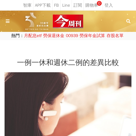
0
熱門：
月配息etf
勞保退休金
00939
勞保年金試算
存股名單
一例一休和週休二例的差異比較