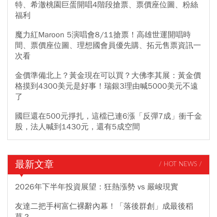
特、希澈桃園巨蛋開唱4階段搶票、票價座位圖、粉絲
福利
魔力紅Maroon 5演唱會8/11搶票！高雄世運開唱時
間、票價座位圖、理想國會員優先購、拓元售票資訊一
次看
金價準備北上？黃金現在可以買？大佛李其展：黃金價
格摸到4300美元是好事！瑞銀3理由喊5000美元不遠
了
國巨還在500元掙扎，這檔已連6漲「反彈7成」衝千金
股，法人喊到1430元，還有5成空間
最新文章
/ HOT NEWS /
2026年下半年投資展望：狂熱漲勢 vs 嚴峻現實
友達二把手柯富仁裸辭內幕！「落後群創」成最後稻
草？