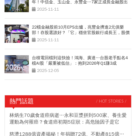
年！中信金、玉山金、永豐金…7家正成長金融股出
列
2025-11-11
22檔金融股前10月EPS出爐，兆豐金擠進2元俱樂
部！存股選誰好？「它」穩坐官股銀行成長王，股價
還很甜
2025-11-11
台積電回檔到這快撿！鴻海、廣達…台股老手點名4
檔AI股「嚴重被低估」：抱到2026年Q1賺3成
2025-12-05
熱門話題
/ HOT STORIES /
林炳生70歲食道癌病逝…永和豆漿拼到500家、養生愛
運動為何罹癌？食道癌初期5症狀：高危險因子是它
慈濟1288億資產揭秘！年捐贈72億、不動產815億…