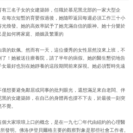
育有三名子女的女建築師，任職於慕尼黑北部的一家大型企
。在每次短暫的育嬰假過後，她隨即返回每週必須工作三十小
容光煥發。她的高效率賦予了她充滿自信的眼神。她十分樂於
己是如何將家庭、婚姻及繁重的
由衷的欽佩。然而有一天，這位優秀的女性居然沒來上班，不
倒了！她被送往療養院，請了半年的病假。她的醫生懇切地告
子女最好也別在她靜養的這段期間前來探視。她必須暫時先遠
不僅想要避免鄰居或同事的批判眼光，還想滿足來自老闆、伴
尼黑的女建築師，在自己的身體再也撐不下去，於最後一刻突
然不覺。
這個大家琅琅上口的概念，是在一九七○年代由紐約的心理醫
berger)所發明。佛洛伊登貝爾格主要的觀察對象是那些社會工作者。