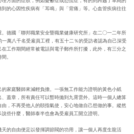
心理方面的症狀，例如憂鬱症或恐慌症，有的則跨越了單純的
聽到的心因性疾病有「耳鳴」與「背痛」等。心血管疾病往往
重。德國「聯邦職業安全暨職業健康研究所」在二○一二年所
出，受訪的一萬八千名受雇員工裡，有五十二％的受訪者認為自己深受
己在工作期間經常被電話與電子郵件所打擾，此外，有三分之
時間。
己的家庭醫師來減輕負擔。一張無工作能力證明的黃色小紙
名、蓋章，所有責任可以暫時拋到九霄雲外。這時一個人總算
自由，不再受他人的頤指氣使，安心地做自己想做的事。縱然
多說些什麼，醫師泰半也會為受雇員工開立證明。
幾天的自由便足以發揮調節閥的功用，讓一個人再度生龍活