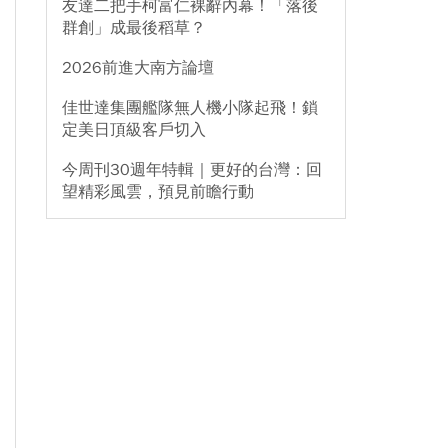
友達二把手柯富仁裸辭內幕！「落後
群創」成最後稻草？
2026前進大南方論壇
佳世達集團艦隊無人機小隊起飛！鎖
定美日頂級客戶切入
今周刊30週年特輯｜更好的台灣：回
望精彩風雲，預見前瞻行動