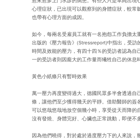
愈來愈多上門求診的病患。有些人只是單純出現
心理症狀，已出現可以觀察到的身體症狀，較常
也帶有心理方面的成因。
如今，每兩名受雇員工就有一名抱怨工作負擔太
出版的《壓力報告》(Stressreport)中指
時間及效能的壓力，有四十四％的受訪者認為自
一的受訪者則因龐大的工作量而犧牲自己的休息
黃色小紙條只有暫時效果
萬一壓力再度變得過大，德國民眾多半會透過自
條，讓他們至少獲得幾天的平靜。借助醫師的簽
可以悠哉悠哉地放空個幾小時，享受從天而降的
沒有發燒、身體完好、心臟也正常跳動，即便不
因為他們曉得，對於處於過度壓力下的人來說，