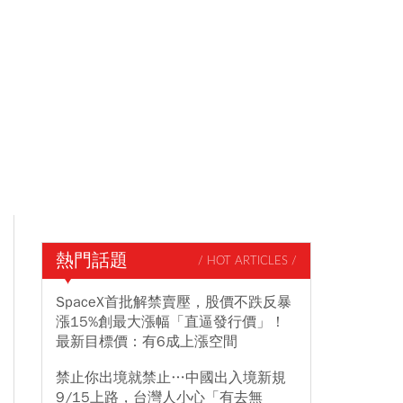
熱門話題
/ HOT ARTICLES /
SpaceX首批解禁賣壓，股價不跌反暴
漲15%創最大漲幅「直逼發行價」！
最新目標價：有6成上漲空間
禁止你出境就禁止…中國出入境新規
9/15上路，台灣人小心「有去無