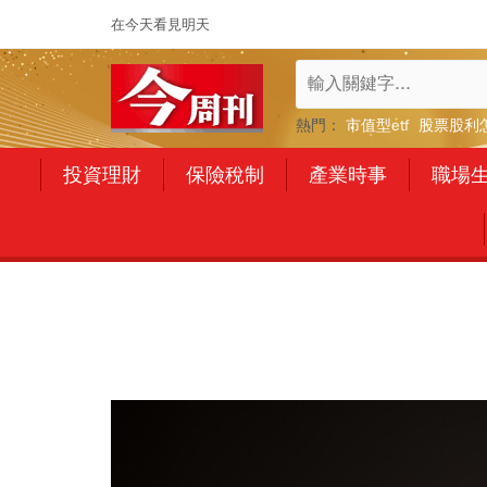
在今天看見明天
熱門：
市值型etf
股票股利
投資理財
保險稅制
產業時事
職場