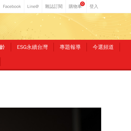
0
齡
ESG永續台灣
專題報導
今選頻道