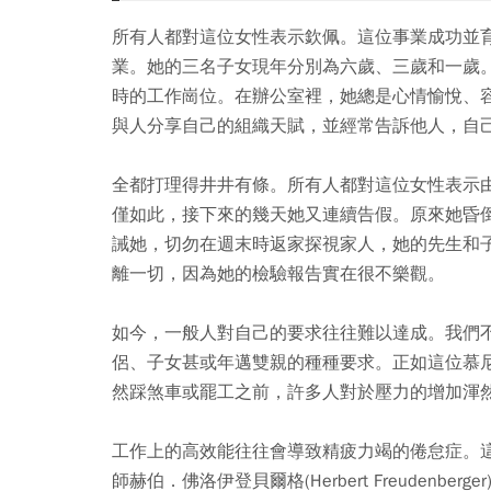
所有人都對這位女性表示欽佩。這位事業成功並
業。她的三名子女現年分別為六歲、三歲和一歲
時的工作崗位。在辦公室裡，她總是心情愉悅、
與人分享自己的組織天賦，並經常告訴他人，自
全都打理得井井有條。所有人都對這位女性表示
僅如此，接下來的幾天她又連續告假。原來她昏
誡她，切勿在週末時返家探視家人，她的先生和
離一切，因為她的檢驗報告實在很不樂觀。
如今，一般人對自己的要求往往難以達成。我們
侶、子女甚或年邁雙親的種種要求。正如這位慕
然踩煞車或罷工之前，許多人對於壓力的增加渾
工作上的高效能往往會導致精疲力竭的倦怠症。
師赫伯．佛洛伊登貝爾格(Herbert Freuden