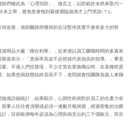
醫師們稱此為「心理預防」。換言之，以防範於未然來取代一
於未之舉，避免患者拖到最後瀕臨崩潰才上門求診(？))。
任何改善，借助醫師所獲得的合法暫停其實不會有多大的幫
清潔用品大廠「聯合利華」，近來便以員工曠職時間的多寡來
涅斯基表示：「患病率高並不必然就代表拙劣的領導。」畢竟
因素。不過人們也發現，不少主管在更換職位時，在某種程度
裡。如果患病狀態始終居高不下，老闆就會找團隊負責人來聊
間做過詳細統計，結果顯示，心因性疾病對於員工的生產力有
，當事人往往會演變成必須一連數月報病號，經過密集的治療
統計，目前歐洲每年必須為心理疾病支出約三千億歐元，而且