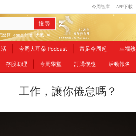
搜尋
怎麼算
esg是什麼
天氣
AI
生活
今周大耳朵 Podcast
富足今周起
幸福熟
存股助理
今周學堂
訂購優惠
活動報名
工作，讓你倦怠嗎？