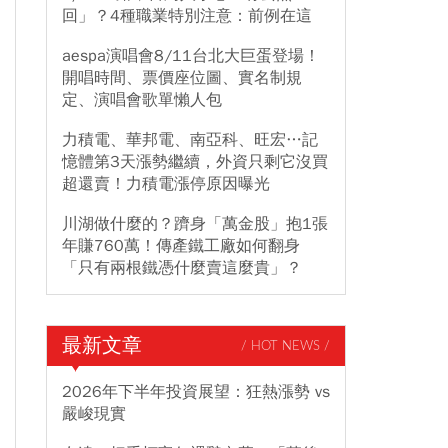
回」？4種職業特別注意：前例在這
aespa演唱會8/11台北大巨蛋登場！
開唱時間、票價座位圖、實名制規
定、演唱會歌單懶人包
力積電、華邦電、南亞科、旺宏…記
憶體第3天漲勢繼續，外資只剩它沒買
超還賣！力積電漲停原因曝光
川湖做什麼的？躋身「萬金股」抱1張
年賺760萬！傳產鐵工廠如何翻身
「只有兩根鐵憑什麼賣這麼貴」？
最新文章
/ HOT NEWS /
2026年下半年投資展望：狂熱漲勢 vs
嚴峻現實