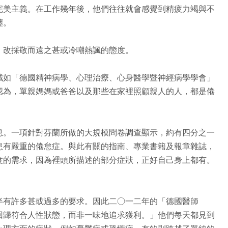
完美主義。在工作幾年後，他們往往就會感覺到精疲力竭與不
纏。
，改採敬而遠之甚或冷嘲熱諷的態度。
誠如「德國精神病學、心理治療、心身醫學暨神經病學學會」
認為，單親媽媽或爸爸以及那些在家裡照顧親人的人，都是倦
息。一項針對芬蘭所做的大規模問卷調查顯示，約有四分之一
患有嚴重的倦怠症。與此有關的指南、專業書籍及報章雜誌，
度的需求，因為裡頭所描述的部分症狀，正好自己身上都有。
半有許多甚或過多的要求。因此二○一二年的「德國醫師
回歸符合人性狀態，而非一味地追求獲利。」他們每天都見到