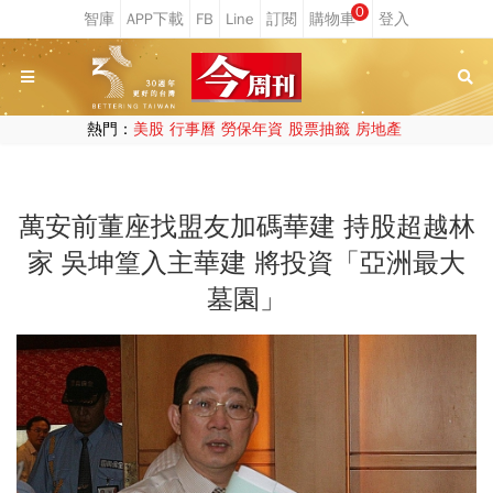
0
熱門：
美股
行事曆
勞保年資
股票抽籤
房地產
萬安前董座找盟友加碼華建 持股超越林
家 吳坤篁入主華建 將投資「亞洲最大
墓園」