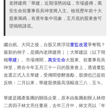
老牌建商「華建」近期漲勢凶猛，市場盛傳，萬
安生命前董事長吳珅篁將入主。檢視歷年前十大
股東籌碼，有逐年集中現象，五月底的股東會可
望揭曉謎底。
繼台紙、大同之後，台股又將浮現
董監改選
爭奪戰？
最新的例子，是國內老牌建商｜｜大華建設（以下簡
稱
華建
）。市場傳聞，
萬安生命
大股東、前董事長吳
珅篁，將在今年五月三十一日的股東會上，透過董監
改選正式入主華建，受傳聞發酵激勵，股價也已提前
反映：二月以來，華建股價最高漲幅達三八．五％。
華建是國產集團的關係企業，原本由集團創辦人林燈
二房四子林文亮任董座，去年三月中，林文亮以「年