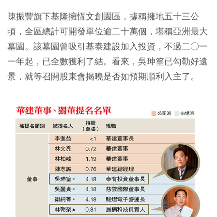
陳振豐旗下基隆擁恆文創園區，據稱擁地五十三公
頃，全區總計可開發單位逾二十萬個，堪稱亞洲最大
墓園。該墓園曾吸引基泰建設加入投資，不過二○一
一年起，已全數獲利了結。看來，吳珅篁已勾勒好遠
景，就等召開股東會揭曉是否如預期順利入主了。