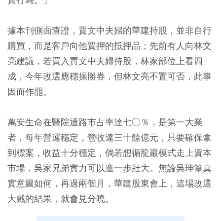
據本刊側面查證，賈文中夫婦的華建持股，並非自行
購買，而是客戶向他質押的抵押品；先前有人向林文
亮建議，若買入賈文中夫婦持股，林家部位上看四
成，今年改選應穩操勝券，但林文亮不置可否，此事
因而作罷。
萬安生命在醫院通路市占率達七○％，是第一大業
者，每年營運穩定，營收達三十餘億元，只要確保拿
到標案，收益十分穩定，倘若想循龍巖模式走上資本
市場，吳家兄弟實力可以進一步壯大。無論吳珅篁真
實意圖如何，再過兩個月，華建股東會上，這場改選
大戲的結果，就會見分曉。