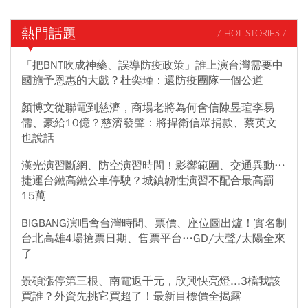
熱門話題
/ HOT STORIES /
「把BNT吹成神藥、誤導防疫政策」誰上演台灣需要中
國施予恩惠的大戲？杜奕瑾：還防疫團隊一個公道
顏博文從聯電到慈濟，商場老將為何會信陳昱瑄李易
儒、豪給10億？慈濟發聲：將捍衛信眾捐款、蔡英文
也說話
漢光演習斷網、防空演習時間！影響範圍、交通異動…
捷運台鐵高鐵公車停駛？城鎮韌性演習不配合最高罰
15萬
BIGBANG演唱會台灣時間、票價、座位圖出爐！實名制
台北高雄4場搶票日期、售票平台…GD/大聲/太陽全來
了
景碩漲停第三根、南電返千元，欣興快亮燈...3檔我該
買誰？外資先挑它買超了！最新目標價全揭露