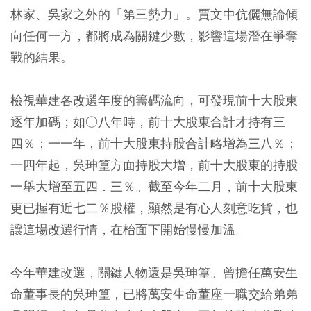
林家、吳家之外的「第三勢力」。賈文中伉儷無論傾
向任何一方，都將成為關鍵少數，影響這場潛在爭奪
戰的結果。
檢視華建各改選年度的籌碼流向，可發現前十大股東
逐年加碼；如○八年時，前十大股東合計才持有三
四％；一一年，前十大股東持股合計略增為三八％；
一四年起，吳珅篁方面持股大增，前十大股東的持股
一舉大增至五四．三％。截至今年二月，前十大股東
更已握有近七二％股權，顯然是有心人刻意吃貨，也
讓這場改選行情，在枱面下開始慢慢加溫。
今年華建改選，關鍵人物還是吳珅篁。曾擔任萬安生
命董事長的吳珅篁，已將萬安生命董座一職交給弟弟