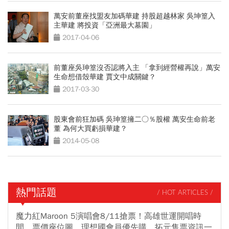
萬安前董座找盟友加碼華建 持股超越林家 吳坤篁入
主華建 將投資「亞洲最大墓園」
2017-04-06
前董座吳珅篁沒否認將入主 「拿到經營權再說」萬安
生命想借殼華建 賈文中成關鍵？
2017-03-30
股東會前狂加碼 吳珅篁擁二○％股權 萬安生命前老
董 為何大買虧損華建？
2014-05-08
熱門話題
/ HOT ARTICLES /
魔力紅Maroon 5演唱會8/11搶票！高雄世運開唱時
間、票價座位圖、理想國會員優先購、拓元售票資訊一