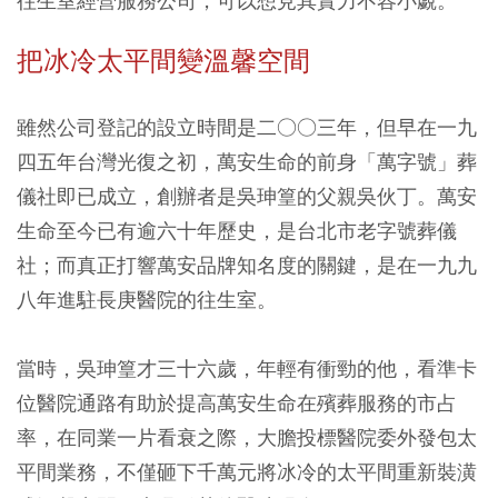
往生室經營服務公司，可以想見其實力不容小覷。
把冰冷太平間變溫馨空間
雖然公司登記的設立時間是二○○三年，但早在一九
四五年台灣光復之初，萬安生命的前身「萬字號」葬
儀社即已成立，創辦者是吳珅篁的父親吳伙丁。萬安
生命至今已有逾六十年歷史，是台北市老字號葬儀
社；而真正打響萬安品牌知名度的關鍵，是在一九九
八年進駐長庚醫院的往生室。
當時，吳珅篁才三十六歲，年輕有衝勁的他，看準卡
位醫院通路有助於提高萬安生命在殯葬服務的市占
率，在同業一片看衰之際，大膽投標醫院委外發包太
平間業務，不僅砸下千萬元將冰冷的太平間重新裝潢