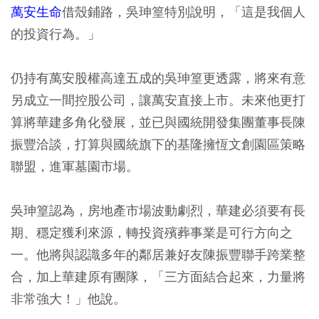
萬安生命
借殼鋪路，吳珅篁特別說明，「這是我個人
的投資行為。」
仍持有萬安股權高達五成的吳珅篁更透露，將來有意
另成立一間控股公司，讓萬安直接上市。未來他更打
算將華建多角化發展，並已與國統開發集團董事長陳
振豐洽談，打算與國統旗下的基隆擁恆文創園區策略
聯盟，進軍墓園市場。
吳珅篁認為，房地產市場波動劇烈，華建必須要有長
期、穩定獲利來源，轉投資殯葬事業是可行方向之
一。他將與認識多年的鄰居兼好友陳振豐聯手跨業整
合，加上華建原有團隊，「三方面結合起來，力量將
非常強大！」他說。