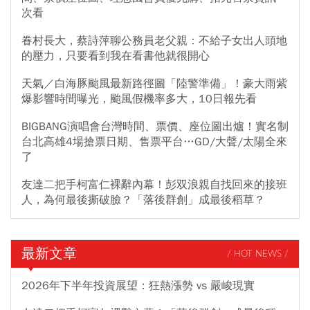
次看
眷村長大，蔡詩萍聊公務員老父親：不給子女出人頭地
的壓力，只要看到我在看書他就很開心
天氣／白海豚颱風最新路徑圖「陸警準備」！豪大雨紫
爆影響時間曝光，颱風假機率多大，10日報先看
BIGBANG演唱會台灣時間、票價、座位圖出爐！實名制
台北高雄4場搶票日期、售票平台…GD/大聲/太陽全來
了
友達二把手柯富仁裸辭內幕！彭双浪親自找回來的接班
人，為何最後撕破臉？「落後群創」成最後稻草？
最新文章
/ HOT NEWS /
2026年下半年投資展望：狂熱漲勢 vs 嚴峻現實