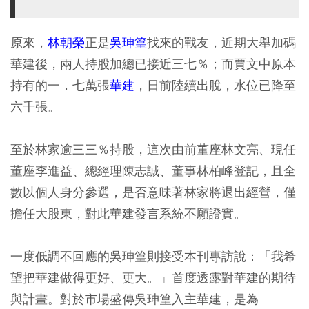
原來，
林朝榮
正是
吳珅篁
找來的戰友，近期大舉加碼
華建後，兩人持股加總已接近三七％；而賈文中原本
持有的一．七萬張
華建
，日前陸續出脫，水位已降至
六千張。
至於林家逾三三％持股，這次由前董座林文亮、現任
董座李進益、總經理陳志誠、董事林柏峰登記，且全
數以個人身分參選，是否意味著林家將退出經營，僅
擔任大股東，對此華建發言系統不願證實。
一度低調不回應的吳珅篁則接受本刊專訪說：「我希
望把華建做得更好、更大。」首度透露對華建的期待
與計畫。對於市場盛傳吳珅篁入主華建，是為