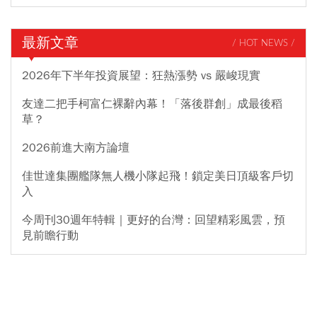
最新文章
/ HOT NEWS /
2026年下半年投資展望：狂熱漲勢 vs 嚴峻現實
友達二把手柯富仁裸辭內幕！「落後群創」成最後稻
草？
2026前進大南方論壇
佳世達集團艦隊無人機小隊起飛！鎖定美日頂級客戶切
入
今周刊30週年特輯｜更好的台灣：回望精彩風雲，預
見前瞻行動