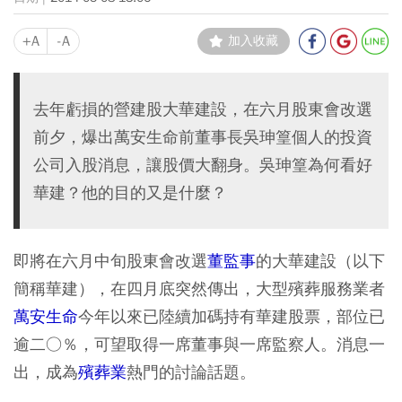
+A
-A
加入收藏
去年虧損的營建股大華建設，在六月股東會改選
前夕，爆出萬安生命前董事長吳珅篁個人的投資
公司入股消息，讓股價大翻身。吳珅篁為何看好
華建？他的目的又是什麼？
即將在六月中旬股東會改選
董監事
的大華建設（以下
簡稱華建），在四月底突然傳出，大型殯葬服務業者
萬安生命
今年以來已陸續加碼持有華建股票，部位已
逾二○％，可望取得一席董事與一席監察人。消息一
出，成為
殯葬業
熱門的討論話題。