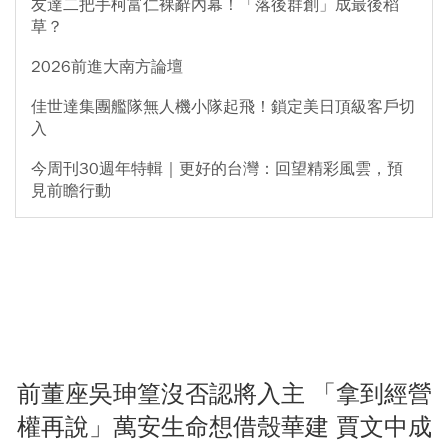
友達二把手柯富仁裸辭內幕！「落後群創」成最後稻
草？
2026前進大南方論壇
佳世達集團艦隊無人機小隊起飛！鎖定美日頂級客戶切
入
今周刊30週年特輯｜更好的台灣：回望精彩風雲，預
見前瞻行動
前董座吳珅篁沒否認將入主 「拿到經營
權再說」萬安生命想借殼華建 賈文中成