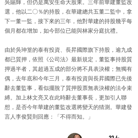
吳賜輝，但仍是萬安生命大股東。三年前華建董監改
選，他以二○％的持股，在華建總共五董二監中，拿
下一董一監，接下來的三年，他對華建的持股幾乎每
個月都在增加，如今部位已能與林家分庭抗禮。
由於吳珅篁的泰有投資、長昇國際旗下持股，逾九成
都已質押，依照《公司法》最新規定，董監事持股質
押過半者，其超過五成的部分將不具表決權；無獨有
偶，去年底和今年三月，泰有投資與長昇國際已先後
辭去董監事，看似擺脫了質押股票無表決權的法令束
縛。加上林文亮又在此時辭去董事長，更加引人聯
想，是否今年華建的董監改選將變天的猜測。華建發
言人李俊賢則回應：「不得而知。」