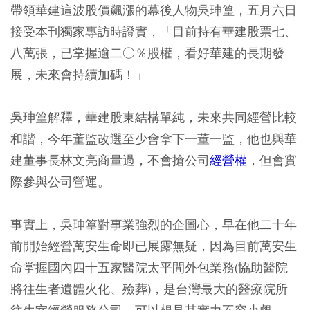
帶領華建這波股價飆漲的幕後人物吳珅篁，五月六日
接受本刊獨家專訪時證實，「目前持有華建股票七、
八萬張，已掌握逾二○％股權，看好華建的長期發
展，未來會持續加碼！」
吳珅篁解釋，華建股東結構單純，未來共同經營比較
和諧，今年董監改選至少會拿下一董一監，他也與華
建董事長林文亮商量過，不會搶公司
經營權
，但會實
際參與公司營運。
事實上，吳珅篁對事業強烈的企圖心，早在他二十年
前開始經營萬安生命即已展露無疑，因為目前萬安生
命掌握國內四十五家醫院太平間外包業務(協助醫院
將往生者遺體火化、殮葬)，是台灣最大的醫療院所