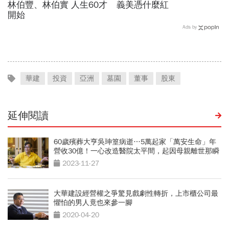
林伯豐、林伯實 人生60才
義美憑什麼紅
開始
Ads by
華建
投資
亞洲
墓園
董事
股東
延伸閱讀
60歲殯葬大亨吳珅篁病逝…5萬起家「萬安生命」年
營收30億！一心改造醫院太平間，起因母親離世那瞬
間
2023-11-27
大華建設經營權之爭驚見戲劇性轉折，上市櫃公司最
懼怕的男人竟也來參一腳
2020-04-20