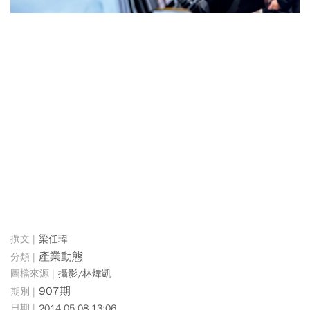
梁任瑋
產業動態
攝影/林煒凱
907期
2014-05-08 13:06