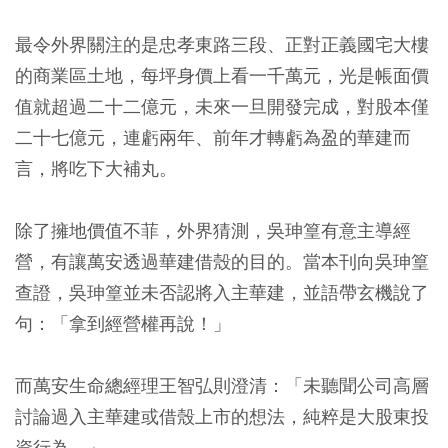
最令外界關注的是忠孝東路三段、正對正義國宅大樓
的商業區土地，每坪身價上看一千萬元，光是帳面價
值就超過二十二億元，未來一旦開發完成，對股本僅
二十七億元，連虧兩年、前年才轉虧為盈的華建而
言，將吃下大補丸。
除了擁地價值不菲，外界猜測，吳珅篁有意主導經
營，有讓萬安透過華建借殼的目的。當本刊向吳珅篁
查證，吳珅篁並未否認將入主華建，並語帶玄機說了
句：「拿到經營權再說！」
而萬安生命總經理王智弘則澄清：「未聽聞公司高層
討論過入主華建或借殼上市的想法，純粹是大股東投
資行為。」