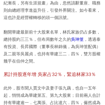
紀漸長，另有生涯規畫」為由，忽然請辭董座、職務
則由總經理李進益升任，引發外界關注。如今看來，
這也許是經營權轉移的頭一個訊號。
翻開華建最新前十大股東名單，林氏家族仍占多數，
總持股約三三％，但布局數年之久的
吳珅篁
，透過泰
有投資、長昇國際（董事長林錦儀，為吳珅篁配偶）
及二親等吳麗貞，也持有華建三二．四％，雙方股權
幾乎在伯仲之間。
累計持股逐年增 吳家占32％，緊追林家33％
此外，股市聞人賈文中及妻子張九藕，也自一五年
起，悄悄成為華建第五、第九大股東；目前兩人合計
持有華建逾一．七萬張、占比達六．四％，儼然成為