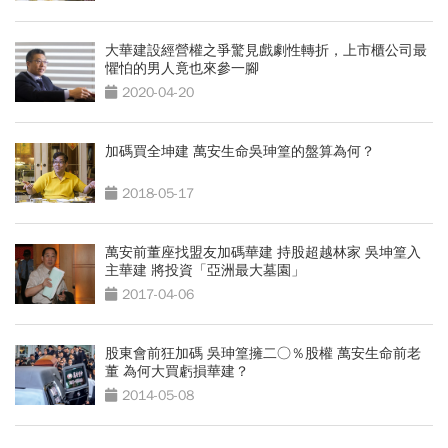
大華建設經營權之爭驚見戲劇性轉折，上市櫃公司最
懼怕的男人竟也來參一腳
2020-04-20
加碼買全坤建 萬安生命吳珅篁的盤算為何？
2018-05-17
萬安前董座找盟友加碼華建 持股超越林家 吳坤篁入
主華建 將投資「亞洲最大墓園」
2017-04-06
股東會前狂加碼 吳珅篁擁二○％股權 萬安生命前老
董 為何大買虧損華建？
2014-05-08