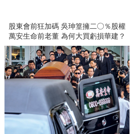
股東會前狂加碼 吳珅篁擁二○％股權
萬安生命前老董 為何大買虧損華建？