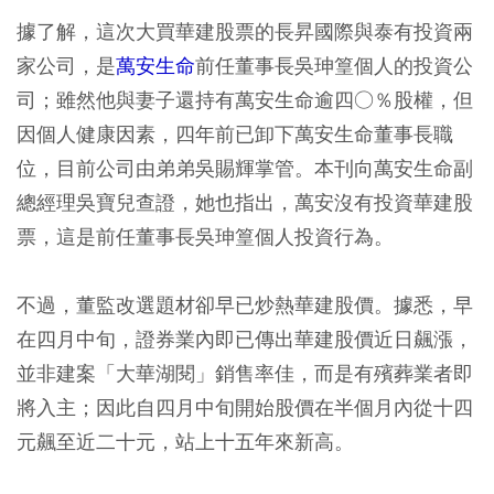
據了解，這次大買華建股票的長昇國際與泰有投資兩
家公司，是
萬安生命
前任董事長吳珅篁個人的投資公
司；雖然他與妻子還持有萬安生命逾四○％股權，但
因個人健康因素，四年前已卸下萬安生命董事長職
位，目前公司由弟弟吳賜輝掌管。本刊向萬安生命副
總經理吳寶兒查證，她也指出，萬安沒有投資華建股
票，這是前任董事長吳珅篁個人投資行為。
不過，董監改選題材卻早已炒熱華建股價。據悉，早
在四月中旬，證券業內即已傳出華建股價近日飆漲，
並非建案「大華湖閱」銷售率佳，而是有殯葬業者即
將入主；因此自四月中旬開始股價在半個月內從十四
元飆至近二十元，站上十五年來新高。