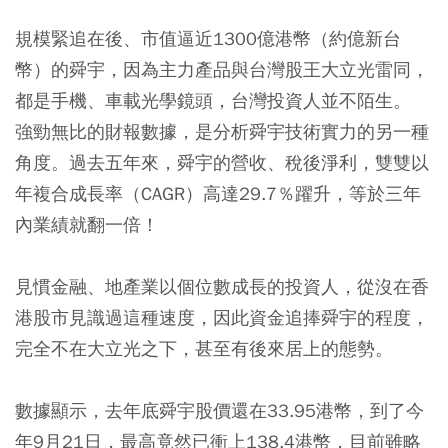
規模緊追在後、市值逼近1300億港幣（約億新台
幣）的舜宇，因為主力產品與台灣股王大立光雷同，
都是手機、車載光學鏡頭，台灣投資人並不陌生。
強勁無比的財報數據，是分析舜宇技術實力的另一種
角度。過去五年來，舜宇的營收、稅後淨利，雙雙以
年複合成長率（CAGR）高達29.7％躍升，等於三年
內業績就翻一倍！
見慣金融、地產業以個位數成長的投資人，從沒在香
港股市見識過這種速度，因此資金追捧舜宇的程度，
完全不在大立光之下，甚至有後來居上的態勢。
數據顯示，去年底舜宇股價還在33.95港幣，到了今
年9月21日，最高竟然已衝上138.4港幣，目前雖略