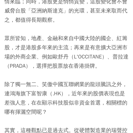
情來臨；同時，港股更是悄悄質變，這股變化會不會
威脅台股「亞洲納斯達克」的光環，甚至未來取而代
之，都值得長期觀察。
眾所皆知，地產、金融和來自中國大陸的國企、紅籌
股，才是港股多年來的主流；再來是有意擴大亞洲市
場的外商企業、例如歐舒丹（L'OCCITANE）、普拉達
（PRADA），選擇把股票放在香港掛牌。
除了獨一無二、笑傲中國互聯網業的龍頭騰訊之外，
連鴻海旗下富智康（.HK），近年來的股價表現也是
差強人意，在在顯示科技股似非資金首選，相關標的
哪有揮灑空間呢？
其實，這種觀點已是過去式。從硬體製造業的瑞聲控