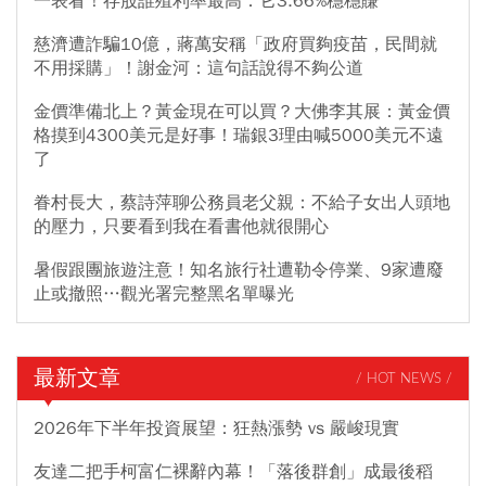
一表看！存股誰殖利率最高：它3.66%穩穩賺
慈濟遭詐騙10億，蔣萬安稱「政府買夠疫苗，民間就
不用採購」！謝金河：這句話說得不夠公道
金價準備北上？黃金現在可以買？大佛李其展：黃金價
格摸到4300美元是好事！瑞銀3理由喊5000美元不遠
了
眷村長大，蔡詩萍聊公務員老父親：不給子女出人頭地
的壓力，只要看到我在看書他就很開心
暑假跟團旅遊注意！知名旅行社遭勒令停業、9家遭廢
止或撤照…觀光署完整黑名單曝光
最新文章
/ HOT NEWS /
2026年下半年投資展望：狂熱漲勢 vs 嚴峻現實
友達二把手柯富仁裸辭內幕！「落後群創」成最後稻