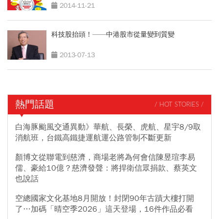
2014-11-21
科技股抬頭！——中港股市從量變到質變
2013-07-13
熱門話題
/ HOT STORIES /
白海豚颱風交通異動》華航、長榮、虎航、星宇8/9取
消航班，台鐵高鐵捷運航運公路管制不斷更新
顏博文從聯電到慈濟，商場老將為何會信陳昱瑄李易
儒、豪給10億？慈濟發聲：將捍衛信眾捐款、蔡英文
也說話
空總國家文化基地8月開放！封閉90年古蹟大樓打開
了…加碼「晴空季2026」這天登場，16件作品必看