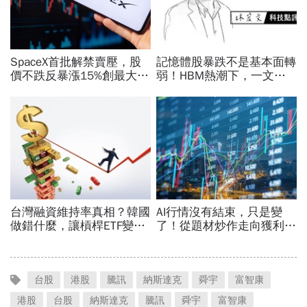
台股
港股
騰訊
納斯達克
舜宇
富智康
港股
台股
納斯達克
騰訊
舜宇
富智康