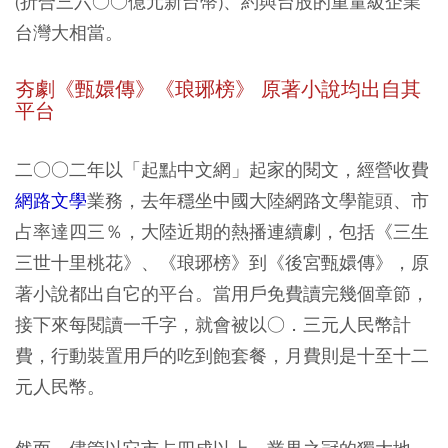
(折合三六○○億元新台幣)、約與台股的重量級企業
台灣大相當。
夯劇《甄嬛傳》《琅琊榜》 原著小說均出自其
平台
二○○二年以「起點中文網」起家的閱文，經營收費
網路文學
業務，去年穩坐中國大陸網路文學龍頭、市
占率達四三％，大陸近期的熱播連續劇，包括《三生
三世十里桃花》、《琅琊榜》到《後宮甄嬛傳》，原
著小說都出自它的平台。當用戶免費讀完幾個章節，
接下來每閱讀一千字，就會被以○．三元人民幣計
費，行動裝置用戶的吃到飽套餐，月費則是十至十二
元人民幣。