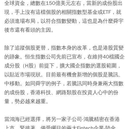
全球資金，總數在150億美元左右，當新的成份股出
現，手上沒有這檔個股的相關指數型基金或ETF，就
必須進場布局，以符合指數變動，這也是為什麼舜宇
後市還有看頭的主因。
除了追蹤個股更替，指數本身的改革，也是港股質變
的跡象。恒生指數公司先前已宣布，在維持40檔國企
成分股（H股）前提下，擴大國企指數的選股範圍，
以貼近市場現狀。目前最有機會新增的個股是騰訊、
中移動。如同舜宇的例子，若騰訊同時身兼兩大指數
的成份股，香港科技、網路類股在投資人心中的份
量，勢必越來越重。
當鴻海已經選擇，將另一家子公司-鴻騰精密在香港
上市，緊接著，備受矚目的兩大Fintech企業-陸金