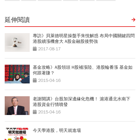
延伸閱讀
專訪》貝萊德明星操盤手朱悅解惑 布局中國關鍵四問
港股續漲機會大 A股金融股後勢強
2017-08-17
基金攻略》A股領頭 H股補漲陸、港股輪番漲 基金如
何跟著賺？
2015-04-16
老謝開講》台股加深邊緣化危機！ 滬港通北水南下
港股資金行情噴發
2015-04-16
今天學港股，明天就進場