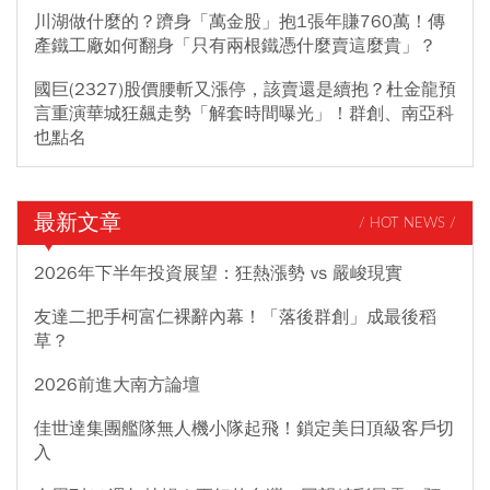
川湖做什麼的？躋身「萬金股」抱1張年賺760萬！傳
產鐵工廠如何翻身「只有兩根鐵憑什麼賣這麼貴」？
國巨(2327)股價腰斬又漲停，該賣還是續抱？杜金龍預
言重演華城狂飆走勢「解套時間曝光」！群創、南亞科
也點名
最新文章
/ HOT NEWS /
2026年下半年投資展望：狂熱漲勢 vs 嚴峻現實
友達二把手柯富仁裸辭內幕！「落後群創」成最後稻
草？
2026前進大南方論壇
佳世達集團艦隊無人機小隊起飛！鎖定美日頂級客戶切
入