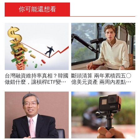
你可能還想看
台灣融資維持率真相？韓國
斷頭清算 兩年累積四五○
做錯什麼，讓槓桿ETF變風
億美元資產 兩周內差點全
暴中心？去槓桿風暴完全拆
爆倉 華爾街少年股神四倍
解
速慘賠啟示