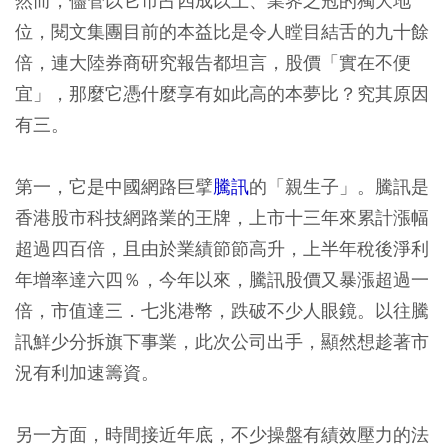
然而，儘管以它市占四成以上、業界之冠的獨大地
位，閱文集團目前的本益比是令人瞠目結舌的九十餘
倍，連大陸券商研究報告都坦言，股價「實在不便
宜」，那麼它憑什麼享有如此高的本夢比？究其原因
有三。
第一，它是中國網路巨擘
騰訊
的「親生子」。騰訊是
香港股市科技網路業的王牌，上市十三年來累計漲幅
超過四百倍，且由於業績節節高升，上半年稅後淨利
年增率達六四％，今年以來，騰訊股價又暴漲超過一
倍，市值達三．七兆港幣，跌破不少人眼鏡。以往騰
訊鮮少分拆旗下事業，此次公司出手，顯然想趁著市
況有利加速籌資。
另一方面，時間接近年底，不少操盤有績效壓力的法