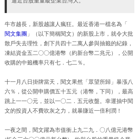
逼近台股重量級企業台灣大。
牛市越長，新股越讓人瘋狂。最近香港一檔名為「
閱文集團
」（以下簡稱閱文）的新股上市，就令大批
散戶失去理性，創下共四十二萬人參與抽籤的紀錄，
凍結資金五二○○億港幣（約新台幣二兆元），公開
收購的中籤機率只有七．七二％。
十一月八日掛牌當天，閱文果然「眾望所歸」暴漲八
六％，從公開申購價五十五元（港幣，下同），最高
跳上一一○元，並以一○二．五元收盤。幸運抽中閱
文的投資人不費吹灰之力，就暴賺近一倍利潤！
一夜之間，閱文躍為市值衝上九二九．○八億元港幣