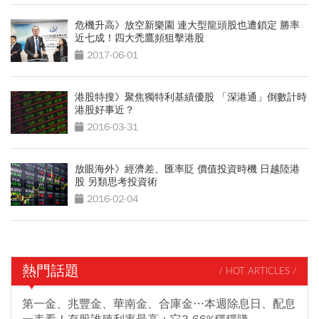
危機升高》放空新樂園 連大型龍頭股也遭鎖定 勝率
近七成！四大禿鷹頻狙擊港股
2017-06-01
港股特搜》聚焦獨特利基績優股 「深港通」倒數計時
港股好事近？
2016-03-31
放眼海外》經濟差、匯率貶 價值投資時機 日越陸港
股 另類思考投資術
2016-02-04
熱門話題
/ HOT ARTICLES /
第一金、兆豐金、華南金、合庫金…本週除息日、配息