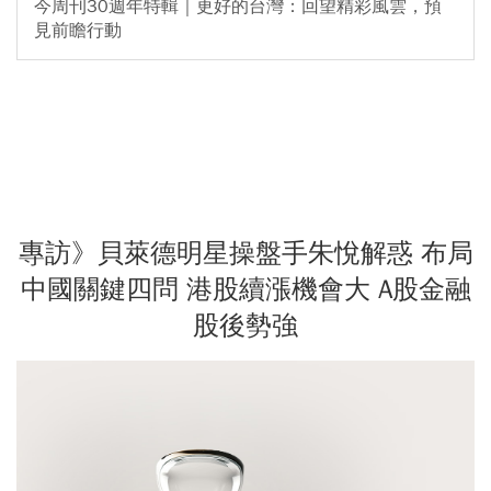
今周刊30週年特輯｜更好的台灣：回望精彩風雲，預
見前瞻行動
專訪》貝萊德明星操盤手朱悅解惑 布局
中國關鍵四問 港股續漲機會大 A股金融
股後勢強