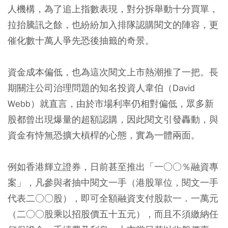
人機構，為了追上指數表現，對分拆舉動十分買單，
拉抬騰訊之餘，也紛紛加入排隊認購閱文的陣容，更
催化數十萬人爭先恐後抽籤的奇景。
資金成本偏低，也為這次閱文上市熱潮推了一把。長
期關注公司治理問題的知名投資人韋伯（David
Webb）就直言，由於市場利率仍相對偏低，眾多新
股都曾出現爆量的超額認購，因此閱文引發轟動，與
資金有恃無恐擴大槓桿的心態，實為一體兩面。
例如香港輝立證券，日前甚至推出「一○○％融資專
案」，凡參與者抽中閱文一手（港股單位，閱文一手
代表二○○股），即可全額融資支付股款一．一萬元
（二○○股乘以招股價五十五元），而且不須繳納任