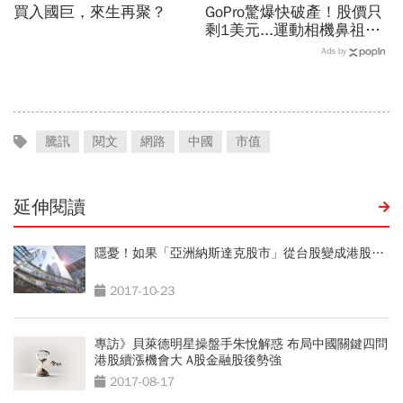
買入國巨，來生再聚？
GoPro驚爆快破產！股價只
剩1美元...運動相機鼻祖為
何摔落神壇？公司曝致命一
Ads by
擊：記憶體價格太失控
騰訊
閱文
網路
中國
市值
延伸閱讀
隱憂！如果「亞洲納斯達克股市」從台股變成港股…
2017-10-23
專訪》貝萊德明星操盤手朱悅解惑 布局中國關鍵四問
港股續漲機會大 A股金融股後勢強
2017-08-17