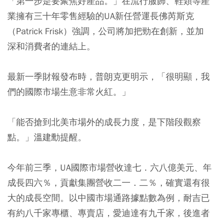
「第一步是要聚焦好產品。」在流行服飾、鞋類等產
業擁有三十年零售經驗的UA新任營運長佛芮斯克
（Patrick Frisk）強調，公司將加把勁在創新，並加
深和消費者的連結上。
最新一季財報發布時，普朗克更明示，「很明顯，我
們的國際市場生意非常火紅。」
「能否搶到北美市場外的成長力度，是下階段觀察
點。」溫建勳提醒。
今年前三季，UA國際市場營收達七．六八億美元、年
成長四六％，貢獻集團營收二一．二％，確實還有很
大的成長空間。以中國市場通路據點數為例，耐吉已
有約八千家專櫃、專賣店，愛迪達有九千家，後進者