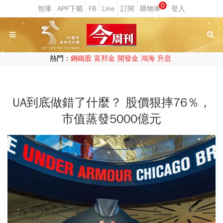
0
熱門：
鋼鐵股
富邦金
開發金
鴻海
升息
UA到底做錯了什麼？ 股價狠摔76％，
市值蒸發5000億元