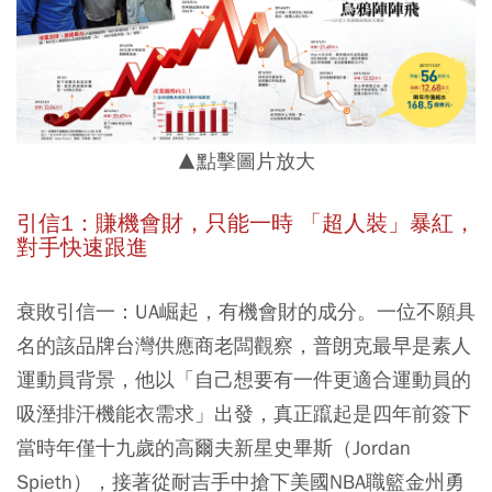
▲點擊圖片放大
引信1：賺機會財，只能一時 「超人裝」暴紅，
對手快速跟進
衰敗引信一：UA崛起，有機會財的成分。一位不願具
名的該品牌台灣供應商老闆觀察，普朗克最早是素人
運動員背景，他以「自己想要有一件更適合運動員的
吸溼排汗機能衣需求」出發，真正躥起是四年前簽下
當時年僅十九歲的高爾夫新星史畢斯（Jordan
Spieth），接著從耐吉手中搶下美國NBA職籃金州勇