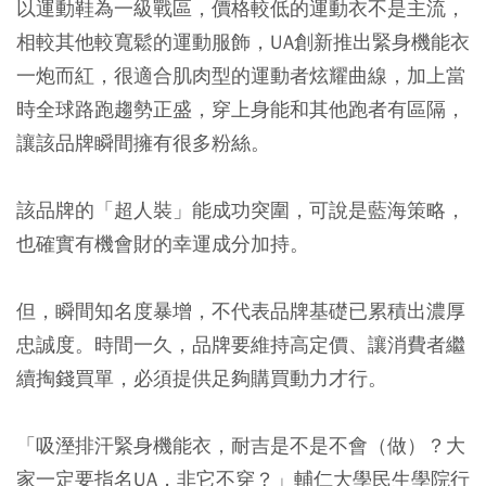
以運動鞋為一級戰區，價格較低的運動衣不是主流，
相較其他較寬鬆的運動服飾，UA創新推出緊身機能衣
一炮而紅，很適合肌肉型的運動者炫耀曲線，加上當
時全球路跑趨勢正盛，穿上身能和其他跑者有區隔，
讓該品牌瞬間擁有很多粉絲。
該品牌的「超人裝」能成功突圍，可說是藍海策略，
也確實有機會財的幸運成分加持。
但，瞬間知名度暴增，不代表品牌基礎已累積出濃厚
忠誠度。時間一久，品牌要維持高定價、讓消費者繼
續掏錢買單，必須提供足夠購買動力才行。
「吸溼排汗緊身機能衣，耐吉是不是不會（做）？大
家一定要指名UA，非它不穿？」輔仁大學民生學院行