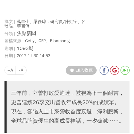
萬年生、梁任瑋，研究員/陳虹宇、呂
玨陞、李書僑
焦點新聞
Getty、CFP、Bloomberg
1093期
2017-11-30 14:53
+A
-A
加入收藏
三年前，它曾打敗愛迪達，被視為下一個耐吉，
更曾連續26季交出營收年成長20%的成績單。
現在，卻陷入上市來營收首度衰退、淨利腰斬，
全球品牌資優生的高成長神話，一夕破滅……。