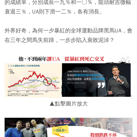
的成績單，分別成長一九％和一○％，龍頭耐吉微幅
衰退三％，UA則下滑一二％，各有消長。
外界好奇，為何一夕暴紅的全球運動品牌黑馬UA，會
在三年之間馬失前蹄，一步步陷入衰敗泥淖？
▲點擊圖片放大