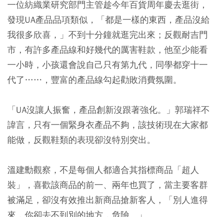
一位紡織業研究部門主管趁今年百貨周年慶去逛街，
發現UA產品品項類似，「都是一樣的東西，產品沒給
我很多欣喜，」不到十分鐘就逛完出來；反觀耐吉門
市，有許多產品線和好幾代的厲害鞋款，他至少能看
一小時，小孩還會說自己只有第九代，同學都穿十一
代了……，豐富的產品線勾起勸敗消費氛圍。
「UA沒讓人振奮，產品創新沒跟著強化。」郭瑞祥不
諱言，只有一個緊身衣產品不夠，該技術現在大家都
能做，反觀鞋類的表現卻沒特別突出。
溫建勳觀察，不是每個人都適合其指標商品「超人
裝」，喜歡該商品的前一、兩年也買了，當主要客群
被滿足，卻沒有效推出新商品搶新客人，「別人進得
來，你卻去不到別的地方，危險。」