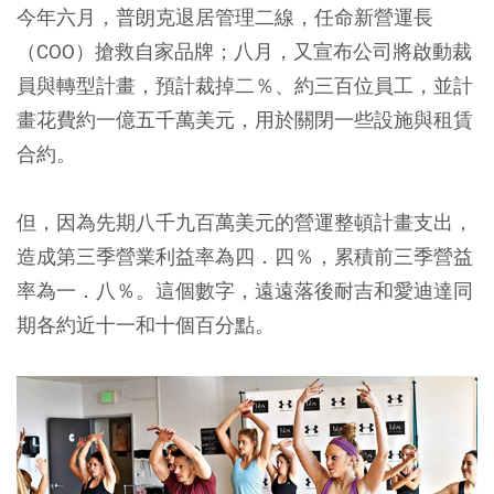
今年六月，普朗克退居管理二線，任命新營運長
（COO）搶救自家品牌；八月，又宣布公司將啟動裁
員與轉型計畫，預計裁掉二％、約三百位員工，並計
畫花費約一億五千萬美元，用於關閉一些設施與租賃
合約。
但，因為先期八千九百萬美元的營運整頓計畫支出，
造成第三季營業利益率為四．四％，累積前三季營益
率為一．八％。這個數字，遠遠落後耐吉和愛迪達同
期各約近十一和十個百分點。