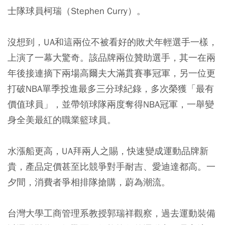
士隊球員柯瑞（Stephen Curry）。
沒想到，UA和這兩位不被看好的敗犬年輕選手一樣，
上演了一幕大驚奇。該品牌兩位贊助選手，其一在兩
年後接連摘下兩場高爾夫大滿貫賽事冠軍，另一位更
打破NBA單季投進最多三分球紀錄，多次榮獲「最有
價值球員」，並帶領球隊兩度奪得NBA冠軍，一舉變
身全美最紅的職業籃球員。
水漲船更高，UA拜兩人之賜，快速變成運動品牌新
貴，產品定價甚至比競爭對手耐吉、愛迪達都高。一
夕間，消費者爭相排隊搶購，蔚為潮流。
台灣大學工商管理系教授郭瑞祥觀察，過去運動裝備