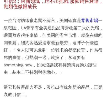
引信2：跨新領域，玩不出把戲 服飾銷售衰退，
鞋類僅微幅成長
一位台灣紡織廠老闆不諱言，美國確實是
零售市場
一
級戰區，UA曾享有全美運動品牌營收第二大的光環，
瞬間蓋過很多事情，但美國的零售市場，就像在紐約
開餐廳，紐約客熱愛追求最新最夯，這陣子什麼超
紅，「名人以可以拿到一位難求的餐廳位置，作為很
屌的事情，但熱潮一過，就換了，永遠要有
something new，如果沒讓我有持續購買動力跟理
由，基本上不特別對你動心。」
當它其後產品力不足，沒推出有效創新的產品，正是
衰敗引信二。