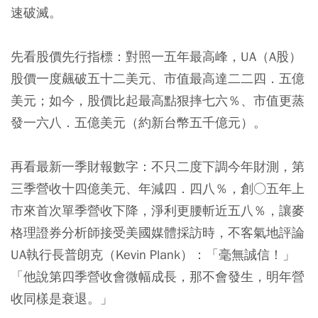
速破滅。
先看股價先行指標：對照一五年最高峰，UA（A股）
股價一度飆破五十二美元、市值最高達二二四．五億
美元；如今，股價比起最高點狠摔七六％、市值更蒸
發一六八．五億美元（約新台幣五千億元）。
再看最新一季財報數字：不只二度下調今年財測，第
三季營收十四億美元、年減四．四八％，創○五年上
市來首次單季營收下降，淨利更腰斬近五八％，讓麥
格理證券分析師接受美國媒體採訪時，不客氣地評論
UA執行長普朗克（Kevin Plank）：「毫無誠信！」
「他說第四季營收會微幅成長，那不會發生，明年營
收同樣是衰退。」