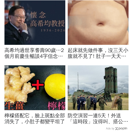
PR
高希均過世享耆壽90歲…2
起床就先做件事，沒三天小
個月前慶生暢談4字信念，
腹就不見了! 肚子一天天變
回憶錄給讀者忠告：自求多
小！
福、一切靠自己爭氣
PR
檸檬搭配它，臉上斑點全部
防空演習一連5天！外送
消失了，小肚子都變平坦了
「這時段」沒得叫、搭公車
有影響？漢光演習各縣市管
Ads by