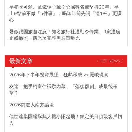
早餐吃可頌、拿鐵傷心臟？心臟科名醫堅持20年、早
上9點前不做「5件事」：喝咖啡前先喝「這1杯」更護
心
暑假跟團旅遊注意！知名旅行社遭勒令停業、9家遭廢
止或撤照…觀光署完整黑名單曝光
最新文章
/ HOT NEWS /
2026年下半年投資展望：狂熱漲勢 vs 嚴峻現實
友達二把手柯富仁裸辭內幕！「落後群創」成最後稻
草？
2026前進大南方論壇
佳世達集團艦隊無人機小隊起飛！鎖定美日頂級客戶切
入