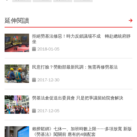
延伸閱讀
拒絕勞基法修惡！時力反鎖議場不成 轉赴總統府靜
坐
2018-01-05
民意打臉？勞動部最新民調：無需再修勞基法
2017-12-30
勞基法倉促送出委員會 只是把爭議留給院會解決
2017-12-05
賴揆鬆綁》七休一、加班時數上限⋯⋯多項放寬 新版
《勞基法》闖關前 應有的4個配套