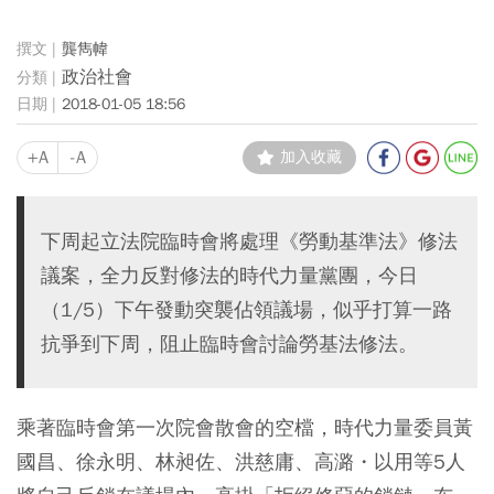
龔雋幃
政治社會
2018-01-05 18:56
+A
-A
加入收藏
下周起立法院臨時會將處理《勞動基準法》修法
議案，全力反對修法的時代力量黨團，今日
（1/5）下午發動突襲佔領議場，似乎打算一路
抗爭到下周，阻止臨時會討論勞基法修法。
乘著臨時會第一次院會散會的空檔，時代力量委員黃
國昌、徐永明、林昶佐、洪慈庸、高潞・以用等5人