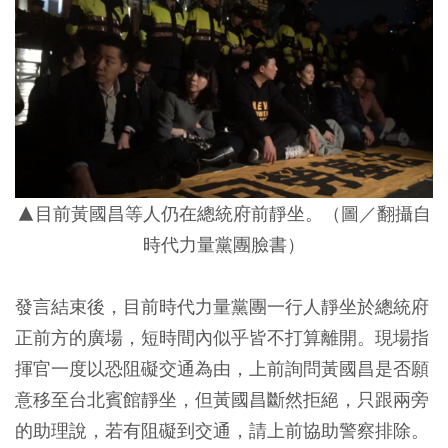
▲目前黃國昌等人仍在總統府前靜坐。（圖／翻攝自
時代力量黨團臉書）
發言結束後，目前時代力量黨團一行人靜坐於總統府
正前方的廣場，短時間內似乎皆不打算離開。現場指
揮官一度以恐阻礙交通為由，上前詢問黃國昌是否願
意移至台北賓館靜坐，但黃國昌斷然拒絕，只跟兩旁
的助理說，若有阻礙到交通，請上前協助警察排除。