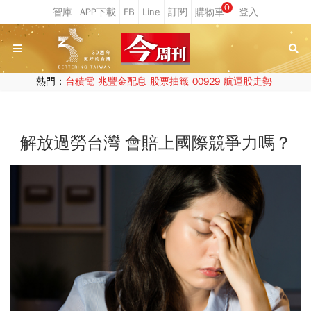
0
熱門：
台積電
兆豐金配息
股票抽籤
00929
航運股走勢
解放過勞台灣 會賠上國際競爭力嗎？