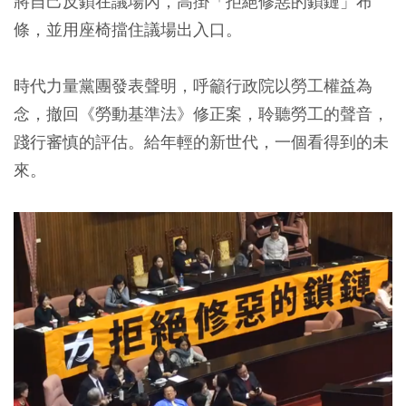
將自己反鎖在議場內，高掛「拒絕修惡的鎖鏈」布
條，並用座椅擋住議場出入口。
時代力量黨團發表聲明，呼籲行政院以勞工權益為
念，撤回《勞動基準法》修正案，聆聽勞工的聲音，
踐行審慎的評估。給年輕的新世代，一個看得到的未
來。