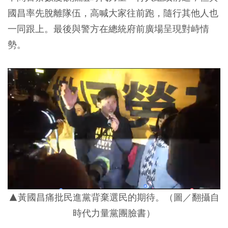
國昌率先脫離隊伍，高喊大家往前跑，隨行其他人也
一同跟上。最後與警方在總統府前廣場呈現對峙情
勢。
▲黃國昌痛批民進黨背棄選民的期待。
（圖／翻攝自
時代力量黨團臉書）