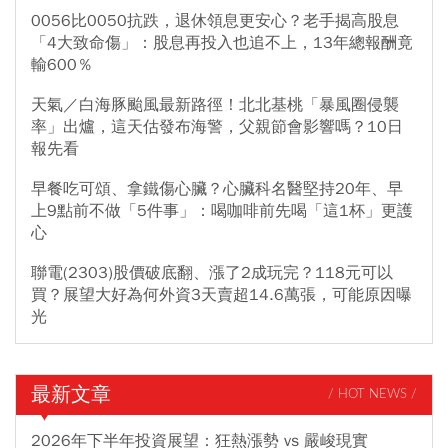
0056比0050抗跌，退休領息更安心？老手揭高股息
「4大致命傷」：股息再投入也追不上，13年總報酬竟
輸600％
天氣／白海豚颱風最新路徑！北北基桃「暴風圈侵襲
率」出爐，這天估發布海警，父親節會影響嗎？10日
報先看
早餐吃可頌、拿鐵傷心臟？心臟科名醫堅持20年、早
上9點前不做「5件事」：喝咖啡前先喝「這1杯」更護
心
聯電(2303)股價破底翻、漲了2成玩完？118元可以
買？展望大好為何外資3天賣超14.6萬張，可能原因曝
光
最新文章
/ HOT NEWS /
2026年下半年投資展望：狂熱漲勢 vs 嚴峻現實