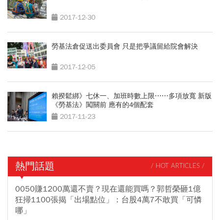
2017-12-30
勞基法倉促送出委員會 只是把爭議留給院會解決
2017-12-05
賴揆鬆綁》七休一、加班時數上限⋯⋯多項放寬 新版
《勞基法》闖關前 應有的4個配套
2017-11-23
熱門話題
/ HOT ARTICLES /
0050賺1200萬還不賣？現在還能買嗎？郭哲榮砸1億
狂掃1100張揭「出場點位」：台股4萬7不敢買「可憐
哪」