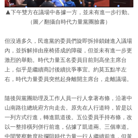
▲下午雙方在議場中各據一方，並未有進一步行動。
（圖／翻攝自時代力量黨團臉書）
但沒過多久，民進黨的委員們旋即拆掉鎖鏈進入議場
內，並拆解掉由座椅搭成的障礙，但並未有進一步更
激烈的舉動。時代力量五名委員目前則高坐主席台
上，似乎是繼續商討後續抗爭事宜。約莫五點半左
右，時代力量委員突然起身離開主席台，走離議場。
隨後與黨團助理及工作人員一行人拿著布條，沿著中
山南路往總統府方向走去。原先在人行道時，皆是以
一列方式行進，轉進凱道後。五位委員手持布條，改
以一整排橫列併行前進，佔據了凱道兩、三個車道。
中間警察數度欲攔阻時代力量一行人繼續前進，但黃