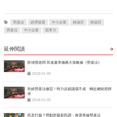
制方式、斷網時間…違者罰
15萬
勞基法
經濟發展
中小企業
林淑芬
林淑芬
勞基法
中小企業
競爭力
延伸閱讀
防堵慣老闆 民進黨準備兩大策略修《勞基法》
2018-01-06
拒絕勞基法修惡！時力反鎖議場不成 轉赴總統府靜
坐
2018-01-05
民意打臉？勞動部最新民調：無需再修勞基法