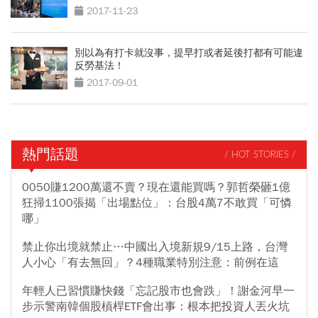
2017-11-23
別以為有打卡就沒事，提早打或者延後打都有可能違
反勞基法！
2017-09-01
熱門話題
/ HOT STORIES /
0050賺1200萬還不賣？現在還能買嗎？郭哲榮砸1億
狂掃1100張揭「出場點位」：台股4萬7不敢買「可憐
哪」
禁止你出境就禁止…中國出入境新規9/15上路，台灣
人小心「有去無回」？4種職業特別注意：前例在這
年輕人已習慣賺快錢「忘記股市也會跌」！謝金河早一
步示警南韓個股槓桿ETF會出事：根本把投資人丟火坑