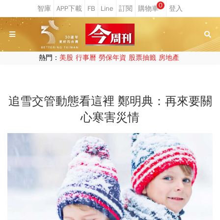
0
熱門：
美股
行事曆
勞保年資
股票抽籤
房地產
追雪交管動態看這裡 鄭明典：再來要關
心寒害災情