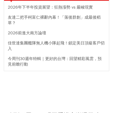
2026年下半年投資展望：狂熱漲勢 vs 嚴峻現實
友達二把手柯富仁裸辭內幕！「落後群創」成最後稻
草？
2026前進大南方論壇
佳世達集團艦隊無人機小隊起飛！鎖定美日頂級客戶切
入
今周刊30週年特輯｜更好的台灣：回望精彩風雲，預
見前瞻行動