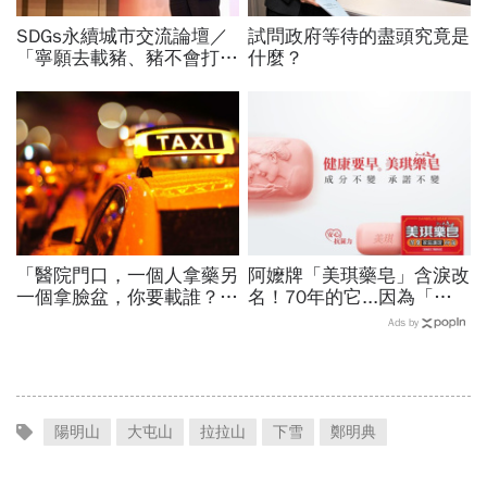
SDGs永續城市交流論壇／
試問政府等待的盡頭究竟是
「寧願去載豬、豬不會打
什麼？
1999」翻轉客運司機荒！
桃園市4大倡議，重構公共
運輸DNA
「醫院門口，一個人拿藥另
阿嬤牌「美琪藥皂」含淚改
一個拿臉盆，你要載誰？」
名！70年的它...因為「一
一個計程車司機給我們上了
個字」被迫換裝
Ads by
13年的MBA課
陽明山
大屯山
拉拉山
下雪
鄭明典