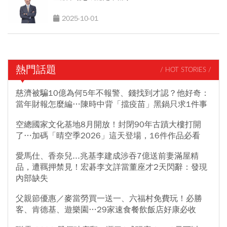
2025-10-01
熱門話題
/ HOT STORIES /
慈濟被騙10億為何5年不報警、錢找到才認？他好奇：
當年財報怎麼編…陳時中背「擋疫苗」黑鍋只求1件事
空總國家文化基地8月開放！封閉90年古蹟大樓打開
了…加碼「晴空季2026」這天登場，16件作品必看
愛馬仕、香奈兒...兆基李建成涉吞7億送前妻滿屋精
品，遭羈押禁見！宏碁李文詳當董座才2天閃辭：發現
內部缺失
父親節優惠／麥當勞買一送一、六福村免費玩！必勝
客、肯德基、遊樂園…29家速食餐飲飯店好康必收