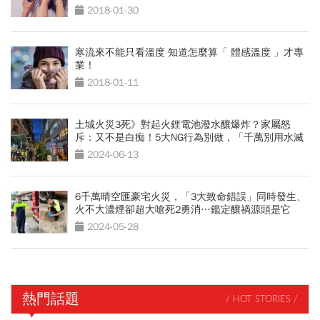
2018-01-30
寒流來不能只看溫度 知道怎麼算「 體感溫度 」才專
業！
2018-01-11
土城火災3死》對起火鋰電池潑水釀爆炸？家屬怒
斥：又不是白痴！5大NG行為別做，「千萬別用水滅
火」
2024-06-13
6千萬晴空匯豪宅火災，「3大致命錯誤」同時發生、
火不大濃煙卻超大嗆死2勇消…鑑定釀禍源頭是它
2024-05-28
熱門話題
/ HOT STORIES /