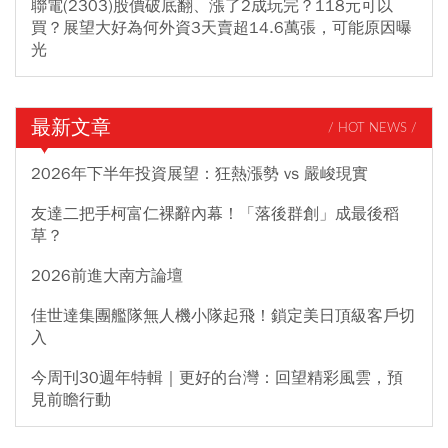
聯電(2303)股價破底翻、漲了2成玩完？118元可以
買？展望大好為何外資3天賣超14.6萬張，可能原因曝
光
最新文章
/ HOT NEWS /
2026年下半年投資展望：狂熱漲勢 vs 嚴峻現實
友達二把手柯富仁裸辭內幕！「落後群創」成最後稻
草？
2026前進大南方論壇
佳世達集團艦隊無人機小隊起飛！鎖定美日頂級客戶切
入
今周刊30週年特輯｜更好的台灣：回望精彩風雲，預
見前瞻行動