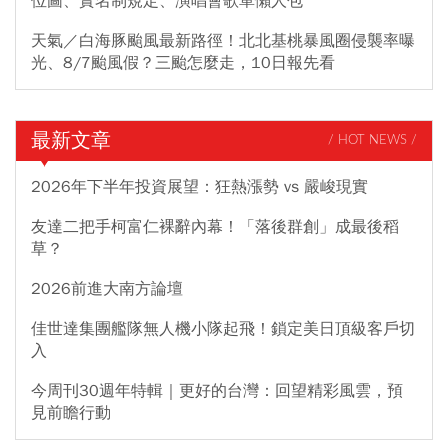
位圖、實名制規定、演唱會歌單懶人包
天氣／白海豚颱風最新路徑！北北基桃暴風圈侵襲率曝
光、8/7颱風假？三颱怎麼走，10日報先看
最新文章
/ HOT NEWS /
2026年下半年投資展望：狂熱漲勢 vs 嚴峻現實
友達二把手柯富仁裸辭內幕！「落後群創」成最後稻
草？
2026前進大南方論壇
佳世達集團艦隊無人機小隊起飛！鎖定美日頂級客戶切
入
今周刊30週年特輯｜更好的台灣：回望精彩風雲，預
見前瞻行動