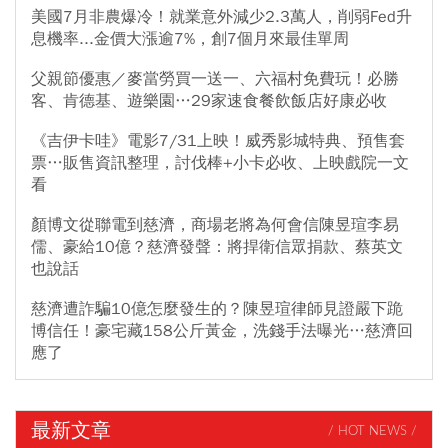
美國7月非農爆冷！就業意外減少2.3萬人，削弱Fed升
息機率...金價大漲逾7%，創7個月來最佳單周
父親節優惠／麥當勞買一送一、六福村免費玩！必勝
客、肯德基、遊樂園…29家速食餐飲飯店好康必收
《吉伊卡哇》電影7/31上映！威秀影城特典、預售套
票…販售資訊整理，討伐棒+小卡必收、上映戲院一文
看
顏博文從聯電到慈濟，商場老將為何會信陳昱瑄李易
儒、豪給10億？慈濟發聲：將捍衛信眾捐款、蔡英文
也說話
慈濟遭詐騙10億怎麼發生的？陳昱瑄律師見證嚴下跪
博信任！豪宅藏158公斤黃金，洗錢手法曝光…慈濟回
應了
最新文章
/ HOT NEWS /