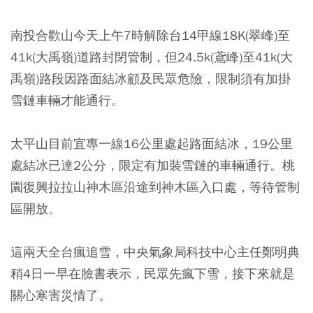
南投合歡山今天上午7時解除台14甲線18K(翠峰)至
41k(大禹嶺)道路封閉管制，但24.5k(鳶峰)至41k(大
禹嶺)路段因路面結冰顧及民眾危險，限制須有加掛
雪鏈車輛才能通行。
太平山目前宜專一線16公里處起路面結冰，19公里
處結冰已達2公分，限定有加裝雪鏈的車輛通行。桃
園復興拉拉山神木區沿途到神木區入口處，等待管制
區開放。
這兩天全台瘋追雪，中央氣象局科技中心主任鄭明典
稍4日一早在臉書表示，民眾先瘋下雪，接下來就是
關心寒害災情了。